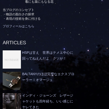
毒にも薬にもなる花
当ブログのコンセプト
・物語の面白さの探求
・表現の技術を身に付ける
プロフィールはこちら
ARTICLES
HSPは甘え 世界はテメエ中心に
回ってねえんだよ クソが！
BALTANYのほぼ完璧なエクスプロ
ーラーⅠオマージュ
インディ・ジョーンズ レザージ
ャケットも四年経ち、いい感じに
ヤレてきた