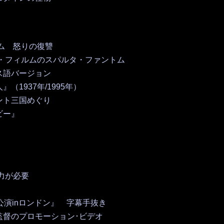
トム 怒りの復讐
ー・フィルムのスパルタ・ファントム
ス語バージョン
1937年/1995年）
ント三国めぐり
ビー』
想像力が必要
公演inロンドン』 字幕手抜き
監督のプロモーション･ビデオ