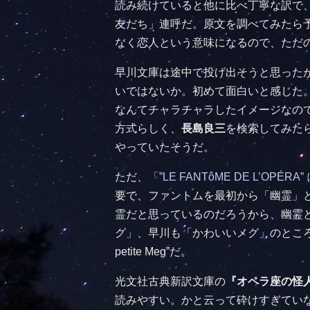
読み続けていると他に比べ丁寧な訳で
友だち」連呼だ。原文を調べてみたら予
なく恋人という意味になるので、ただの友達は
早川文庫は途中で投げ出そうと思った
いではないか。初めて面白いと感じた
なんてチャラチャラしたイメージなの
方式らしく、
長島良三
を検索してみた
やっていたそうだ。
ただ、
「”LE FANTôME DE L’OPÉ
要で、ファントムを最初から「幽霊」
霊だと思っているのだろうから、幽霊
グ」、早川も「かわいいメグ」のところ
petite Meg”だ。
光文社古典新訳文庫の
『オペラ座の怪
読みやすい。かと云って砕けすぎてい