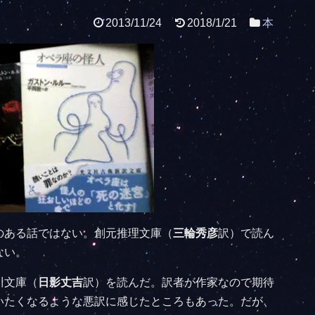
2013/11/24
2018/1/21
本
のある話ではない。創元推理文庫（
三輪秀彦
訳）で読ん
ない。
川文庫（
日影丈吉
訳）を読んだ。訳者が作家なので期待
いたくなるような悪訳に感じたところもあった。だが、