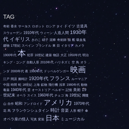
TAG
ドイツ
古道具
奇術
香水
サーカス
ロボット
ロシア
タイ
1930年
1910年代
人造人間
スウェーデン
ウィーン
代
イギリス
きのこ
硝子
泥棒
奇術師
猫
船
吸血鬼
建物
17世紀
スペイン
フランドル
車
目
イタリア
カメラ
本
1900年代
犯罪
16世紀
建築
物語
大正
1950年代
明治
キング・コング
自動人形
2010年代
ハリネズミ
空
鳥
オラ
映画
ンダ
2000年代
夜
1990年代
ドッペルゲンガー
フランス
1920年代
江戸
間諜
腕時計
ルーマニア
中国
時間
蛇
18世紀
上海
鉱物
飛行機
浅草
1980年代
動物
19
1940年代
美術
毒薬
雲
オーストリア
ベルギー
記憶
世紀末
1960年代
19世紀
オペラ
スイス
チェコ
海
髑髏
アメリカ
昭和
1970年代
山
自作
アンドロイド
時計
音楽
フランケンシュタイン
花
馬
人形
帽子
傘
日本
ミュージカル
オペラ座の怪人
写真
変装