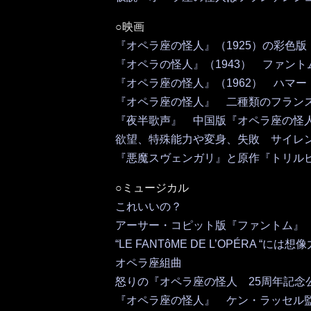
○映画
『オペラ座の怪人』（1925）の彩色版
『オペラの怪人』（1943） ファン
『オペラ座の怪人』（1962） ハマ
『オペラ座の怪人』 二種類のフラン
『夜半歌声』 中国版『オペラ座の怪人』（
欲望、特殊能力や変身、失敗 サイレ
『悪魔スヴェンガリ』と原作『トリル
○ミュージカル
これいいの？
アーサー・コピット版『ファントム』
“LE FANTôME DE L’OPÉRA “には
オペラ座組曲
怒りの『オペラ座の怪人 25周年記念
『オペラ座の怪人』 ケン・ラッセル