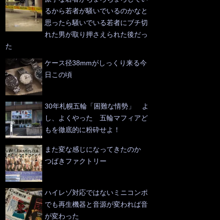
るから若者が騒いでいるのかなと
思ったら騒いでいる若者にブチ切
れた男が取り押さえられた後だっ
た
ケース径38mmがしっくり来る今
日この頃
30年札幌五輪「困難な情勢」 よ
し、よくやった 五輪マフィアど
もを徹底的に粉砕せよ！
また変な感じになってきたのか
つばきファクトリー
ハイレゾ対応ではないミニコンポ
でも再生機器と音源が変われば音
が変わった