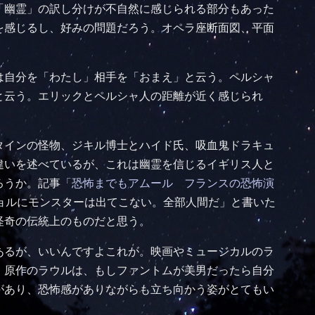
「幽霊」の訳し分けが不自然に感じられる部分もあった
を感じるし、好みの問題だろう。オペラ座断面図、平面
は自分を「わたし」相手を「おまえ」と云う。ペルシャ
と云う。エリックとペルシャ人の距離が近く感じられ
タインの怪物、ジキル博士とハイド氏、吸血鬼ドラキュ
違いを述べているが、これは幽霊を信じるイギリス人と
ろうか。記事
「恐怖までもアムール フランスの恐怖演
ョルにモンスターは出てこない。全部人間だ」と書いた
怪奇の伝統上のものだと思う。
あるが、いいんですよこれが。映画やミュージカルのラ
。原作のラウルは、もしファントムが美男だったら自分
があり、恐怖感がありながらも立ち向かう姿がとてもい