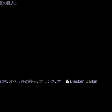
ラ座の怪人』
世紀末
,
オペラ座の怪人
,
フランス
,
本
Blacken Darkin