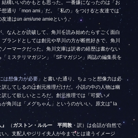
、結構いいのかもとも思った。一番嫌になったのは「お
想通り「mon ami」だ。「私の」をつけると友達では
un ami/une amieという。
が、なんとか読破して、角川を読み始めたらすごく面白
。ブランドとしては創元や早川の方が断然好きで、角川
でノーマークだった。角川文庫は訳者の経歴は書かない
ら「ミステリマガジン」「SFマガジン」両誌の編集長を
RA” には想像力が必要」
と書いた通り、ちょっと想像力は必
と訳してしるのは創元推理だけだ。小説の中の人物は幽
と訳して欲しいところだ。創元推理では「可愛いメ
が角川は「メグちゃん」というのがいい。原文は” la
人』
（
ガストン・ルルー
平岡敦
・訳）は会話が自然で
ない。支配人やジリイ夫人が今までとは違うイメージ