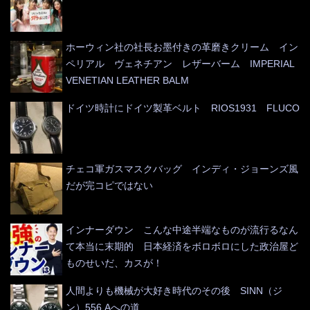
ホーウィン社の社長お墨付きの革磨きクリーム イン
ペリアル ヴェネチアン レザーバーム IMPERIAL
VENETIAN LEATHER BALM
ドイツ時計にドイツ製革ベルト RIOS1931 FLUCO
チェコ軍ガスマスクバッグ インディ・ジョーンズ風
だが完コピではない
インナーダウン こんな中途半端なものが流行るなん
て本当に末期的 日本経済をボロボロにした政治屋ど
ものせいだ、カスが！
人間よりも機械が大好き時代のその後 SINN（ジ
ン）556.Aへの道