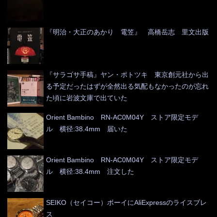
『明治・大正のあかり 電笠』 高橋岳志 里文出版
『サラゴサ手稿』ヤン・ポトツキ 東京創元社から出
る予定だったはずが全然出る気配もなかったのが忘れ
た頃に岩波文庫で出ていた
Orient Bambino RN-AC0M04Y ストア限定モデ
ル 横径:38.4mm 届いた
Orient Bambino RN-AC0M04Y ストア限定モデ
ル 横径:38.4mm 注文した
SEIKO（セイコー）ボーイにAliExpressのライスブレ
ス