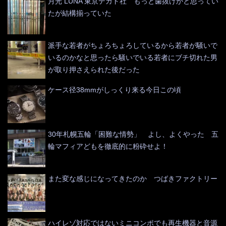
月光 LUNA 東京デカド社 もっと歯抜けかと思ってい
たが結構揃っていた
派手な若者がちょろちょろしているから若者が騒いで
いるのかなと思ったら騒いでいる若者にブチ切れた男
が取り押さえられた後だった
ケース径38mmがしっくり来る今日この頃
30年札幌五輪「困難な情勢」 よし、よくやった 五
輪マフィアどもを徹底的に粉砕せよ！
また変な感じになってきたのか つばきファクトリー
ハイレゾ対応ではないミニコンポでも再生機器と音源