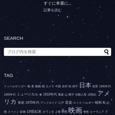
すぐに本屋に...
記事を読む
SEARCH
TAG
日本
ドッペルゲンガー
船
夜
動物
猫
カメラ
中国
自作
蛇
硝子
犯罪
1990年代
アメ
ミュージカル
1910年代
1980年代
傘
毒薬
山
帽子
自動人形
18世紀
リカ
音楽
美術
1970年代
昭和
アンドロイド
江戸
スイス
ベルギー
馬
記
映画
19世紀末
ド
憶
スペイン
鉱物
オランダ
上海
時間
奇術
ルーマニア