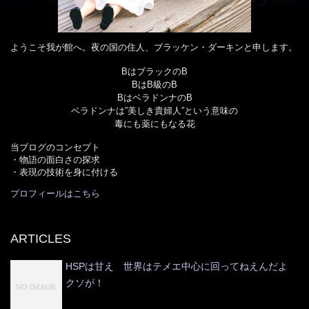
ようこそ我が館へ。夜の国の住人、ブラッケン・ダーキンと申します。
BはブラックのB
BはB級のB
BはベラドンナのB
ベラドンナは”美しき貴婦人”という意味の
毒にも薬にもなる花
当ブログのコンセプト
・物語の面白さの探求
・表現の技術を身に付ける
プロフィールはこちら
ARTICLES
HSPは甘え 世界はテメエ中心に回ってねえんだよ
クソが！