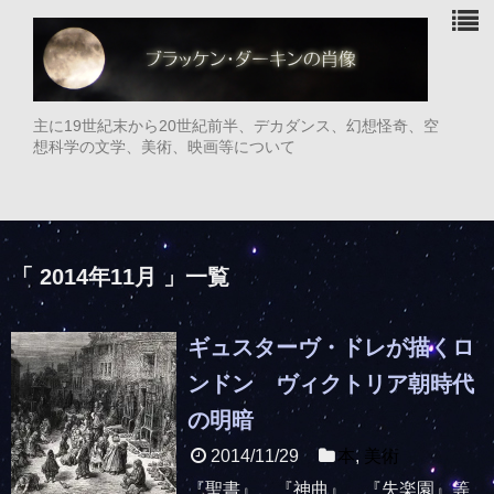
主に19世紀末から20世紀前半、デカダンス、幻想怪奇、空
想科学の文学、美術、映画等について
「 2014年11月 」一覧
ギュスターヴ・ドレが描くロ
ンドン ヴィクトリア朝時代
の明暗
2014/11/29
本
,
美術
『聖書』、『神曲』、『失楽園』等