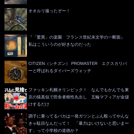
オオルリ撮ったぞー！
『「驚異」の楽園 フランス世紀末文学の一断面』
私はこういうのが好きなのだった
CITIZEN（シチズン） PROMASTER エクスカリバ
ーと呼ばれるダイバーズウォッチ
ファッキン札幌オリンピック！ なんでもかんでも東
京の猿真似で田舎者根性丸出し 五輪マフィアが金儲
けするだけ
調子に乗ってるバカは一発ガツンとぶん殴ってやんな
きゃ駄目なんだって！ 「暴力はいけないと思いまー
す」って小学校の道徳か？