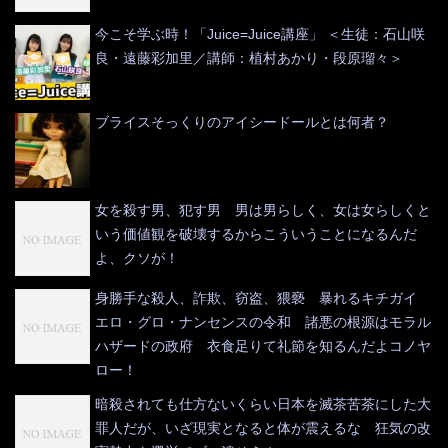
今こそ学ぶ時！「Juice=Juice講座」 ＜生徒：石山咲
良・遠藤彩加里／講師：植村あかり・段原瑠々＞
ブライスそっくりのアイシードールとは何者？
女を殺す男、犯す男 男は男らしく、女は女らしくと
いう価値観を破壊するからこういうことになるんだ
よ、クソが！
身勝手な殺人、詐欺、窃盗、猥褻 暴れるキチガイ
エロ・グロ・ナンセンスの令和 諸悪の根源はモラル
ハザードの政府 衣食足りて礼節を知るんだよコノヤ
ロー！
暗殺されても仕方ないくらい日本を滅茶苦茶にした大
罪人だが、いざ現実となると体が震えるな 狂気の改