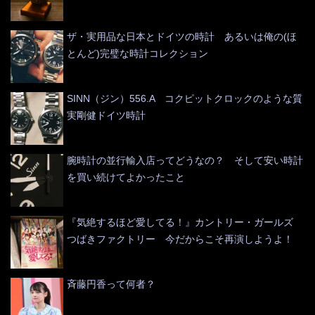
ザ・実用品な日本とドイツの時計 あるいは俺の(ほ
とんど)完璧な時計コレクション
SINN（ジン）556.A コクピットクロックのような質
実剛健ドイツ時計
腕時計の並行輸入店ってどうなの？ そして安い時計
を買い続けてよかったこと
『気絶するほど愛してる！』カントリー・ガールズ
つばきファクトリー 今だからこそ再演しようよ！
斉藤円香って何者？