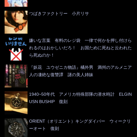
つばきファクトリー 小片リサ
嫌いな言葉 有料のレジ袋 一律で何かを押し付けら
れるのはおかしいだろ！ お国ために死ねと云われた
ら死ぬのか！
『妖花 ユウゼニカ物語』橘外男 満州のアルメニア
人の凄絶な復讐譚 謎の美人姉妹
1940~50年代 アメリカ特殊部隊の潜水時計 ELGIN
USN BUSHIP 復刻
ORIENT（オリエント）キングダイバー ウィークリ
ーオート 復刻