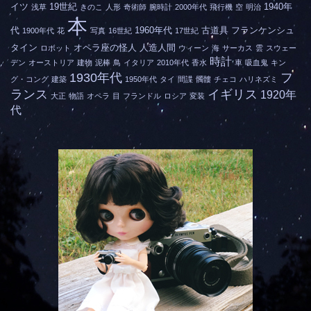
イツ
19世紀
1940年
浅草
きのこ
人形
奇術師
腕時計
2000年代
飛行機
空
明治
本
代
1960年代
古道具
フランケンシュ
1900年代
花
写真
16世紀
17世紀
タイン
オペラ座の怪人
人造人間
ロボット
ウィーン
海
サーカス
雲
スウェー
時計
デン
オーストリア
建物
泥棒
鳥
イタリア
2010年代
香水
車
吸血鬼
キン
1930年代
フ
グ・コング
建築
1950年代
タイ
間諜
髑髏
チェコ
ハリネズミ
ランス
イギリス
1920年
大正
物語
オペラ
目
フランドル
ロシア
変装
代