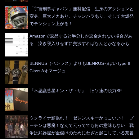
「宇宙刑事ギャバン」無料配信 生身のアクションと
変身、巨大メカあり、チャンバラあり、そして大爆発
でテンション上がる！
Amazonで返品すると半分しか返金されない場合があ
る 泣き寝入りせずに交渉すればなんとかなるかも
BENRUS（ベンラス）よりもBENRUSっぽいType II
Class Aオマージュ
『不思議惑星キン・ザ・ザ』 旧ソ連の脱力SF
ウクライナ頑張れ！ ゼレンスキーかっこいい！ プ
ーチンは悪魔！なんて云ってても何の意味もない 戦
争は武器屋が金儲けのためにわざと起こしている茶番