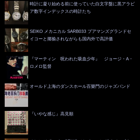
時計に凝り始める前に使っていた白文字盤に黒アラビ
ア数字インデックスの時計たち
SEIKO メカニカル SARB033 プアマンズグランドセ
イコーと揶揄されながらも国内外で高評価
『マーティン 呪われた吸血少年』 ジョージ・A・
ロメロ監督
オールド上海のダンスホール百樂門のジャズバンド
『いやな感じ』高見順