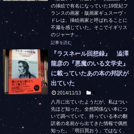
の挿絵で有名になっていた19世紀フ
ランスの画家・版画家ギュスーヴ・
ドレは、挿絵画家と呼ばれることに
不満を感じていた。そこでイギリス
のジャーナ...
記事を読む
『ラスネール回想録』 澁澤
龍彦の『悪魔のいる文学史』
に載っていたあの本の邦訳が
出ていた
2014/11/13
本
八月に出ていたようだが、私はつい
先ほど知った。全然関係ない本につ
いて調べていて、持っている本の翻
訳者の名前から出てきた情報で偶然
知った。「明日買おう」ではなく、