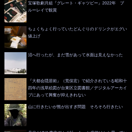
宝塚歌劇月組『グレート・ギャツビー』2022年 ブ
ルーレイで観賞
ちょくちょく行っていたどんぐりのドリンクがエグい
値上げ
沼へ行ったが、まだ雪があって水面は見えなかった
『大都会隠居術』（荒俣宏）で紹介されている昭和十
四年の浅草絵図が台東区立図書館／デジタルアーカイ
ブにあって興奮が抑えきれない
山に行きたいが熊が出すぎ問題 そろそろ行きたい