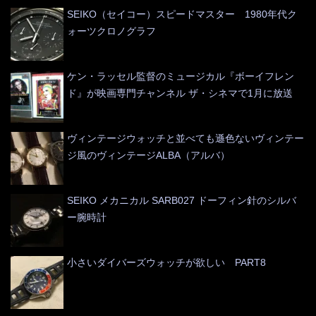
SEIKO（セイコー）スピードマスター 1980年代ク
ォーツクロノグラフ
ケン・ラッセル監督のミュージカル『ボーイフレン
ド』が映画専門チャンネル ザ・シネマで1月に放送
ヴィンテージウォッチと並べても遜色ないヴィンテー
ジ風のヴィンテージALBA（アルバ）
SEIKO メカニカル SARB027 ドーフィン針のシルバ
ー腕時計
小さいダイバーズウォッチが欲しい PART8