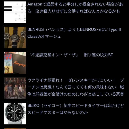
Amazonで返品すると半分しか返金されない場合があ
る 泣き寝入りせずに交渉すればなんとかなるかも
BENRUS（ベンラス）よりもBENRUSっぽいType II
Class Aオマージュ
『不思議惑星キン・ザ・ザ』 旧ソ連の脱力SF
ウクライナ頑張れ！ ゼレンスキーかっこいい！ プ
ーチンは悪魔！なんて云ってても何の意味もない 戦
争は武器屋が金儲けのためにわざと起こしている茶番
SEIKO（セイコー）新生スピードタイマーは出たけど
スピードマスターはやらないのか