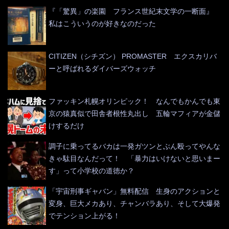
『「驚異」の楽園 フランス世紀末文学の一断面』
私はこういうのが好きなのだった
CITIZEN（シチズン） PROMASTER エクスカリバ
ーと呼ばれるダイバーズウォッチ
ファッキン札幌オリンピック！ なんでもかんでも東
京の猿真似で田舎者根性丸出し 五輪マフィアが金儲
けするだけ
調子に乗ってるバカは一発ガツンとぶん殴ってやんな
きゃ駄目なんだって！ 「暴力はいけないと思いまー
す」って小学校の道徳か？
「宇宙刑事ギャバン」無料配信 生身のアクションと
変身、巨大メカあり、チャンバラあり、そして大爆発
でテンション上がる！