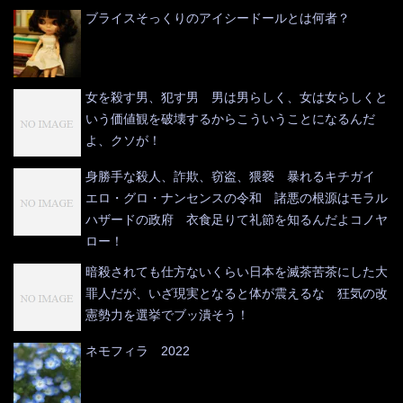
ブライスそっくりのアイシードールとは何者？
女を殺す男、犯す男 男は男らしく、女は女らしくと
いう価値観を破壊するからこういうことになるんだ
よ、クソが！
身勝手な殺人、詐欺、窃盗、猥褻 暴れるキチガイ
エロ・グロ・ナンセンスの令和 諸悪の根源はモラル
ハザードの政府 衣食足りて礼節を知るんだよコノヤ
ロー！
暗殺されても仕方ないくらい日本を滅茶苦茶にした大
罪人だが、いざ現実となると体が震えるな 狂気の改
憲勢力を選挙でブッ潰そう！
ネモフィラ 2022