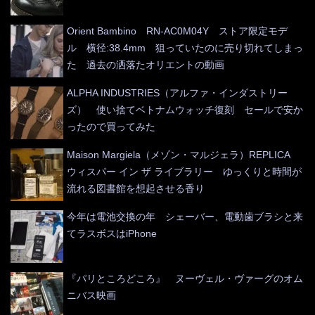
Orient Bambino RN-AC0M04Y ストア限定モデ
ル 横径:38.4mm 狙っていたのに売り切れてしまっ
た 過去の洒落たオリエントの動画
ALPHA INDUSTRIES（アルファ・インダストリー
ズ） 使い捨てベトナムウォッチ復刻 セールで安か
ったので買ってみた
Maison Margiela（メゾン・マルジェラ）REPLICA
ウィスパー イン ザ ライブラリー ゆっくりと時間が
流れる図書館を想起させる香り
今年は電池交換の年 シェーバー、電動歯ブラシと来
てラスボスはiPhone
『パリところどころ』 ヌーヴェル・ヴァーグのオム
ニバス映画