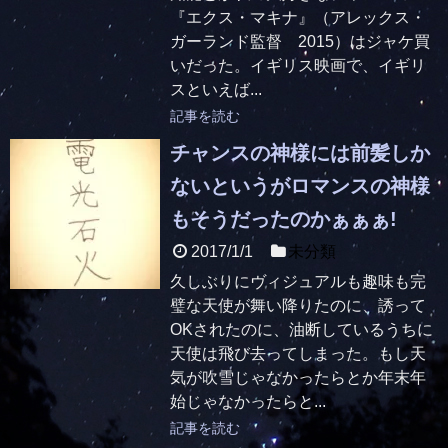
『エクス・マキナ』（アレックス・
ガーランド監督 2015）はジャケ買
いだった。イギリス映画で、イギリ
スといえば...
記事を読む
チャンスの神様には前髪しか
ないというがロマンスの神様
もそうだったのかぁぁぁ!
2017/1/1
未分類
久しぶりにヴィジュアルも趣味も完
璧な天使が舞い降りたのに、誘って
OKされたのに、油断しているうちに
天使は飛び去ってしまった。もし天
気が吹雪じゃなかったらとか年末年
始じゃなかったらと...
記事を読む