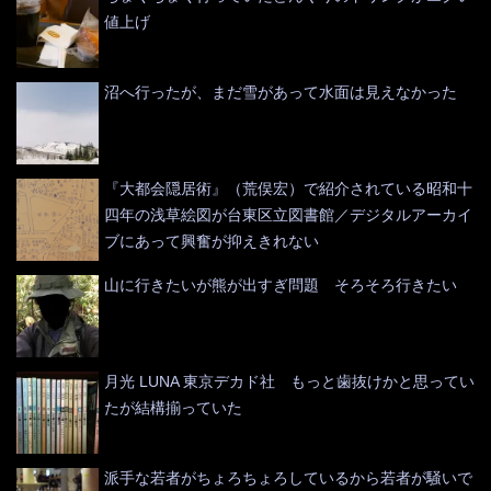
値上げ
沼へ行ったが、まだ雪があって水面は見えなかった
『大都会隠居術』（荒俣宏）で紹介されている昭和十
四年の浅草絵図が台東区立図書館／デジタルアーカイ
ブにあって興奮が抑えきれない
山に行きたいが熊が出すぎ問題 そろそろ行きたい
月光 LUNA 東京デカド社 もっと歯抜けかと思ってい
たが結構揃っていた
派手な若者がちょろちょろしているから若者が騒いで