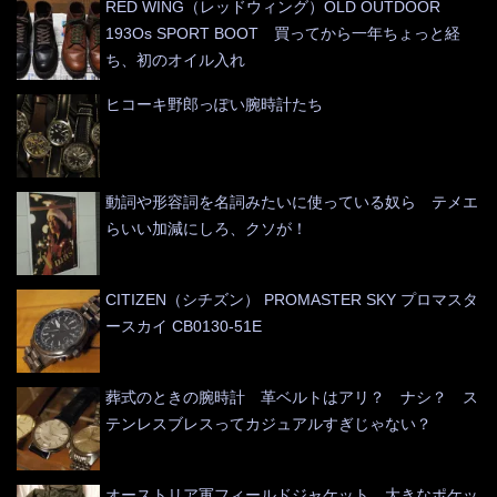
RED WING（レッドウィング）OLD OUTDOOR
193Os SPORT BOOT 買ってから一年ちょっと経
ち、初のオイル入れ
ヒコーキ野郎っぽい腕時計たち
動詞や形容詞を名詞みたいに使っている奴ら テメエ
らいい加減にしろ、クソが！
CITIZEN（シチズン） PROMASTER SKY プロマスタ
ースカイ CB0130-51E
葬式のときの腕時計 革ベルトはアリ？ ナシ？ ス
テンレスブレスってカジュアルすぎじゃない？
オーストリア軍フィールドジャケット 大きなポケッ