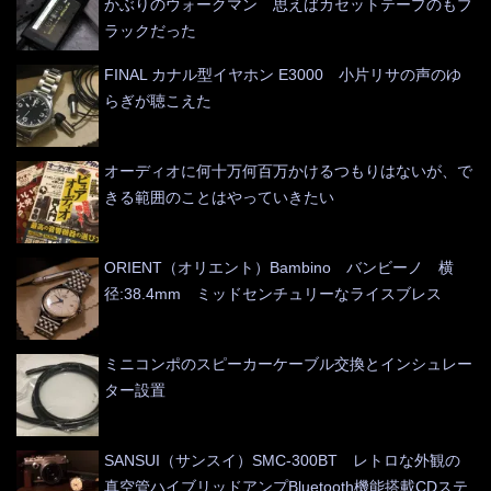
かぶりのウォークマン 思えばカセットテープのもブ
ラックだった
FINAL カナル型イヤホン E3000 小片リサの声のゆ
らぎが聴こえた
オーディオに何十万何百万かけるつもりはないが、で
きる範囲のことはやっていきたい
ORIENT（オリエント）Bambino バンビーノ 横
径:38.4mm ミッドセンチュリーなライスブレス
ミニコンポのスピーカーケーブル交換とインシュレー
ター設置
SANSUI（サンスイ）SMC-300BT レトロな外観の
真空管ハイブリッドアンプBluetooth機能搭載CDステ