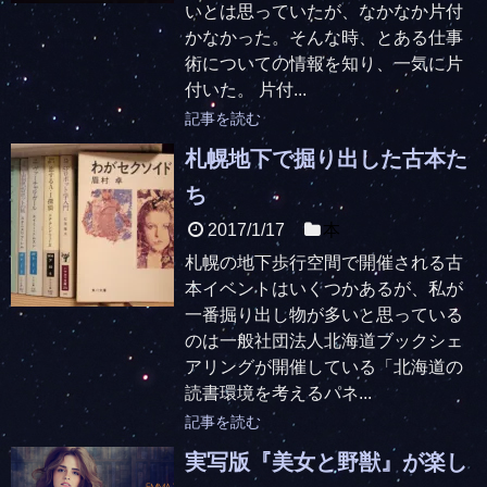
いとは思っていたが、なかなか片付
かなかった。そんな時、とある仕事
術についての情報を知り、一気に片
付いた。 片付...
記事を読む
札幌地下で掘り出した古本た
ち
2017/1/17
本
札幌の地下歩行空間で開催される古
本イベントはいくつかあるが、私が
一番掘り出し物が多いと思っている
のは一般社団法人北海道ブックシェ
アリングが開催している「北海道の
読書環境を考えるパネ...
記事を読む
実写版『美女と野獣』が楽し