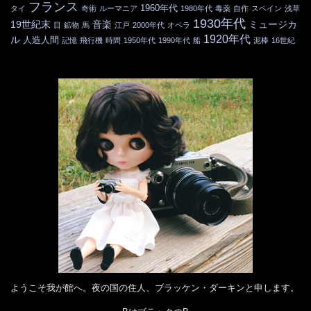
フランス
1960年代
タイ
奇術
ルーマニア
1980年代
毒薬
自作
スペイン
浅草
1930年代
19世紀末
音楽
ミュージカ
目
鉱物
馬
江戸
2000年代
オペラ
1920年代
ル
人造人間
記憶
飛行機
時間
1950年代
1990年代
船
泥棒
16世紀
ようこそ我が館へ。夜の国の住人、ブラッケン・ダーキンと申します。