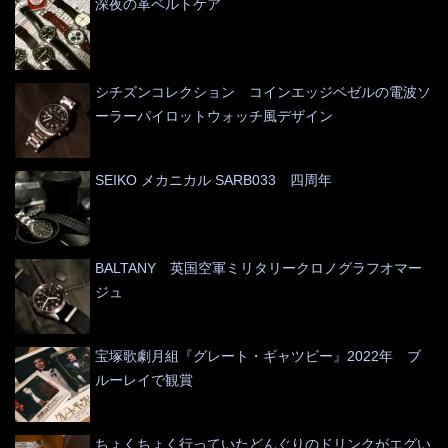
深夜の革ベルトケア
シチズンコレクション コインエッジベゼルの電波ソ
ーラーパイロットウォッチ風デザイン
SEIKO メカニカル SARB033 四周年
BALTANY 英国空軍ミリタリークロノグラフオマー
ジュ
宝塚歌劇月組『グレート・ギャツビー』2022年 ブ
ルーレイで観賞
ちょくちょく行っていたどんぐりのドリンクがエグい