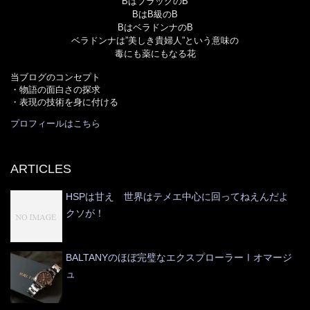
BはブラックのB
BはB級のB
BはベラドンナのB
ベラドンナは”美しき貴婦人”という意味の
毒にも薬にもなる花
当ブログのコンセプト
・物語の面白さの探求
・表現の技術を身に付ける
プロフィールはこちら
ARTICLES
HSPは甘え 世界はテメエ中心に回ってねえんだよ
クソが！
BALTANYのほぼ完璧なエクスプローラーⅠオマージ
ュ