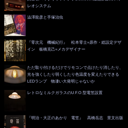
レオシステム
澁澤龍彦と手塚治虫
『零次元 機械紀行』 松本零士=原作・総設定デザ
イン 板橋克己=メカデザイナー
ただ取り付けるだけでリモコンで点けたり消したり、
光を強くしたり弱くしたり色温度を変えたりできる
LEDランプ 物凄い大発明じゃないか
レトロなミルクガラスのU.F.O.型電笠設置
『明治・大正のあかり 電笠』 高橋岳志 里文出版