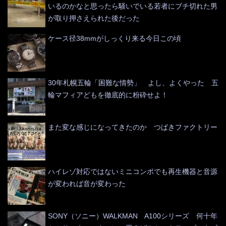
いるのかなと思ったら騒いでいる若者にブチ切れた男
が取り押さえられた後だった
ケース径38mmがしっくり来る今日この頃
30年札幌五輪「困難な情勢」 よし、よくやった 五
輪マフィアどもを徹底的に粉砕せよ！
また変な感じになってきたのか つばきファクトリー
ハイレゾ対応ではないミニコンポでも再生機器と音源
が変われば音が変わった
SONY（ソニー）WALKMAN A100シリーズ 何十年