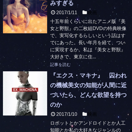
みすぎる
2017/1/11
映画
十五年前くらいに出たアニメ版『美
女と野獣』の二枚組DVDの特典映像
で、実写化するらしいという話はす
でにあった。長い年月を経て、つい
に実現するか。私は『美女と野獣』
大好きで、東京に住...
記事を読む
『エクス・マキナ』 囚われ
の機械美女の知能が人間に近
づいたら、どんな欲望を持つ
のか
2017/1/10
映画
ロボットとかアンドロイドとか人工
知能とか私の大好きなジャンルの