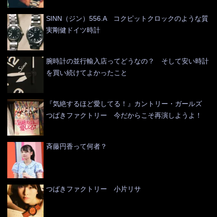
SINN（ジン）556.A コクピットクロックのような質
実剛健ドイツ時計
腕時計の並行輸入店ってどうなの？ そして安い時計
を買い続けてよかったこと
『気絶するほど愛してる！』カントリー・ガールズ
つばきファクトリー 今だからこそ再演しようよ！
斉藤円香って何者？
つばきファクトリー 小片リサ