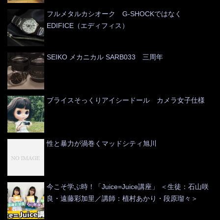
フルメタルカシオーク G-SHOCKではなく
EDIFICE（エディフィス）
SEIKO メカニカル SARB033 三周年
ブライスそっくりアイシードール カメラ女子仕様
性と暴力が渦巻くマッドシティ旭川
今こそ学ぶ時！「Juice=Juice講座」 ＜生徒：石山咲
良・遠藤彩加里／講師：植村あかり・段原瑠々＞