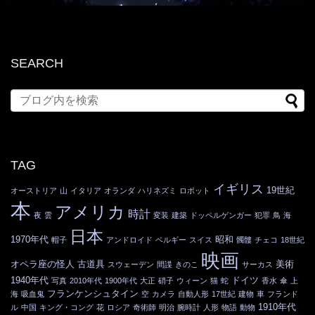
SEARCH
TAG
イギリス
19世紀
オーストリア
山
イタリア
オランダ
ハリネズミ
ロボット
本
アメリカ
時計
夜
雲
変装
建築
ドッペルゲンガー
犯罪
鳥
海
日本
1970年代
昭和
帽子
アンドロイド
ベルギー
スイス
髑髏
チェコ
18世紀
映画
オペラ座の怪人
古道具
美術
スウェーデン
間諜
きのこ
サーカス
1940年代
ドイツ
写真
2010年代
1900年代
大正
硝子
ウィーン
猫
蛇
香水
傘
上
フランケンシュタイン
海
吸血鬼
空
カメラ
自動人形
17世紀
建物
車
フランド
1910年代
ル
中国
キング・コング
花
ロシア
奇術師
明治
腕時計
人形
物語
動物