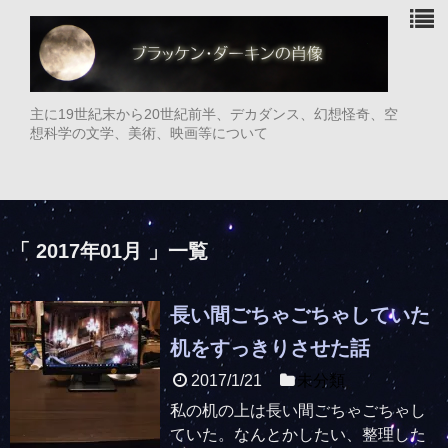
主に19世紀末から20世紀前半、デカダンス、幻想怪奇、空
想科学の文学、美術、映画等について
「 2017年01月 」一覧
長い間ごちゃごちゃしていた
机をすっきりさせた話
2017/1/21
未分類
私の机の上は長い間ごちゃごちゃし
ていた。なんとかしたい、整理した