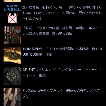
嫌いな言葉 有料のレジ袋 一律で何かを押し付けら
れるのはおかしいだろ！ お国ために死ねと云われた
ら死ぬのか！
『妖花 ユウゼニカ物語』橘外男 満州のアルメニア
人の凄絶な復讐譚 謎の美人姉妹
1940~50年代 アメリカ特殊部隊の潜水時計 ELGIN
USN BUSHIP 復刻
ORIENT（オリエント）キングダイバー ウィークリ
ーオート 復刻
ProCameraを使ってみよう iPhoneの有料カメラア
プリ