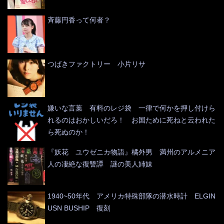
斉藤円香って何者？
つばきファクトリー 小片リサ
嫌いな言葉 有料のレジ袋 一律で何かを押し付けら
れるのはおかしいだろ！ お国ために死ねと云われた
ら死ぬのか！
『妖花 ユウゼニカ物語』橘外男 満州のアルメニア
人の凄絶な復讐譚 謎の美人姉妹
1940~50年代 アメリカ特殊部隊の潜水時計 ELGIN
USN BUSHIP 復刻