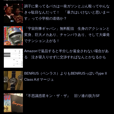
調子に乗ってるバカは一発ガツンとぶん殴ってやんな
きゃ駄目なんだって！ 「暴力はいけないと思いまー
す」って小学校の道徳か？
「宇宙刑事ギャバン」無料配信 生身のアクションと
変身、巨大メカあり、チャンバラあり、そして大爆発
でテンション上がる！
Amazonで返品すると半分しか返金されない場合があ
る 泣き寝入りせずに交渉すればなんとかなるかも
BENRUS（ベンラス）よりもBENRUSっぽいType II
Class Aオマージュ
『不思議惑星キン・ザ・ザ』 旧ソ連の脱力SF