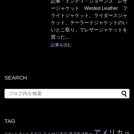
記事「インディ・ジョーンズ レザ
ージャケット Wested Leather フ
ライトジャケット、ライダースジャ
ケット、テーラードジャケットのい
いとこ取り」でレザージャケットを
買った...
記事を読む
SEARCH
TAG
アメリカ
ミュージカル
ドイツ
19
ロボット
チェコ
雲
写真
浅草
山