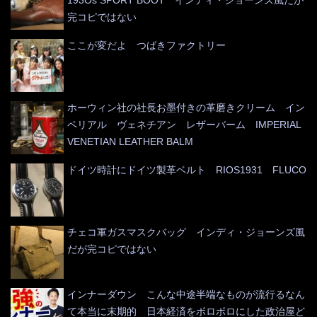
193Os SPORT BOOT インディ・ジョーンズ風だが
完コピではない
ここが変だよ つばきファクトリー
ホーウィン社の社長お墨付きの革磨きクリーム イン
ペリアル ヴェネチアン レザーバーム IMPERIAL
VENETIAN LEATHER BALM
ドイツ時計にドイツ製革ベルト RIOS1931 FLUCO
チェコ軍ガスマスクバッグ インディ・ジョーンズ風
だが完コピではない
インナーダウン こんな中途半端なものが流行るなん
て本当に末期的 日本経済をボロボロにした政治屋ど