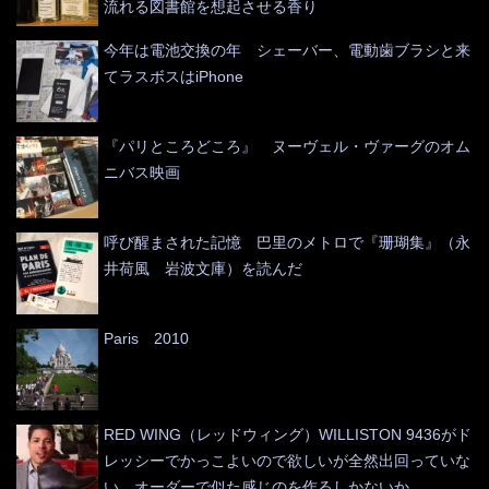
流れる図書館を想起させる香り
今年は電池交換の年 シェーバー、電動歯ブラシと来
てラスボスはiPhone
『パリところどころ』 ヌーヴェル・ヴァーグのオム
ニバス映画
呼び醒まされた記憶 巴里のメトロで『珊瑚集』（永
井荷風 岩波文庫）を読んだ
Paris 2010
RED WING（レッドウィング）WILLISTON 9436がド
レッシーでかっこよいので欲しいが全然出回っていな
い オーダーで似た感じのを作るしかないか