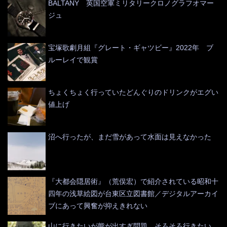
BALTANY 英国空軍ミリタリークロノグラフオマー
ジュ
宝塚歌劇月組『グレート・ギャツビー』2022年 ブ
ルーレイで観賞
ちょくちょく行っていたどんぐりのドリンクがエグい
値上げ
沼へ行ったが、まだ雪があって水面は見えなかった
『大都会隠居術』（荒俣宏）で紹介されている昭和十
四年の浅草絵図が台東区立図書館／デジタルアーカイ
ブにあって興奮が抑えきれない
山に行きたいが熊が出すぎ問題 そろそろ行きたい