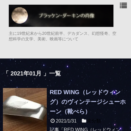
主に19世紀末から20世紀前半、デカダンス、幻想怪奇、空
想科学の文学、美術、映画等について
「 2021年01月 」一覧
RED WING（レッドウィン
グ）のヴィンテージシューホ
ーン（靴べら）
2021/1/31
未分類
記事「RED WING（レッドウィン