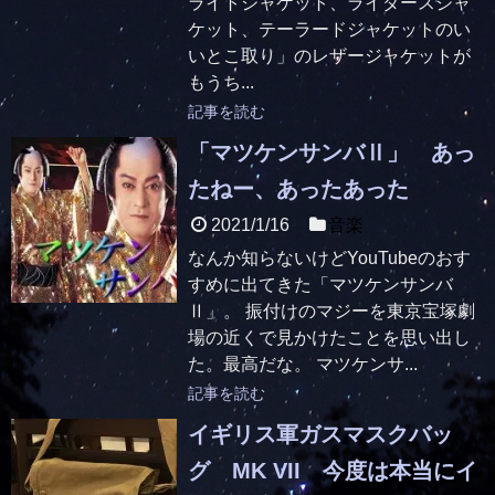
ライトジャケット、ライダースジャ
ケット、テーラードジャケットのい
いとこ取り」のレザージャケットが
もうち...
記事を読む
「マツケンサンバⅡ」 あっ
たねー、あったあった
2021/1/16
音楽
なんか知らないけどYouTubeのおす
すめに出てきた「マツケンサンバ
Ⅱ」。 振付けのマジーを東京宝塚劇
場の近くで見かけたことを思い出し
た。最高だな。 マツケンサ...
記事を読む
イギリス軍ガスマスクバッ
グ MK VII 今度は本当にイ