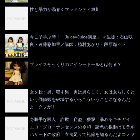
性と暴力が渦巻くマッドシティ旭川
今こそ学ぶ時！「Juice=Juice講座」 ＜生徒：石山咲
良・遠藤彩加里／講師：植村あかり・段原瑠々＞
ブライスそっくりのアイシードールとは何者？
女を殺す男、犯す男 男は男らしく、女は女らしくと
いう価値観を破壊するからこういうことになるんだ
よ、クソが！
身勝手な殺人、詐欺、窃盗、猥褻 暴れるキチガイ
エロ・グロ・ナンセンスの令和 諸悪の根源はモラル
ハザードの政府 衣食足りて礼節を知るんだよコノヤ