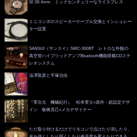
径:38.4mm ミッドセンチュリーなライスブレス
ミニコンポのスピーカーケーブル交換とインシュレー
ター設置
SANSUI（サンスイ）SMC-300BT レトロな外観の
真空管ハイブリッドアンプBluetooth機能搭載CDステ
レオシステム
澁澤龍彦と手塚治虫
『零次元 機械紀行』 松本零士=原作・総設定デザ
イン 板橋克己=メカデザイナー
ただ取り付けるだけでリモコンで点けたり消したり、
光を強くしたり弱くしたり色温度を変えたりできる