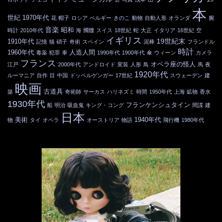
本
世紀
1970年代
花
帽子
ロシア
ベルギー
きのこ
動物
自動人形
オランダ
腕
音楽
昭和
時計
2010年代
海
髑髏
スイス
18世紀
蛇
大正
イタリア
16世紀
空
イギリス
19世紀末
1910年代
記憶
猫
硝子
奇術
スペイン
泥棒
フランドル
時計
1960年代
人造人間
毒薬
犯罪
車
1990年代
1900年代
傘
ウィーン
カメラ
フランス
オペラ座の怪人
江戸
2000年代
アンドロイド
変装
人形
鳥
馬
夜
1920年代
ルーマニア
自作
目
中国
ドッペルゲンガー
17世紀
スウェーデン
建
映画
古道具
築
奇術師
サーカス
ハリネズミ
時間
1950年代
上海
鉱物
香水
1930年代
フランケンシュタイン
船
明治
吸血鬼
キング・コング
間諜
建
日本
美術
1940年代
物
タイ
オペラ
オーストリア
物語
飛行機
1980年代