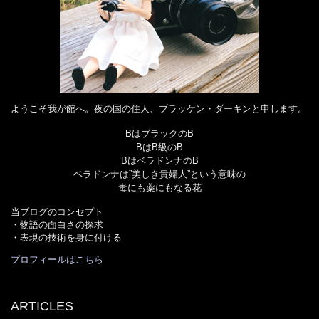
ようこそ我が館へ。夜の国の住人、ブラッケン・ダーキンと申します。
BはブラックのB
BはB級のB
BはベラドンナのB
ベラドンナは”美しき貴婦人”という意味の
毒にも薬にもなる花
当ブログのコンセプト
・物語の面白さの探求
・表現の技術を身に付ける
プロフィールはこちら
ARTICLES