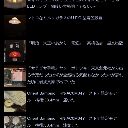
LEDランプ 物凄い大発明じゃないか
レトロなミルクガラスのU.F.O.型電笠設置
『明治・大正のあかり 電笠』 高橋岳志 里文出版
『サラゴサ手稿』ヤン・ポトツキ 東京創元社から出
る予定だったはずが全然出る気配もなかったのが忘れ
た頃に岩波文庫で出ていた
Orient Bambino RN-AC0M04Y ストア限定モデ
ル 横径:38.4mm 届いた
Orient Bambino RN-AC0M04Y ストア限定モデ
ル 横径:38.4mm 注文した