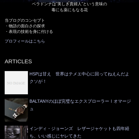
ベラドンナは”美しき貴婦人”という意味の
毒にも薬にもなる花
当ブログのコンセプト
・物語の面白さの探求
・表現の技術を身に付ける
プロフィールはこちら
ARTICLES
HSPは甘え 世界はテメエ中心に回ってねえんだよ
クソが！
BALTANYのほぼ完璧なエクスプローラーⅠオマージ
ュ
インディ・ジョーンズ レザージャケットも四年経
ち、いい感じにヤレてきた