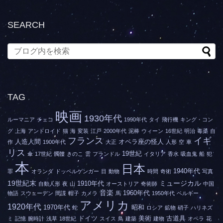
SEARCH
TAG
映画
1930年代
ルーマニア
チェコ
1990年代
タイ
飛行機
キング・コン
グ
上海
アンドロイド
猫
海
変装
江戸
2000年代
泥棒
ウィーン
16世紀
明治
毒薬
自
フランス
イギ
人造人間
オペラ座の怪人
作
1900年代
大正
人形
空
車
リス
19世紀
傘
17世紀
髑髏
きのこ
雲
フランドル
イタリア
香水
吸血鬼
船
犯
本
日本
1940年代
罪
オランダ
ドッペルゲンガー
目
動物
時間
奇術
写真
19世紀末
ミュージカル
1910年代
自動人形
夜
山
オーストリア
奇術師
中国
音楽
1960年代
物語
スウェーデン
間諜
帽子
カメラ
馬
1950年代
ベルギー
アメリカ
1920年代
1970年代
昭和
蛇
ロシア
鉱物
硝子
ハリネズ
ドイツ
美術
古道具
ミ
記憶
腕時計
浅草
18世紀
スイス
鳥
建築
建物
オペラ
花