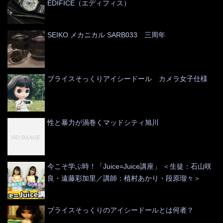
EDIFICE（エディフィス）
SEIKO メカニカル SARB033 三周年
ブライスそっくりアイシードール カメラ女子仕様
性と暴力が渦巻くマッドシティ旭川
今こそ学ぶ時！「Juice=Juice講座」 ＜生徒：石山咲
良・遠藤彩加里／講師：植村あかり・段原瑠々＞
ブライスそっくりのアイシードールとは何者？