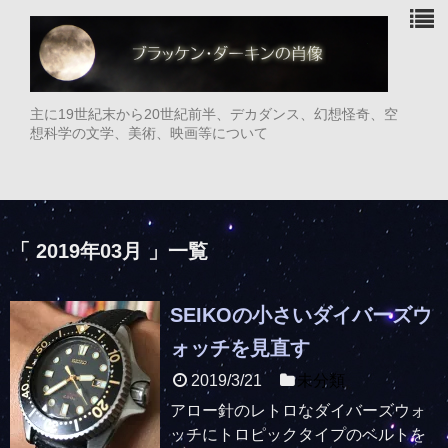
主に19世紀末から20世紀前半、デカダンス、幻想怪奇、空
想科学の文学、美術、映画等について
「 2019年03月 」一覧
SEIKOの小さいダイバーズウ
ォッチを見直す
2019/3/21
未分類
アロー針のレトロなダイバーズウォ
ッチにトロピックタイプのベルトを