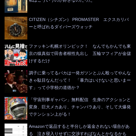
私はこういうのが好きなのだった
CITIZEN（シチズン） PROMASTER エクスカリバ
ーと呼ばれるダイバーズウォッチ
ファッキン札幌オリンピック！ なんでもかんでも東
京の猿真似で田舎者根性丸出し 五輪マフィアが金儲
けするだけ
調子に乗ってるバカは一発ガツンとぶん殴ってやんな
きゃ駄目なんだって！ 「暴力はいけないと思いまー
す」って小学校の道徳か？
「宇宙刑事ギャバン」無料配信 生身のアクションと
変身、巨大メカあり、チャンバラあり、そして大爆発
でテンション上がる！
Amazonで返品すると半分しか返金されない場合があ
る 泣き寝入りせずに交渉すればなんとかなるかも