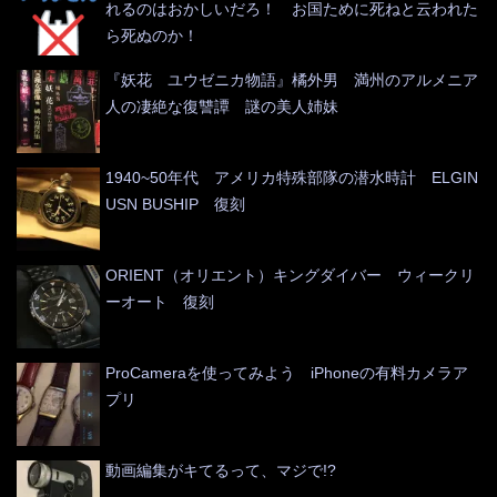
れるのはおかしいだろ！ お国ために死ねと云われた
ら死ぬのか！
『妖花 ユウゼニカ物語』橘外男 満州のアルメニア
人の凄絶な復讐譚 謎の美人姉妹
1940~50年代 アメリカ特殊部隊の潜水時計 ELGIN
USN BUSHIP 復刻
ORIENT（オリエント）キングダイバー ウィークリ
ーオート 復刻
ProCameraを使ってみよう iPhoneの有料カメラア
プリ
動画編集がキてるって、マジで!?