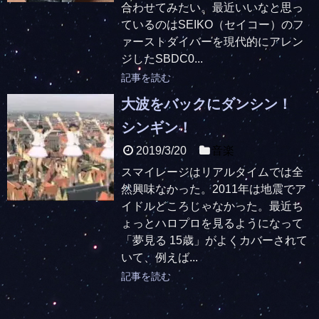
合わせてみたい。最近いいなと思っ
ているのはSEIKO（セイコー）のフ
ァーストダイバーを現代的にアレン
ジしたSBDC0...
記事を読む
大波をバックにダンシン！
シンギン！
2019/3/20
音楽
スマイレージはリアルタイムでは全
然興味なかった。2011年は地震でア
イドルどころじゃなかった。最近ち
ょっとハロプロを見るようになって
「夢見る 15歳」がよくカバーされて
いて、例えば...
記事を読む