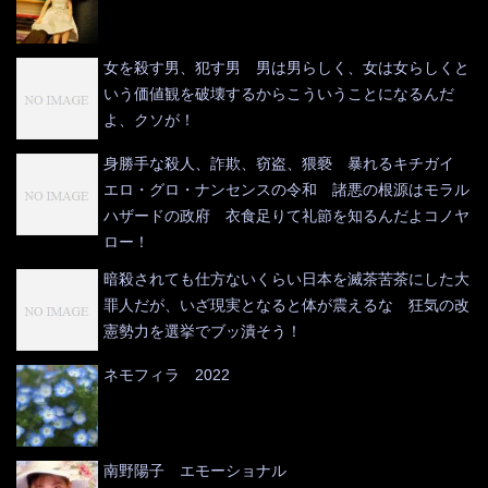
女を殺す男、犯す男 男は男らしく、女は女らしくと
いう価値観を破壊するからこういうことになるんだ
よ、クソが！
身勝手な殺人、詐欺、窃盗、猥褻 暴れるキチガイ
エロ・グロ・ナンセンスの令和 諸悪の根源はモラル
ハザードの政府 衣食足りて礼節を知るんだよコノヤ
ロー！
暗殺されても仕方ないくらい日本を滅茶苦茶にした大
罪人だが、いざ現実となると体が震えるな 狂気の改
憲勢力を選挙でブッ潰そう！
ネモフィラ 2022
南野陽子 エモーショナル