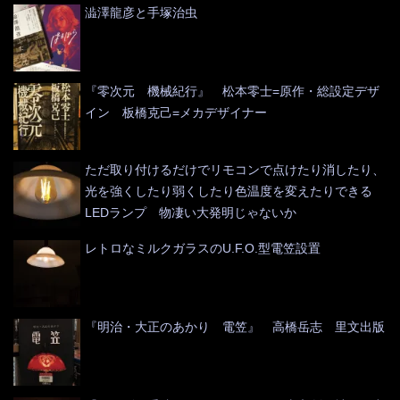
澁澤龍彦と手塚治虫
『零次元 機械紀行』 松本零士=原作・総設定デザ
イン 板橋克己=メカデザイナー
ただ取り付けるだけでリモコンで点けたり消したり、
光を強くしたり弱くしたり色温度を変えたりできる
LEDランプ 物凄い大発明じゃないか
レトロなミルクガラスのU.F.O.型電笠設置
『明治・大正のあかり 電笠』 高橋岳志 里文出版