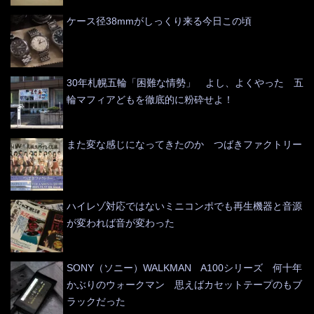
ケース径38mmがしっくり来る今日この頃
30年札幌五輪「困難な情勢」 よし、よくやった 五
輪マフィアどもを徹底的に粉砕せよ！
また変な感じになってきたのか つばきファクトリー
ハイレゾ対応ではないミニコンポでも再生機器と音源
が変われば音が変わった
SONY（ソニー）WALKMAN A100シリーズ 何十年
かぶりのウォークマン 思えばカセットテープのもブ
ラックだった