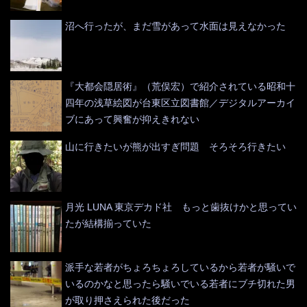
沼へ行ったが、まだ雪があって水面は見えなかった
『大都会隠居術』（荒俣宏）で紹介されている昭和十
四年の浅草絵図が台東区立図書館／デジタルアーカイ
ブにあって興奮が抑えきれない
山に行きたいが熊が出すぎ問題 そろそろ行きたい
月光 LUNA 東京デカド社 もっと歯抜けかと思ってい
たが結構揃っていた
派手な若者がちょろちょろしているから若者が騒いで
いるのかなと思ったら騒いでいる若者にブチ切れた男
が取り押さえられた後だった