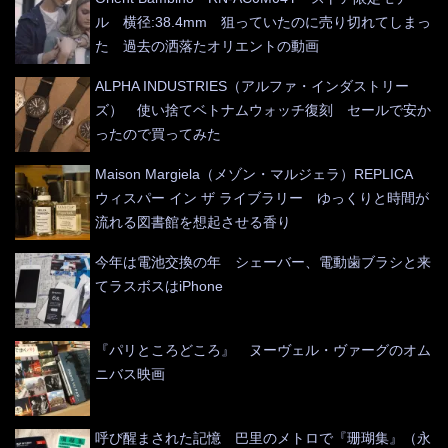
ル 横径:38.4mm 狙っていたのに売り切れてしまっ
た 過去の洒落たオリエントの動画
ALPHA INDUSTRIES（アルファ・インダストリー
ズ） 使い捨てベトナムウォッチ復刻 セールで安か
ったので買ってみた
Maison Margiela（メゾン・マルジェラ）REPLICA
ウィスパー イン ザ ライブラリー ゆっくりと時間が
流れる図書館を想起させる香り
今年は電池交換の年 シェーバー、電動歯ブラシと来
てラスボスはiPhone
『パリところどころ』 ヌーヴェル・ヴァーグのオム
ニバス映画
呼び醒まされた記憶 巴里のメトロで『珊瑚集』（永