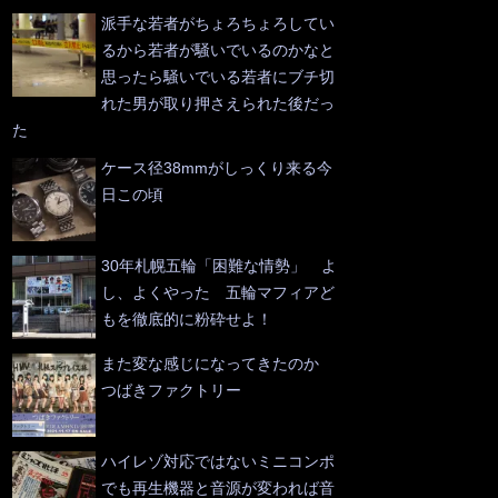
派手な若者がちょろちょろしてい
るから若者が騒いでいるのかなと
思ったら騒いでいる若者にブチ切
れた男が取り押さえられた後だっ
た
ケース径38mmがしっくり来る今
日この頃
30年札幌五輪「困難な情勢」 よ
し、よくやった 五輪マフィアど
もを徹底的に粉砕せよ！
また変な感じになってきたのか
つばきファクトリー
ハイレゾ対応ではないミニコンポ
でも再生機器と音源が変われば音