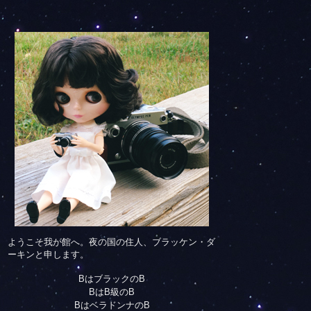
ようこそ我が館へ。夜の国の住人、ブラッケン・ダ
ーキンと申します。
BはブラックのB
BはB級のB
BはベラドンナのB