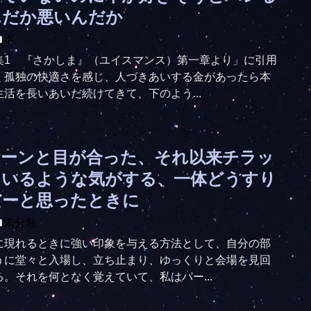
んだか悪いんだか
本
集1 『さかしま』（ユイスマンス）第一章より」に引用
く孤独の快適さを感じ、人づきあいする金があったら本
活を長いあいだ続けてきて、下のよう...
チーンと目が合った、それ以来チラッ
ているような気がする、一体どうすり
だーと思ったときに
未分類
に現れるときに強い印象を与える方法として、自分の部
うに堂々と入場し、立ち止まり、ゆっくりと会場を見回
。それを何となく覚えていて、私はパー...