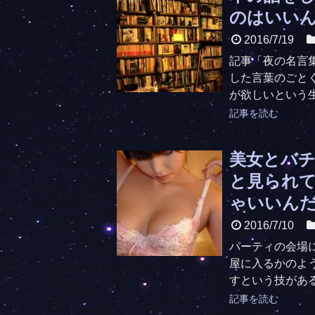
のはいい
2016/7/19
記事「夜の名言
した言葉のごと
が欲しいという生
記事を読む
美女とバ
と見られ
ゃいいん
2016/7/10
パーティの会場
屋に入るかのよ
すという技がある
記事を読む