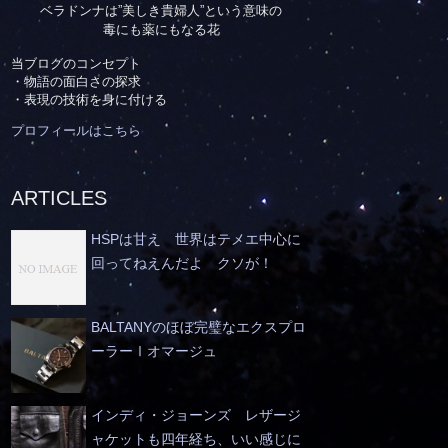
ベラドンナは”美しき貴婦人”という意味の
毒にも薬にもなる花
当ブログのコンセプト
・物語の面白さの探求
・表現の技術を身に付ける
プロフィールはこちら
ARTICLES
HSPは甘え 世界はテメエ中心に
回ってねえんだよ クソが！
BALTANYのほぼ完璧なエクスプロ
ーラーⅠオマージュ
インディ・ジョーンズ レザージ
ャケットも四年経ち、いい感じに