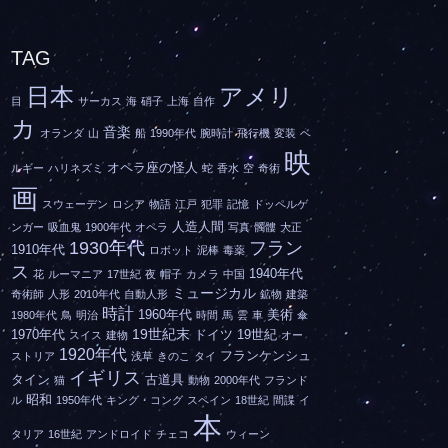
TAG
日本
アメリ
目
サーカス
海
硝子
上海
自作
カ
音楽
オランダ
山
船
1990年代
腕時計
飛行機
変装
ベ
映
オペラ座の怪人
ルギー
ハリネズミ
蛇
香水
空
奇術
画
スウェーデン
ロシア
物語
江戸
犯罪
記憶
ドッペルゲ
人造人間
ンガー
吸血鬼
1900年代
オペラ
写真
髑髏
大正
1930年代
フラン
1910年代
ロボット
泥棒
毒薬
ス
1940年代
花
ルーマニア
17世紀
夜
帽子
カメラ
中国
ミュージカル
奇術師
人形
2010年代
自動人形
鉱物
建築
時計
1960年代
美術
1980年代
鳥
明治
時間
馬
雲
車
傘
19世紀末
1970年代
ドイツ
19世紀
スイス
建物
オー
1920年代
フランケンシュ
ストリア
浅草
きのこ
タイ
イギリス
タイン
古道具
猫
動物
2000年代
フランド
昭和
ル
1950年代
キング・コング
スペイン
18世紀
間諜
イ
本
タリア
16世紀
アンドロイド
チェコ
ウィーン