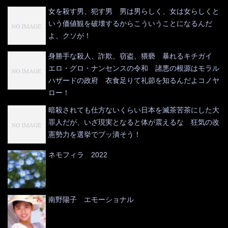
女を殺す男、犯す男 男は男らしく、女は女らしくと
いう価値観を破壊するからこういうことになるんだ
よ、クソが！
身勝手な殺人、詐欺、窃盗、猥褻 暴れるキチガイ
エロ・グロ・ナンセンスの令和 諸悪の根源はモラル
ハザードの政府 衣食足りて礼節を知るんだよコノヤ
ロー！
暗殺されても仕方ないくらい日本を滅茶苦茶にした大
罪人だが、いざ現実となると体が震えるな 狂気の改
憲勢力を選挙でブッ潰そう！
ネモフィラ 2022
南野陽子 エモーショナル