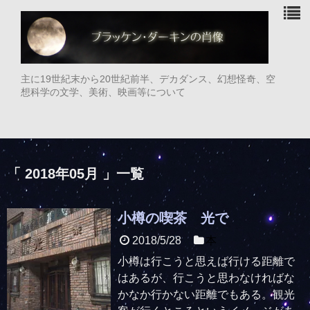
主に19世紀末から20世紀前半、デカダンス、幻想怪奇、空
想科学の文学、美術、映画等について
「 2018年05月 」一覧
小樽の喫茶 光で
2018/5/28
本
小樽は行こうと思えば行ける距離で
はあるが、行こうと思わなければな
かなか行かない距離でもある。観光