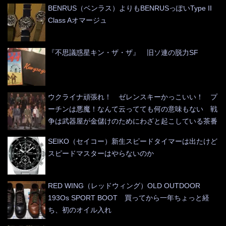
BENRUS（ベンラス）よりもBENRUSっぽいType II
Class Aオマージュ
『不思議惑星キン・ザ・ザ』 旧ソ連の脱力SF
ウクライナ頑張れ！ ゼレンスキーかっこいい！ プ
ーチンは悪魔！なんて云ってても何の意味もない 戦
争は武器屋が金儲けのためにわざと起こしている茶番
SEIKO（セイコー）新生スピードタイマーは出たけど
スピードマスターはやらないのか
RED WING（レッドウィング）OLD OUTDOOR
193Os SPORT BOOT 買ってから一年ちょっと経
ち、初のオイル入れ