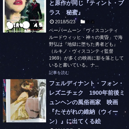
と原作が同じ『ティント・ブ
ラス 秘蜜』
2018/5/23
映画
ペーパームーン「ヴィスコンティ
ルードウィッヒ・神々の黄昏」で海
野弘は『地獄に堕ちた勇者ども』
（ルキノ・ヴィスコンティ監督
1969）が多くの映画に影を落として
いると書いている。ナ...
記事を読む
フェルディナント・フォン・
レズニチェク 1900年前後ミ
ュンヘンの風俗画家 映画
『たそがれの維納（ウィー
ン）』に出てくる絵