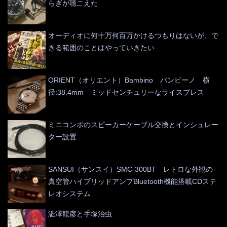
らぎが聴こえた
オーディオに何十万何百万かけるつもりはないが、で
きる範囲のことはやっていきたい
ORIENT（オリエント）Bambino バンビーノ 横
径:38.4mm ミッドセンチュリーなライスブレス
ミニコンポのスピーカーケーブル交換とインシュレー
ター設置
SANSUI（サンスイ）SMC-300BT レトロな外観の
真空管ハイブリッドアンプBluetooth機能搭載CDステ
レオシステム
澁澤龍彦と手塚治虫