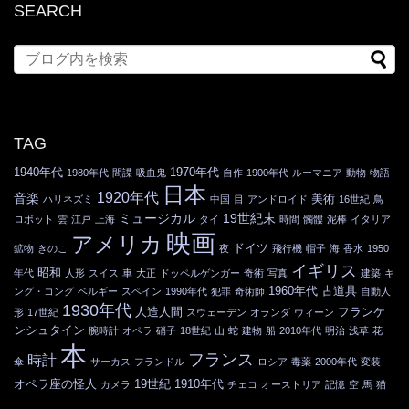
SEARCH
TAG
1940年代
1970年代
1980年代
間諜
吸血鬼
自作
1900年代
ルーマニア
動物
物語
日本
1920年代
音楽
美術
ハリネズミ
中国
目
アンドロイド
16世紀
鳥
ミュージカル
19世紀末
ロボット
雲
江戸
上海
タイ
時間
髑髏
泥棒
イタリア
映画
アメリカ
ドイツ
鉱物
きのこ
夜
飛行機
帽子
海
香水
1950
イギリス
昭和
年代
人形
スイス
車
大正
ドッペルゲンガー
奇術
写真
建築
キ
1960年代
古道具
ング・コング
ベルギー
スペイン
1990年代
犯罪
奇術師
自動人
1930年代
人造人間
フランケ
形
17世紀
スウェーデン
オランダ
ウィーン
ンシュタイン
腕時計
オペラ
硝子
18世紀
山
蛇
建物
船
2010年代
明治
浅草
花
本
フランス
時計
傘
サーカス
フランドル
ロシア
毒薬
2000年代
変装
オペラ座の怪人
19世紀
1910年代
カメラ
チェコ
オーストリア
記憶
空
馬
猫