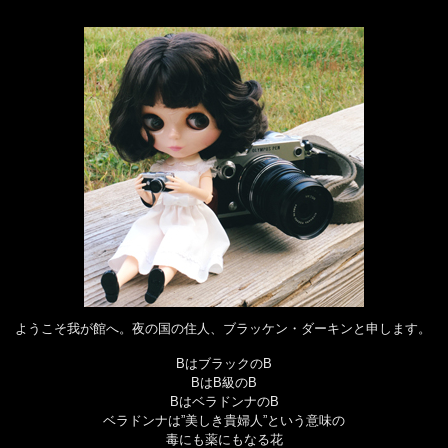
ようこそ我が館へ。夜の国の住人、ブラッケン・ダーキンと申します。
BはブラックのB
BはB級のB
BはベラドンナのB
ベラドンナは”美しき貴婦人”という意味の
毒にも薬にもなる花