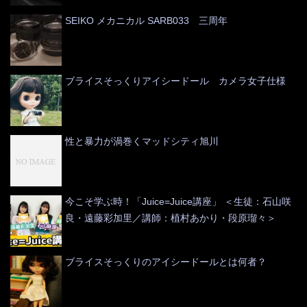
SEIKO メカニカル SARB033 三周年
ブライスそっくりアイシードール カメラ女子仕様
性と暴力が渦巻くマッドシティ旭川
今こそ学ぶ時！「Juice=Juice講座」 ＜生徒：石山咲
良・遠藤彩加里／講師：植村あかり・段原瑠々＞
ブライスそっくりのアイシードールとは何者？