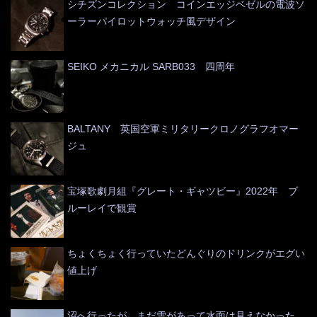
シチズンコレクション コインエッジベゼルの電波ソ
ーラーパイロットウォッチ風デザイン
SEIKO メカニカル SARB033 四周年
BALTANY 英国空軍ミリタリークロノグラフオマー
ジュ
宝塚歌劇月組『グレート・ギャツビー』2022年 ブ
ルーレイで観賞
ちょくちょく行っていたどんぐりのドリンクがエグい
値上げ
沼へ行ったが、まだ雪があって水面は見えなかった