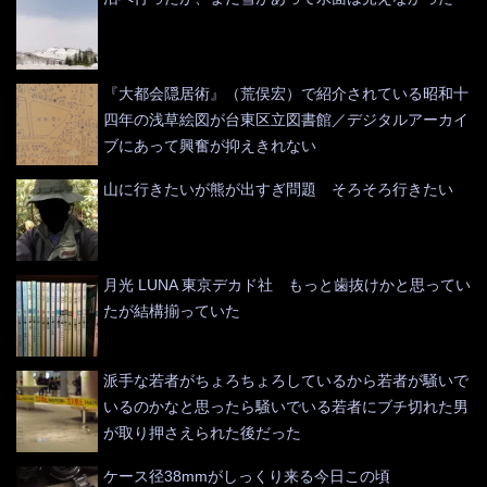
『大都会隠居術』（荒俣宏）で紹介されている昭和十
四年の浅草絵図が台東区立図書館／デジタルアーカイ
ブにあって興奮が抑えきれない
山に行きたいが熊が出すぎ問題 そろそろ行きたい
月光 LUNA 東京デカド社 もっと歯抜けかと思ってい
たが結構揃っていた
派手な若者がちょろちょろしているから若者が騒いで
いるのかなと思ったら騒いでいる若者にブチ切れた男
が取り押さえられた後だった
ケース径38mmがしっくり来る今日この頃