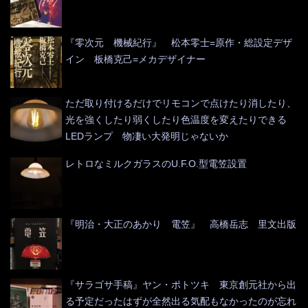
『零次元 機械紀行』 松本零士=原作・総設定デザ
イン 板橋克己=メカデザイナー
ただ取り付けるだけでリモコンで点けたり消したり、
光を強くしたり弱くしたり色温度を変えたりできる
LEDランプ 物凄い大発明じゃないか
レトロなミルクガラスのU.F.O.型電笠設置
『明治・大正のあかり 電笠』 高橋岳志 里文出版
『サラゴサ手稿』ヤン・ポトツキ 東京創元社から出
る予定だったはずが全然出る気配もなかったのが忘れ