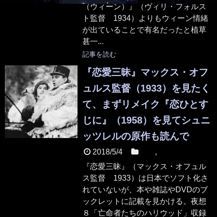
（ウィーン）』（ヴィリ・フォルス
ト監督 1934）よりもウィーン情緒
が出ていることで有名だったと植草
甚一...
記事を読む
『恋愛三昧』マックス・オフ
ュルス監督（1933）を見たく
て、まずリメイク『恋ひとす
じに』（1958）を見てシュニ
ッツレルの原作も読んで
2018/5/4
映画
,
本
『恋愛三昧』（マックス・オフュル
ス監督 1933）は日本でソフト化さ
れていないが、本や雑誌やDVDのブ
ックレットに記載を見かける。夜想
８「亡命者たちのハリウッド」収録