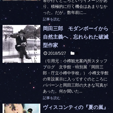
客が行くところというイメージがあ
り、積極的に行く機会はあまりなか
った。だが、数年前に...
記事を読む
岡田三郎 モダンボーイから
自然主義へ 忘れられた破滅
型作家
2018/5/27
本
（引用元：小樽観光案内所スタッフ
ブログ 文学館・特別展「岡田三
郎・庁立小樽中学校」） 小樽文学館
の常設展示に入ってすぐのところに
ババーンと岡田三郎の大きな写真が
あった。何か聞いた...
記事を読む
ヴィスコンティの『夏の嵐』