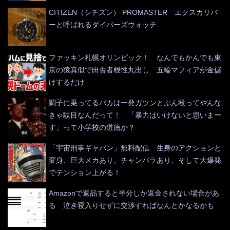
CITIZEN（シチズン） PROMASTER エクスカリバ
ーと呼ばれるダイバーズウォッチ
ファッキン札幌オリンピック！ なんでもかんでも東
京の猿真似で田舎者根性丸出し 五輪マフィアが金儲
けするだけ
調子に乗ってるバカは一発ガツンとぶん殴ってやんな
きゃ駄目なんだって！ 「暴力はいけないと思いまー
す」って小学校の道徳か？
「宇宙刑事ギャバン」無料配信 生身のアクションと
変身、巨大メカあり、チャンバラあり、そして大爆発
でテンション上がる！
Amazonで返品すると半分しか返金されない場合があ
る 泣き寝入りせずに交渉すればなんとかなるかも