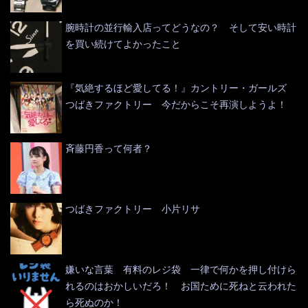
腕時計の並行輸入店ってどうなの？ そして安い時計
を買い続けてよかったこと
『気絶するほど愛してる！』カントリー・ガールズ
つばきファクトリー 今だからこそ再演しようよ！
斉藤円香って何者？
つばきファクトリー 小片リサ
嫌いな言葉 有料のレジ袋 一律で何かを押し付けら
れるのはおかしいだろ！ お国ために死ねと云われた
ら死ぬのか！