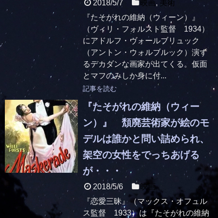
2018/5/7
映画
,
美術
『たそがれの維納（ウィーン）』
（ヴィリ・フォルスト監督 1934）
にアドルフ・ヴォールブリュック
（アントン・ウォルブルック）演ず
るデカダンな画家が出てくる。仮面
とマフのみしか身に付...
記事を読む
『たそがれの維納（ウィー
ン）』 頽廃芸術家が絵のモ
デルは誰かと問い詰められ、
架空の女性をでっちあげる
が・・・
2018/5/6
映画
『恋愛三昧』（マックス・オフュル
ス監督 1933）は『たそがれの維納