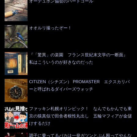
オーデュボン協会のバードコール
オオルリ撮ったぞー！
『「驚異」の楽園 フランス世紀末文学の一断面』
私はこういうのが好きなのだった
CITIZEN（シチズン） PROMASTER エクスカリバ
ーと呼ばれるダイバーズウォッチ
ファッキン札幌オリンピック！ なんでもかんでも東
京の猿真似で田舎者根性丸出し 五輪マフィアが金儲
けするだけ
調子に乗ってるバカは一発ガツンとぶん殴ってやんな