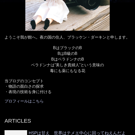
ようこそ我が館へ。夜の国の住人、ブラッケン・ダーキンと申します。
BはブラックのB
BはB級のB
BはベラドンナのB
ベラドンナは”美しき貴婦人”という意味の
毒にも薬にもなる花
当ブログのコンセプト
・物語の面白さの探求
・表現の技術を身に付ける
プロフィールはこちら
ARTICLES
HSPは甘え 世界はテメエ中心に回ってねえんだよ