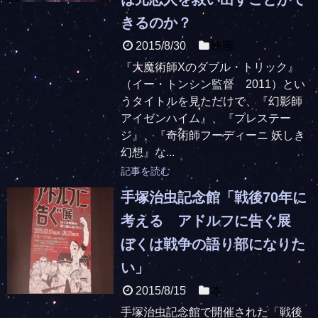
きるのか？
2015/8/30
映画
『大魔術師Xのダブル・トリック』
（イー・トンシン監督 2011）とい
うタイトルを見ただけで、『幻影師
アイゼンハイム』、『プレステー
ジ』、『奇術師フーディーニ 妖しき
幻想』な...
記事を読む
手塚治虫記念館「戦後70年に
考える アドルフに告ぐ展
ぼくは戦争の語り部になりた
い」
2015/8/15
本
手塚治虫記念館で開催された「戦後