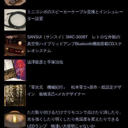
ミニコンポのスピーカーケーブル交換とインシュレー
ター設置
SANSUI（サンスイ）SMC-300BT レトロな外観の
真空管ハイブリッドアンプBluetooth機能搭載CDステ
レオシステム
澁澤龍彦と手塚治虫
『零次元 機械紀行』 松本零士=原作・総設定デザ
イン 板橋克己=メカデザイナー
ただ取り付けるだけでリモコンで点けたり消したり、
光を強くしたり弱くしたり色温度を変えたりできる
LEDランプ 物凄い大発明じゃないか