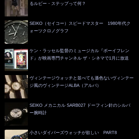
るルビー・ステップって何？
SEIKO（セイコー）スピードマスター 1980年代ク
ォーツクロノグラフ
ケン・ラッセル監督のミュージカル『ボーイフレン
ド』が映画専門チャンネル ザ・シネマで1月に放送
ヴィンテージウォッチと並べても遜色ないヴィンテー
ジ風のヴィンテージALBA（アルバ）
SEIKO メカニカル SARB027 ドーフィン針のシルバ
ー腕時計
小さいダイバーズウォッチが欲しい PART8