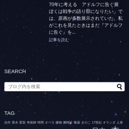
70年に考える アドルフに告ぐ展
ぼくは戦争の語り部になりたい」で
は、原画が多数展示されていた。私
がこれを見たときはまだ『アドルフ
に告ぐ』を...
記事を読む
SEARCH
TAG
自作
香水
変装
奇術師
時間
オペラ
建物
腕時計
毒薬
きのこ
17世紀
オランダ
人形