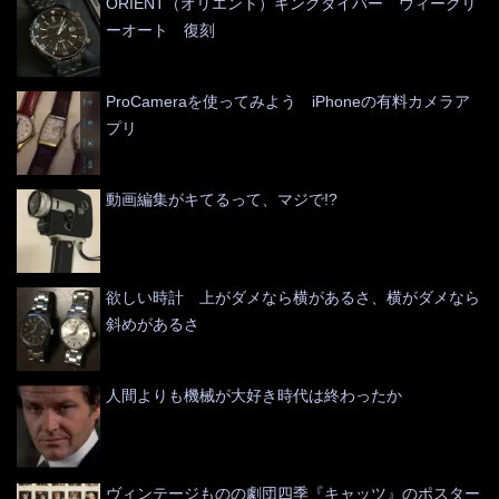
ORIENT（オリエント）キングダイバー ウィークリ
ーオート 復刻
ProCameraを使ってみよう iPhoneの有料カメラア
プリ
動画編集がキてるって、マジで!?
欲しい時計 上がダメなら横があるさ、横がダメなら
斜めがあるさ
人間よりも機械が大好き時代は終わったか
ヴィンテージものの劇団四季『キャッツ』のポスター