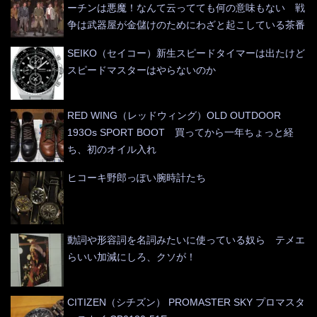
ーチンは悪魔！なんて云ってても何の意味もない 戦
争は武器屋が金儲けのためにわざと起こしている茶番
SEIKO（セイコー）新生スピードタイマーは出たけど
スピードマスターはやらないのか
RED WING（レッドウィング）OLD OUTDOOR
193Os SPORT BOOT 買ってから一年ちょっと経
ち、初のオイル入れ
ヒコーキ野郎っぽい腕時計たち
動詞や形容詞を名詞みたいに使っている奴ら テメエ
らいい加減にしろ、クソが！
CITIZEN（シチズン） PROMASTER SKY プロマスタ