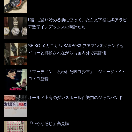
時計に凝り始める前に使っていた白文字盤に黒アラビ
ア数字インデックスの時計たち
SEIKO メカニカル SARB033 プアマンズグランドセ
イコーと揶揄されながらも国内外で高評価
『マーティン 呪われた吸血少年』 ジョージ・A・
ロメロ監督
オールド上海のダンスホール百樂門のジャズバンド
『いやな感じ』高見順