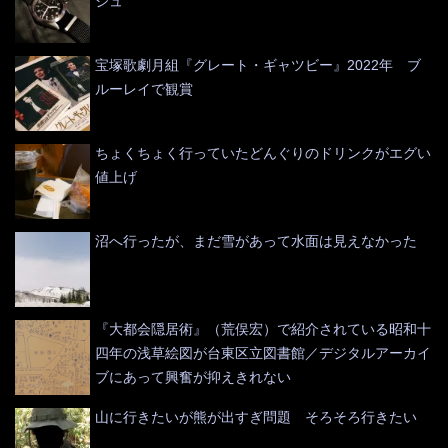
ジュ
宝塚歌劇月組『グレート・ギャツビー』2022年 ブ
ルーレイで観賞
ちょくちょく行っていたどんぐりのドリンクがエグい
値上げ
沼へ行ったが、まだ雪があって水面は見えなかった
『大都会隠居術』（荒俣宏）で紹介されている昭和十
四年の浅草絵図が台東区立図書館／デジタルアーカイ
ブにあって興奮が抑えきれない
山に行きたいが熊が出すぎ問題 そろそろ行きたい