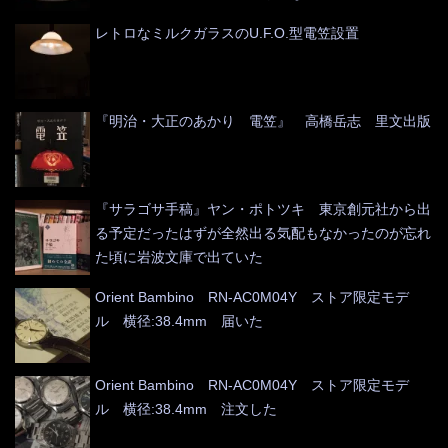
レトロなミルクガラスのU.F.O.型電笠設置
『明治・大正のあかり 電笠』 高橋岳志 里文出版
『サラゴサ手稿』ヤン・ポトツキ 東京創元社から出
る予定だったはずが全然出る気配もなかったのが忘れ
た頃に岩波文庫で出ていた
Orient Bambino RN-AC0M04Y ストア限定モデ
ル 横径:38.4mm 届いた
Orient Bambino RN-AC0M04Y ストア限定モデ
ル 横径:38.4mm 注文した