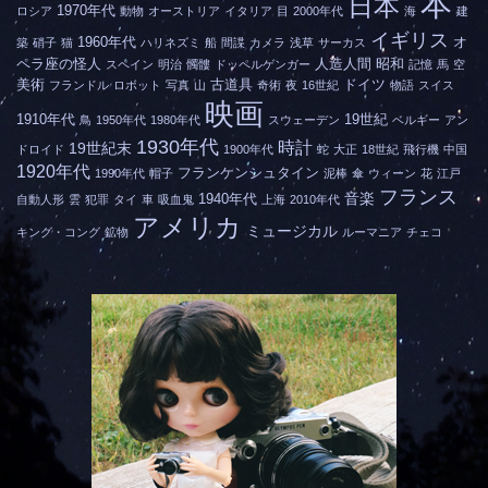
本
日本
1970年代
ロシア
動物
オーストリア
イタリア
目
2000年代
海
建
イギリス
1960年代
オ
築
硝子
猫
ハリネズミ
船
間諜
カメラ
浅草
サーカス
ペラ座の怪人
人造人間
昭和
スペイン
明治
髑髏
ドッペルゲンガー
記憶
馬
空
美術
古道具
ドイツ
フランドル
ロボット
写真
山
奇術
夜
16世紀
物語
スイス
映画
1910年代
19世紀
鳥
1950年代
1980年代
スウェーデン
ベルギー
アン
1930年代
時計
19世紀末
ドロイド
1900年代
蛇
大正
18世紀
飛行機
中国
1920年代
フランケンシュタイン
1990年代
帽子
泥棒
傘
ウィーン
花
江戸
フランス
音楽
1940年代
自動人形
雲
犯罪
タイ
車
吸血鬼
上海
2010年代
アメリカ
ミュージカル
キング・コング
鉱物
ルーマニア
チェコ