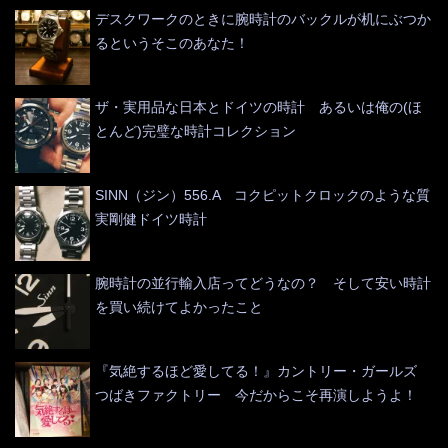
デスクワークのときに腕時計のバックルが机にぶつか
るというそこのあなた！
ザ・実用品な日本とドイツの時計 あるいは俺の(ほ
とんど)完璧な時計コレクション
SINN（ジン）556.A コクピットクロックのような質
実剛健ドイツ時計
腕時計の並行輸入店ってどうなの？ そして安い時計
を買い続けてよかったこと
『気絶するほど愛してる！』カントリー・ガールズ
つばきファクトリー 今だからこそ再演しようよ！