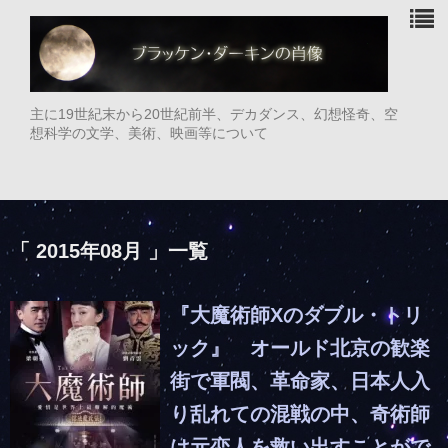
主に19世紀末から20世紀前半、デカダンス、幻想怪奇、空
想科学の文学、美術、映画等について
「 2015年08月 」一覧
『大魔術師Xのダブル・トリ
ック』 オールド北京の歓楽
街で軍閥、革命家、日本人入
り乱れての混戦の中、奇術師
は元恋人を救い出すことがで