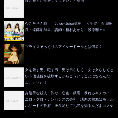
性と暴力が渦巻くマッドシティ旭川
今こそ学ぶ時！「Juice=Juice講座」 ＜生徒：石山咲
良・遠藤彩加里／講師：植村あかり・段原瑠々＞
ブライスそっくりのアイシードールとは何者？
女を殺す男、犯す男 男は男らしく、女は女らしくと
いう価値観を破壊するからこういうことになるんだ
よ、クソが！
身勝手な殺人、詐欺、窃盗、猥褻 暴れるキチガイ
エロ・グロ・ナンセンスの令和 諸悪の根源はモラル
ハザードの政府 衣食足りて礼節を知るんだよコノヤ
ロー！