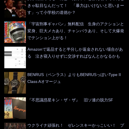
きゃ駄目なんだって！ 「暴力はいけないと思いまー
す」って小学校の道徳か？
「宇宙刑事ギャバン」無料配信 生身のアクションと
変身、巨大メカあり、チャンバラあり、そして大爆発
でテンション上がる！
Amazonで返品すると半分しか返金されない場合があ
る 泣き寝入りせずに交渉すればなんとかなるかも
BENRUS（ベンラス）よりもBENRUSっぽいType II
Class Aオマージュ
『不思議惑星キン・ザ・ザ』 旧ソ連の脱力SF
ウクライナ頑張れ！ ゼレンスキーかっこいい！ プ