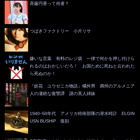
斉藤円香って何者？
つばきファクトリー 小片リサ
嫌いな言葉 有料のレジ袋 一律で何かを押し付けら
れるのはおかしいだろ！ お国ために死ねと云われた
ら死ぬのか！
『妖花 ユウゼニカ物語』橘外男 満州のアルメニア
人の凄絶な復讐譚 謎の美人姉妹
1940~50年代 アメリカ特殊部隊の潜水時計 ELGIN
USN BUSHIP 復刻