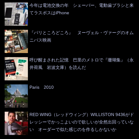
今年は電池交換の年 シェーバー、電動歯ブラシと来
てラスボスはiPhone
『パリところどころ』 ヌーヴェル・ヴァーグのオム
ニバス映画
呼び醒まされた記憶 巴里のメトロで『珊瑚集』（永
井荷風 岩波文庫）を読んだ
Paris 2010
RED WING（レッドウィング）WILLISTON 9436がド
レッシーでかっこよいので欲しいが全然出回っていな
い オーダーで似た感じのを作るしかないか