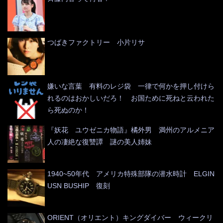
つばきファクトリー 小片リサ
嫌いな言葉 有料のレジ袋 一律で何かを押し付けら
れるのはおかしいだろ！ お国ために死ねと云われた
ら死ぬのか！
『妖花 ユウゼニカ物語』橘外男 満州のアルメニア
人の凄絶な復讐譚 謎の美人姉妹
1940~50年代 アメリカ特殊部隊の潜水時計 ELGIN
USN BUSHIP 復刻
ORIENT（オリエント）キングダイバー ウィークリ