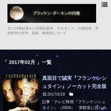
主に19世紀末から20世紀前半、デカダンス、幻想怪奇、空
想科学の文学、美術、映画等について
「 2017年02月 」一覧
真面目で誠実『フランケンシ
ュタイン』ノーカット完全版
2017/2/19
映画
記事「テレビ映画『フランケンシュ
タイン』（2004） 実験室に揺らめ