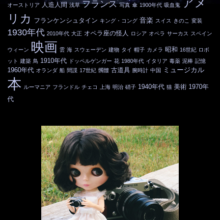
アメ
フランス
人造人間
オーストリア
浅草
写真
傘
1900年代
吸血鬼
リカ
音楽
フランケンシュタイン
キング・コング
スイス
きのこ
変装
1930年代
オペラ座の怪人
2010年代
大正
ロシア
オペラ
サーカス
スペイン
映画
昭和
ウィーン
雲
海
スウェーデン
建物
タイ
帽子
カメラ
16世紀
ロボ
1910年代
ット
建築
鳥
ドッペルゲンガー
花
1980年代
イタリア
毒薬
泥棒
記憶
ミュージカル
1960年代
古道具
オランダ
船
間諜
17世紀
髑髏
腕時計
中国
本
1940年代
美術
1970年
ルーマニア
フランドル
チェコ
上海
明治
硝子
猫
代