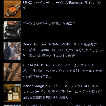
SEIKO（セイコー）ボーイにAliExpressのライスブレ
ス
ブーツ欲が強かった時代から約二年
Orient Bambino RN-AC0M04Y ストア限定モデ
ル 横径:38.4mm 狙っていたのに売り切れてしまっ
た 過去の洒落たオリエントの動画
ALPHA INDUSTRIES（アルファ・インダストリー
ズ） 使い捨てベトナムウォッチ復刻 セールで安か
ったので買ってみた
Maison Margiela（メゾン・マルジェラ）REPLICA
ウィスパー イン ザ ライブラリー ゆっくりと時間が
流れる図書館を想起させる香り