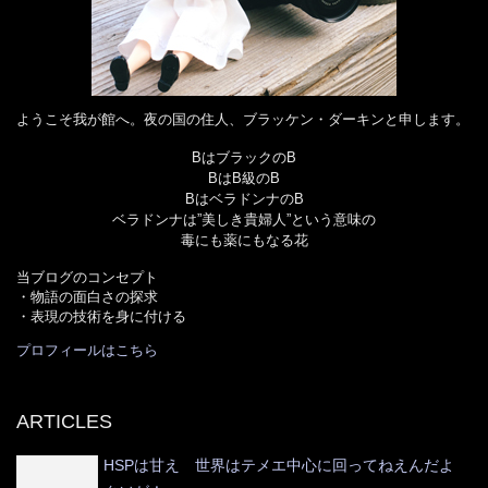
ようこそ我が館へ。夜の国の住人、ブラッケン・ダーキンと申します。
BはブラックのB
BはB級のB
BはベラドンナのB
ベラドンナは”美しき貴婦人”という意味の
毒にも薬にもなる花
当ブログのコンセプト
・物語の面白さの探求
・表現の技術を身に付ける
プロフィールはこちら
ARTICLES
HSPは甘え 世界はテメエ中心に回ってねえんだよ