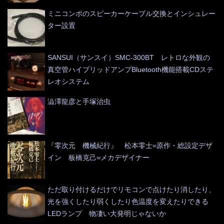
ミニコンポのスピーカーケーブル交換とインシュレー
ター設置
SANSUI（サンスイ）SMC-300BT レトロな外観の
真空管ハイブリッドアンプBluetooth機能搭載CDステ
レオシステム
澁澤龍彦と手塚治虫
『零次元 機械紀行』 松本零士=原作・総設定デザ
イン 板橋克己=メカデザイナー
ただ取り付けるだけでリモコンで点けたり消したり、
光を強くしたり弱くしたり色温度を変えたりできる
LEDランプ 物凄い大発明じゃないか