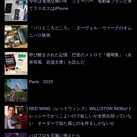
今年は電池交換の年 シェーバー、電動歯ブラシと来
てラスボスはiPhone
『パリところどころ』 ヌーヴェル・ヴァーグのオム
ニバス映画
呼び醒まされた記憶 巴里のメトロで『珊瑚集』（永
井荷風 岩波文庫）を読んだ
Paris 2010
RED WING（レッドウィング）WILLISTON 9436がド
レッシーでかっこよいので欲しいが全然出回っていな
い オーダーで似た感じのを作るしかないか
ハロプロを宝塚に例えたら