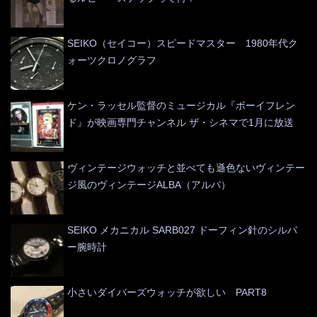
SEIKO（セイコー）スピードマスター 1980年代ク
ォーツクロノグラフ
ケン・ラッセル監督のミュージカル『ボーイフレン
ド』が映画専門チャンネル ザ・シネマで1月に放送
ヴィンテージウォッチと並べても遜色ないヴィンテー
ジ風のヴィンテージALBA（アルバ）
SEIKO メカニカル SARB027 ドーフィン針のシルバ
ー腕時計
小さいダイバーズウォッチが欲しい PART8