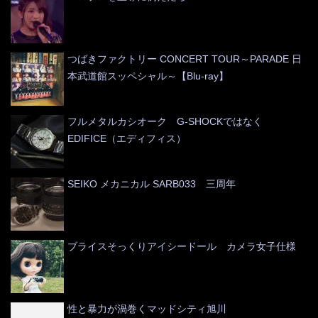
つばきファクトリー CONCERT TOUR～PARADE 日
本武道館スッペシャル～【Blu-ray】
フルメタルカシオーク G-SHOCKではなく
EDIFICE（エディフィス）
SEIKO メカニカル SARB033 三周年
ブライスそっくりアイシードール カメラ女子仕様
性と暴力が渦巻くマッドシティ旭川