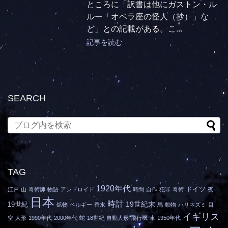
ところに「訳書は他にガストン・ル
ルー「オペラ座の怪人（抄）」な
ど」との記載がある。こ...
記事を読む
SEARCH
TAG
1920年代
ドイツ
江戸
山
奇術師
物語
アンドロイド
時間
自作
犯罪
奇術
夜
日本
時計
19世紀末
19世紀
鉱物
ベルギー
香水
馬
動物
ハリネズミ
目
イギリス
空
人形
1990年代
2000年代
蛇
18世紀
自動人形
飛行機
車
1950年代