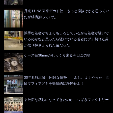
月光 LUNA 東京デカド社 もっと歯抜けかと思ってい
たが結構揃っていた
派手な若者がちょろちょろしているから若者が騒いで
いるのかなと思ったら騒いでいる若者にブチ切れた男
が取り押さえられた後だった
ケース径38mmがしっくり来る今日この頃
30年札幌五輪「困難な情勢」 よし、よくやった 五
輪マフィアどもを徹底的に粉砕せよ！
また変な感じになってきたのか つばきファクトリー