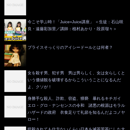
今こそ学ぶ時！「Juice=Juice講座」 ＜生徒：石山咲
良・遠藤彩加里／講師：植村あかり・段原瑠々＞
ブライスそっくりのアイシードールとは何者？
女を殺す男、犯す男 男は男らしく、女は女らしくと
いう価値観を破壊するからこういうことになるんだ
よ、クソが！
身勝手な殺人、詐欺、窃盗、猥褻 暴れるキチガイ
エロ・グロ・ナンセンスの令和 諸悪の根源はモラル
ハザードの政府 衣食足りて礼節を知るんだよコノヤ
ロー！
暗殺されても仕方ないくらい日本を滅茶苦茶にした大