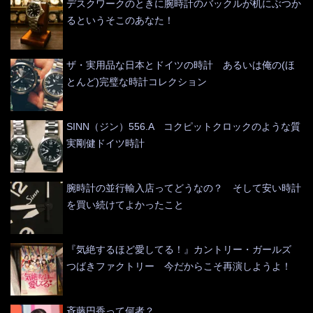
デスクワークのときに腕時計のバックルが机にぶつか
るというそこのあなた！
ザ・実用品な日本とドイツの時計 あるいは俺の(ほ
とんど)完璧な時計コレクション
SINN（ジン）556.A コクピットクロックのような質
実剛健ドイツ時計
腕時計の並行輸入店ってどうなの？ そして安い時計
を買い続けてよかったこと
『気絶するほど愛してる！』カントリー・ガールズ
つばきファクトリー 今だからこそ再演しようよ！
斉藤円香って何者？