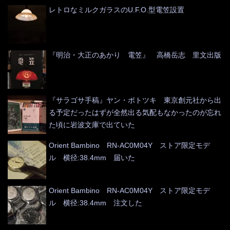
レトロなミルクガラスのU.F.O.型電笠設置
『明治・大正のあかり 電笠』 高橋岳志 里文出版
『サラゴサ手稿』ヤン・ポトツキ 東京創元社から出
る予定だったはずが全然出る気配もなかったのが忘れ
た頃に岩波文庫で出ていた
Orient Bambino RN-AC0M04Y ストア限定モデ
ル 横径:38.4mm 届いた
Orient Bambino RN-AC0M04Y ストア限定モデ
ル 横径:38.4mm 注文した