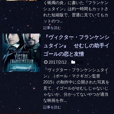
く蝋燭の炎」に書いた『フランケン
シュタイン』は約一時間もカットさ
れた短縮版で、普通に見ていてもカ
ットのつ...
記事を読む
『ヴィクター・フランケンシ
ュタイン』 せむしの助手イ
ゴールの恋と友情
2017/2/12
映画
『ヴィクター・フランケンシュタイ
ン』（ポール・マクギガン監督
2015）の制作中に公開された写真を
見て、イゴールがせむしじゃないじ
ゃないか、分かってないやつが適当
な映画を作...
記事を読む