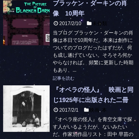
ブラッケン・ダーキンの肖
像 10周年
2017/2/10
未分類
当ブログ ブラッケン・ダーキンの肖
像は本日で10周年だ。本来は創作に
ついてのブログだったはずだが、何
も成し遂げていない。そろそろ何か
やらなければ。 頻繁に更新した時期
もあり、...
記事を読む
『オペラの怪人』 映画と同
じ1925年に出版された二冊
2017/2/1
映画
,
本
『オペラ座の怪人』を青空文庫で探
す人がいるようだが、ないみたい
だ。作家別作品リスト：田中 早苗の