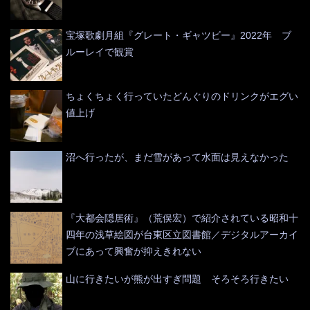
宝塚歌劇月組『グレート・ギャツビー』2022年 ブ
ルーレイで観賞
ちょくちょく行っていたどんぐりのドリンクがエグい
値上げ
沼へ行ったが、まだ雪があって水面は見えなかった
『大都会隠居術』（荒俣宏）で紹介されている昭和十
四年の浅草絵図が台東区立図書館／デジタルアーカイ
ブにあって興奮が抑えきれない
山に行きたいが熊が出すぎ問題 そろそろ行きたい