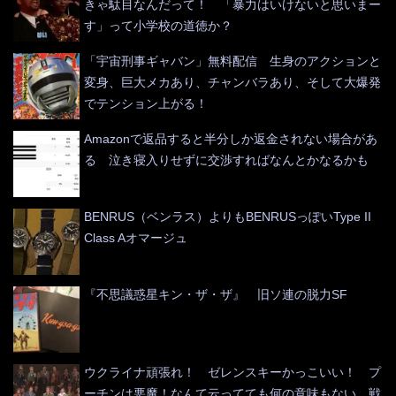
きゃ駄目なんだって！ 「暴力はいけないと思いまー
す」って小学校の道徳か？
「宇宙刑事ギャバン」無料配信 生身のアクションと
変身、巨大メカあり、チャンバラあり、そして大爆発
でテンション上がる！
Amazonで返品すると半分しか返金されない場合があ
る 泣き寝入りせずに交渉すればなんとかなるかも
BENRUS（ベンラス）よりもBENRUSっぽいType II
Class Aオマージュ
『不思議惑星キン・ザ・ザ』 旧ソ連の脱力SF
ウクライナ頑張れ！ ゼレンスキーかっこいい！ プ
ーチンは悪魔！なんて云ってても何の意味もない 戦