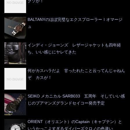
クソが！
BALTANYのほぼ完璧なエクスプローラーⅠオマージ
ュ
インディ・ジョーンズ レザージャケットも四年経
ち、いい感じにヤレてきた
何がカスハラだよ 甘ったれたこと云ってんじゃねん
ぞ カスが！
SEIKO メカニカル SARB033 五周年 そしていい感
じのプアマンズグランドセイコー発売予定
ORIENT（オリエント）のCaptain（キャプテン）と
いうかっこよすぎるダイバーズクロノの色違い