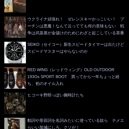
ウクライナ頑張れ！ ゼレンスキーかっこいい！ プ
ーチンは悪魔！なんて云ってても何の意味もない 戦
争は武器屋が金儲けのためにわざと起こしている茶番
SEIKO（セイコー）新生スピードタイマーは出たけど
スピードマスターはやらないのか
RED WING（レッドウィング）OLD OUTDOOR
193Os SPORT BOOT 買ってから一年ちょっと経
ち、初のオイル入れ
ヒコーキ野郎っぽい腕時計たち
動詞や形容詞を名詞みたいに使っている奴ら テメエ
らいい加減にしろ、クソが！