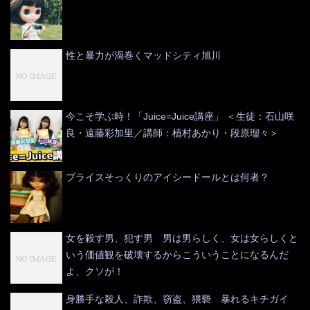
性と暴力が渦巻くマッドシティ旭川
今こそ学ぶ時！「Juice=Juice講座」 ＜生徒：石山咲
良・遠藤彩加里／講師：植村あかり・段原瑠々＞
ブライスそっくりのアイシードールとは何者？
女を殺す男、犯す男 男は男らしく、女は女らしくと
いう価値観を破壊するからこういうことになるんだ
よ、クソが！
身勝手な殺人、詐欺、窃盗、猥褻 暴れるキチガイ