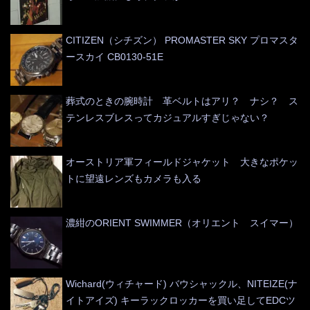
CITIZEN（シチズン） PROMASTER SKY プロマスタ
ースカイ CB0130-51E
葬式のときの腕時計 革ベルトはアリ？ ナシ？ ス
テンレスブレスってカジュアルすぎじゃない？
オーストリア軍フィールドジャケット 大きなポケッ
トに望遠レンズもカメラも入る
濃紺のORIENT SWIMMER（オリエント スイマー）
Wichard(ウィチャード) バウシャックル、NITEIZE(ナ
イトアイズ) キーラックロッカーを買い足してEDCツ