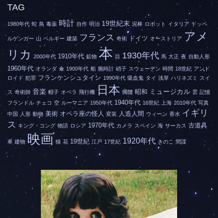
TAG
時計
19世紀末
1980年代
蛇
鳥
毒薬
自作
明治
泥棒
ロボット
イタリア
ドッペ
アメ
フランス
ドイツ
ルゲンガー
山
ベルギー
建築
奇術
オーストリア
本
リカ
1930年代
1910年代
2000年代
鉱物
目
馬
大正
夜
自動人形
1960年代
オランダ
傘
1900年代
船
腕時計
硝子
スウェーデン
時間
18世紀
アンド
フランケンシュタイン
ロイド
犯罪
1990年代
吸血鬼
タイ
浅草
ハリネズミ
スイ
日本
音楽
ミュージカル
昭和
ス
奇術師
帽子
オペラ
飛行機
髑髏
雲
記憶
1940年代
フランドル
チェコ
空
ルーマニア
1950年代
16世紀
上海
2010年代
写真
イギリ
美術
オペラ座の怪人
人造人間
中国
人形
動物
変装
ウィーン
香水
ス
1970年代
古道具
キング・コング
物語
ロシア
カメラ
スペイン
海
サーカス
映画
1920年代
19世紀
車
建物
猫
花
江戸
17世紀
きのこ
間諜