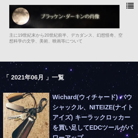
主に19世紀末から20世紀前半、デカダンス、幻想怪奇、空
想科学の文学、美術、映画等について
「 2021年06月 」一覧
Wichard(ウィチャード) バウ
シャックル、NITEIZE(ナイト
アイズ) キーラックロッカー
を買い足してEDCツールがパ
ワーアップ