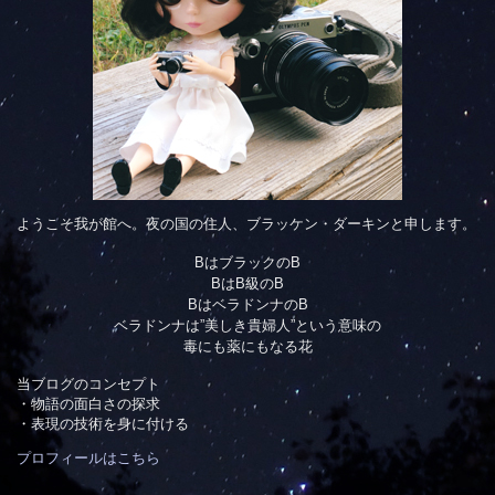
ようこそ我が館へ。夜の国の住人、ブラッケン・ダーキンと申します。
BはブラックのB
BはB級のB
BはベラドンナのB
ベラドンナは”美しき貴婦人”という意味の
毒にも薬にもなる花
当ブログのコンセプト
・物語の面白さの探求
・表現の技術を身に付ける
プロフィールはこちら