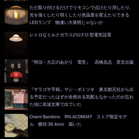
ただ取り付けるだけでリモコンで点けたり消したり、
光を強くしたり弱くしたり色温度を変えたりできる
LEDランプ 物凄い大発明じゃないか
レトロなミルクガラスのU.F.O.型電笠設置
『明治・大正のあかり 電笠』 高橋岳志 里文出版
『サラゴサ手稿』ヤン・ポトツキ 東京創元社から出
る予定だったはずが全然出る気配もなかったのが忘れ
た頃に岩波文庫で出ていた
Orient Bambino RN-AC0M04Y ストア限定モデ
ル 横径:38.4mm 届いた