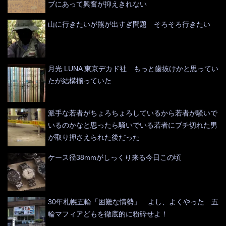
ブにあって興奮が抑えきれない
山に行きたいが熊が出すぎ問題 そろそろ行きたい
月光 LUNA 東京デカド社 もっと歯抜けかと思ってい
たが結構揃っていた
派手な若者がちょろちょろしているから若者が騒いで
いるのかなと思ったら騒いでいる若者にブチ切れた男
が取り押さえられた後だった
ケース径38mmがしっくり来る今日この頃
30年札幌五輪「困難な情勢」 よし、よくやった 五
輪マフィアどもを徹底的に粉砕せよ！