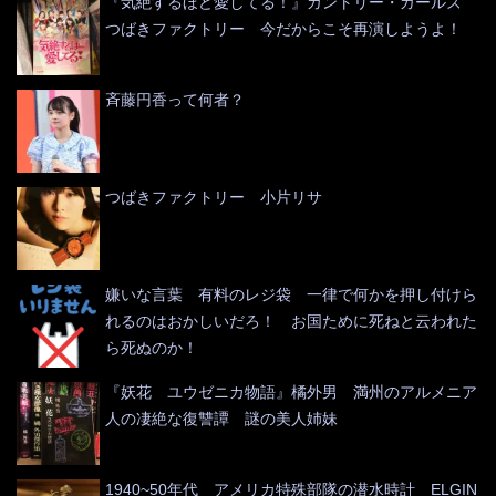
『気絶するほど愛してる！』カントリー・ガールズ
つばきファクトリー 今だからこそ再演しようよ！
斉藤円香って何者？
つばきファクトリー 小片リサ
嫌いな言葉 有料のレジ袋 一律で何かを押し付けら
れるのはおかしいだろ！ お国ために死ねと云われた
ら死ぬのか！
『妖花 ユウゼニカ物語』橘外男 満州のアルメニア
人の凄絶な復讐譚 謎の美人姉妹
1940~50年代 アメリカ特殊部隊の潜水時計 ELGIN