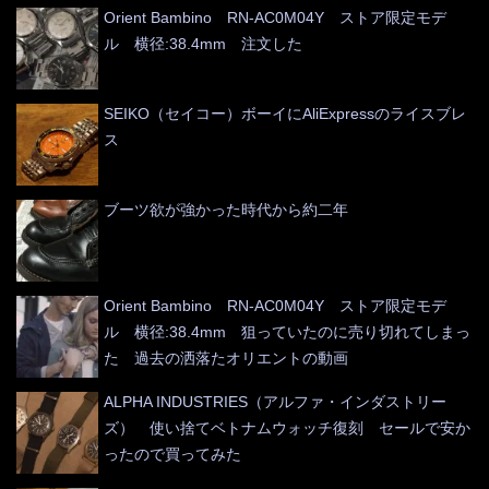
Orient Bambino RN-AC0M04Y ストア限定モデ
ル 横径:38.4mm 注文した
SEIKO（セイコー）ボーイにAliExpressのライスブレ
ス
ブーツ欲が強かった時代から約二年
Orient Bambino RN-AC0M04Y ストア限定モデ
ル 横径:38.4mm 狙っていたのに売り切れてしまっ
た 過去の洒落たオリエントの動画
ALPHA INDUSTRIES（アルファ・インダストリー
ズ） 使い捨てベトナムウォッチ復刻 セールで安か
ったので買ってみた