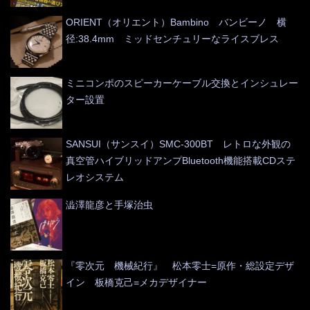
ORIENT（オリエント）Bambino バンビーノ 横
径:38.4mm ミッドセンチュリーなライスブレス
ミニコンポのスピーカーケーブル交換とインシュレー
ター設置
SANSUI（サンスイ）SMC-300BT レトロな外観の
真空管ハイブリッドアンプBluetooth機能搭載CDステ
レオシステム
澁澤龍彦と手塚治虫
『零次元 機械紀行』 松本零士=原作・総設定デザ
イン 板橋克己=メカデザイナー