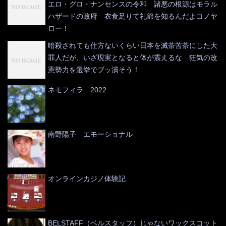
エロ・グロ・ナンセンスの令和 諸悪の根源はモラル
ハザードの政府 衣食足りて礼節を知るんだよコノヤ
ロー！
暗殺されても仕方ないくらい日本を滅茶苦茶にした大
罪人だが、いざ現実となると体が震えるな 狂気の改
憲勢力を選挙でブッ潰そう！
ネモフィラ 2022
南野陽子 エモーショナル
オンラインカジノ体験記
BELSTAFF（ベルスタッフ）じゃないワックスコット