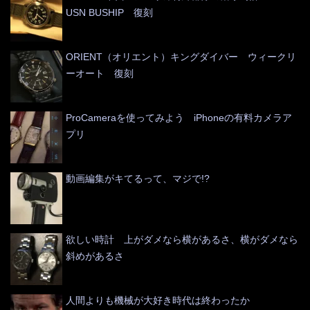
USN BUSHIP 復刻
ORIENT（オリエント）キングダイバー ウィークリ
ーオート 復刻
ProCameraを使ってみよう iPhoneの有料カメラア
プリ
動画編集がキてるって、マジで!?
欲しい時計 上がダメなら横があるさ、横がダメなら
斜めがあるさ
人間よりも機械が大好き時代は終わったか