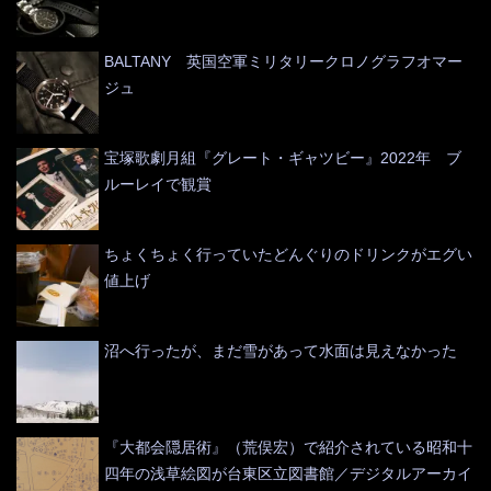
BALTANY 英国空軍ミリタリークロノグラフオマー
ジュ
宝塚歌劇月組『グレート・ギャツビー』2022年 ブ
ルーレイで観賞
ちょくちょく行っていたどんぐりのドリンクがエグい
値上げ
沼へ行ったが、まだ雪があって水面は見えなかった
『大都会隠居術』（荒俣宏）で紹介されている昭和十
四年の浅草絵図が台東区立図書館／デジタルアーカイ