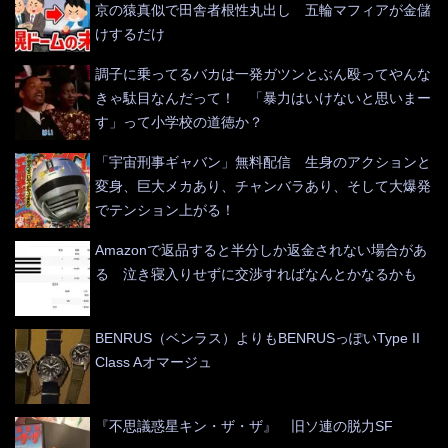
京の猿真似で田舎者根性丸出し 五輪マフィアが金儲
けするだけ
調子に乗ってるバカは一発ガツンとぶん殴ってやんな
きゃ駄目なんだって！ 「暴力はいけないと思いまー
す」って小学校の道徳か？
「宇宙刑事ギャバン」無料配信 生身のアクションと
変身、巨大メカあり、チャンバラあり、そして大爆発
でテンション上がる！
Amazonで返品すると半分しか返金されない場合があ
る 泣き寝入りせずに交渉すればなんとかなるかも
BENRUS（ベンラス）よりもBENRUSっぽいType II
Class Aオマージュ
『不思議惑星キン・ザ・ザ』 旧ソ連の脱力SF