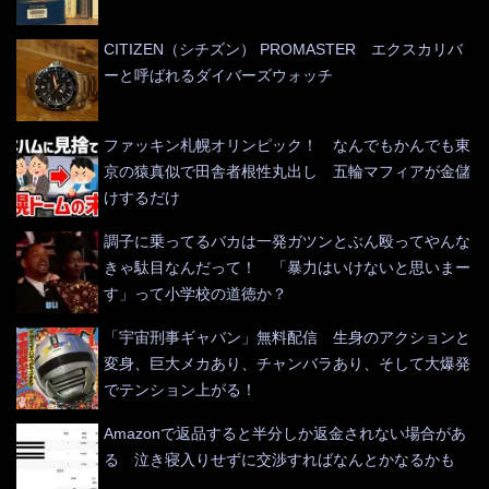
CITIZEN（シチズン） PROMASTER エクスカリバ
ーと呼ばれるダイバーズウォッチ
ファッキン札幌オリンピック！ なんでもかんでも東
京の猿真似で田舎者根性丸出し 五輪マフィアが金儲
けするだけ
調子に乗ってるバカは一発ガツンとぶん殴ってやんな
きゃ駄目なんだって！ 「暴力はいけないと思いまー
す」って小学校の道徳か？
「宇宙刑事ギャバン」無料配信 生身のアクションと
変身、巨大メカあり、チャンバラあり、そして大爆発
でテンション上がる！
Amazonで返品すると半分しか返金されない場合があ
る 泣き寝入りせずに交渉すればなんとかなるかも