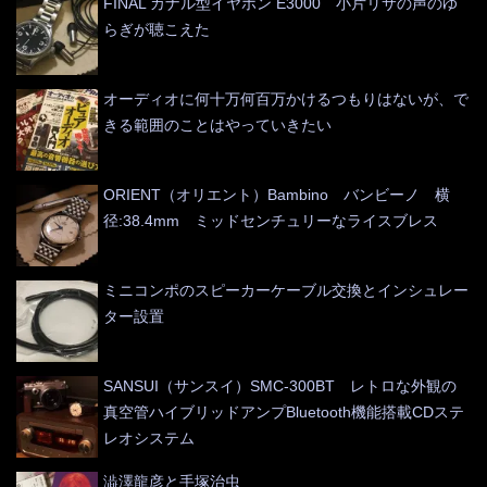
FINAL カナル型イヤホン E3000 小片リサの声のゆ
らぎが聴こえた
オーディオに何十万何百万かけるつもりはないが、で
きる範囲のことはやっていきたい
ORIENT（オリエント）Bambino バンビーノ 横
径:38.4mm ミッドセンチュリーなライスブレス
ミニコンポのスピーカーケーブル交換とインシュレー
ター設置
SANSUI（サンスイ）SMC-300BT レトロな外観の
真空管ハイブリッドアンプBluetooth機能搭載CDステ
レオシステム
澁澤龍彦と手塚治虫