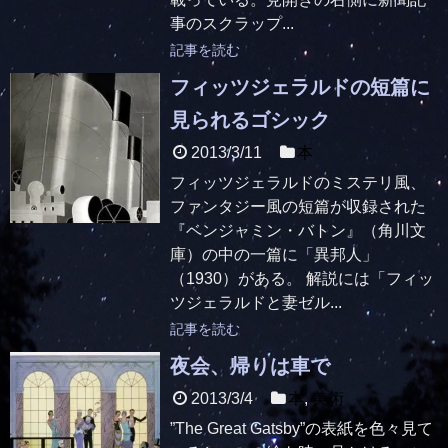
事のスクラップ...
記事を読む
フィッツジェラルドの短篇に
見られるゴシック
2013/3/11
本
フィッツジェラルドのミステリ風、
ファンタジー風の短篇が収録された
『ベンジャミン・バトン』（角川文
庫）の中の一篇に「異邦人」
（1930）がある。 解説には「フィッ
ツジェラルドと妻ゼル...
記事を読む
夜会、帰りは車で
2013/3/4
本
,
美術
”The Great Gatsby”の表紙を色々見て