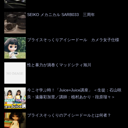
SEIKO メカニカル SARB033 三周年
ブライスそっくりアイシードール カメラ女子仕様
性と暴力が渦巻くマッドシティ旭川
今こそ学ぶ時！「Juice=Juice講座」 ＜生徒：石山咲
良・遠藤彩加里／講師：植村あかり・段原瑠々＞
ブライスそっくりのアイシードールとは何者？