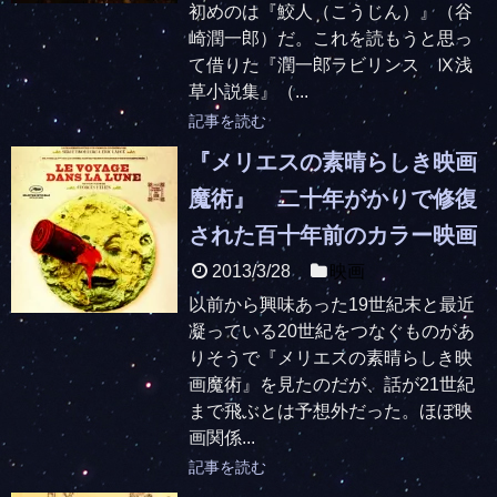
初めのは『鮫人（こうじん）』（谷
崎潤一郎）だ。これを読もうと思っ
て借りた『潤一郎ラビリンス Ⅸ浅
草小説集』（...
記事を読む
『メリエスの素晴らしき映画
魔術』 二十年がかりで修復
された百十年前のカラー映画
2013/3/28
映画
以前から興味あった19世紀末と最近
凝っている20世紀をつなぐものがあ
りそうで『メリエスの素晴らしき映
画魔術』を見たのだが、話が21世紀
まで飛ぶとは予想外だった。ほぼ映
画関係...
記事を読む