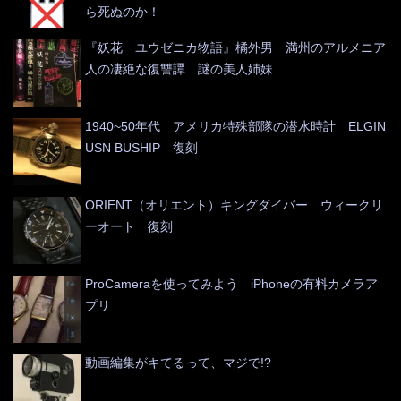
ら死ぬのか！
『妖花 ユウゼニカ物語』橘外男 満州のアルメニア
人の凄絶な復讐譚 謎の美人姉妹
1940~50年代 アメリカ特殊部隊の潜水時計 ELGIN
USN BUSHIP 復刻
ORIENT（オリエント）キングダイバー ウィークリ
ーオート 復刻
ProCameraを使ってみよう iPhoneの有料カメラア
プリ
動画編集がキてるって、マジで!?