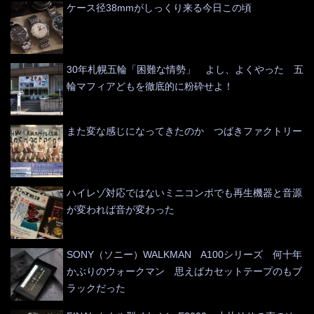
ケース径38mmがしっくり来る今日この頃
30年札幌五輪「困難な情勢」 よし、よくやった 五
輪マフィアどもを徹底的に粉砕せよ！
また変な感じになってきたのか つばきファクトリー
ハイレゾ対応ではないミニコンポでも再生機器と音源
が変われば音が変わった
SONY（ソニー）WALKMAN A100シリーズ 何十年
かぶりのウォークマン 思えばカセットテープのもブ
ラックだった