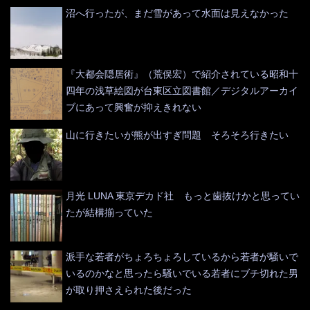
沼へ行ったが、まだ雪があって水面は見えなかった
『大都会隠居術』（荒俣宏）で紹介されている昭和十
四年の浅草絵図が台東区立図書館／デジタルアーカイ
ブにあって興奮が抑えきれない
山に行きたいが熊が出すぎ問題 そろそろ行きたい
月光 LUNA 東京デカド社 もっと歯抜けかと思ってい
たが結構揃っていた
派手な若者がちょろちょろしているから若者が騒いで
いるのかなと思ったら騒いでいる若者にブチ切れた男
が取り押さえられた後だった