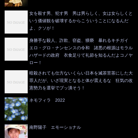
女を殺す男、犯す男 男は男らしく、女は女らしくと
いう価値観を破壊するからこういうことになるんだ
よ、クソが！
身勝手な殺人、詐欺、窃盗、猥褻 暴れるキチガイ
エロ・グロ・ナンセンスの令和 諸悪の根源はモラル
ハザードの政府 衣食足りて礼節を知るんだよコノヤ
ロー！
暗殺されても仕方ないくらい日本を滅茶苦茶にした大
罪人だが、いざ現実となると体が震えるな 狂気の改
憲勢力を選挙でブッ潰そう！
ネモフィラ 2022
南野陽子 エモーショナル