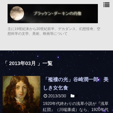
主に19世紀末から20世紀前半、デカダンス、幻想怪奇、空
想科学の文学、美術、映画等について
「 2013年03月 」一覧
「襤褸の光」谷崎潤一郎 美
しき女乞食
2013/3/30
本
1920年代終わりの浅草小説が『浅草
紅団』（川端康成）なら、1920年代