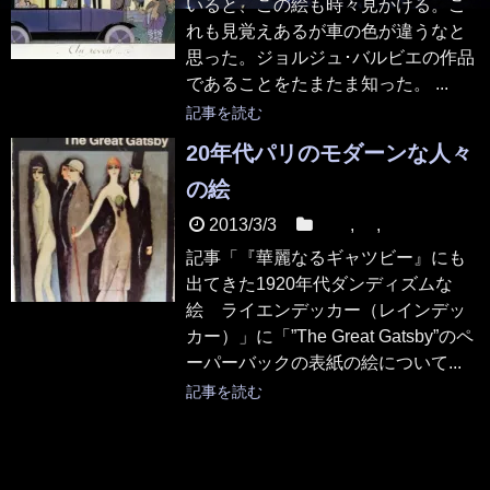
いると、この絵も時々見かける。こ
れも見覚えあるが車の色が違うなと
思った。ジョルジュ･バルビエの作品
であることをたまたま知った。 ...
記事を読む
20年代パリのモダーンな人々
の絵
2013/3/3
映画
,
本
,
美術
記事「『華麗なるギャツビー』にも
出てきた1920年代ダンディズムな
絵 ライエンデッカー（レインデッ
カー）」に「”The Great Gatsby”のペ
ーパーバックの表紙の絵について...
記事を読む