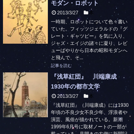
モダン・ロボット
2013/3/27
本
一時期、ロボットについて色々書い
ていた。フィッツジェラルドの『グ
レート・ギャツビー』を気に入り、
ジャズ・エイジの諸々に凝り、レビ
ューばやりから日本の昭和モダンへ
と飛んで、そ...
記事を読む
『浅草紅団』 川端康成
1930年の都市文学
2013/3/27
本
『浅草紅団』（川端康成）には1930
年頃の不良少女不良少年、浮浪者や
演芸、風俗が描かれている。新潮
1999年6月号に取材ノートの一部が
載っている。見開きの右側に新聞記