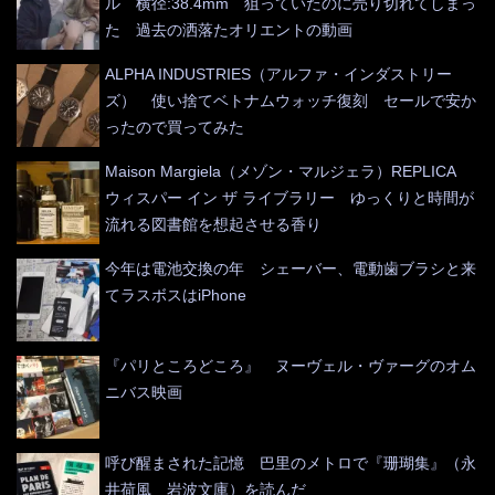
ル 横径:38.4mm 狙っていたのに売り切れてしまっ
た 過去の洒落たオリエントの動画
ALPHA INDUSTRIES（アルファ・インダストリー
ズ） 使い捨てベトナムウォッチ復刻 セールで安か
ったので買ってみた
Maison Margiela（メゾン・マルジェラ）REPLICA
ウィスパー イン ザ ライブラリー ゆっくりと時間が
流れる図書館を想起させる香り
今年は電池交換の年 シェーバー、電動歯ブラシと来
てラスボスはiPhone
『パリところどころ』 ヌーヴェル・ヴァーグのオム
ニバス映画
呼び醒まされた記憶 巴里のメトロで『珊瑚集』（永
井荷風 岩波文庫）を読んだ