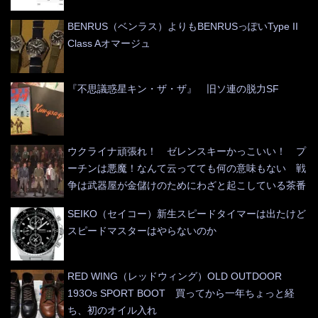
BENRUS（ベンラス）よりもBENRUSっぽいType II
Class Aオマージュ
『不思議惑星キン・ザ・ザ』 旧ソ連の脱力SF
ウクライナ頑張れ！ ゼレンスキーかっこいい！ プ
ーチンは悪魔！なんて云ってても何の意味もない 戦
争は武器屋が金儲けのためにわざと起こしている茶番
SEIKO（セイコー）新生スピードタイマーは出たけど
スピードマスターはやらないのか
RED WING（レッドウィング）OLD OUTDOOR
193Os SPORT BOOT 買ってから一年ちょっと経
ち、初のオイル入れ