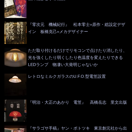
『零次元 機械紀行』 松本零士=原作・総設定デザ
イン 板橋克己=メカデザイナー
ただ取り付けるだけでリモコンで点けたり消したり、
光を強くしたり弱くしたり色温度を変えたりできる
LEDランプ 物凄い大発明じゃないか
レトロなミルクガラスのU.F.O.型電笠設置
『明治・大正のあかり 電笠』 高橋岳志 里文出版
『サラゴサ手稿』ヤン・ポトツキ 東京創元社から出