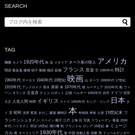
SEARCH
TAG
アメリカ
1920年代
オペラ座の怪人
髑髏
カメラ
鳥
花
イタリア
フランス
時計
音楽
間諜
吸血鬼
建物
硝子
動物
物語
鉱物
空
1980年代
映画
1960年代
1940年代
19世紀
サーカス
山
オペラ
1990年代
17世紀
1910年代
美術
1970年代
アンドロイド
香水
車
猫
ルーマニア
2010年代
船
ウィ
古道具
ドイツ
ーン
オランダ
チェコ
ロボット
記憶
ベルギー
1950年代
自作
犯罪
日本
イギリス
人造人間
大正
時間
スイス
1900年代
キング・コング
タ
本
19世紀末
昭和
フ
イ
雲
浅草
変装
きのこ
建築
腕時計
奇術師
奇術
人形
ランケンシュタイン
スペイン
帽子
江戸
上海
目
写真
スウェーデン
毒薬
2000
ミュージ
年代
ハリネズミ
明治
18世紀
飛行機
蛇
フランドル
ロシア
16世紀
傘
1930年代
カル
夜
オーストリア
海
中国
自動人形
泥棒
馬
ドッペルゲンガー