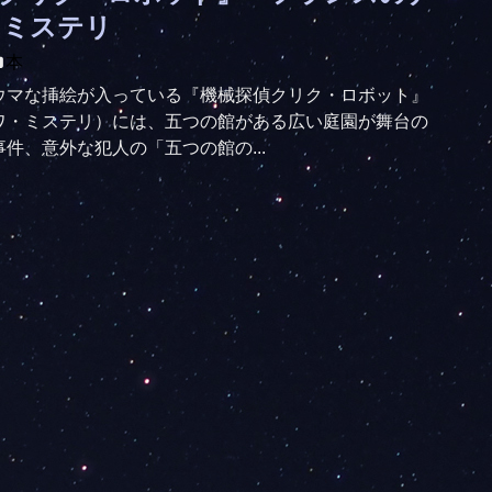
・ミステリ
本
ウマな挿絵が入っている『機械探偵クリク・ロボット』
ワ・ミステリ）には、五つの館がある広い庭園が舞台の
件、意外な犯人の「五つの館の...