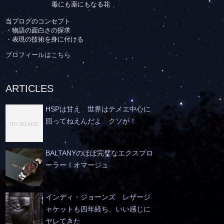
毒にも薬にもなる花
当ブログのコンセプト
・物語の面白さの探求
・表現の技術を身に付ける
プロフィールはこちら
ARTICLES
HSPは甘え 世界はテメエ中心に
回ってねえんだよ クソが！
BALTANYのほぼ完璧なエクスプロ
ーラーⅠオマージュ
インディ・ジョーンズ レザージ
ャケットも四年経ち、いい感じに
ヤレてきた