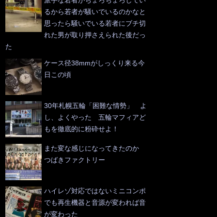
るから若者が騒いでいるのかなと
思ったら騒いでいる若者にブチ切
れた男が取り押さえられた後だっ
た
ケース径38mmがしっくり来る今
日この頃
30年札幌五輪「困難な情勢」 よ
し、よくやった 五輪マフィアど
もを徹底的に粉砕せよ！
また変な感じになってきたのか
つばきファクトリー
ハイレゾ対応ではないミニコンポ
でも再生機器と音源が変われば音
が変わった