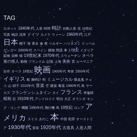
TAG
時計
1940年代
ロボット
人形
時間
自動人形
花
16世紀
ドイツ
1960年代
写真
物語
浅草
カメラ
ウィーン
江戸
日本
帽子
海
香水
傘
夜
ベルギー
ハリネズミ
ドッペル
ゲンガー
2000年代
スペイン
建物
間諜
車
17世紀
イタリア
19世紀末
1970年代
オペラ
鉱物
泥棒
猫
スウェーデン
座の怪人
美術
動物
フランドル
記憶
上海
雲
ルーマニア
映画
自作
オペラ
18世紀
1900年代
奇術
1950年代
イギリス
ミュージカル
船
腕時計
蛇
吸血鬼
チェ
音楽
コ
山
硝子
2010年代
空
建築
毒薬
1980年代
鳥
サー
フランス
フランケンシュタイン
カス
タイ
奇術師
昭和
1910年代
目
アンドロイド
明治
大正
オランダ
キン
ア
19世紀
グ・コング
髑髏
1990年代
飛行機
馬
ロシア
本
メリカ
スイス
きのこ
中国
犯罪
オーストリ
1930年代
1920年代
古道具
人造人間
ア
変装