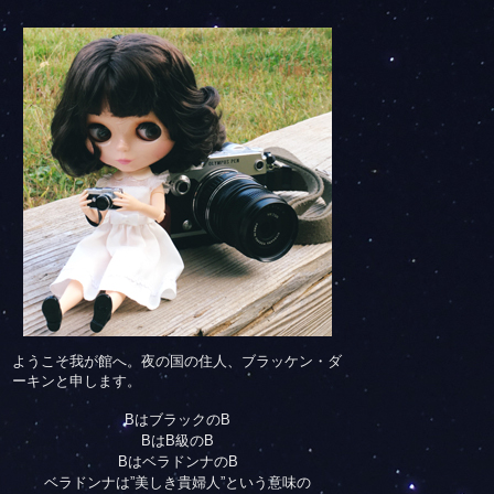
ようこそ我が館へ。夜の国の住人、ブラッケン・ダ
ーキンと申します。
BはブラックのB
BはB級のB
BはベラドンナのB
ベラドンナは”美しき貴婦人”という意味の