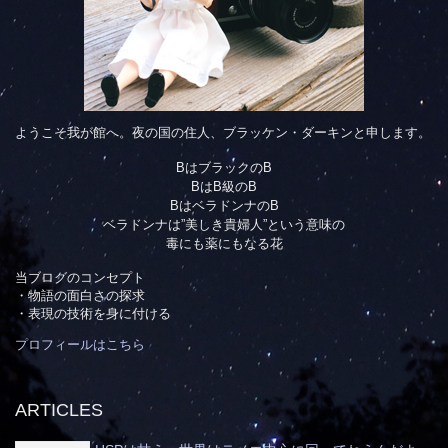
ようこそ我が館へ。夜の国の住人、ブラッケン・ダーキンと申します。
BはブラックのB
BはB級のB
BはベラドンナのB
ベラドンナは”美しき貴婦人”という意味の
毒にも薬にもなる花
当ブログのコンセプト
・物語の面白さの探求
・表現の技術を身に付ける
プロフィールはこちら
ARTICLES