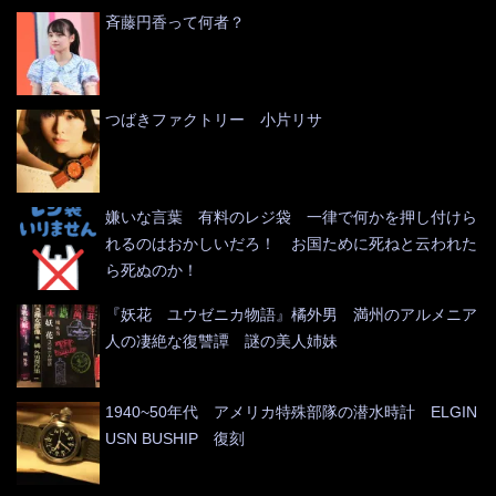
斉藤円香って何者？
つばきファクトリー 小片リサ
嫌いな言葉 有料のレジ袋 一律で何かを押し付けら
れるのはおかしいだろ！ お国ために死ねと云われた
ら死ぬのか！
『妖花 ユウゼニカ物語』橘外男 満州のアルメニア
人の凄絶な復讐譚 謎の美人姉妹
1940~50年代 アメリカ特殊部隊の潜水時計 ELGIN
USN BUSHIP 復刻