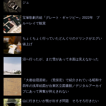
ジュ
宝塚歌劇月組『グレート・ギャツビー』2022年 ブ
ルーレイで観賞
ちょくちょく行っていたどんぐりのドリンクがエグい
値上げ
沼へ行ったが、まだ雪があって水面は見えなかった
『大都会隠居術』（荒俣宏）で紹介されている昭和十
四年の浅草絵図が台東区立図書館／デジタルアーカイ
ブにあって興奮が抑えきれない
山に行きたいが熊が出すぎ問題 そろそろ行きたい