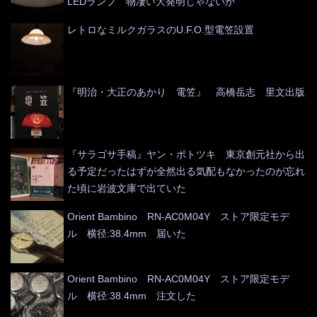
LEDランプ 物凄い大発明じゃないか
レトロなミルクガラスのU.F.O.型電笠設置
『明治・大正のあかり 電笠』 高橋岳志 里文出版
『サラゴサ手稿』ヤン・ポトツキ 東京創元社から出
る予定だったはずが全然出る気配もなかったのが忘れ
た頃に岩波文庫で出ていた
Orient Bambino RN-AC0M04Y ストア限定モデ
ル 横径:38.4mm 届いた
Orient Bambino RN-AC0M04Y ストア限定モデ
ル 横径:38.4mm 注文した