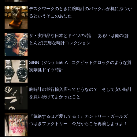
デスクワークのときに腕時計のバックルが机にぶつか
るというそこのあなた！
ザ・実用品な日本とドイツの時計 あるいは俺の(ほ
とんど)完璧な時計コレクション
SINN（ジン）556.A コクピットクロックのような質
実剛健ドイツ時計
腕時計の並行輸入店ってどうなの？ そして安い時計
を買い続けてよかったこと
『気絶するほど愛してる！』カントリー・ガールズ
つばきファクトリー 今だからこそ再演しようよ！