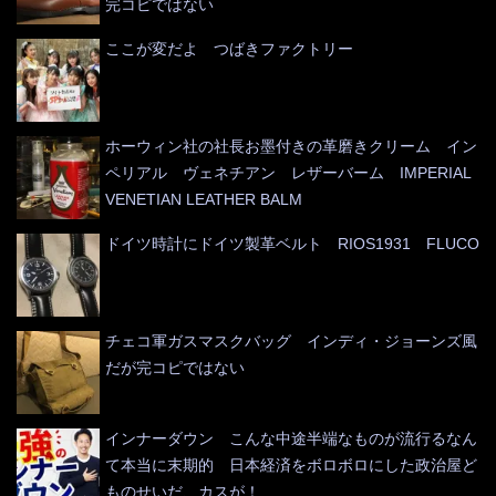
完コピではない
ここが変だよ つばきファクトリー
ホーウィン社の社長お墨付きの革磨きクリーム イン
ペリアル ヴェネチアン レザーバーム IMPERIAL
VENETIAN LEATHER BALM
ドイツ時計にドイツ製革ベルト RIOS1931 FLUCO
チェコ軍ガスマスクバッグ インディ・ジョーンズ風
だが完コピではない
インナーダウン こんな中途半端なものが流行るなん
て本当に末期的 日本経済をボロボロにした政治屋ど
ものせいだ、カスが！