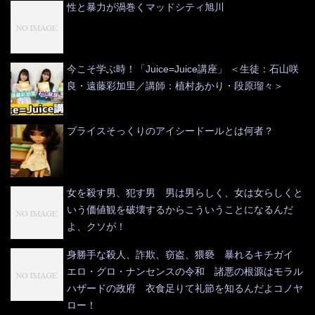
性と暴力が渦巻くマッドシティ旭川
今こそ学ぶ時！「Juice=Juice講座」 ＜生徒：石山咲
良・遠藤彩加里／講師：植村あかり・段原瑠々＞
ブライスそっくりのアイシードールとは何者？
女を殺す男、犯す男 男は男らしく、女は女らしくと
いう価値観を破壊するからこういうことになるんだ
よ、クソが！
身勝手な殺人、詐欺、窃盗、猥褻 暴れるキチガイ
エロ・グロ・ナンセンスの令和 諸悪の根源はモラル
ハザードの政府 衣食足りて礼節を知るんだよコノヤ
ロー！