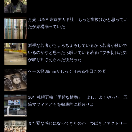
月光 LUNA 東京デカド社 もっと歯抜けかと思ってい
たが結構揃っていた
派手な若者がちょろちょろしているから若者が騒いで
いるのかなと思ったら騒いでいる若者にブチ切れた男
が取り押さえられた後だった
ケース径38mmがしっくり来る今日この頃
30年札幌五輪「困難な情勢」 よし、よくやった 五
輪マフィアどもを徹底的に粉砕せよ！
また変な感じになってきたのか つばきファクトリー