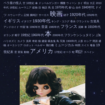
ペラ座の怪人
空
16世紀
傘
ドッペルゲンガー
髑髏
ウィーン
タイ
明治
大正
2010
1970年代
1940年代
ドイ
年代
18世紀
ルーマニア
鉱物
目
物語
馬
花
夜
山
自作
映画
1920年代
ツ
スウェーデン
記憶
腕時計
サーカス
硝子
1950年代
イギリス
1930年代
古道具
イタリア
キング・コング
香水
フランドル
フランス
音楽
1910年代
アンドロイド
中国
海
1990年代
1980年代
泥棒
車
本
19世紀
1960年代
フランケンシュタイン
オランダ
帽子
2000年代
上海
ハリネズミ
カメラ
浅草
奇術
猫
建築
吸血鬼
鳥
写真
1900年代
人形
ロシア
間諜
建
ミュージカル
19
物
オーストリア
ロボット
ベルギー
飛行機
時間
スイス
毒薬
アメリカ
時計
世紀末
雲
変装
動物
17世紀
オペラ
蛇
スペイン