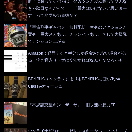
調子に乗ってるバカは一発ガツンとぶん殴ってやんな
きゃ駄目なんだって！ 「暴力はいけないと思いまー
す」って小学校の道徳か？
「宇宙刑事ギャバン」無料配信 生身のアクションと
変身、巨大メカあり、チャンバラあり、そして大爆発
でテンション上がる！
Amazonで返品すると半分しか返金されない場合があ
る 泣き寝入りせずに交渉すればなんとかなるかも
BENRUS（ベンラス）よりもBENRUSっぽいType II
Class Aオマージュ
『不思議惑星キン・ザ・ザ』 旧ソ連の脱力SF
ウクライナ頑張れ！ ゼレンスキーかっこいい！ プ