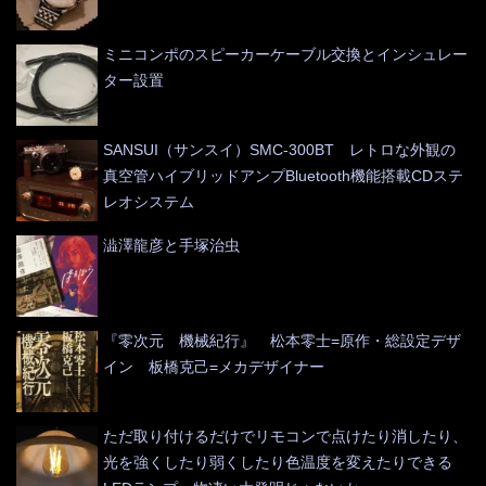
ミニコンポのスピーカーケーブル交換とインシュレー
ター設置
SANSUI（サンスイ）SMC-300BT レトロな外観の
真空管ハイブリッドアンプBluetooth機能搭載CDステ
レオシステム
澁澤龍彦と手塚治虫
『零次元 機械紀行』 松本零士=原作・総設定デザ
イン 板橋克己=メカデザイナー
ただ取り付けるだけでリモコンで点けたり消したり、
光を強くしたり弱くしたり色温度を変えたりできる