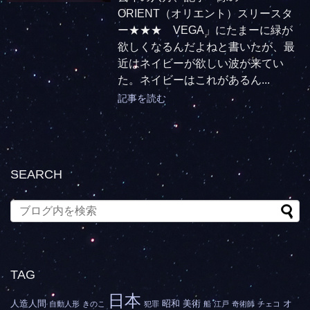
ORIENT（オリエント）スリースタ
ー★★★ VEGA」にたまーに緑が
欲しくなるんだよねと書いたが、最
近はネイビーが欲しい波が来てい
た。ネイビーはこれがあるん...
記事を読む
SEARCH
TAG
日本
人造人間
昭和
美術
オ
自動人形
きのこ
犯罪
船
江戸
奇術師
チェコ