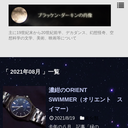
主に19世紀末から20世紀前半、デカダンス、幻想怪奇、空
想科学の文学、美術、映画等について
「 2021年08月 」一覧
濃紺のORIENT
SWIMMER（オリエント ス
イマー）
2021/8/19
未分類
去年の八月、記事「緑の