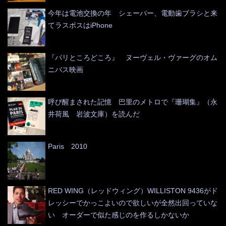
今年は電池交換の年 シェーバー、電動歯ブラシと来
てラスボスはiPhone
『パリところどころ』 ヌーヴェル・ヴァーグのオム
ニバス映画
呼び醒まされた記憶 巴里のメトロで『珊瑚集』（永
井荷風 岩波文庫）を読んだ
Paris 2010
RED WING（レッドウィング）WILLISTON 9436がド
レッシーでかっこよいので欲しいが全然出回っていな
い オーダーで似た感じのを作るしかないか