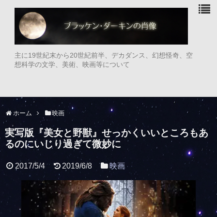
主に19世紀末から20世紀前半、デカダンス、幻想怪奇、空
想科学の文学、美術、映画等について
ホーム
映画
実写版『美女と野獣』せっかくいいところもあ
るのにいじり過ぎて微妙に
2017/5/4
2019/6/8
映画