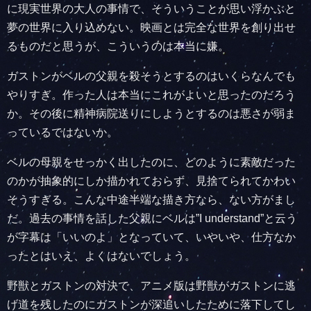
に現実世界の大人の事情で、そういうことが思い浮かぶと
夢の世界に入り込めない。映画とは完全な世界を創り出せ
るものだと思うが、こういうのは本当に嫌。
ガストンがベルの父親を殺そうとするのはいくらなんでも
やりすぎ。作った人は本当にこれがよいと思ったのだろう
か。その後に精神病院送りにしようとするのは悪さが弱ま
っているではないか。
ベルの母親をせっかく出したのに、どのように素敵だった
のかが抽象的にしか描かれておらず、見捨てられてかわい
そうすぎる。こんな中途半端な描き方なら、ない方がまし
だ。過去の事情を話した父親にベルは”I understand”と云う
が字幕は「いいのよ」となっていて、いやいや、仕方なか
ったとはいえ、よくはないでしょう。
野獣とガストンの対決で、アニメ版は野獣がガストンに逃
げ道を残したのにガストンが深追いしたために落下してし