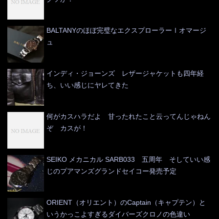
BALTANYのほぼ完璧なエクスプローラーⅠオマージ
ュ
インディ・ジョーンズ レザージャケットも四年経
ち、いい感じにヤレてきた
何がカスハラだよ 甘ったれたこと云ってんじゃねん
ぞ カスが！
SEIKO メカニカル SARB033 五周年 そしていい感
じのプアマンズグランドセイコー発売予定
ORIENT（オリエント）のCaptain（キャプテン）と
いうかっこよすぎるダイバーズクロノの色違い