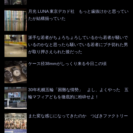
月光 LUNA 東京デカド社 もっと歯抜けかと思ってい
たが結構揃っていた
派手な若者がちょろちょろしているから若者が騒いで
いるのかなと思ったら騒いでいる若者にブチ切れた男
が取り押さえられた後だった
ケース径38mmがしっくり来る今日この頃
30年札幌五輪「困難な情勢」 よし、よくやった 五
輪マフィアどもを徹底的に粉砕せよ！
また変な感じになってきたのか つばきファクトリー