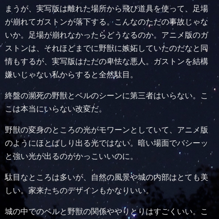
まうが、実写版は離れた場所から飛び道具を使って、足場
が崩れてガストンが落下する。こんなのただの事故じゃな
いか。足場が崩れなかったらどうなるのか。アニメ版のガ
ストンは、それほどまでに野獣に嫉妬していたのだなと同
情もするが、実写版はただの卑怯な悪人。ガストンを結構
嫌いじゃない私からすると全然駄目。
終盤の瀕死の野獣とベルのシーンに第三者はいらない。こ
こは本当にいらない改変だ。
野獣の変身のところの光がモワーンとしていて、アニメ版
のようにほとばしり出る光ではない。暗い場面でバシーッ
と強い光が出るのがかっこいいのに。
駄目なところは多いが、自然の風景や城の内部はとても美
しい。家来たちのデザインもかなりいい。
城の中でのベルと野獣の関係ややりとりはすごくいい。こ