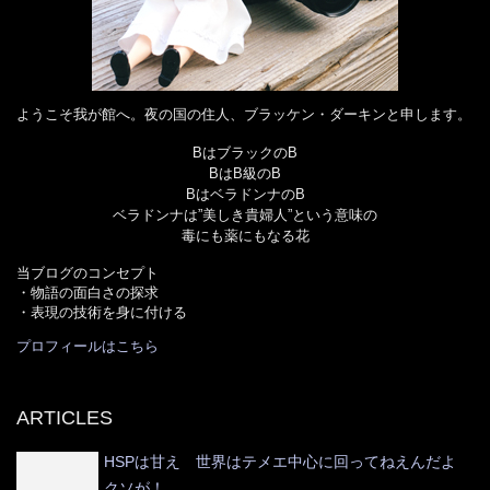
ようこそ我が館へ。夜の国の住人、ブラッケン・ダーキンと申します。
BはブラックのB
BはB級のB
BはベラドンナのB
ベラドンナは”美しき貴婦人”という意味の
毒にも薬にもなる花
当ブログのコンセプト
・物語の面白さの探求
・表現の技術を身に付ける
プロフィールはこちら
ARTICLES
HSPは甘え 世界はテメエ中心に回ってねえんだよ
クソが！