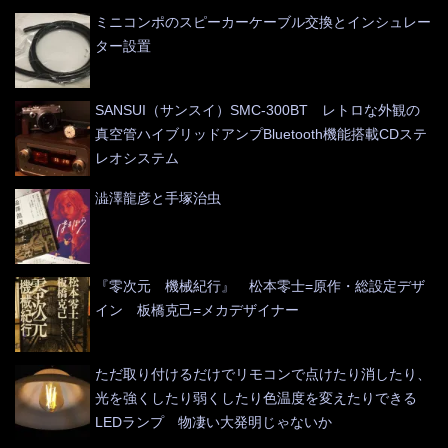
ミニコンポのスピーカーケーブル交換とインシュレー
ター設置
SANSUI（サンスイ）SMC-300BT レトロな外観の
真空管ハイブリッドアンプBluetooth機能搭載CDステ
レオシステム
澁澤龍彦と手塚治虫
『零次元 機械紀行』 松本零士=原作・総設定デザ
イン 板橋克己=メカデザイナー
ただ取り付けるだけでリモコンで点けたり消したり、
光を強くしたり弱くしたり色温度を変えたりできる
LEDランプ 物凄い大発明じゃないか