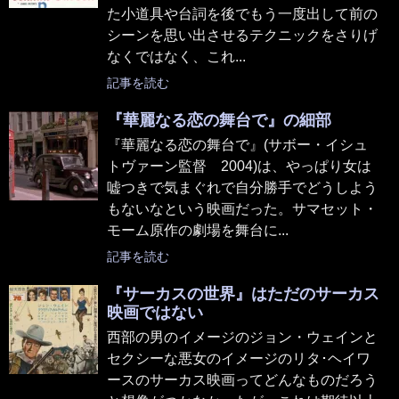
た小道具や台詞を後でもう一度出して前の
シーンを思い出させるテクニックをさりげ
なくではなく、これ...
記事を読む
『華麗なる恋の舞台で』の細部
『華麗なる恋の舞台で』(サボー・イシュ
トヴァーン監督 2004)は、やっぱり女は
嘘つきで気まぐれで自分勝手でどうしよう
もないなという映画だった。サマセット・
モーム原作の劇場を舞台に...
記事を読む
『サーカスの世界』はただのサーカス
映画ではない
西部の男のイメージのジョン・ウェインと
セクシーな悪女のイメージのリタ･ヘイワ
ースのサーカス映画ってどんなものだろう