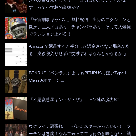
きゃ駄目なんだって！ 「暴力はいけないと思いまー
す」って小学校の道徳か？
「宇宙刑事ギャバン」無料配信 生身のアクションと
変身、巨大メカあり、チャンバラあり、そして大爆発
でテンション上がる！
Amazonで返品すると半分しか返金されない場合があ
る 泣き寝入りせずに交渉すればなんとかなるかも
BENRUS（ベンラス）よりもBENRUSっぽいType II
Class Aオマージュ
『不思議惑星キン・ザ・ザ』 旧ソ連の脱力SF
ウクライナ頑張れ！ ゼレンスキーかっこいい！ プ
ーチンは悪魔！なんて云ってても何の意味もない 戦