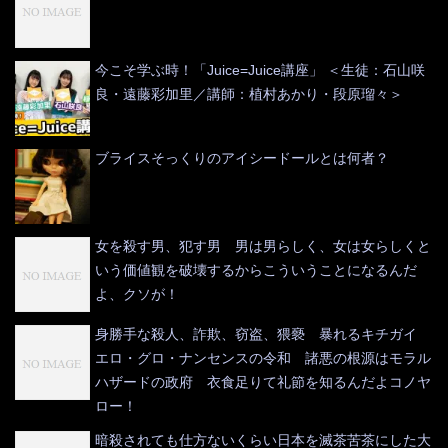
今こそ学ぶ時！「Juice=Juice講座」 ＜生徒：石山咲
良・遠藤彩加里／講師：植村あかり・段原瑠々＞
ブライスそっくりのアイシードールとは何者？
女を殺す男、犯す男 男は男らしく、女は女らしくと
いう価値観を破壊するからこういうことになるんだ
よ、クソが！
身勝手な殺人、詐欺、窃盗、猥褻 暴れるキチガイ
エロ・グロ・ナンセンスの令和 諸悪の根源はモラル
ハザードの政府 衣食足りて礼節を知るんだよコノヤ
ロー！
暗殺されても仕方ないくらい日本を滅茶苦茶にした大