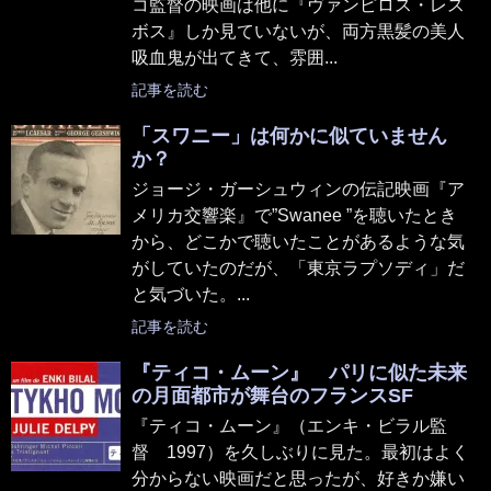
コ監督の映画は他に『ヴァンピロス・レス
ボス』しか見ていないが、両方黒髪の美人
吸血鬼が出てきて、雰囲...
記事を読む
「スワニー」は何かに似ていません
か？
ジョージ・ガーシュウィンの伝記映画『ア
メリカ交響楽』で”Swanee ”を聴いたとき
から、どこかで聴いたことがあるような気
がしていたのだが、「東京ラプソディ」だ
と気づいた。...
記事を読む
『ティコ・ムーン』 パリに似た未来
の月面都市が舞台のフランスSF
『ティコ・ムーン』（エンキ・ビラル監
督 1997）を久しぶりに見た。最初はよく
分からない映画だと思ったが、好きか嫌い