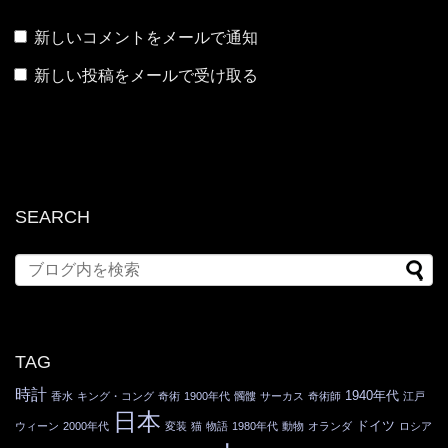
新しいコメントをメールで通知
新しい投稿をメールで受け取る
SEARCH
TAG
時計
1940年代
香水
キング・コング
奇術
1900年代
髑髏
サーカス
奇術師
江戸
日本
ドイツ
ウィーン
2000年代
変装
猫
物語
1980年代
動物
オランダ
ロシア