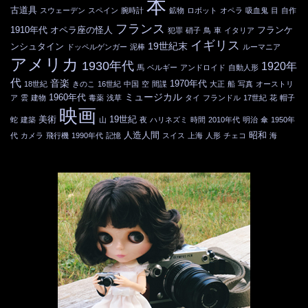
本
古道具
スウェーデン
スペイン
腕時計
鉱物
ロボット
オペラ
吸血鬼
目
自作
フランス
1910年代
オペラ座の怪人
フランケ
犯罪
硝子
鳥
車
イタリア
イギリス
19世紀末
ンシュタイン
ドッペルゲンガー
泥棒
ルーマニア
アメリカ
1930年代
1920年
馬
ベルギー
アンドロイド
自動人形
代
音楽
1970年代
18世紀
きのこ
16世紀
中国
空
間諜
大正
船
写真
オーストリ
ミュージカル
1960年代
ア
雲
建物
毒薬
浅草
タイ
フランドル
17世紀
花
帽子
映画
美術
19世紀
蛇
建築
山
夜
ハリネズミ
時間
2010年代
明治
傘
1950年
人造人間
昭和
代
カメラ
飛行機
1990年代
記憶
スイス
上海
人形
チェコ
海