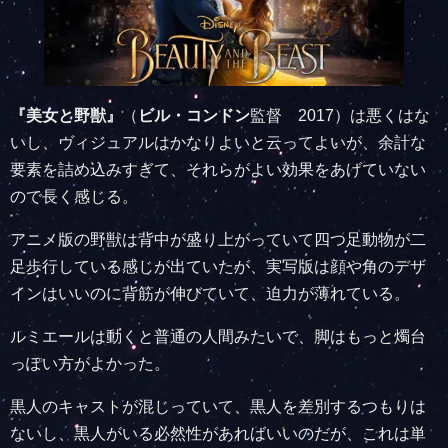
『美女と野獣』
（
ビル・コンドン
監督 2017）は悪くはな
いし、ヴィジュアルはかなりよいと云ってよいが、余計な
要素を詰め込みすぎて、それらがよい効果をあげていない
ので長く感じる。
アニメ版の野獣は背中が盛り上がっていて四つ足動物が二
足歩行している感じが出ていたが、実写版は顔や角のデザ
インはいいのに背筋が伸びていて、迫力が薄れている。
ルミエールは動くと普通の人間みたいで、脚はもっと燭台
っぽい方がよかった。
黒人のキャストが混じっていて、黒人を差別するつもりは
ないし、黒人がいる必然性があればいいのだが、これは単