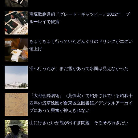
宝塚歌劇月組『グレート・ギャツビー』2022年 ブ
ルーレイで観賞
ちょくちょく行っていたどんぐりのドリンクがエグい
値上げ
沼へ行ったが、まだ雪があって水面は見えなかった
『大都会隠居術』（荒俣宏）で紹介されている昭和十
四年の浅草絵図が台東区立図書館／デジタルアーカイ
ブにあって興奮が抑えきれない
山に行きたいが熊が出すぎ問題 そろそろ行きたい