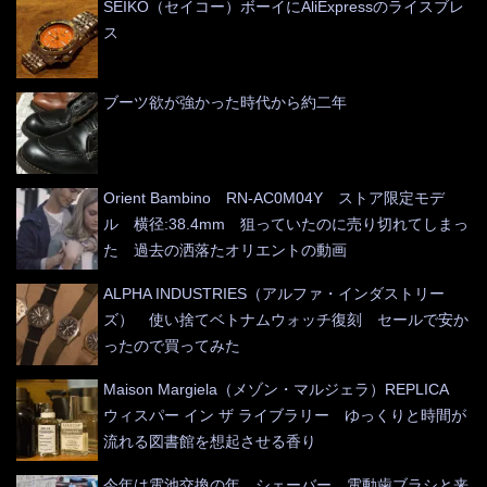
SEIKO（セイコー）ボーイにAliExpressのライスブレ
ス
ブーツ欲が強かった時代から約二年
Orient Bambino RN-AC0M04Y ストア限定モデ
ル 横径:38.4mm 狙っていたのに売り切れてしまっ
た 過去の洒落たオリエントの動画
ALPHA INDUSTRIES（アルファ・インダストリー
ズ） 使い捨てベトナムウォッチ復刻 セールで安か
ったので買ってみた
Maison Margiela（メゾン・マルジェラ）REPLICA
ウィスパー イン ザ ライブラリー ゆっくりと時間が
流れる図書館を想起させる香り
今年は電池交換の年 シェーバー、電動歯ブラシと来