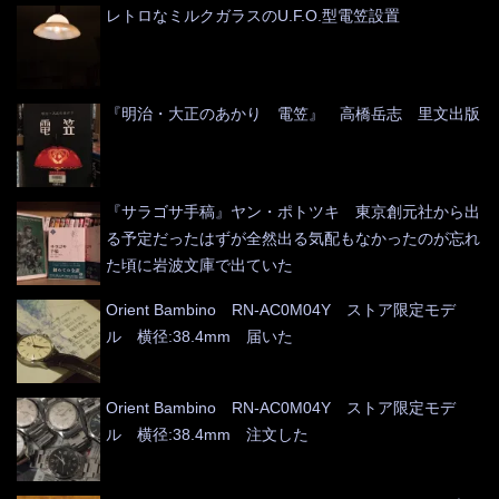
レトロなミルクガラスのU.F.O.型電笠設置
『明治・大正のあかり 電笠』 高橋岳志 里文出版
『サラゴサ手稿』ヤン・ポトツキ 東京創元社から出
る予定だったはずが全然出る気配もなかったのが忘れ
た頃に岩波文庫で出ていた
Orient Bambino RN-AC0M04Y ストア限定モデ
ル 横径:38.4mm 届いた
Orient Bambino RN-AC0M04Y ストア限定モデ
ル 横径:38.4mm 注文した