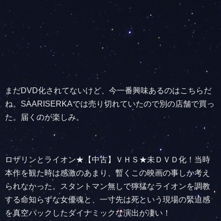
まだDVD化されてないけど、今一番興味あるのはこちらだ
ね。SAARISERKAでは売り切れていたので別の店舗で買っ
た。届くのが楽しみ。
ロザリンとライオン★【中古】ＶＨＳ★未ＤＶＤ化！当時
本作を観た時は感激のあまり、暫くこの映画の事しか考え
られなかった。スタントマン無しで獰猛なライオンを調教
する命知らずな女優魂と、一寸先は死という現場の緊迫感
を真空パックしたダイナミックな演出が凄い！