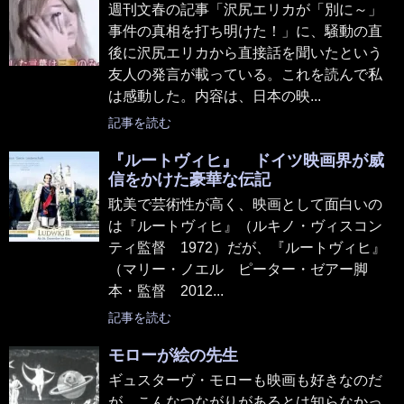
週刊文春の記事「沢尻エリカが「別に～」
事件の真相を打ち明けた！」に、騒動の直
後に沢尻エリカから直接話を聞いたという
友人の発言が載っている。これを読んで私
は感動した。内容は、日本の映...
記事を読む
『ルートヴィヒ』 ドイツ映画界が威
信をかけた豪華な伝記
耽美で芸術性が高く、映画として面白いの
は『ルートヴィヒ』（ルキノ・ヴィスコン
ティ監督 1972）だが、『ルートヴィヒ』
（マリー・ノエル ピーター・ゼアー脚
本・監督 2012...
記事を読む
モローが絵の先生
ギュスターヴ・モローも映画も好きなのだ
が、こんなつながりがあるとは知らなかっ