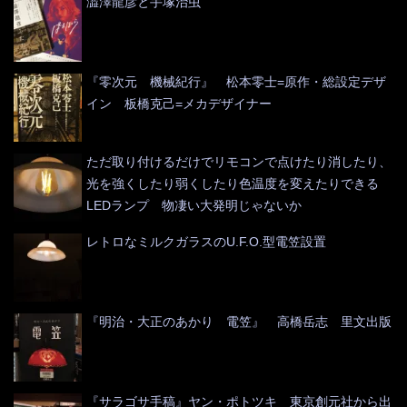
澁澤龍彦と手塚治虫
『零次元 機械紀行』 松本零士=原作・総設定デザ
イン 板橋克己=メカデザイナー
ただ取り付けるだけでリモコンで点けたり消したり、
光を強くしたり弱くしたり色温度を変えたりできる
LEDランプ 物凄い大発明じゃないか
レトロなミルクガラスのU.F.O.型電笠設置
『明治・大正のあかり 電笠』 高橋岳志 里文出版
『サラゴサ手稿』ヤン・ポトツキ 東京創元社から出