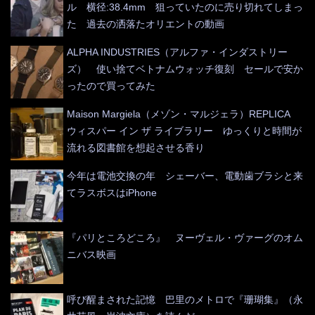
ル 横径:38.4mm 狙っていたのに売り切れてしまっ
た 過去の洒落たオリエントの動画
ALPHA INDUSTRIES（アルファ・インダストリー
ズ） 使い捨てベトナムウォッチ復刻 セールで安か
ったので買ってみた
Maison Margiela（メゾン・マルジェラ）REPLICA
ウィスパー イン ザ ライブラリー ゆっくりと時間が
流れる図書館を想起させる香り
今年は電池交換の年 シェーバー、電動歯ブラシと来
てラスボスはiPhone
『パリところどころ』 ヌーヴェル・ヴァーグのオム
ニバス映画
呼び醒まされた記憶 巴里のメトロで『珊瑚集』（永