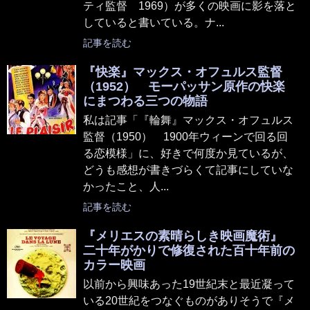
ティ監督 1969）が多くの映画に影を落と
していると書いている。ナ...
記事を読む
『快楽』マックス・オフュルス監督
（1952） モーパッサン原作の快楽
にまつわる三つの物語
私は記事「『輪舞』マックス・オフュルス
監督（1950） 1900年ウィーンで回る回
る恋模様」に、好きで何度か見ているが、
どうも感想が書きづらくて記事にしていな
かったこと、人...
記事を読む
『メリエスの素晴らしき映画魔術』
二十年がかりで修復された百十年前の
カラー映画
以前から興味あった19世紀末と最近凝って
いる20世紀をつなぐものがありそうで『メ