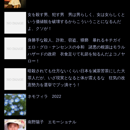
女を殺す男、犯す男 男は男らしく、女は女らしくと
いう価値観を破壊するからこういうことになるんだ
よ、クソが！
身勝手な殺人、詐欺、窃盗、猥褻 暴れるキチガイ
エロ・グロ・ナンセンスの令和 諸悪の根源はモラル
ハザードの政府 衣食足りて礼節を知るんだよコノヤ
ロー！
暗殺されても仕方ないくらい日本を滅茶苦茶にした大
罪人だが、いざ現実となると体が震えるな 狂気の改
憲勢力を選挙でブッ潰そう！
ネモフィラ 2022
南野陽子 エモーショナル