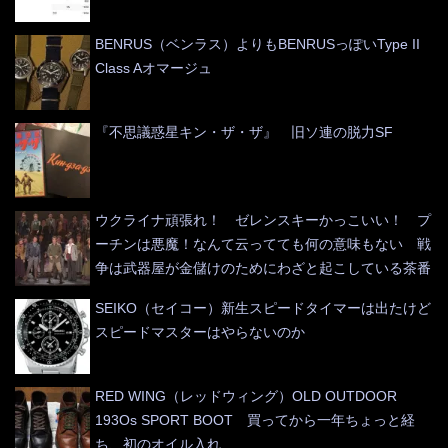
BENRUS（ベンラス）よりもBENRUSっぽいType II
Class Aオマージュ
『不思議惑星キン・ザ・ザ』 旧ソ連の脱力SF
ウクライナ頑張れ！ ゼレンスキーかっこいい！ プ
ーチンは悪魔！なんて云ってても何の意味もない 戦
争は武器屋が金儲けのためにわざと起こしている茶番
SEIKO（セイコー）新生スピードタイマーは出たけど
スピードマスターはやらないのか
RED WING（レッドウィング）OLD OUTDOOR
193Os SPORT BOOT 買ってから一年ちょっと経
ち、初のオイル入れ