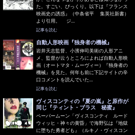
た。すごい、びっくり。以下は『フランス
映画史の誘惑』（中条省平 集英社新書）
より引用。 ジ...
記事を読む
自動人形映画『独身者の機械』
岩井天志監督、小濱伸司美術の人形アニ
メ、監督が云うところによれば自動人形映
画（オートマタ・ムーヴィー）『独身者の
機械』を見た。何年も前に下記サイトの辛
口コメントを読んでいた...
記事を読む
ヴィスコンティの『夏の嵐』と原作が
同じ『ティント・ブラス 秘蜜』
ペーパームーン「ヴィスコンティ ルード
ウィッヒ・神々の黄昏」で海野弘は『地獄
に堕ちた勇者ども』（ルキノ・ヴィスコン