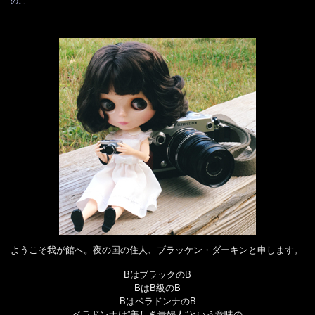
のこ
ようこそ我が館へ。夜の国の住人、ブラッケン・ダーキンと申します。
BはブラックのB
BはB級のB
BはベラドンナのB
ベラドンナは”美しき貴婦人”という意味の