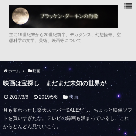
主に19世紀末から20世紀前半、デカダンス、幻想怪奇、空
想科学の文学、美術、映画等について
ホーム
映画
映画は宝探し まだまだ未知の世界が
2017/3/6
2019/5/8
映画
月も変わったし楽天スーパーSALEだし、ちょっと映像ソフ
トを買いすぎたな。テレビの録画も溜まっているし、これ
からどんどん見ていこう。