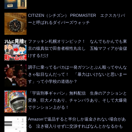
CITIZEN（シチズン） PROMASTER エクスカリバ
ーと呼ばれるダイバーズウォッチ
ファッキン札幌オリンピック！ なんでもかんでも東
京の猿真似で田舎者根性丸出し 五輪マフィアが金儲
けするだけ
調子に乗ってるバカは一発ガツンとぶん殴ってやんな
きゃ駄目なんだって！ 「暴力はいけないと思いまー
す」って小学校の道徳か？
「宇宙刑事ギャバン」無料配信 生身のアクションと
変身、巨大メカあり、チャンバラあり、そして大爆発
でテンション上がる！
Amazonで返品すると半分しか返金されない場合があ
る 泣き寝入りせずに交渉すればなんとかなるかも