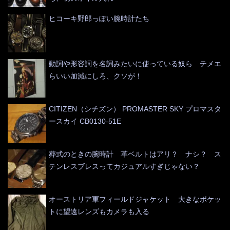
ヒコーキ野郎っぽい腕時計たち
動詞や形容詞を名詞みたいに使っている奴ら テメエ
らいい加減にしろ、クソが！
CITIZEN（シチズン） PROMASTER SKY プロマスタ
ースカイ CB0130-51E
葬式のときの腕時計 革ベルトはアリ？ ナシ？ ス
テンレスブレスってカジュアルすぎじゃない？
オーストリア軍フィールドジャケット 大きなポケッ
トに望遠レンズもカメラも入る