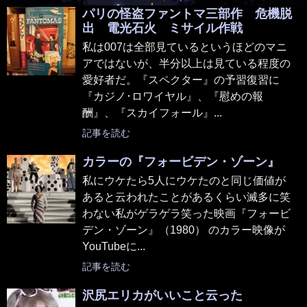
パリの怪盗ファントマ三部作 危機脱
出 電光石火 ミサイル作戦
私は007は全部見ているというほどのマニ
アではないが、半分以上は見ている程度の
愛好者だ。『スペクター』の予習復習に
『カジノ･ロワイヤル』、『慰めの報
酬』、『スカイフォール』...
記事を読む
カラーの『フォービデン・ゾーン』
私にウケたら5人にウケたのと同じ価値が
あると云われたことがあるくらい滅多に笑
わない私がゲラゲラ笑った映画『フォービ
デン・ゾーン』（1980） のカラー映像が
YouTubeに...
記事を読む
沢尻エリカがいいこと云った