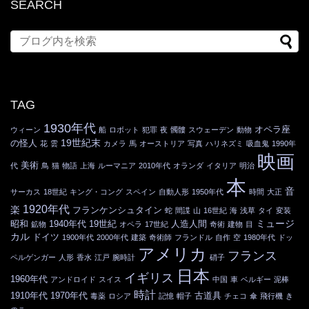
SEARCH
TAG
1930年代
オペラ座
ウィーン
船
ロボット
犯罪
夜
髑髏
スウェーデン
動物
19世紀末
の怪人
花
雲
カメラ
馬
オーストリア
写真
ハリネズミ
吸血鬼
1990年
映画
美術
代
鳥
猫
物語
上海
ルーマニア
2010年代
オランダ
イタリア
明治
本
音
サーカス
18世紀
キング・コング
スペイン
自動人形
1950年代
時間
大正
1920年代
楽
フランケンシュタイン
蛇
間諜
山
16世紀
海
浅草
タイ
変装
ミュージ
昭和
1940年代
19世紀
人造人間
鉱物
オペラ
17世紀
奇術
建物
目
カル
ドイツ
1900年代
2000年代
建築
奇術師
フランドル
自作
空
1980年代
ドッ
アメリカ
フランス
ペルゲンガー
人形
香水
江戸
腕時計
硝子
日本
イギリス
1960年代
アンドロイド
スイス
中国
車
ベルギー
泥棒
時計
1910年代
1970年代
古道具
毒薬
ロシア
記憶
帽子
チェコ
傘
飛行機
き