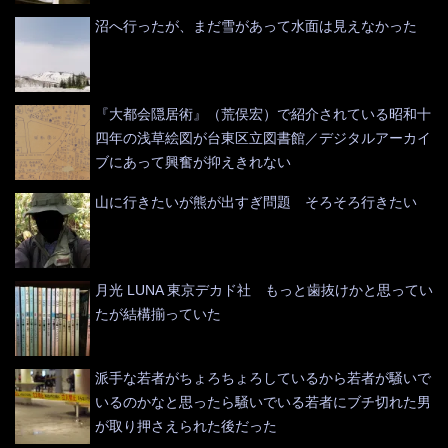
沼へ行ったが、まだ雪があって水面は見えなかった
『大都会隠居術』（荒俣宏）で紹介されている昭和十
四年の浅草絵図が台東区立図書館／デジタルアーカイ
ブにあって興奮が抑えきれない
山に行きたいが熊が出すぎ問題 そろそろ行きたい
月光 LUNA 東京デカド社 もっと歯抜けかと思ってい
たが結構揃っていた
派手な若者がちょろちょろしているから若者が騒いで
いるのかなと思ったら騒いでいる若者にブチ切れた男
が取り押さえられた後だった