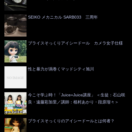
SEIKO メカニカル SARB033 三周年
ブライスそっくりアイシードール カメラ女子仕様
性と暴力が渦巻くマッドシティ旭川
今こそ学ぶ時！「Juice=Juice講座」 ＜生徒：石山咲
良・遠藤彩加里／講師：植村あかり・段原瑠々＞
ブライスそっくりのアイシードールとは何者？