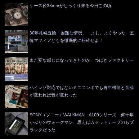
ケース径38mmがしっくり来る今日この頃
30年札幌五輪「困難な情勢」 よし、よくやった 五
輪マフィアどもを徹底的に粉砕せよ！
また変な感じになってきたのか つばきファクトリー
ハイレゾ対応ではないミニコンポでも再生機器と音源
が変われば音が変わった
SONY（ソニー）WALKMAN A100シリーズ 何十年
かぶりのウォークマン 思えばカセットテープのもブ
ラックだった