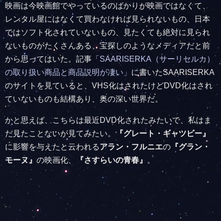
映画は今映画館でやっているのばかりが映画ではなくて、
レンタル屋にはなくて買わなければ見られないもの、日本
ではソフト化されていないもの、見たくても絶対に見られ
ないものがたくさんある、宝探しのようなメディアだと前
から思ってはいた。記事
「SAARISERKA（サーリセルカ）
の取り扱い商品と商品説明が凄い」
に書いたSAARISERKA
のサイトを見ていると、VHS化はされたけどDVD化はされ
ていないものも結構あり、奥の深い世界だ。
かと思えば、こちらは最近DVD化されたみたいで、私はま
だ見たことないが見てみたい。
『グレート・ギャツビー』
に影響を与えたと云われる
アラン・フルニエ
の
『グラン・
モーヌ』
の映画化、
『さすらいの青春』
。