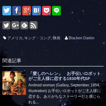
0
0
0
アメリカ
,
キング・コング
,
映画
Blacken Darkin
関連記事
「愛しのヘレン」 お手伝いロボット
がご主人様に恋する1930年代SF
Android woman (Galaxy, September, 1954,
illustration) お手伝いロボットがご主人様に
恋する。ありがちなストーリーだと感じら
れる...