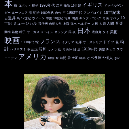
本
イギリス
1970年代
猫
ロボット
硝子
江戸
物語
16世紀
ドッペルゲン
19世紀末
1960年代
ガー
ルーマニア
海
明治
1980年代
自作
空
アンドロイド
古道具
19
鳥
17世紀
ウィーン
中国
18世紀
写真
間諜
キング・コング
奇術
オペラ
ミュージカル
音楽
世紀
人造人間
飛行機
自動人形
上海
香水
ベルギー
人形
日本
美術
動物
鉱物
帽子
サーカス
スペイン
オランダ
馬
夜
吸血鬼
タイ
映画
フランス
時
ドイツ
1900年代
蛇
イタリア
犯罪
オーストリア
花
計
昭和
1910年代
ハリネズミ
車
記憶
カメラ
山
奇術師
目
船
髑髏
チェコ
スウ
アメリカ
オペラ座の怪人
ェーデン
建物
傘
時間
雲
大正
建築
きのこ