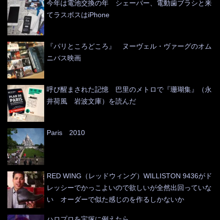
今年は電池交換の年 シェーバー、電動歯ブラシと来
てラスボスはiPhone
『パリところどころ』 ヌーヴェル・ヴァーグのオム
ニバス映画
呼び醒まされた記憶 巴里のメトロで『珊瑚集』（永
井荷風 岩波文庫）を読んだ
Paris 2010
RED WING（レッドウィング）WILLISTON 9436がド
レッシーでかっこよいので欲しいが全然出回っていな
い オーダーで似た感じのを作るしかないか
ハロプロを宝塚に例えたら