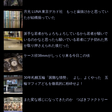
月光 LUNA 東京デカド社 もっと歯抜けかと思ってい
たが結構揃っていた
派手な若者がちょろちょろしているから若者が騒いで
いるのかなと思ったら騒いでいる若者にブチ切れた男
が取り押さえられた後だった
ケース径38mmがしっくり来る今日この頃
30年札幌五輪「困難な情勢」 よし、よくやった 五
輪マフィアどもを徹底的に粉砕せよ！
また変な感じになってきたのか つばきファクトリー