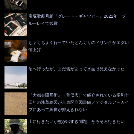
宝塚歌劇月組『グレート・ギャツビー』2022年 ブ
ルーレイで観賞
ちょくちょく行っていたどんぐりのドリンクがエグい
値上げ
沼へ行ったが、まだ雪があって水面は見えなかった
『大都会隠居術』（荒俣宏）で紹介されている昭和十
四年の浅草絵図が台東区立図書館／デジタルアーカイ
ブにあって興奮が抑えきれない
山に行きたいが熊が出すぎ問題 そろそろ行きたい