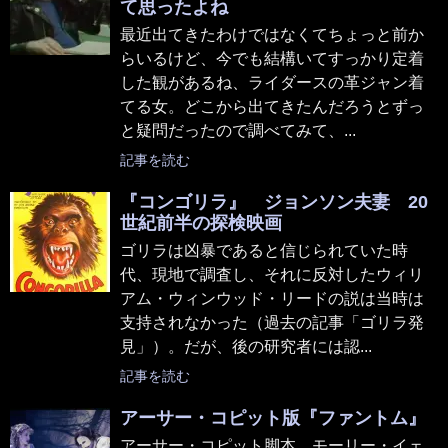
て思ったよね
最近出てきたわけではなくてちょっと前か
らいるけど、今でも結構いてすっかり定着
した観があるね、ライダースの革ジャン着
てる女。どこから出てきたんだろうとずっ
と疑問だったので調べてみて、...
記事を読む
『コンゴリラ』 ジョンソン夫妻 20
世紀前半の探検映画
ゴリラは凶暴であると信じられていた時
代、現地で調査し、それに反対したウィリ
アム・ウィンウッド・リードの説は当時は
支持されなかった（過去の記事「ゴリラ発
見」）。だが、後の研究者には認...
記事を読む
アーサー・コピット版『ファントム』
アーサー・コピット脚本、モーリー・イェ