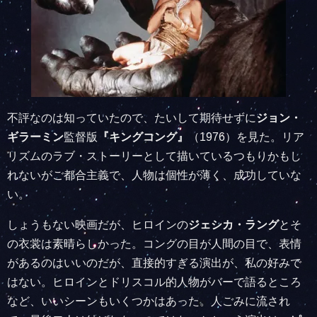
不評なのは知っていたので、たいして期待せずに
ジョン・
ギラーミン
監督版
『キングコング』
（1976）を見た。リア
リズムのラブ・ストーリーとして描いているつもりかもし
れないがご都合主義で、人物は個性が薄く、成功していな
い。
しょうもない映画だが、ヒロインの
ジェシカ・ラング
とそ
の衣裳は素晴らしかった。コングの目が人間の目で、表情
があるのはいいのだが、直接的すぎる演出が、私の好みで
はない。ヒロインとドリスコル的人物がバーで語るところ
など、いいシーンもいくつかはあった。人ごみに流され