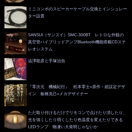
ミニコンポのスピーカーケーブル交換とインシュレー
ター設置
SANSUI（サンスイ）SMC-300BT レトロな外観の
真空管ハイブリッドアンプBluetooth機能搭載CDステ
レオシステム
澁澤龍彦と手塚治虫
『零次元 機械紀行』 松本零士=原作・総設定デザ
イン 板橋克己=メカデザイナー
ただ取り付けるだけでリモコンで点けたり消したり、
光を強くしたり弱くしたり色温度を変えたりできる
LEDランプ 物凄い大発明じゃないか