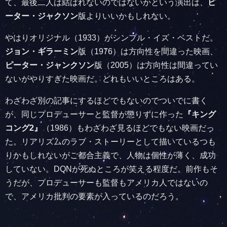
て、最後二人は結ばれないのではないかという演出は、
ピ
ーター・ジャクソン
版よりいいかもしれない。
やはりオリジナル（1933）がシンプル・イズ・ベストだ。
ジョン・ギラーミン
版（1976）は方向性を間違った映画、
ピーター・ジャンクソン
版（2005）は方向性は間違ってい
ないがやりすぎた映画だ。どれもいいところはある。
わざわざ別の記事にするほどでもないのでついでに書く
が、同じプロデューサーと監督が懲りずに作った
『キング
コング2』
（1986）もわざわざ見るほどでもない映画だっ
た。リアリズムのラブ・ストーリーとして描いているつも
りかもしれないがご都合主義で、人物は個性が薄く、成功
していない。DQNが死ぬところが笑える程度だ。前作もそ
うだが、プロデューサーも監督もアメリカ人ではないの
で、アメリカ批判の要素が入っているのだろう。