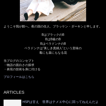
ようこそ我が館へ。夜の国の住人、ブラッケン・ダーキンと申します。
BはブラックのB
BはB級のB
BはベラドンナのB
ベラドンナは”美しき貴婦人”という意味の
毒にも薬にもなる花
当ブログのコンセプト
・物語の面白さの探求
・表現の技術を身に付ける
プロフィールはこちら
ARTICLES
HSPは甘え 世界はテメエ中心に回ってねえんだよ