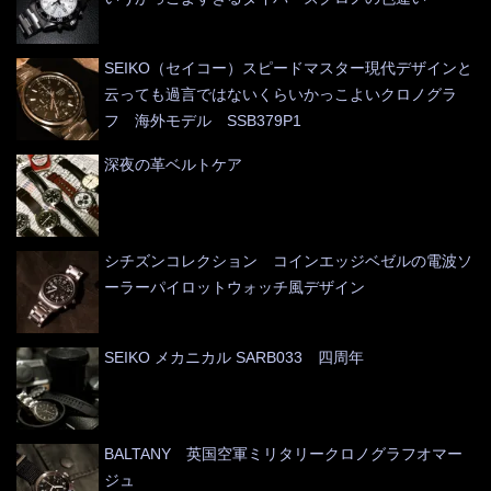
SEIKO（セイコー）スピードマスター現代デザインと
云っても過言ではないくらいかっこよいクロノグラ
フ 海外モデル SSB379P1
深夜の革ベルトケア
シチズンコレクション コインエッジベゼルの電波ソ
ーラーパイロットウォッチ風デザイン
SEIKO メカニカル SARB033 四周年
BALTANY 英国空軍ミリタリークロノグラフオマー
ジュ