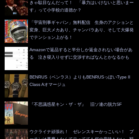
きゃ駄目なんだって！ 「暴力はいけないと思いまー
す」って小学校の道徳か？
「宇宙刑事ギャバン」無料配信 生身のアクションと
変身、巨大メカあり、チャンバラあり、そして大爆発
でテンション上がる！
Amazonで返品すると半分しか返金されない場合があ
る 泣き寝入りせずに交渉すればなんとかなるかも
BENRUS（ベンラス）よりもBENRUSっぽいType II
Class Aオマージュ
『不思議惑星キン・ザ・ザ』 旧ソ連の脱力SF
ウクライナ頑張れ！ ゼレンスキーかっこいい！ プ
ーチンは悪魔！なんて云ってても何の意味もない 戦