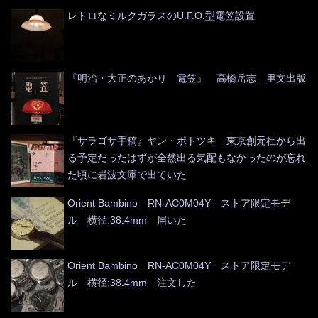
レトロなミルクガラスのU.F.O.型電笠設置
『明治・大正のあかり 電笠』 高橋岳志 里文出版
『サラゴサ手稿』ヤン・ポトツキ 東京創元社から出
る予定だったはずが全然出る気配もなかったのが忘れ
た頃に岩波文庫で出ていた
Orient Bambino RN-AC0M04Y ストア限定モデ
ル 横径:38.4mm 届いた
Orient Bambino RN-AC0M04Y ストア限定モデ
ル 横径:38.4mm 注文した