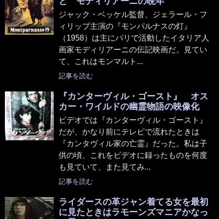
と モディリアーニの晩年
ジャック・ベッケル監督、ジェラール・フ
ィリップ主演の『モンパルナスの灯』
（1958）は主にパリで活動したイタリア人
画家モディリアーニの伝記映画だ。見てい
て、これはモンマルト...
記事を読む
『カンターヴィル・ゴースト』 オス
カー・ワイルドの幽霊物語の映像化
ビデオでは『カンターヴィル・ゴースト』
だが、かなり前にテレビで流れたときは
『カンタヴィル家の亡霊』だった。私は子
供の頃、これをビデオに録ったものを何度
も見ていて、また見てみ...
記事を読む
ライダースの革ジャン着てる女を最初
に見たときはラモーンズマニアかなっ