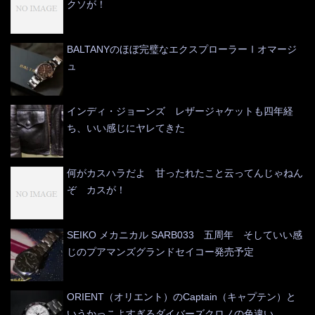
クソが！
BALTANYのほぼ完璧なエクスプローラーⅠオマージ
ュ
インディ・ジョーンズ レザージャケットも四年経
ち、いい感じにヤレてきた
何がカスハラだよ 甘ったれたこと云ってんじゃねん
ぞ カスが！
SEIKO メカニカル SARB033 五周年 そしていい感
じのプアマンズグランドセイコー発売予定
ORIENT（オリエント）のCaptain（キャプテン）と
いうかっこよすぎるダイバーズクロノの色違い