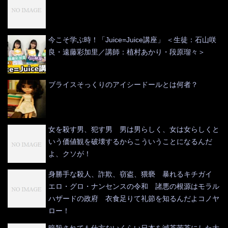
今こそ学ぶ時！「Juice=Juice講座」 ＜生徒：石山咲
良・遠藤彩加里／講師：植村あかり・段原瑠々＞
ブライスそっくりのアイシードールとは何者？
女を殺す男、犯す男 男は男らしく、女は女らしくと
いう価値観を破壊するからこういうことになるんだ
よ、クソが！
身勝手な殺人、詐欺、窃盗、猥褻 暴れるキチガイ
エロ・グロ・ナンセンスの令和 諸悪の根源はモラル
ハザードの政府 衣食足りて礼節を知るんだよコノヤ
ロー！
暗殺されても仕方ないくらい日本を滅茶苦茶にした大