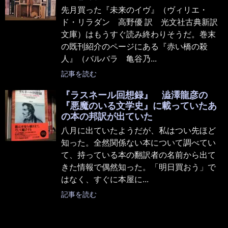
先月買った『未来のイヴ』（ヴィリエ・
ド・リラダン 高野優 訳 光文社古典新訳
文庫）はもうすぐ読み終わりそうだ。巻末
の既刊紹介のページにある『赤い橋の殺
人』（バルバラ 亀谷乃...
記事を読む
『ラスネール回想録』 澁澤龍彦の
『悪魔のいる文学史』に載っていたあ
の本の邦訳が出ていた
八月に出ていたようだが、私はつい先ほど
知った。全然関係ない本について調べてい
て、持っている本の翻訳者の名前から出て
きた情報で偶然知った。「明日買おう」で
はなく、すぐに本屋に...
記事を読む