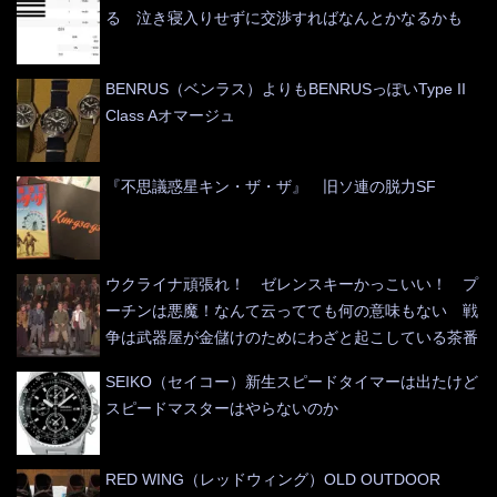
る 泣き寝入りせずに交渉すればなんとかなるかも
BENRUS（ベンラス）よりもBENRUSっぽいType II
Class Aオマージュ
『不思議惑星キン・ザ・ザ』 旧ソ連の脱力SF
ウクライナ頑張れ！ ゼレンスキーかっこいい！ プ
ーチンは悪魔！なんて云ってても何の意味もない 戦
争は武器屋が金儲けのためにわざと起こしている茶番
SEIKO（セイコー）新生スピードタイマーは出たけど
スピードマスターはやらないのか
RED WING（レッドウィング）OLD OUTDOOR