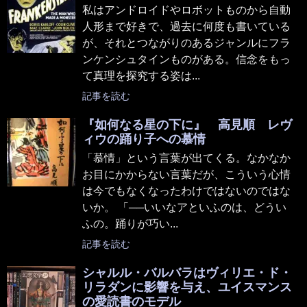
私はアンドロイドやロボットものから自動
人形まで好きで、過去に何度も書いている
が、それとつながりのあるジャンルにフラ
ンケンシュタインものがある。信念をもっ
て真理を探究する姿は...
記事を読む
『如何なる星の下に』 高見順 レヴ
ィウの踊り子への慕情
「慕情」という言葉が出てくる。なかなか
お目にかからない言葉だが、こういう心情
は今でもなくなったわけではないのではな
いか。 「──いいなアといふのは、どうい
ふの。踊りが巧い...
記事を読む
シャルル・バルバラはヴィリエ・ド・
リラダンに影響を与え、ユイスマンス
の愛読書のモデル