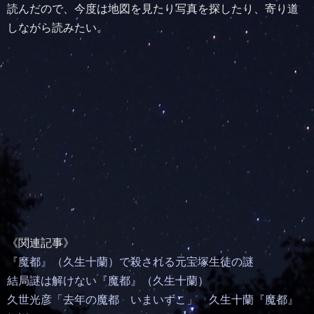
読んだので、今度は地図を見たり写真を探したり、寄り道
しながら読みたい。
《関連記事》
『魔都』（久生十蘭）で殺される元宝塚生徒の謎
結局謎は解けない『魔都』（久生十蘭）
久世光彦「去年の魔都 いまいずこ」 久生十蘭『魔都』