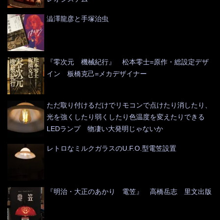
澁澤龍彦と手塚治虫
『零次元 機械紀行』 松本零士=原作・総設定デザ
イン 板橋克己=メカデザイナー
ただ取り付けるだけでリモコンで点けたり消したり、
光を強くしたり弱くしたり色温度を変えたりできる
LEDランプ 物凄い大発明じゃないか
レトロなミルクガラスのU.F.O.型電笠設置
『明治・大正のあかり 電笠』 高橋岳志 里文出版