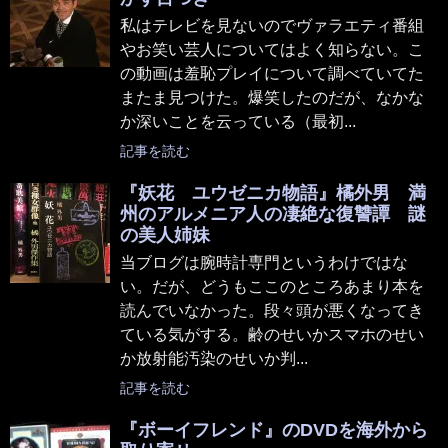
私はテレビを見ないのでヴァラエティ番組
やお笑い芸人についてはよく知らない。こ
の動画は羞恥プレイについて調べていてた
またま見つけた。爆笑したのだが、なかな
か深いことを云っている（最初...
記事を読む
『妖花 ユウゼニカ物語』橘外男 満
州のアルメニア人の凄絶な復讐譚 謎
の美人姉妹
当ブログは腕時計専門というわけではな
い。だが、どうもここのところあまり本を
読んでいなかった。段々頭が悪くなってき
ている気がする。齢のせいかスマホのせい
か放射能汚染のせいか判...
記事を読む
『ボーイフレンド』のDVDを海外から