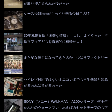
が取り押さえられた後だった
ケース径38mmがしっくり来る今日この頃
30年札幌五輪「困難な情勢」 よし、よくやった 五
輪マフィアどもを徹底的に粉砕せよ！
また変な感じになってきたのか つばきファクトリー
ハイレゾ対応ではないミニコンポでも再生機器と音源
が変われば音が変わった
SONY（ソニー）WALKMAN A100シリーズ 何十年
かぶりのウォークマン 思えばカセットテープのもブ