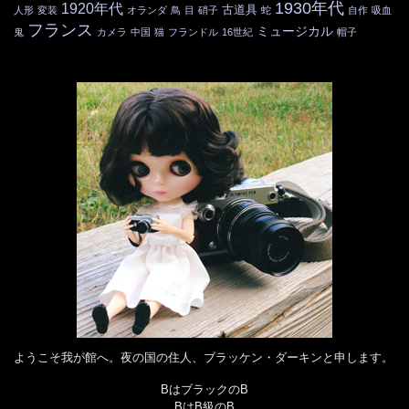
1930年代
1920年代
古道具
人形
変装
オランダ
鳥
目
硝子
蛇
自作
吸血
フランス
ミュージカル
鬼
カメラ
中国
猫
フランドル
16世紀
帽子
ようこそ我が館へ。夜の国の住人、ブラッケン・ダーキンと申します。
BはブラックのB
BはB級のB