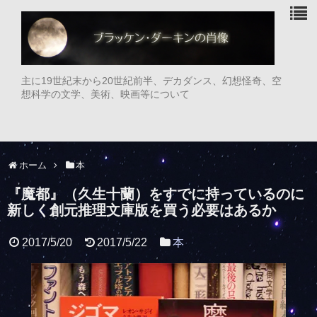
主に19世紀末から20世紀前半、デカダンス、幻想怪奇、空
想科学の文学、美術、映画等について
ホーム
本
『魔都』（久生十蘭）をすでに持っているのに
新しく創元推理文庫版を買う必要はあるか
2017/5/20
2017/5/22
本