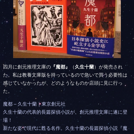
四月に創元推理文庫の
『魔都』
（
久生十蘭
）が発売され
た。私は教養文庫版を持っているので急いで買う必要性は
感じていなかったが、どのようなものか店頭に見に行っ
た。
魔都 – 久生十蘭｜東京創元社
久生十蘭の代表的長篇探偵小説が、創元推理文庫に遂に登
場！
新たな姿で現代に甦る名作。久生十蘭の長篇探偵小説『魔