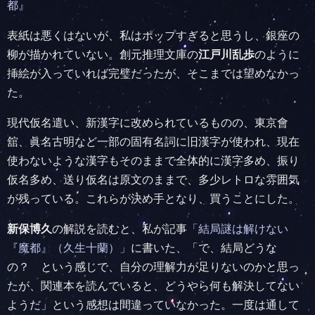
都』
表紙は悪くはないが、私はポップすぎると思うし、銀座の
柳が描かれていない。創元推理文庫の
江戸川乱歩
のように
挿絵が入っていれば完璧だったが、そこまでは望めなかっ
た。
現代仮名遣い、新漢字に改められているものの、東京會
舘、眞名古明など一部の固有名詞に旧漢字が使われ、現在
使わないような漢字もそのままで全体的に漢字多め、振り
仮名多め、送り仮名は原文のままで、多少レトロな雰囲気
が残っている。これらが決め手となり、買うことにした。
新保博久
の解説を読むと、私が記事
「結局謎は解けない
『魔都』（久生十蘭）」
に書いた、「で、結局どうな
の？ という感じで、自分の理解力が足りないのかと思っ
たが、関連本を読んでいると、どうやら何も解決してない
ようだ」という感想は間違っていなかった。一度は通して