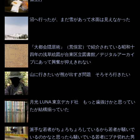
沼へ行ったが、まだ雪があって水面は見えなかった
『大都会隠居術』（荒俣宏）で紹介されている昭和十
四年の浅草絵図が台東区立図書館／デジタルアーカイ
ブにあって興奮が抑えきれない
山に行きたいが熊が出すぎ問題 そろそろ行きたい
月光 LUNA 東京デカド社 もっと歯抜けかと思ってい
たが結構揃っていた
派手な若者がちょろちょろしているから若者が騒いで
いるのかなと思ったら騒いでいる若者にブチ切れた男