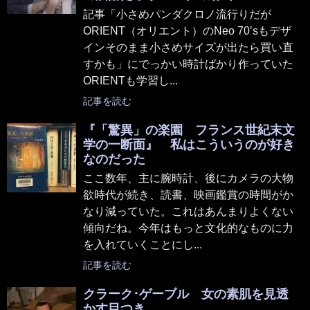
記事「小さめパンダクロノ流行りだが
ORIENT（オリエント）のNeo 70’sもデザ
インそのまま小さめサイズが出たら買い直
すかも」にでっかい時計ばかり作っていた
ORIENTも学習し...
記事を読む
『「驚異」の楽園 フランス世紀末文
学の一断面』 私はこういうのが好き
なのだった
ここ数年、主に腕時計、後にカメラの大物
欲時代が続き、読書、映画鑑賞の時間がか
なり減っていた。これはあんまりよくない
傾向だね。今年はもっと文化的なものに力
を入れていくことにし...
記事を読む
クラーク･ゲーブル 女の素肌を見透
かす目つき