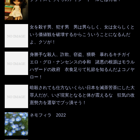
女を殺す男、犯す男 男は男らしく、女は女らしくと
いう価値観を破壊するからこういうことになるんだ
よ、クソが！
身勝手な殺人、詐欺、窃盗、猥褻 暴れるキチガイ
エロ・グロ・ナンセンスの令和 諸悪の根源はモラル
ハザードの政府 衣食足りて礼節を知るんだよコノヤ
ロー！
暗殺されても仕方ないくらい日本を滅茶苦茶にした大
罪人だが、いざ現実となると体が震えるな 狂気の改
憲勢力を選挙でブッ潰そう！
ネモフィラ 2022