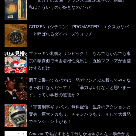
私はこういうのが好きなのだった
CITIZEN（シチズン） PROMASTER エクスカリバ
ーと呼ばれるダイバーズウォッチ
ファッキン札幌オリンピック！ なんでもかんでも東
京の猿真似で田舎者根性丸出し 五輪マフィアが金儲
けするだけ
調子に乗ってるバカは一発ガツンとぶん殴ってやんな
きゃ駄目なんだって！ 「暴力はいけないと思いまー
す」って小学校の道徳か？
「宇宙刑事ギャバン」無料配信 生身のアクションと
変身、巨大メカあり、チャンバラあり、そして大爆発
でテンション上がる！
Amazonで返品すると半分しか返金されない場合があ