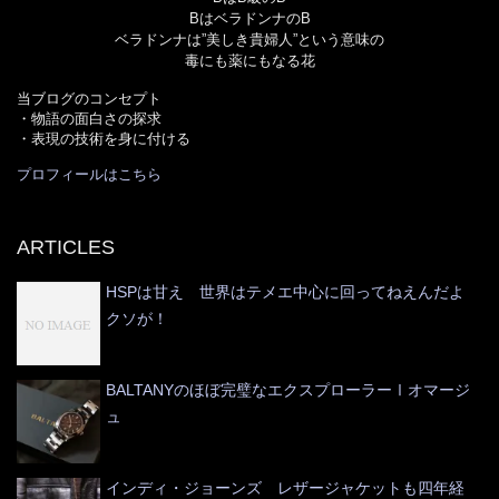
BはベラドンナのB
ベラドンナは”美しき貴婦人”という意味の
毒にも薬にもなる花
当ブログのコンセプト
・物語の面白さの探求
・表現の技術を身に付ける
プロフィールはこちら
ARTICLES
HSPは甘え 世界はテメエ中心に回ってねえんだよ
クソが！
BALTANYのほぼ完璧なエクスプローラーⅠオマージ
ュ
インディ・ジョーンズ レザージャケットも四年経