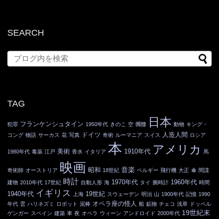
SEARCH
TAG
日本
フランケンシュタイン
犯罪
1950年代
きのこ
空
髑髏
動物
キング・
ドイツ
人造人間
コング
物語
サーカス
花
写真
奇術
ルーマニア
スイス
ロシア
本
アメリカ
美術
1910年代
1980年代
毒薬
江戸
香水
イタリア
馬
映画
音楽
昭和
奇術師
オーストリア
18世紀
ベルギー
飛行機
大正
傘
間諜
時計
1970年代
1960年代
建物
2010年代
17世紀
自動人形
海
タイ
腕時計
時間
イギリス
1940年代
19世紀
上海
スウェーデン
明治
山
1900年代
記憶
1990
オペラ座の怪人
年代
雲
ハリネズミ
ロボット
泥棒
船
鉱物
チェコ
浅草
ドッペル
19世紀末
ゲンガー
スペイン
建築
車
夜
オペラ
ウィーン
アンドロイド
2000年代