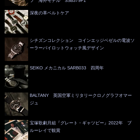
フ 海外モデル SSB379P1
深夜の革ベルトケア
シチズンコレクション コインエッジベゼルの電波ソ
ーラーパイロットウォッチ風デザイン
SEIKO メカニカル SARB033 四周年
BALTANY 英国空軍ミリタリークロノグラフオマー
ジュ
宝塚歌劇月組『グレート・ギャツビー』2022年 ブ
ルーレイで観賞