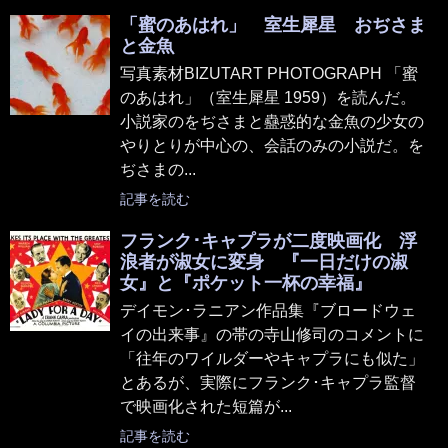
「蜜のあはれ」 室生犀星 おぢさま
と金魚
写真素材BIZUTART PHOTOGRAPH 「蜜
のあはれ」（室生犀星 1959）を読んだ。
小説家のをぢさまと蠱惑的な金魚の少女の
やりとりが中心の、会話のみの小説だ。を
ぢさまの...
記事を読む
フランク･キャプラが二度映画化 浮
浪者が淑女に変身 『一日だけの淑
女』と『ポケット一杯の幸福』
デイモン･ラニアン作品集『ブロードウェ
イの出来事』の帯の寺山修司のコメントに
「往年のワイルダーやキャプラにも似た」
とあるが、実際にフランク･キャプラ監督
で映画化された短篇が...
記事を読む