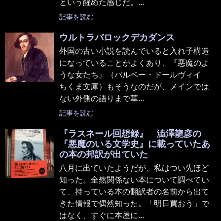
という醒めた感じだ。...
記事を読む
ウルトラバロックデカダンス
外国の古い小説を読んでいると入れ子構造
になっていることがよくあり、『悪魔のよ
うな女たち』（バルベー・ドールヴィイ
ちくま文庫）もそうなのだが、メインでは
ない外側の語りまで華...
記事を読む
『ラスネール回想録』 澁澤龍彦の
『悪魔のいる文学史』に載っていたあ
の本の邦訳が出ていた
八月に出ていたようだが、私はつい先ほど
知った。全然関係ない本について調べてい
て、持っている本の翻訳者の名前から出て
きた情報で偶然知った。「明日買おう」で
はなく、すぐに本屋に...