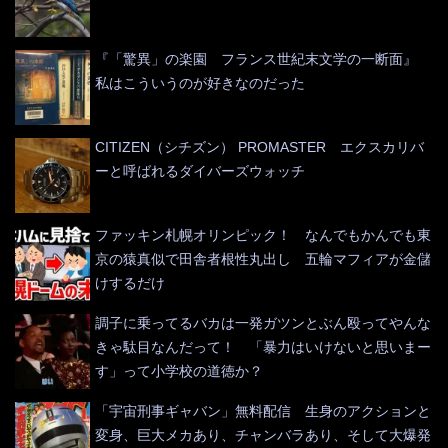
『「驚異」の楽園 フランス世紀末文学の一断面』
私はこういうのが好きなのだった
CITIZEN（シチズン） PROMASTER エクスカリバ
ーと呼ばれるダイバーズウォッチ
ファッキン札幌オリンピック！ なんでもかんでも東
京の猿真似で田舎者根性丸出し 五輪マフィアが金儲
けするだけ
調子に乗ってるバカは一発ガツンとぶん殴ってやんな
きゃ駄目なんだって！ 「暴力はいけないと思いまー
す」って小学校の道徳か？
「宇宙刑事ギャバン」無料配信 生身のアクションと
変身、巨大メカあり、チャンバラあり、そして大爆発