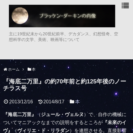
主に19世紀末から20世紀前半、デカダンス、幻想怪奇、空
想科学の文学、美術、映画等について
ホーム
本
『海底二万里』の約70年前と約125年後のノー
チラス号
2013/12/16
2014/8/17
本
『海底二万里』
（
ジュール・ヴェルヌ
）で、自作の機械に
ついてマニアックなまでの説明をするところが
『未來のイ
ヴ』
（
ヴィリエ・ド・リラダン
）を連想させる。直接影響