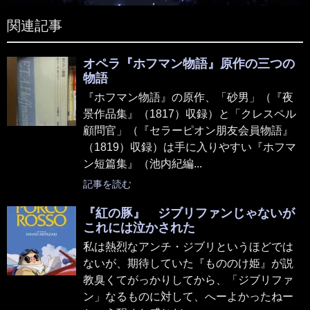
関連記事
オペラ『ホフマン物語』原作の三つの
物語
『ホフマン物語』の原作、「砂男」（『夜
景作品集』（1817）収録）と「クレスペル
顧問官」（『セラーピオン朋友会員物語』
（1819）収録）は手に入りやすい『ホフマ
ン短篇集』（池内紀編...
記事を読む
『紅の豚』 ジブリファンじゃないが
これには泣かされた
私は熱烈なアンチ・ジブリというほどでは
ないが、期待していた『もののけ姫』が説
教臭くてがっかりしてから、「ジブリファ
ン」なるものに対して、へーよかったねー