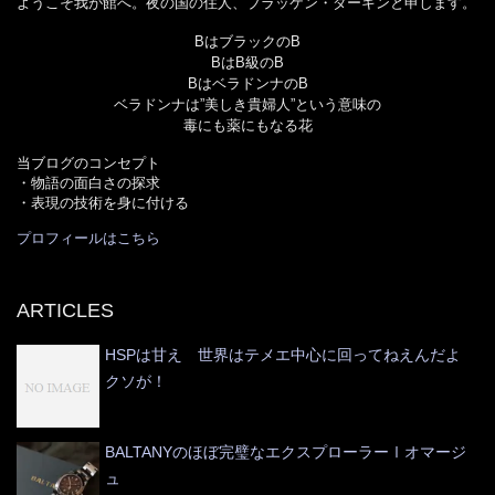
ようこそ我が館へ。夜の国の住人、ブラッケン・ダーキンと申します。
BはブラックのB
BはB級のB
BはベラドンナのB
ベラドンナは”美しき貴婦人”という意味の
毒にも薬にもなる花
当ブログのコンセプト
・物語の面白さの探求
・表現の技術を身に付ける
プロフィールはこちら
ARTICLES
HSPは甘え 世界はテメエ中心に回ってねえんだよ
クソが！
BALTANYのほぼ完璧なエクスプローラーⅠオマージ
ュ