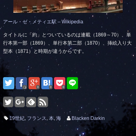
アール・ゼ・メティエ駅 – Wikipedia
タイトルに「約」とついているのは連載（1869～70）、単
行本第一部（1869）、単行本第二部（1870）、挿絵入り大
型本（1871）と時期が違うからです。
0
0
0
19世紀
,
フランス
,
本
,
海
Blacken Darkin