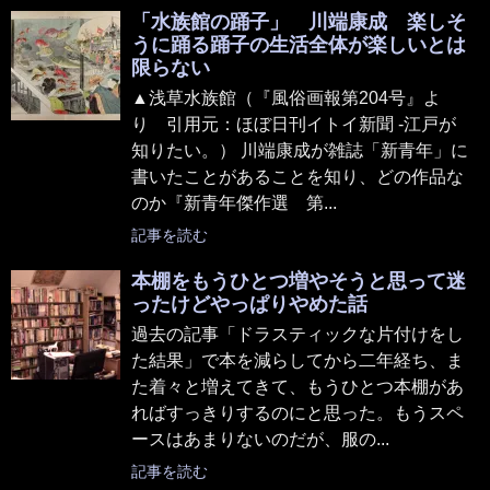
「水族館の踊子」 川端康成 楽しそ
うに踊る踊子の生活全体が楽しいとは
限らない
▲浅草水族館（『風俗画報第204号』よ
り 引用元：ほぼ日刊イトイ新聞 -江戸が
知りたい。） 川端康成が雑誌「新青年」に
書いたことがあることを知り、どの作品な
のか『新青年傑作選 第...
記事を読む
本棚をもうひとつ増やそうと思って迷
ったけどやっぱりやめた話
過去の記事「ドラスティックな片付けをし
た結果」で本を減らしてから二年経ち、ま
た着々と増えてきて、もうひとつ本棚があ
ればすっきりするのにと思った。もうスペ
ースはあまりないのだが、服の...
記事を読む