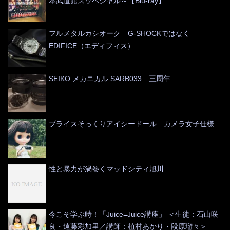
本武道館スッペシャル～【Blu-ray】
フルメタルカシオーク G-SHOCKではなく
EDIFICE（エディフィス）
SEIKO メカニカル SARB033 三周年
ブライスそっくりアイシードール カメラ女子仕様
性と暴力が渦巻くマッドシティ旭川
今こそ学ぶ時！「Juice=Juice講座」 ＜生徒：石山咲
良・遠藤彩加里／講師：植村あかり・段原瑠々＞