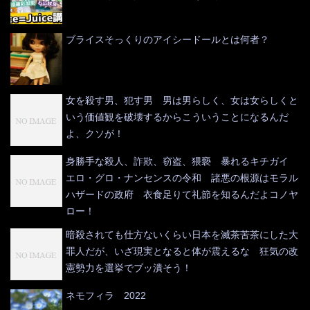
ブライスそっくりのアイシードールとは何者？
女を殺す男、犯す男 男は男らしく、女は女らしくと
いう価値観を破壊するからこういうことになるんだ
よ、クソが！
身勝手な殺人、詐欺、窃盗、猥褻 暴れるキチガイ
エロ・グロ・ナンセンスの令和 諸悪の根源はモラル
ハザードの政府 衣食足りて礼節を知るんだよコノヤ
ロー！
暗殺されても仕方ないくらい日本を滅茶苦茶にした大
罪人だが、いざ現実となると体が震えるな 狂気の改
憲勢力を選挙でブッ潰そう！
ネモフィラ 2022