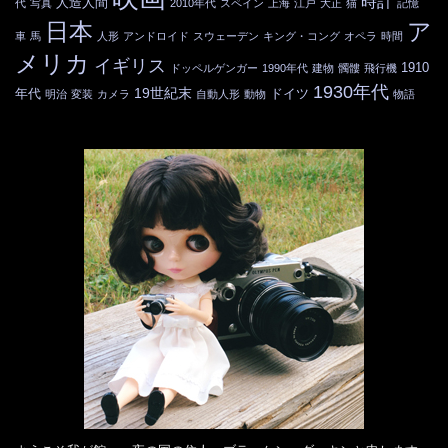
時計
人造人間
代
写真
2010年代
スペイン
上海
江戸
大正
猫
記憶
日本
ア
車
馬
人形
アンドロイド
スウェーデン
キング・コング
オペラ
時間
メリカ
イギリス
1910
ドッペルゲンガー
1990年代
建物
髑髏
飛行機
1930年代
19世紀末
年代
ドイツ
明治
変装
カメラ
自動人形
動物
物語