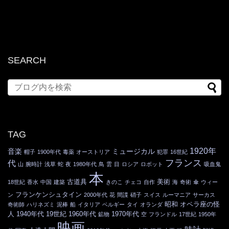
SEARCH
TAG
1920年
音楽
ミュージカル
帽子
1900年代
毒薬
オーストリア
犯罪
16世紀
フランス
代
山
腕時計
浅草
蛇
夜
1980年代
鳥
雲
目
ロシア
ロボット
吸血鬼
本
古道具
美術
18世紀
香水
中国
建築
きのこ
チェコ
自作
海
奇術
傘
ウィー
フランケンシュタイン
ン
2000年代
花
間諜
硝子
スイス
ルーマニア
サーカス
昭和
オペラ座の怪
奇術師
ハリネズミ
泥棒
船
イタリア
ベルギー
タイ
オランダ
人
1940年代
19世紀
1960年代
1970年代
鉱物
空
フランドル
17世紀
1950年
映画