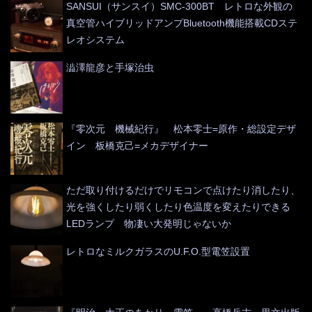
SANSUI（サンスイ）SMC-300BT レトロな外観の
真空管ハイブリッドアンプBluetooth機能搭載CDステ
レオシステム
澁澤龍彦と手塚治虫
『零次元 機械紀行』 松本零士=原作・総設定デザ
イン 板橋克己=メカデザイナー
ただ取り付けるだけでリモコンで点けたり消したり、
光を強くしたり弱くしたり色温度を変えたりできる
LEDランプ 物凄い大発明じゃないか
レトロなミルクガラスのU.F.O.型電笠設置