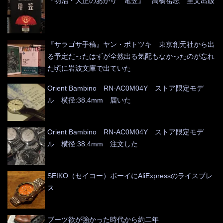
『明治・大正のあかり 電笠』 高橋岳志 里文出版
『サラゴサ手稿』ヤン・ポトツキ 東京創元社から出
る予定だったはずが全然出る気配もなかったのが忘れ
た頃に岩波文庫で出ていた
Orient Bambino RN-AC0M04Y ストア限定モデ
ル 横径:38.4mm 届いた
Orient Bambino RN-AC0M04Y ストア限定モデ
ル 横径:38.4mm 注文した
SEIKO（セイコー）ボーイにAliExpressのライスブレ
ス
ブーツ欲が強かった時代から約二年