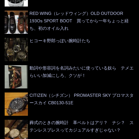
RED WING（レッドウィング）OLD OUTDOOR
193Os SPORT BOOT 買ってから一年ちょっと経
ち、初のオイル入れ
ヒコーキ野郎っぽい腕時計たち
動詞や形容詞を名詞みたいに使っている奴ら テメエ
らいい加減にしろ、クソが！
CITIZEN（シチズン） PROMASTER SKY プロマスタ
ースカイ CB0130-51E
葬式のときの腕時計 革ベルトはアリ？ ナシ？ ス
テンレスブレスってカジュアルすぎじゃない？