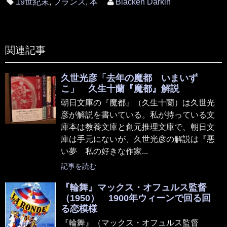
19世紀末
,
フランス
,
本
Blacken Darkin
関連記事
久世光彦「去年の魔都 いまいず
こ」 久生十蘭『魔都』解説
朝日文庫の『魔都』（久生十蘭）は久世光
彦が解説を書いている。私が持っている文
庫本は教養文庫と創元推理文庫で、朝日文
庫は手元にないが、久世光彦の解説は『悪
い夢 私の好きな作家...
記事を読む
『輪舞』マックス・オフュルス監督
（1950） 1900年ウィーンで回る回
る恋模様
『輪舞』（マックス・オフュルス監督