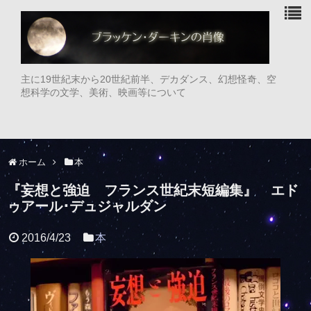
主に19世紀末から20世紀前半、デカダンス、幻想怪奇、空
想科学の文学、美術、映画等について
ホーム
本
『妄想と強迫 フランス世紀末短編集』 エド
ゥアール･デュジャルダン
2016/4/23
本