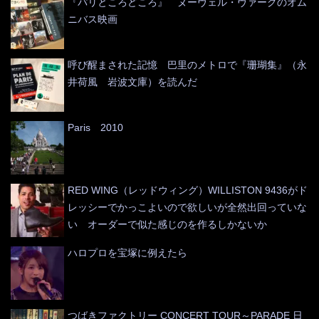
『パリところどころ』 ヌーヴェル・ヴァーグのオム
ニバス映画
呼び醒まされた記憶 巴里のメトロで『珊瑚集』（永
井荷風 岩波文庫）を読んだ
Paris 2010
RED WING（レッドウィング）WILLISTON 9436がド
レッシーでかっこよいので欲しいが全然出回っていな
い オーダーで似た感じのを作るしかないか
ハロプロを宝塚に例えたら
つばきファクトリー CONCERT TOUR～PARADE 日