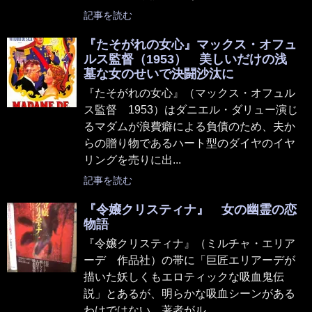
記事を読む
『たそがれの女心』マックス・オフュ
ルス監督（1953） 美しいだけの浅
墓な女のせいで決闘沙汰に
『たそがれの女心』（マックス・オフュル
ス監督 1953）はダニエル・ダリュー演じ
るマダムが浪費癖による負債のため、夫か
らの贈り物であるハート型のダイヤのイヤ
リングを売りに出...
記事を読む
『令嬢クリスティナ』 女の幽霊の恋
物語
『令嬢クリスティナ』（ミルチャ・エリア
ーデ 作品社）の帯に「巨匠エリアーデが
描いた妖しくもエロティックな吸血鬼伝
説」とあるが、明らかな吸血シーンがある
わけではない。著者がル...