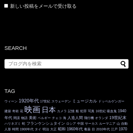
新しい投稿をメールで受け取る
SEARCH
TAG
1920年代
ミュージカル
ウィーン
17世紀
スウェーデン
ドッペルゲンガー
映画
日本
1940
建築
奇術
花
カメラ
記憶
船
犯罪
写真
16世紀
吸血鬼
19世紀末
年代
美術
人造人間
間諜
物語
ベルギー
チェコ
海
飛行機
オランダ
フランケンシュタイン
ハリネズミ
蛇
ロシア
中国
サーカス
ルーマニア
山
自動
昭和
1960年代
1970
人形
時間
1900年代
タイ
明治
大正
毒薬
目
2010年代
江戸