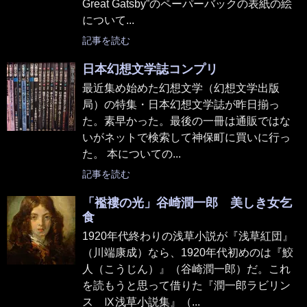
Great Gatsby”のペーパーバックの表紙の絵
について...
記事を読む
日本幻想文学誌コンプリ
最近集め始めた幻想文学（幻想文学出版
局）の特集・日本幻想文学誌が昨日揃っ
た。素早かった。最後の一冊は通販ではな
いがネットで検索して神保町に買いに行っ
た。 本についての...
記事を読む
「襤褸の光」谷崎潤一郎 美しき女乞
食
1920年代終わりの浅草小説が『浅草紅団』
（川端康成）なら、1920年代初めのは『鮫
人（こうじん）』（谷崎潤一郎）だ。これ
を読もうと思って借りた『潤一郎ラビリン
ス Ⅸ浅草小説集』（...