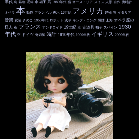
年代
鳥
鉱物
泥棒
傘
硝子
馬
1980年代
猫
オーストリア
スイス
人形
自作
腕時計
本
アメリカ
オペラ
動物
フランドル
香水
18世紀
建物
雲
イタリア
音楽
オペラ座の
変装
きのこ
1950年代
ロボット
浅草
キング・コング
髑髏
上海
フランス
1930
怪人
19世紀
古道具
夜
アンドロイド
車
帽子
スペイン
年代
イギリス
時計
ドイツ
1910年代
空
奇術師
1990年代
2000年代