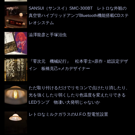
SANSUI（サンスイ）SMC-300BT レトロな外観の
真空管ハイブリッドアンプBluetooth機能搭載CDステ
レオシステム
澁澤龍彦と手塚治虫
『零次元 機械紀行』 松本零士=原作・総設定デザ
イン 板橋克己=メカデザイナー
ただ取り付けるだけでリモコンで点けたり消したり、
光を強くしたり弱くしたり色温度を変えたりできる
LEDランプ 物凄い大発明じゃないか
レトロなミルクガラスのU.F.O.型電笠設置