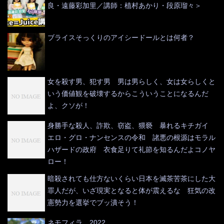
良・遠藤彩加里／講師：植村あかり・段原瑠々＞
ブライスそっくりのアイシードールとは何者？
女を殺す男、犯す男 男は男らしく、女は女らしくと
いう価値観を破壊するからこういうことになるんだ
よ、クソが！
身勝手な殺人、詐欺、窃盗、猥褻 暴れるキチガイ
エロ・グロ・ナンセンスの令和 諸悪の根源はモラル
ハザードの政府 衣食足りて礼節を知るんだよコノヤ
ロー！
暗殺されても仕方ないくらい日本を滅茶苦茶にした大
罪人だが、いざ現実となると体が震えるな 狂気の改
憲勢力を選挙でブッ潰そう！
ネモフィラ 2022