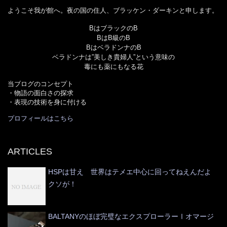
ようこそ我が館へ。夜の国の住人、ブラッケン・ダーキンと申します。
BはブラックのB
BはB級のB
BはベラドンナのB
ベラドンナは”美しき貴婦人”という意味の
毒にも薬にもなる花
当ブログのコンセプト
・物語の面白さの探求
・表現の技術を身に付ける
プロフィールはこちら
ARTICLES
HSPは甘え 世界はテメエ中心に回ってねえんだよ
クソが！
BALTANYのほぼ完璧なエクスプローラーⅠオマージ