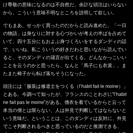
け尊敬の意味になるのは不自然だ。余計な頭注はいらない
から、こういう意味不明なところを説明して欲しい。
でもまあ、せっかく買ったのだからと読み進めた。「一日
の物語」は身なりに対する心づかいが考えの半ばを占めて
いて、四十五分にもおよぶ身づくろいをするダンディの話
で、いいね、私こういうの好きだわと思いながら読んでい
ると、そのダンディの箴言が出てくる。どんなかっこいい
ことを云うのかと思ったら、なんと「馬子にも衣裳」。ま
たまた椅子から転げ落ちそうになった。
頭注には「服装は修道士をつくる（l’habit fait le moine）」
とある。今調べて知ったが、フランスのことわざに”l’habit
ne fait pas le moine”がある。僧衣を着ているからと云って
本当の僧とは限らない、人は外見で判断してはならないと
いう意味だ。ということは、このダンディは反対に、外見
でこそ判断されるべきと思っているのだと推測できる。