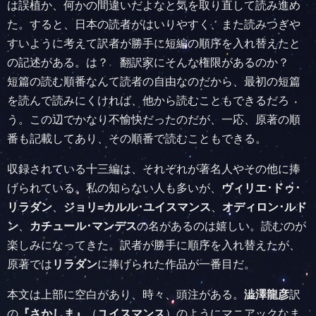
は誤植か、何かの間違いだよなと気を取り直して読み進め
た。すると、日本の読者がはいりやすく、また読みつぎや
すいように考えて訳者が勝手に短編の順序を入れ替えたと
の記述がある。は？ 翻訳家にそんな権限があるのか？
短篇の読む順番なんて読者の自由なのだから、最初の短篇
を読んで読みにくければ、他から読むこともできるだろ
う。この辺でかなり不愉快だったのだが、一応、原著の順
番も記載してあり、その順番で読むこともできる。
収録されている十三編は、それぞれが著名人やその他に捧
げられている。私の知らない人も多いが、
ヴィリエ･ドゥ･
リラダン
、
ジョリ=カルル･ユイスマンス
、
オディロン･ルド
ン
、
カチュール･マンデス
の名があるのは嬉しい。読むのが
楽しみになってきた。訳者が勝手に順序を入れ替えたが、
原著では
リラダン
に捧げられた作品が一番目だ。
本文は上部に空白があり、時々、頭注がある。
澁澤龍彦
訳
の
『さかしま』
（
ユイスマンス
）のようにマニアックなま