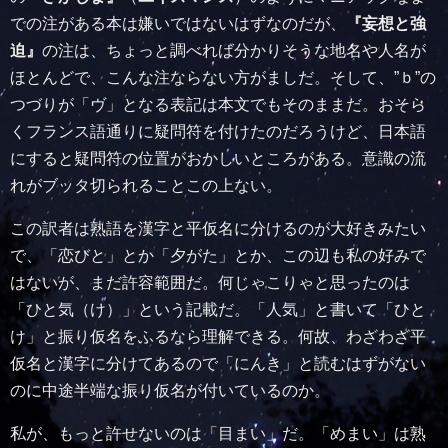
での注がある本は嫌いではないはずなのだが、
『妄想と強
迫』
の注は、ちょっと調べれば分かりそうな地名や人名が
ほとんどで、こんな注ならない方がましだ。そして、”ｂ”の
つづりが「ヴ」となる表記は本文でもそのままだ。おそら
くフランス語通りに疑問符を付けたのだろうけど、日本語
にすると疑問符の位置がおかしいところがある。意識の流
れがブッタ切られることこの上ない。
この訳者は熟語を漢字と平仮名に分けるのが大好きみたい
で、「恋びと」とか「夕がた」とか、この辺も私の好みで
はないが、まだ許容範囲だ。何じゃこりゃと思ったのは
「ひと気（け）」という記載だ。「人気」と書いて「ひと
け」と振り仮名をふるなら理解できる。何故、わざわざ平
仮名と漢字に分けてあるので「にんき」と読むはずがない
のに中途半端な振り仮名が付いているのか。
私が、もっと許せないのは「目まい」だ。「めまい」は熟