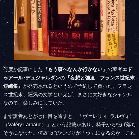
何度か記事にした
『もう森へなんか行かない』
の著者
エド
ゥアール･デュジャルダン
の
『妄想と強迫 フランス世紀末
短編集』
が発売されるというので予約して買った。フラン
ス世紀末、狂気の文学といえば、まさに大好きなジャンル
なので、楽しみにしていた。
まず訳者あとがきに目を通すと、「ヴァレリィ･ラルヴォ
（Valéry Larbaud）」という記載があり、椅子から転げ落ち
そうになった。何故”ｂ”のつづりが「ヴ」になるのか。これ