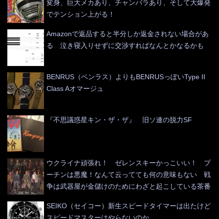
変身、巨大メカあり、チャンバラあり、そして大爆発
でテンション上がる！
Amazonで返品すると半分しか返金されない場合があ
る 泣き寝入りせずに交渉すればなんとかなるかも
BENRUS（ベンラス）よりもBENRUSっぽいType II
Class Aオマージュ
『不思議惑星キン・ザ・ザ』 旧ソ連の脱力SF
ウクライナ頑張れ！ ゼレンスキーかっこいい！ プ
ーチンは悪魔！なんて云ってても何の意味もない 戦
争は武器屋が金儲けのためにわざと起こしている茶番
SEIKO（セイコー）新生スピードタイマーは出たけど
スピードマスターはやらないのか