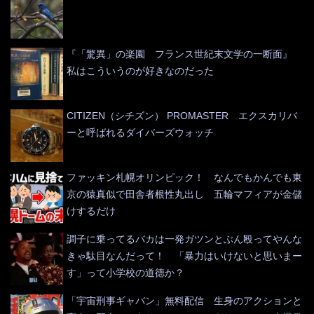
『「驚異」の楽園 フランス世紀末文学の一断面』
私はこういうのが好きなのだった
CITIZEN（シチズン） PROMASTER エクスカリバ
ーと呼ばれるダイバーズウォッチ
ファッキン札幌オリンピック！ なんでもかんでも東
京の猿真似で田舎者根性丸出し 五輪マフィアが金儲
けするだけ
調子に乗ってるバカは一発ガツンとぶん殴ってやんな
きゃ駄目なんだって！ 「暴力はいけないと思いまー
す」って小学校の道徳か？
「宇宙刑事ギャバン」無料配信 生身のアクションと