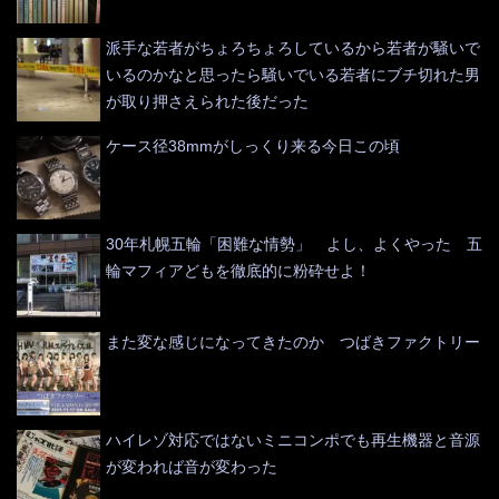
派手な若者がちょろちょろしているから若者が騒いで
いるのかなと思ったら騒いでいる若者にブチ切れた男
が取り押さえられた後だった
ケース径38mmがしっくり来る今日この頃
30年札幌五輪「困難な情勢」 よし、よくやった 五
輪マフィアどもを徹底的に粉砕せよ！
また変な感じになってきたのか つばきファクトリー
ハイレゾ対応ではないミニコンポでも再生機器と音源
が変われば音が変わった