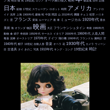
19世紀
オペラ座の怪人
昭和
ン
馬
明治
猫
鳥
ロシア
吸血鬼
自作
記憶
日本
アメリカ
鉱物
17世紀
スウェーデン
ロボット
時間
アンドロ
イド
浅草
上海
1900年代
建物
蛇
中国
間諜
山
2010年代
髑髏
チェコ
犯罪
ハリネ
フランス
1920年代
ミュージカル
ズミ
雲
変装
ルーマニア
夜
車
香水
映画
美術
フランケンシュタイン
海
オランダ
物語
大正
奇術
1980年代
1960年代
人造人間
動物
傘
硝子
奇術師
1950年代
サーカス
イタリア
2000年代
1970年代
ドイツ
毒薬
泥棒
オーストリア
飛行機
1990年代
フランドル
腕時計
空
1930年代
音楽
1940年代
帽子
16世紀
自動人形
オペラ
花
カメラ
ウィーン
時計
19世紀末
古道具
1910年代
目
タイ
きのこ
写真
キング・コング