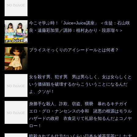
今こそ学ぶ時！「Juice=Juice講座」 ＜生徒：石山咲
良・遠藤彩加里／講師：植村あかり・段原瑠々＞
ブライスそっくりのアイシードールとは何者？
女を殺す男、犯す男 男は男らしく、女は女らしくと
いう価値観を破壊するからこういうことになるんだ
よ、クソが！
身勝手な殺人、詐欺、窃盗、猥褻 暴れるキチガイ
エロ・グロ・ナンセンスの令和 諸悪の根源はモラル
ハザードの政府 衣食足りて礼節を知るんだよコノヤ
ロー！
暗殺されても仕方ないくらい日本を滅茶苦茶にした大