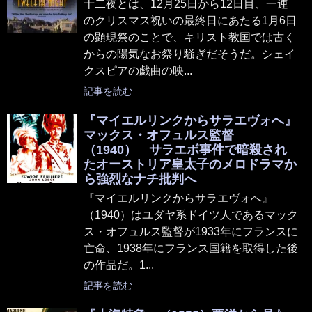
十二夜とは、12月25日から12日目、一連
のクリスマス祝いの最終日にあたる1月6日
の顕現祭のことで、キリスト教国では古く
からの陽気なお祭り騒ぎだそうだ。シェイ
クスピアの戯曲の映...
記事を読む
『マイエルリンクからサラエヴォへ』
マックス・オフュルス監督
（1940） サラエボ事件で暗殺され
たオーストリア皇太子のメロドラマか
ら強烈なナチ批判へ
『マイエルリンクからサラエヴォへ』
（1940）はユダヤ系ドイツ人であるマック
ス・オフュルス監督が1933年にフランスに
亡命、1938年にフランス国籍を取得した後
の作品だ。1...
記事を読む