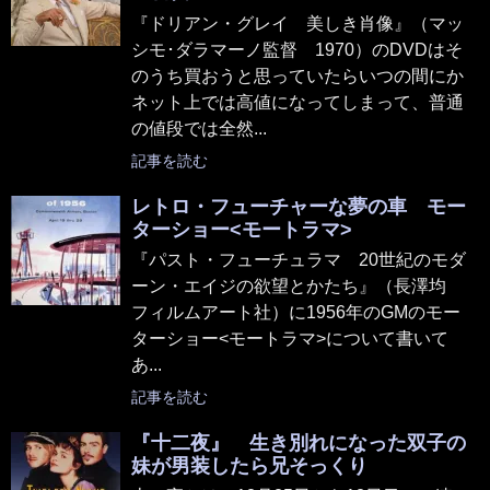
『ドリアン・グレイ 美しき肖像』（マッ
シモ･ダラマーノ監督 1970）のDVDはそ
のうち買おうと思っていたらいつの間にか
ネット上では高値になってしまって、普通
の値段では全然...
記事を読む
レトロ・フューチャーな夢の車 モー
ターショー<モートラマ>
『パスト・フューチュラマ 20世紀のモダ
ーン・エイジの欲望とかたち』（長澤均
フィルムアート社）に1956年のGMのモー
ターショー<モートラマ>について書いて
あ...
記事を読む
『十二夜』 生き別れになった双子の
妹が男装したら兄そっくり