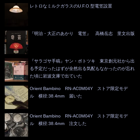
レトロなミルクガラスのU.F.O.型電笠設置
『明治・大正のあかり 電笠』 高橋岳志 里文出版
『サラゴサ手稿』ヤン・ポトツキ 東京創元社から出
る予定だったはずが全然出る気配もなかったのが忘れ
た頃に岩波文庫で出ていた
Orient Bambino RN-AC0M04Y ストア限定モデ
ル 横径:38.4mm 届いた
Orient Bambino RN-AC0M04Y ストア限定モデ
ル 横径:38.4mm 注文した