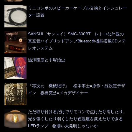
ミニコンポのスピーカーケーブル交換とインシュレー
ター設置
SANSUI（サンスイ）SMC-300BT レトロな外観の
真空管ハイブリッドアンプBluetooth機能搭載CDステ
レオシステム
澁澤龍彦と手塚治虫
『零次元 機械紀行』 松本零士=原作・総設定デザ
イン 板橋克己=メカデザイナー
ただ取り付けるだけでリモコンで点けたり消したり、
光を強くしたり弱くしたり色温度を変えたりできる
LEDランプ 物凄い大発明じゃないか