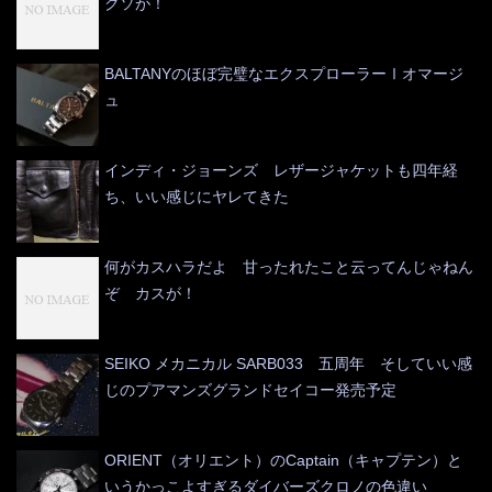
クソが！
BALTANYのほぼ完璧なエクスプローラーⅠオマージ
ュ
インディ・ジョーンズ レザージャケットも四年経
ち、いい感じにヤレてきた
何がカスハラだよ 甘ったれたこと云ってんじゃねん
ぞ カスが！
SEIKO メカニカル SARB033 五周年 そしていい感
じのプアマンズグランドセイコー発売予定
ORIENT（オリエント）のCaptain（キャプテン）と
いうかっこよすぎるダイバーズクロノの色違い