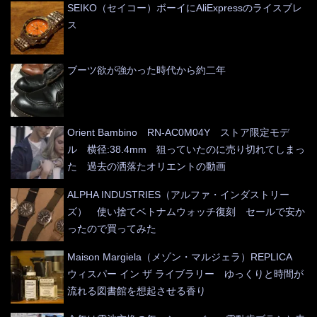
SEIKO（セイコー）ボーイにAliExpressのライスブレ
ス
ブーツ欲が強かった時代から約二年
Orient Bambino RN-AC0M04Y ストア限定モデ
ル 横径:38.4mm 狙っていたのに売り切れてしまっ
た 過去の洒落たオリエントの動画
ALPHA INDUSTRIES（アルファ・インダストリー
ズ） 使い捨てベトナムウォッチ復刻 セールで安か
ったので買ってみた
Maison Margiela（メゾン・マルジェラ）REPLICA
ウィスパー イン ザ ライブラリー ゆっくりと時間が
流れる図書館を想起させる香り