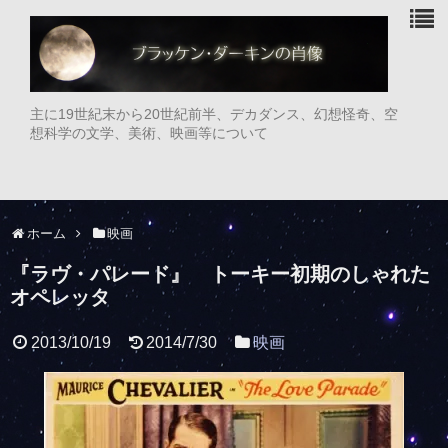
主に19世紀末から20世紀前半、デカダンス、幻想怪奇、空
想科学の文学、美術、映画等について
ホーム
映画
『ラヴ・パレード』 トーキー初期のしゃれた
オペレッタ
2013/10/19
2014/7/30
映画