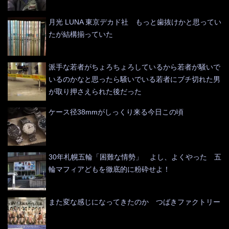
月光 LUNA 東京デカド社 もっと歯抜けかと思ってい
たが結構揃っていた
派手な若者がちょろちょろしているから若者が騒いで
いるのかなと思ったら騒いでいる若者にブチ切れた男
が取り押さえられた後だった
ケース径38mmがしっくり来る今日この頃
30年札幌五輪「困難な情勢」 よし、よくやった 五
輪マフィアどもを徹底的に粉砕せよ！
また変な感じになってきたのか つばきファクトリー