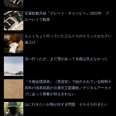
宝塚歌劇月組『グレート・ギャツビー』2022年 ブ
ルーレイで観賞
ちょくちょく行っていたどんぐりのドリンクがエグい
値上げ
沼へ行ったが、まだ雪があって水面は見えなかった
『大都会隠居術』（荒俣宏）で紹介されている昭和十
四年の浅草絵図が台東区立図書館／デジタルアーカイ
ブにあって興奮が抑えきれない
山に行きたいが熊が出すぎ問題 そろそろ行きたい