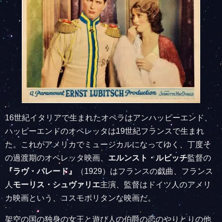
16世紀イタリアで生まれたオペラはアンハッピーエンド、
ハッピーエンドのオペレッタは19世紀フランスで生まれ
た。これがアメリカでミュージカルになってゆく、丁度そ
の過渡期のオペレッタ映画、
エルンスト・ルビッチ
監督の
『ラヴ・パレード』
（1929）はフランスの戯曲、フランス
人
モーリス・シュヴァリエ
主演、監督はドイツ人のアメリ
カ映画という、コスモポリタンな映画だ。
架空の国の独身の女王と遊び人の伯爵の恋のやりとりの他