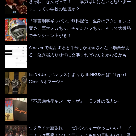
きゃ駄目なんだって！ 「暴力はいけないと思いまー
す」って小学校の道徳か？
「宇宙刑事ギャバン」無料配信 生身のアクションと
変身、巨大メカあり、チャンバラあり、そして大爆発
でテンション上がる！
Amazonで返品すると半分しか返金されない場合があ
る 泣き寝入りせずに交渉すればなんとかなるかも
BENRUS（ベンラス）よりもBENRUSっぽいType II
Class Aオマージュ
『不思議惑星キン・ザ・ザ』 旧ソ連の脱力SF
ウクライナ頑張れ！ ゼレンスキーかっこいい！ プ
ーチンは悪魔！なんて云ってても何の意味もない 戦