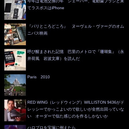
今年は電池交換の年 シェーバー、電動歯ブラシと来
てラスボスはiPhone
『パリところどころ』 ヌーヴェル・ヴァーグのオム
ニバス映画
呼び醒まされた記憶 巴里のメトロで『珊瑚集』（永
井荷風 岩波文庫）を読んだ
Paris 2010
RED WING（レッドウィング）WILLISTON 9436がド
レッシーでかっこよいので欲しいが全然出回っていな
い オーダーで似た感じのを作るしかないか
ハロプロを宝塚に例えたら