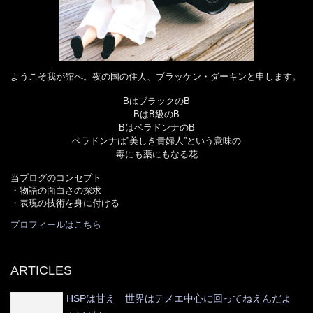
ようこそ我が館へ。夜の国の住人、ブラッケン・ダーキンと申します。
BはブラックのB
BはB級のB
BはベラドンナのB
ベラドンナは”美しき貴婦人”という意味の
毒にも薬にもなる花
当ブログのコンセプト
・物語の面白さの探求
・表現の技術を身に付ける
プロフィールはこちら
ARTICLES
HSPは甘え 世界はテメエ中心に回ってねえんだよ