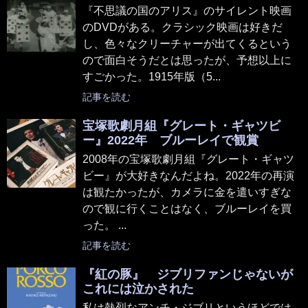
『不思議の国のアリス』のサイレント映画
のDVDがある。クラシック映画は好きだ
し、色々なクリーチャーが出てくるという
ので面白そうだとは思ったが、予想以上に
すごかった。1915年版（5...
記事を読む
宝塚歌劇月組『グレート・ギャツビ
ー』2022年 ブルーレイで観賞
2008年の宝塚歌劇月組『グレート・ギャツ
ビー』が大好きなんだよね。2022年の再演
は観たかったが、カメラに金を遣いすぎな
ので観に行くことはなく、ブルーレイを買
った。 ...
記事を読む
『紅の豚』 ジブリファンじゃないが
これには泣かされた
私は熱烈なアンチ・ジブリというほどでは