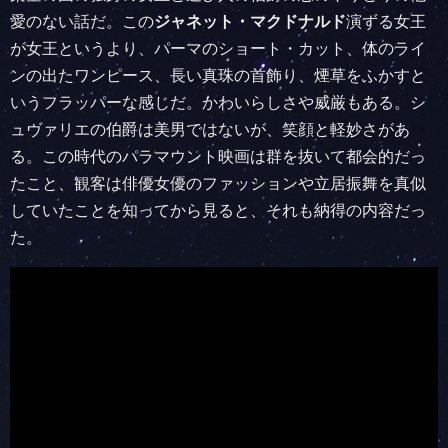
愛のない話だ。この
ジャネット・マクドナルド
演ずる女王
が女王というより、パーマのショート・カット、体のライ
ンの出たワンピース、長い真珠の首飾り、煙草をふかすと
いうフラッパーな感じだ。かわいらしさや威厳もある。シ
ュヴァリエの伯爵は美男ではないが、笑顔と軽妙さがあ
る。この時代のパラマウント映画は群を抜いて都会的だっ
たこと、観客は俳優女優のファッションや立居振舞を真似
していたことを知ってから見ると、それも納得の内容だっ
た。