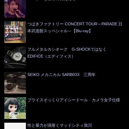
つばきファクトリー CONCERT TOUR～PARADE 日
本武道館スッペシャル～【Blu-ray】
フルメタルカシオーク G-SHOCKではなく
EDIFICE（エディフィス）
SEIKO メカニカル SARB033 三周年
ブライスそっくりアイシードール カメラ女子仕様
性と暴力が渦巻くマッドシティ旭川