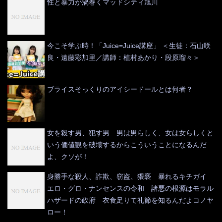
性と暴力が渦巻くマッドシティ旭川
今こそ学ぶ時！「Juice=Juice講座」 ＜生徒：石山咲
良・遠藤彩加里／講師：植村あかり・段原瑠々＞
ブライスそっくりのアイシードールとは何者？
女を殺す男、犯す男 男は男らしく、女は女らしくと
いう価値観を破壊するからこういうことになるんだ
よ、クソが！
身勝手な殺人、詐欺、窃盗、猥褻 暴れるキチガイ
エロ・グロ・ナンセンスの令和 諸悪の根源はモラル
ハザードの政府 衣食足りて礼節を知るんだよコノヤ
ロー！