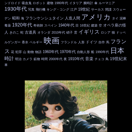
ンドロイド
吸血鬼
ロボット
建物
1980年代
イタリア
腕時計
傘
ルーマニア
1930年代
19世紀
写真
飛行機
キング・コング
江戸
サーカス
間諜
スウェー
アメリカ
昭和
フランケンシュタイン
人造人間
デン
海
タイ
泥棒
1920年代
1940年代
オペラ座の怪
毒薬
奇術師
スペイン
目
16世紀
建築
空
イギリス
人
古道具
きのこ
蛇
オランダ
2010年代
硝子
雲
ロシア
猫
ドッペ
映画
フラン
ドイツ
ルゲンガー
香水
ベルギー
フランドル
人形
自作
馬
日本
ス
1960年代
1970年代
花
犯罪
山
動物
物語
自動人形
船
1990年代
時計
音楽
19世紀末
1910年代
明治
カメラ
鉱物
時間
2000年代
夜
チェコ
鳥
車