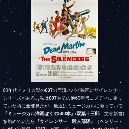
60年代アメリカ製の
007
の亜流スパイ映画にサイレンサー
シリーズがある。私は
007
やその他60年代コメディに凝っ
ていた頃に全部見たが、最近はミュージカルに凝っていて
『ミュージカル洋画ぼくの500本』
(
双葉十三郎
文春新書)
を眺めていたら
『サイレンサー 殺人部隊』
（
ヘンリー・