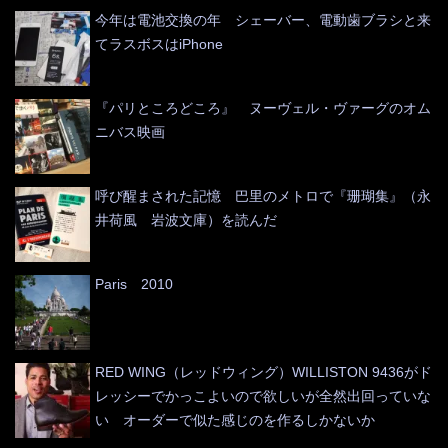
今年は電池交換の年 シェーバー、電動歯ブラシと来
てラスボスはiPhone
『パリところどころ』 ヌーヴェル・ヴァーグのオム
ニバス映画
呼び醒まされた記憶 巴里のメトロで『珊瑚集』（永
井荷風 岩波文庫）を読んだ
Paris 2010
RED WING（レッドウィング）WILLISTON 9436がド
レッシーでかっこよいので欲しいが全然出回っていな
い オーダーで似た感じのを作るしかないか