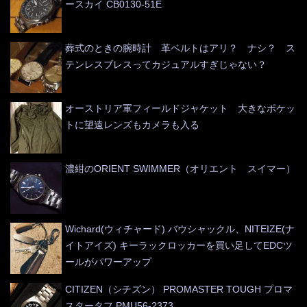
ースカイ CB0130-51E
葬式のときの腕時計 革ベルトはアリ？ ナシ？ ス
テンレスブレスってカジュアルすぎじゃない？
オーストリア軍フィールドジャケット 大きなポケッ
トに望遠レンズもカメラも入る
濃紺のORIENT SWIMMER（オリエント スイマー）
Wichard(ウィチャード) バウシャックル、NITEIZE(ナ
イトアイズ) キーラックロッカーを買い足してEDCツ
ールがパワーアップ
CITIZEN（シチズン） PROMASTER TOUGH プロマ
スタータフ PMU56-2373