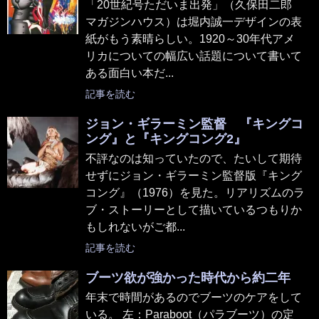
「20世紀号ただいま出発」（久保田二郎
マガジンハウス）は堀内誠一デザインの表
紙がもう素晴らしい。1920～30年代アメ
リカについての幅広い話題について書いて
ある面白い本だ...
記事を読む
ジョン・ギラーミン監督 『キングコ
ング』と『キングコング2』
不評なのは知っていたので、たいして期待
せずにジョン・ギラーミン監督版『キング
コング』（1976）を見た。リアリズムのラ
ブ・ストーリーとして描いているつもりか
もしれないがご都...
記事を読む
ブーツ欲が強かった時代から約二年
年末で時間があるのでブーツのケアをして
いる。 左：Paraboot（パラブーツ）の定