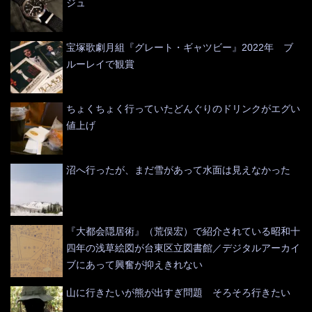
ジュ
宝塚歌劇月組『グレート・ギャツビー』2022年 ブ
ルーレイで観賞
ちょくちょく行っていたどんぐりのドリンクがエグい
値上げ
沼へ行ったが、まだ雪があって水面は見えなかった
『大都会隠居術』（荒俣宏）で紹介されている昭和十
四年の浅草絵図が台東区立図書館／デジタルアーカイ
ブにあって興奮が抑えきれない
山に行きたいが熊が出すぎ問題 そろそろ行きたい