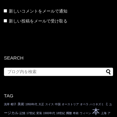
新しいコメントをメールで通知
新しい投稿をメールで受け取る
SEARCH
TAG
ミュ
美術
浅草
帽子
1950年代
大正
スイス
中国
オーストリア
オペラ
ハリネズミ
本
ージカル
記憶
17世紀
変装
1900年代
18世紀
髑髏
奇術
ウィーン
上海
ア