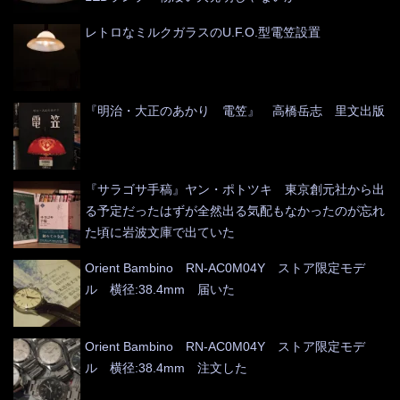
レトロなミルクガラスのU.F.O.型電笠設置
『明治・大正のあかり 電笠』 高橋岳志 里文出版
『サラゴサ手稿』ヤン・ポトツキ 東京創元社から出
る予定だったはずが全然出る気配もなかったのが忘れ
た頃に岩波文庫で出ていた
Orient Bambino RN-AC0M04Y ストア限定モデ
ル 横径:38.4mm 届いた
Orient Bambino RN-AC0M04Y ストア限定モデ
ル 横径:38.4mm 注文した