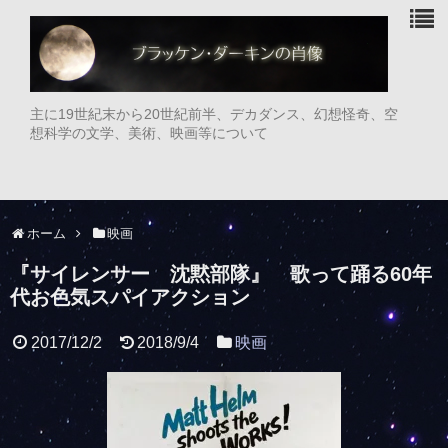
主に19世紀末から20世紀前半、デカダンス、幻想怪奇、空
想科学の文学、美術、映画等について
ホーム
映画
『サイレンサー 沈黙部隊』 歌って踊る60年
代お色気スパイアクション
2017/12/2
2018/9/4
映画