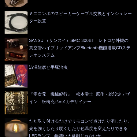
ミニコンポのスピーカーケーブル交換とインシュレー
ター設置
SANSUI（サンスイ）SMC-300BT レトロな外観の
真空管ハイブリッドアンプBluetooth機能搭載CDステ
レオシステム
澁澤龍彦と手塚治虫
『零次元 機械紀行』 松本零士=原作・総設定デザ
イン 板橋克己=メカデザイナー
ただ取り付けるだけでリモコンで点けたり消したり、
光を強くしたり弱くしたり色温度を変えたりできる
LEDランプ 物凄い大発明じゃないか