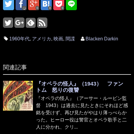
0
0
0
1960年代
,
アメリカ
,
映画
,
間諜
Blacken Darkin
関連記事
『オペラの怪人』（1943） ファン
トム 怒りの復讐
『オペラの怪人』（アーサー・ルービン監
督 1943）は過去に見たときにそれほど感
銘を受けず、再び見たがやはり薄っぺらか
った。ヒーロー役は警官とオペラ歌手と二
人に分かれ、クリ...