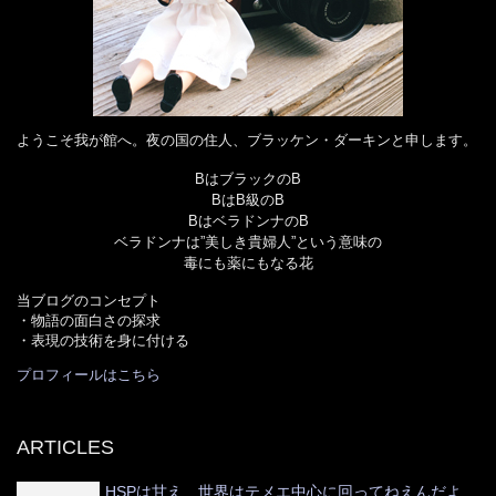
ようこそ我が館へ。夜の国の住人、ブラッケン・ダーキンと申します。
BはブラックのB
BはB級のB
BはベラドンナのB
ベラドンナは”美しき貴婦人”という意味の
毒にも薬にもなる花
当ブログのコンセプト
・物語の面白さの探求
・表現の技術を身に付ける
プロフィールはこちら
ARTICLES
HSPは甘え 世界はテメエ中心に回ってねえんだよ