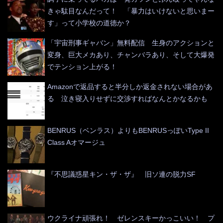
きゃ駄目なんだって！ 「暴力はいけないと思いまー
す」って小学校の道徳か？
「宇宙刑事ギャバン」無料配信 生身のアクションと
変身、巨大メカあり、チャンバラあり、そして大爆発
でテンション上がる！
Amazonで返品すると半分しか返金されない場合があ
る 泣き寝入りせずに交渉すればなんとかなるかも
BENRUS（ベンラス）よりもBENRUSっぽいType II
Class Aオマージュ
『不思議惑星キン・ザ・ザ』 旧ソ連の脱力SF
ウクライナ頑張れ！ ゼレンスキーかっこいい！ プ