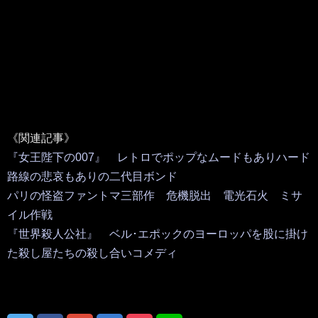
《関連記事》
『女王陛下の007』 レトロでポップなムードもありハード
路線の悲哀もありの二代目ボンド
パリの怪盗ファントマ三部作 危機脱出 電光石火 ミサ
イル作戦
『世界殺人公社』 ベル･エポックのヨーロッパを股に掛け
た殺し屋たちの殺し合いコメディ