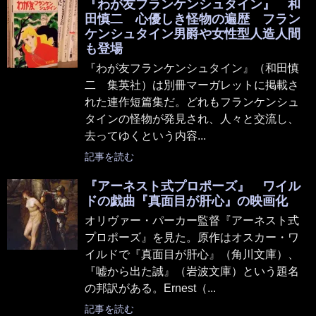
『わが友フランケンシュタイン』 和
田慎二 心優しき怪物の遍歴 フラン
ケンシュタイン男爵や女性型人造人間
も登場
『わが友フランケンシュタイン』（和田慎
二 集英社）は別冊マーガレットに掲載さ
れた連作短篇集だ。どれもフランケンシュ
タインの怪物が発見され、人々と交流し、
去ってゆくという内容...
記事を読む
『アーネスト式プロポーズ』 ワイル
ドの戯曲『真面目が肝心』の映画化
オリヴァー・パーカー監督『アーネスト式
プロポーズ』を見た。原作はオスカー・ワ
イルドで『真面目が肝心』（角川文庫）、
『嘘から出た誠』（岩波文庫）という題名
の邦訳がある。Ernest（...
記事を読む