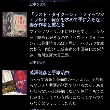
記事を読む
『ラスト・タイクーン』 フィッツジ
ェラルド 何かを求めて手に入らない
姿が作者と重なる
フィッツジェラルドに感銘を受け、クラシ
ック映画も好きなので『ラスト・タイクー
ン』は是非読まねばと思い、ハヤカワ文庫
の乾信一郎訳と三笠書房の米田敏範訳を読
み、角川文庫大貫三郎...
記事を読む
澁澤龍彦と手塚治虫
mixiって滅茶苦茶面白かったよね。全然知
らない人と共通の話題で話せるのが。あま
り知らない人に接触しないで仲間うちで楽
しみましょうという感じになってからつま
らなくなってしまったんだ...