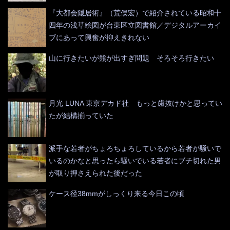
『大都会隠居術』（荒俣宏）で紹介されている昭和十
四年の浅草絵図が台東区立図書館／デジタルアーカイ
ブにあって興奮が抑えきれない
山に行きたいが熊が出すぎ問題 そろそろ行きたい
月光 LUNA 東京デカド社 もっと歯抜けかと思ってい
たが結構揃っていた
派手な若者がちょろちょろしているから若者が騒いで
いるのかなと思ったら騒いでいる若者にブチ切れた男
が取り押さえられた後だった
ケース径38mmがしっくり来る今日この頃