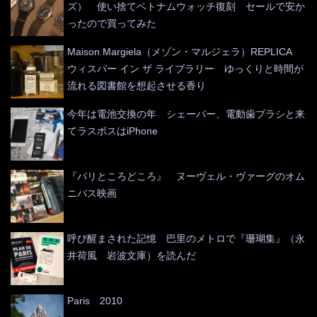
ズ） 使い捨てベトナムウォッチ復刻 セールで安か
ったので買ってみた
Maison Margiela（メゾン・マルジェラ）REPLICA
ウィスパー イン ザ ライブラリー ゆっくりと時間が
流れる図書館を想起させる香り
今年は電池交換の年 シェーバー、電動歯ブラシと来
てラスボスはiPhone
『パリところどころ』 ヌーヴェル・ヴァーグのオム
ニバス映画
呼び醒まされた記憶 巴里のメトロで『珊瑚集』（永
井荷風 岩波文庫）を読んだ
Paris 2010