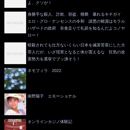
よ、クソが！
身勝手な殺人、詐欺、窃盗、猥褻 暴れるキチガイ
エロ・グロ・ナンセンスの令和 諸悪の根源はモラル
ハザードの政府 衣食足りて礼節を知るんだよコノヤ
ロー！
暗殺されても仕方ないくらい日本を滅茶苦茶にした大
罪人だが、いざ現実となると体が震えるな 狂気の改
憲勢力を選挙でブッ潰そう！
ネモフィラ 2022
南野陽子 エモーショナル
オンラインカジノ体験記