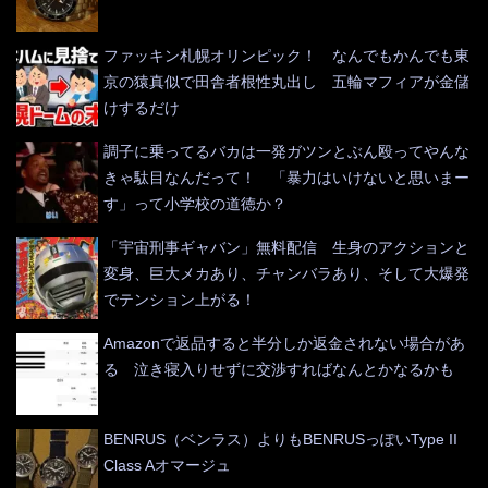
ファッキン札幌オリンピック！ なんでもかんでも東
京の猿真似で田舎者根性丸出し 五輪マフィアが金儲
けするだけ
調子に乗ってるバカは一発ガツンとぶん殴ってやんな
きゃ駄目なんだって！ 「暴力はいけないと思いまー
す」って小学校の道徳か？
「宇宙刑事ギャバン」無料配信 生身のアクションと
変身、巨大メカあり、チャンバラあり、そして大爆発
でテンション上がる！
Amazonで返品すると半分しか返金されない場合があ
る 泣き寝入りせずに交渉すればなんとかなるかも
BENRUS（ベンラス）よりもBENRUSっぽいType II
Class Aオマージュ