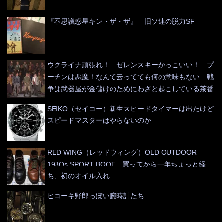
『不思議惑星キン・ザ・ザ』 旧ソ連の脱力SF
ウクライナ頑張れ！ ゼレンスキーかっこいい！ プ
ーチンは悪魔！なんて云ってても何の意味もない 戦
争は武器屋が金儲けのためにわざと起こしている茶番
SEIKO（セイコー）新生スピードタイマーは出たけど
スピードマスターはやらないのか
RED WING（レッドウィング）OLD OUTDOOR
193Os SPORT BOOT 買ってから一年ちょっと経
ち、初のオイル入れ
ヒコーキ野郎っぽい腕時計たち