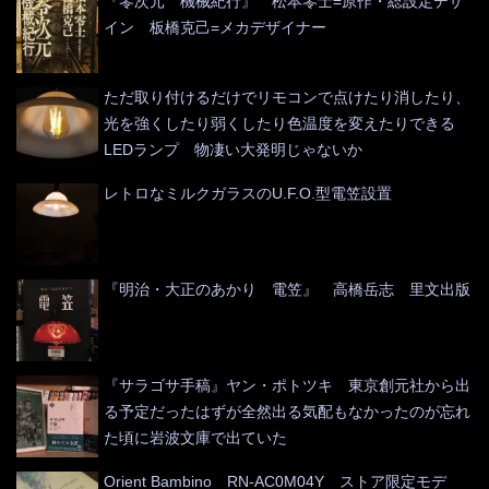
『零次元 機械紀行』 松本零士=原作・総設定デザ
イン 板橋克己=メカデザイナー
ただ取り付けるだけでリモコンで点けたり消したり、
光を強くしたり弱くしたり色温度を変えたりできる
LEDランプ 物凄い大発明じゃないか
レトロなミルクガラスのU.F.O.型電笠設置
『明治・大正のあかり 電笠』 高橋岳志 里文出版
『サラゴサ手稿』ヤン・ポトツキ 東京創元社から出
る予定だったはずが全然出る気配もなかったのが忘れ
た頃に岩波文庫で出ていた
Orient Bambino RN-AC0M04Y ストア限定モデ