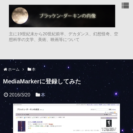
主に19世紀末から20世紀前半、デカダンス、幻想怪奇、空
想科学の文学、美術、映画等について
ホーム
本
MediaMarkerに登録してみた
2016/3/20
本