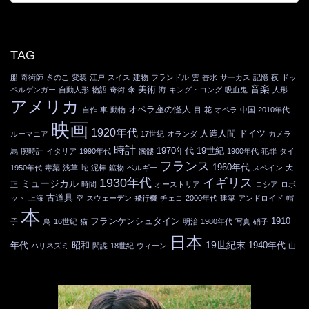
TAG
船
奇術師
きのこ
変装
江戸
スイス
建物
フランドル
雲
香水
サーカス
記憶
夜
ドッ
音楽
美術
ペルゲンガー
自動人形
物語
奇術
傘
海
キング・コング
吸血鬼
人形
アメリカ
オペラ座の怪人
自作
車
動物
目
花
オペラ
中国
2010年代
映画
1920年代
人造人間
ドイツ
ルーマニア
17世紀
オランダ
カメラ
時計
1970年代
19世紀
馬
腕時計
イタリア
1990年代
髑髏
1900年代
犯罪
タイ
フランス
1960年代
1950年代
毒薬
浅草
蛇
泥棒
鉱物
ベルギー
スペイン
大
1930年代
イギリス
ミュージカル
正
時間
オーストリア
ロシア
ロボ
古道具
ット
上海
空
スウェーデン
飛行機
チェコ
2000年代
建築
アンドロイド
帽
本
フランケンシュタイン
1910
子
鳥
16世紀
猫
明治
1980年代
写真
硝子
日本
19世紀末
年代
昭和
1940年代
ハリネズミ
間諜
18世紀
ウィーン
山