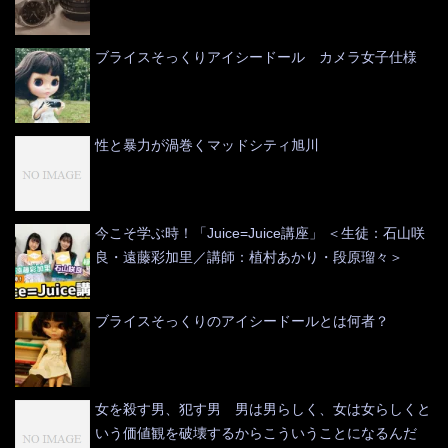
ブライスそっくりアイシードール カメラ女子仕様
性と暴力が渦巻くマッドシティ旭川
今こそ学ぶ時！「Juice=Juice講座」 ＜生徒：石山咲
良・遠藤彩加里／講師：植村あかり・段原瑠々＞
ブライスそっくりのアイシードールとは何者？
女を殺す男、犯す男 男は男らしく、女は女らしくと
いう価値観を破壊するからこういうことになるんだ