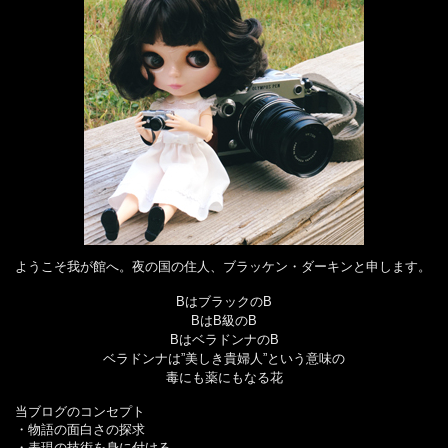
ようこそ我が館へ。夜の国の住人、ブラッケン・ダーキンと申します。
BはブラックのB
BはB級のB
BはベラドンナのB
ベラドンナは”美しき貴婦人”という意味の
毒にも薬にもなる花
当ブログのコンセプト
・物語の面白さの探求
・表現の技術を身に付ける