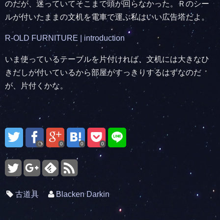
のだが、迷っていてそこまで頭が回らなかった。Ｒのシー
ルが付いたままの文机を電車で運ぶ私はいい広告塔だよ。
R-OLD FURNITURE | introduction
いま使っているテーブルを片付ければ、文机には大きなひ
きだしが付いているから部屋がすっきりするはずなのだ
が、片付くかな。
0
0
0
古道具
Blacken Darkin