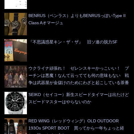
BENRUS（ベンラス）よりもBENRUSっぽいType II
Class Aオマージュ
『不思議惑星キン・ザ・ザ』 旧ソ連の脱力SF
ウクライナ頑張れ！ ゼレンスキーかっこいい！ プ
ーチンは悪魔！なんて云ってても何の意味もない 戦
争は武器屋が金儲けのためにわざと起こしている茶番
SEIKO（セイコー）新生スピードタイマーは出たけど
スピードマスターはやらないのか
RED WING（レッドウィング）OLD OUTDOOR
193Os SPORT BOOT 買ってから一年ちょっと経