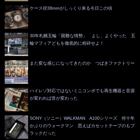
ケース径38mmがしっくり来る今日この頃
30年札幌五輪「困難な情勢」 よし、よくやった 五
輪マフィアどもを徹底的に粉砕せよ！
また変な感じになってきたのか つばきファクトリー
ハイレゾ対応ではないミニコンポでも再生機器と音源
が変われば音が変わった
SONY（ソニー）WALKMAN A100シリーズ 何十年
かぶりのウォークマン 思えばカセットテープのもブ
ラックだった