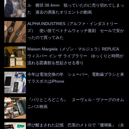
ル 横径:38.4mm 狙っていたのに売り切れてしまっ
た 過去の洒落たオリエントの動画
ALPHA INDUSTRIES（アルファ・インダストリー
ズ） 使い捨てベトナムウォッチ復刻 セールで安か
ったので買ってみた
Maison Margiela（メゾン・マルジェラ）REPLICA
ウィスパー イン ザ ライブラリー ゆっくりと時間が
流れる図書館を想起させる香り
今年は電池交換の年 シェーバー、電動歯ブラシと来
てラスボスはiPhone
『パリところどころ』 ヌーヴェル・ヴァーグのオム
ニバス映画
呼び醒まされた記憶 巴里のメトロで『珊瑚集』（永