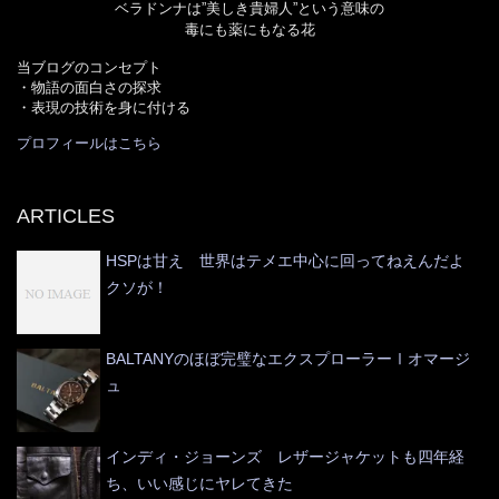
ベラドンナは”美しき貴婦人”という意味の
毒にも薬にもなる花
当ブログのコンセプト
・物語の面白さの探求
・表現の技術を身に付ける
プロフィールはこちら
ARTICLES
HSPは甘え 世界はテメエ中心に回ってねえんだよ
クソが！
BALTANYのほぼ完璧なエクスプローラーⅠオマージ
ュ
インディ・ジョーンズ レザージャケットも四年経
ち、いい感じにヤレてきた