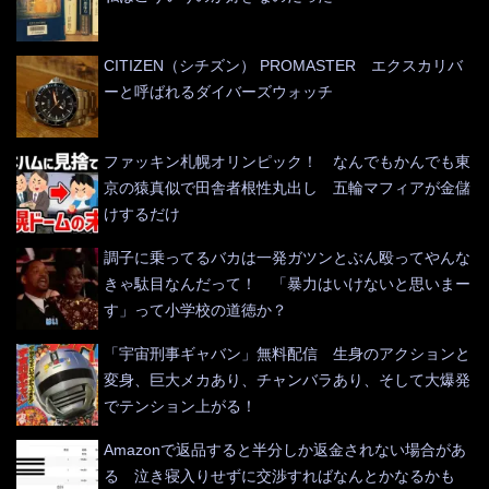
CITIZEN（シチズン） PROMASTER エクスカリバ
ーと呼ばれるダイバーズウォッチ
ファッキン札幌オリンピック！ なんでもかんでも東
京の猿真似で田舎者根性丸出し 五輪マフィアが金儲
けするだけ
調子に乗ってるバカは一発ガツンとぶん殴ってやんな
きゃ駄目なんだって！ 「暴力はいけないと思いまー
す」って小学校の道徳か？
「宇宙刑事ギャバン」無料配信 生身のアクションと
変身、巨大メカあり、チャンバラあり、そして大爆発
でテンション上がる！
Amazonで返品すると半分しか返金されない場合があ
る 泣き寝入りせずに交渉すればなんとかなるかも