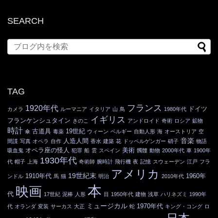
SEARCH
TAG
フランス
1920年代
ドイツ
カメラ
ルーマニア
イタリア
山
鳥
1980年代
イギリス
フランケンシュタイン
きのこ
アンドロイド
奇術
ロシア
鉱物
時計
古道具
19世紀
傘
毒薬
ウィーン
ベルギー
自動人形
海
オーストリア
空
音楽
人造人間
間諜
写真
オペラ
自作
香水
建築
花
ドッペルゲンガー
硝子
物語
オペラ座の怪人
美術
吸血鬼
犯罪
船
雲
スペイン
髑髏
動物
2000年代
車
1900年
1930年代
代
帽子
上海
奇術師
腕時計
飛行機
夜
記憶
スウェーデン
江戸
フラ
アメリカ
19世紀末
1910年代
1960年
ンドル
馬
猫
明治
2010年代
本
映画
代
17世紀
泥棒
人形
目
1950年代
建物
浅草
ハリネズミ
1990年
ミュージカル
1970年代
代
オランダ
変装
サーカス
大正
蛇
キング・コング
ロ