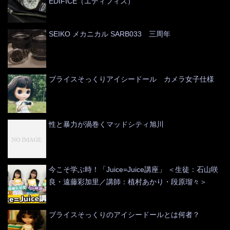
EDIFICE（エディフィス）
SEIKO メカニカル SARB033 三周年
ブライスそっくりアイシードール カメラ女子仕様
性と暴力が渦巻くマッドシティ旭川
今こそ学ぶ時！「Juice=Juice講座」 ＜生徒：石山咲
良・遠藤彩加里／講師：植村あかり・段原瑠々＞
ブライスそっくりのアイシードールとは何者？