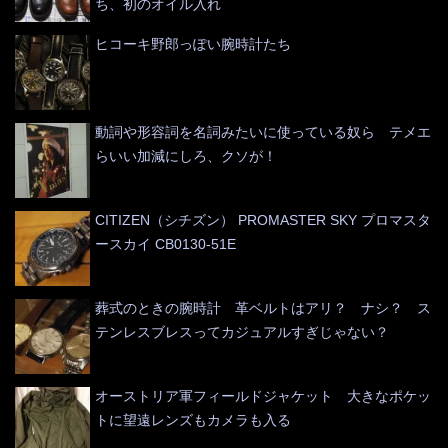
ち、初のオイル入れ
ヒコーキ野郎っぽい腕時計たち
動詞や形容詞を名詞みたいに使っている奴ら テメエ
らいい加減にしろ、クソが！
CITIZEN（シチズン） PROMASTER SKY プロマスタ
ースカイ CB0130-51E
葬式のときの腕時計 革ベルトはアリ？ ナシ？ ス
テンレスブレスってカジュアルすぎじゃない？
オーストリア軍フィールドジャケット 大きなポケッ
トに望遠レンズもカメラも入る