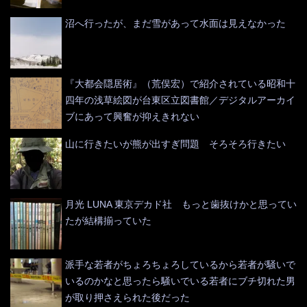
沼へ行ったが、まだ雪があって水面は見えなかった
『大都会隠居術』（荒俣宏）で紹介されている昭和十
四年の浅草絵図が台東区立図書館／デジタルアーカイ
ブにあって興奮が抑えきれない
山に行きたいが熊が出すぎ問題 そろそろ行きたい
月光 LUNA 東京デカド社 もっと歯抜けかと思ってい
たが結構揃っていた
派手な若者がちょろちょろしているから若者が騒いで
いるのかなと思ったら騒いでいる若者にブチ切れた男
が取り押さえられた後だった