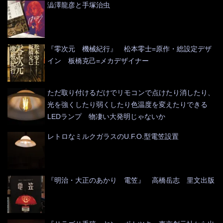
澁澤龍彦と手塚治虫
『零次元 機械紀行』 松本零士=原作・総設定デザ
イン 板橋克己=メカデザイナー
ただ取り付けるだけでリモコンで点けたり消したり、
光を強くしたり弱くしたり色温度を変えたりできる
LEDランプ 物凄い大発明じゃないか
レトロなミルクガラスのU.F.O.型電笠設置
『明治・大正のあかり 電笠』 高橋岳志 里文出版