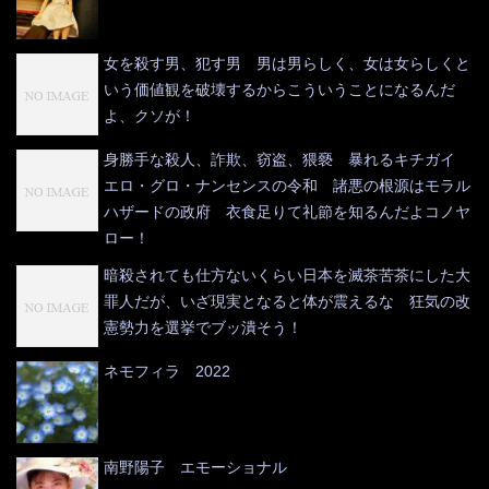
女を殺す男、犯す男 男は男らしく、女は女らしくと
いう価値観を破壊するからこういうことになるんだ
よ、クソが！
身勝手な殺人、詐欺、窃盗、猥褻 暴れるキチガイ
エロ・グロ・ナンセンスの令和 諸悪の根源はモラル
ハザードの政府 衣食足りて礼節を知るんだよコノヤ
ロー！
暗殺されても仕方ないくらい日本を滅茶苦茶にした大
罪人だが、いざ現実となると体が震えるな 狂気の改
憲勢力を選挙でブッ潰そう！
ネモフィラ 2022
南野陽子 エモーショナル