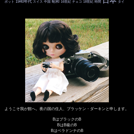
日本
1940年代
昭和
ボット
スイス
中国
16世紀
チェコ
18世紀
時間
タイ
ようこそ我が館へ。夜の国の住人、ブラッケン・ダーキンと申します。
BはブラックのB
BはB級のB
BはベラドンナのB