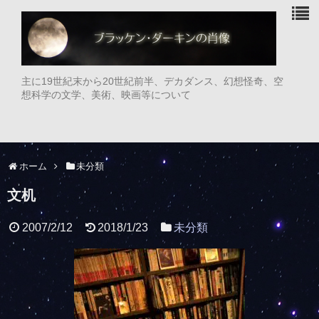
主に19世紀末から20世紀前半、デカダンス、幻想怪奇、空
想科学の文学、美術、映画等について
ホーム
未分類
文机
2007/2/12
2018/1/23
未分類