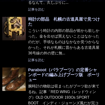
るなんて、久しぶりに...
記事を読む
時計の部品 札幌の古道具屋で見つけ
た
こういう時計の内部の部品が前から欲しか
った。金を出せば買えないことはなかった
のだが、手頃なものはなかなか見つからな
かった。それが札幌に昔からある古道具屋
36号線の外の壁に無...
記事を読む
Paraboot（パラブーツ）の定番シャ
ンボードの編み上げブーツ版 ボーリ
ュー
腕時計の物欲は収まったがブーツ欲が来て
るね。記事「RED WING（レッドウィン
グ）OLD OUTDOOR 193Os SPORT
BOOT インディ・ジョーンズ風だが完コ