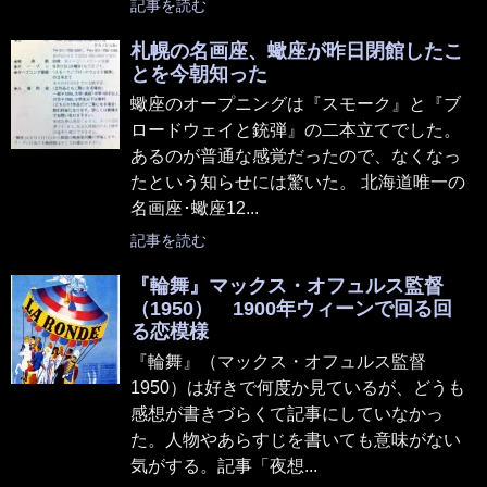
記事を読む
札幌の名画座、蠍座が昨日閉館したこ
とを今朝知った
蠍座のオープニングは『スモーク』と『ブ
ロードウェイと銃弾』の二本立てでした。
あるのが普通な感覚だったので、なくなっ
たという知らせには驚いた。 北海道唯一の
名画座･蠍座12...
記事を読む
『輪舞』マックス・オフュルス監督
（1950） 1900年ウィーンで回る回
る恋模様
『輪舞』（マックス・オフュルス監督
1950）は好きで何度か見ているが、どうも
感想が書きづらくて記事にしていなかっ
た。人物やあらすじを書いても意味がない
気がする。記事「夜想...