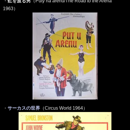
・
虹を渡る男
（Puty na arenu/The Road to the Arena
1963）
・
サーカスの世界
（Circus World 1964）