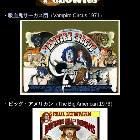
・
吸血鬼サーカス団
（Vampire Circus 1971）
・
ビッグ・アメリカン
（The Big American 1976）