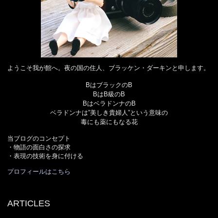
ようこそ我が館へ。夜の国の住人、ブラッケン・ダーキンと申します。
BはブラックのB
BはB級のB
BはベラドンナのB
ベラドンナは”美しき貴婦人”という意味の
毒にも薬にもなる花
当ブログのコンセプト
・物語の面白さの探求
・表現の技術を身に付ける
プロフィールはこちら
ARTICLES