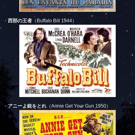
・
西部の王者
（Buffalo Bill 1944）
・
アニーよ銃をとれ
（Annie Get Your Gun 1950）