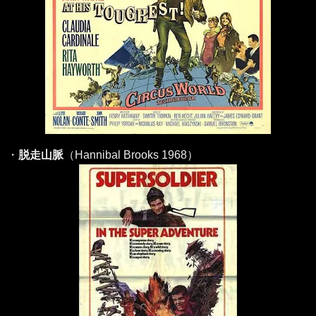
・
脱走山脈
（Hannibal Brooks 1968）