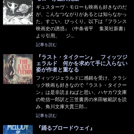
ギュスターヴ・モローも映画も好きなのだ
が、こんなつながりがあるとは知らなかっ
た。すごい、びっくり。以下は『フランス
映画史の誘惑』（中条省平 集英社新書）
より引用。 ジ...
記事を読む
『ラスト・タイクーン』 フィッツジ
ェラルド 何かを求めて手に入らない
姿が作者と重なる
フィッツジェラルドに感銘を受け、クラシ
ック映画も好きなので『ラスト・タイクー
ン』は是非読まねばと思い、ハヤカワ文庫
の乾信一郎訳と三笠書房の米田敏範訳を読
み、角川文庫大貫三郎...
記事を読む
『踊るブロードウェイ』