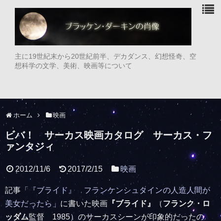
主に19世紀末から20世紀前半、デカダンス、幻想怪奇、空
想科学の文学、美術、映画等について
ホーム
映画
ビバ！ サーカス映画カタログ サーカス・フ
ァンタジィ
2012/11/6
2017/2/15
映画
記事
「『ブライド』 フランケンシュタインの人造人間が
美女だったら」
に書いた映画
『ブライド』
（
フランク・ロ
ッダム
監督 1985）のサーカスシーンが印象的だったの