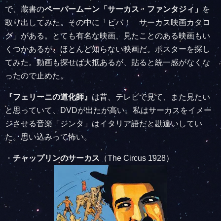
で、蔵書の
ペーパームーン「サーカス・ファンタジィ」
を
取り出してみた。その中に「ビバ！ サーカス映画カタロ
グ」がある。とても有名な映画、見たことのある映画もい
くつかあるが、ほとんど知らない映画だ。ポスターを探し
てみた。動画も探せば大抵あるが、貼ると統一感がなくな
ったので止めた。
『フェリーニの道化師』
は昔、テレビで見て、また見たい
と思っていて、DVDが出たが高い。私はサーカスをイメー
ジさせる音楽「ジンタ」はイタリア語だと勘違いしてい
た。思い込みって怖い。
・
チャップリンのサーカス
（The Circus 1928）