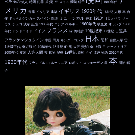
映画
ア
音楽
ペラ座の怪人
時間
犯罪
空
スイス
髑髏
硝子
1990年代
メリカ
イギリス
1920年代
毒薬
イタリア
建築
16世紀
人形
車
自
ミュージカル
1910年代
作
ドッペルゲンガー
スペイン
間諜
香水
オペラ
サー
1960年代
カス
チェコ
浅草
記憶
1900年代
ロシア
ベルギー
吸血鬼
オランダ
1980
フランス
19世紀末
ドイツ
古道具
年代
アンドロイド
猫
腕時計
17世紀
日本
フランケンシュタイン
昭和
中国
写真
キング・コング
自動人形
雲
1940年代
美術
奇術師
蛇
1950年代
18世紀
船
馬
大正
傘
上海
目
オーストリア
人造人間
19世紀
2000年代
変装
夜
鉱物
泥棒
奇術
タイ
江戸
物語
2010年代
本
1930年代
フランドル
山
ルーマニア
ロボット
スウェーデン
鳥
明治
帽
子