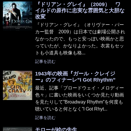
『ドリアン・グレイ』（2009） ワ
イルドの原作に忠実な雰囲気と大胆な
改変
『ドリアン・グレイ』（オリヴァー・パー
カー監督 2009）は日本では劇場公開され
なかったので、もっと安っぽい映画かと思
っていたが、かなりよかった。衣裳もセッ
トも小道具も映像も格...
記事を読む
1943年の映画『ガール・クレイジ
ー』のフィナーレ”I Got Rhythm”
最近、記事「ブロードウェイ・メロディー
色々」に書いた映画をいくつか見たり動画
を見たりして”Broadway Rhythm”を何度も
聴いていると何となく”I Got Rhyt...
記事を読む
モローが絵の先生