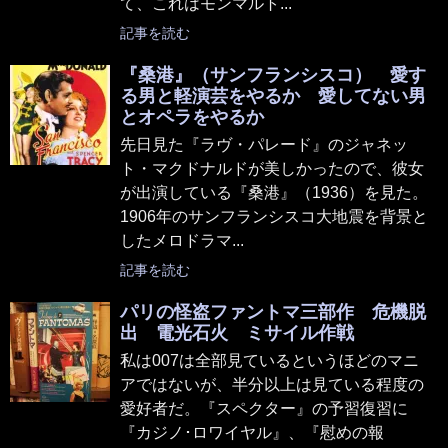
て、これはモンマルト...
記事を読む
『桑港』（サンフランシスコ） 愛す
る男と軽演芸をやるか 愛してない男
とオペラをやるか
先日見た『ラヴ・パレード』のジャネッ
ト・マクドナルドが美しかったので、彼女
が出演している『桑港』（1936）を見た。
1906年のサンフランシスコ大地震を背景と
したメロドラマ...
記事を読む
パリの怪盗ファントマ三部作 危機脱
出 電光石火 ミサイル作戦
私は007は全部見ているというほどのマニ
アではないが、半分以上は見ている程度の
愛好者だ。『スペクター』の予習復習に
『カジノ･ロワイヤル』、『慰めの報