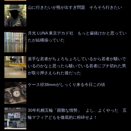
山に行きたいが熊が出すぎ問題 そろそろ行きたい
月光 LUNA 東京デカド社 もっと歯抜けかと思ってい
たが結構揃っていた
派手な若者がちょろちょろしているから若者が騒いで
いるのかなと思ったら騒いでいる若者にブチ切れた男
が取り押さえられた後だった
ケース径38mmがしっくり来る今日この頃
30年札幌五輪「困難な情勢」 よし、よくやった 五
輪マフィアどもを徹底的に粉砕せよ！