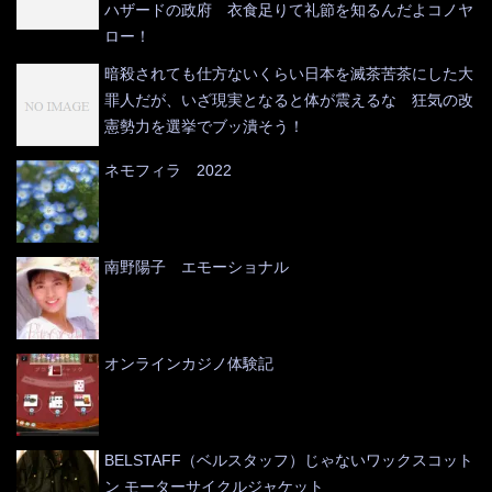
ハザードの政府 衣食足りて礼節を知るんだよコノヤ
ロー！
暗殺されても仕方ないくらい日本を滅茶苦茶にした大
罪人だが、いざ現実となると体が震えるな 狂気の改
憲勢力を選挙でブッ潰そう！
ネモフィラ 2022
南野陽子 エモーショナル
オンラインカジノ体験記
BELSTAFF（ベルスタッフ）じゃないワックスコット
ン モーターサイクルジャケット