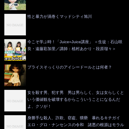
性と暴力が渦巻くマッドシティ旭川
今こそ学ぶ時！「Juice=Juice講座」 ＜生徒：石山咲
良・遠藤彩加里／講師：植村あかり・段原瑠々＞
ブライスそっくりのアイシードールとは何者？
女を殺す男、犯す男 男は男らしく、女は女らしくと
いう価値観を破壊するからこういうことになるんだ
よ、クソが！
身勝手な殺人、詐欺、窃盗、猥褻 暴れるキチガイ
エロ・グロ・ナンセンスの令和 諸悪の根源はモラル