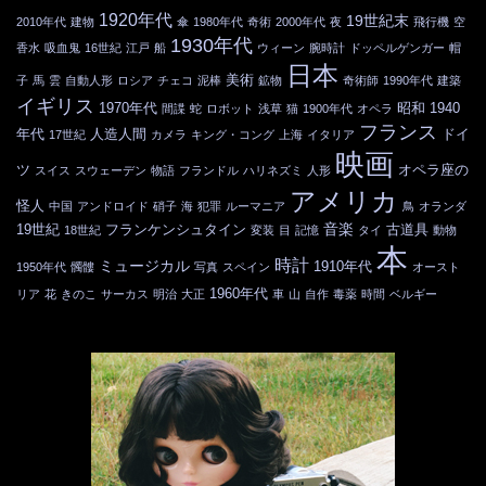
1920年代
19世紀末
2010年代
建物
傘
1980年代
奇術
2000年代
夜
飛行機
空
1930年代
香水
吸血鬼
16世紀
江戸
船
ウィーン
腕時計
ドッペルゲンガー
帽
日本
美術
子
馬
雲
自動人形
ロシア
チェコ
泥棒
鉱物
奇術師
1990年代
建築
イギリス
1970年代
昭和
1940
間諜
蛇
ロボット
浅草
猫
1900年代
オペラ
フランス
年代
人造人間
ドイ
17世紀
カメラ
キング・コング
上海
イタリア
映画
ツ
オペラ座の
スイス
スウェーデン
物語
フランドル
ハリネズミ
人形
アメリカ
怪人
中国
アンドロイド
硝子
海
犯罪
ルーマニア
鳥
オランダ
音楽
19世紀
フランケンシュタイン
古道具
18世紀
変装
目
記憶
タイ
動物
本
時計
ミュージカル
1910年代
1950年代
髑髏
写真
スペイン
オースト
1960年代
リア
花
きのこ
サーカス
明治
大正
車
山
自作
毒薬
時間
ベルギー