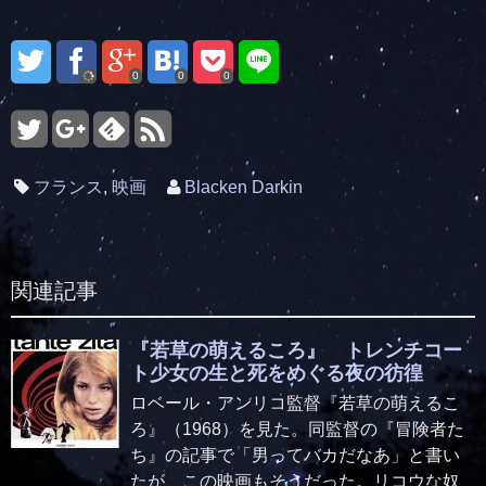
0
0
0
フランス
,
映画
Blacken Darkin
関連記事
『若草の萌えるころ』 トレンチコー
ト少女の生と死をめぐる夜の彷徨
ロベール・アンリコ監督『若草の萌えるこ
ろ』（1968）を見た。同監督の『冒険者た
ち』の記事で「男ってバカだなあ」と書い
たが、この映画もそうだった。リコウな奴