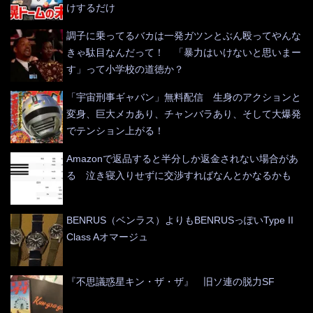
けするだけ
調子に乗ってるバカは一発ガツンとぶん殴ってやんな
きゃ駄目なんだって！ 「暴力はいけないと思いまー
す」って小学校の道徳か？
「宇宙刑事ギャバン」無料配信 生身のアクションと
変身、巨大メカあり、チャンバラあり、そして大爆発
でテンション上がる！
Amazonで返品すると半分しか返金されない場合があ
る 泣き寝入りせずに交渉すればなんとかなるかも
BENRUS（ベンラス）よりもBENRUSっぽいType II
Class Aオマージュ
『不思議惑星キン・ザ・ザ』 旧ソ連の脱力SF