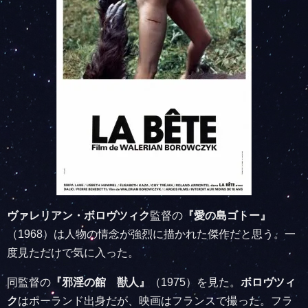
ヴァレリアン・ボロヴツィク
監督の
『愛の島ゴトー』
（1968）は人物の情念が強烈に描かれた傑作だと思う。一
度見ただけで気に入った。
同監督の
『邪淫の館 獣人』
（1975）を見た。
ボロヴツィ
ク
はポーランド出身だが、映画はフランスで撮った。フラ