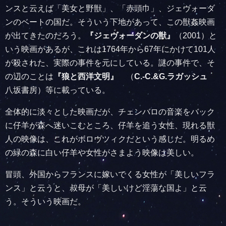
ンスと云えば「美女と野獣」、「赤頭巾」、ジェヴォーダ
ンのベートの国だ。そういう下地があって、この獣姦映画
が出てきたのだろう。
『ジェヴォーダンの獣』
（2001）と
いう映画があるが、これは1764年から67年にかけて101人
が殺された、実際の事件を元にしている。謎の事件で、そ
の辺のことは
『狼と西洋文明』
（
C.-C.&G.ラガッシュ
八坂書房）等に載っている。
全体的に淡々とした映画だが、チェンバロの音楽をバック
に仔羊が森へ迷いこむところ、仔羊を追う女性、現れる獣
人の映像は、これがボロヴツィクだという感じだ。明るめ
の緑の森に白い仔羊や女性がさまよう映像は美しい。
冒頭、外国からフランスに嫁いでくる女性が「美しいフラ
ンス」と云うと、叔母が「美しいけど淫蕩な国よ」と云
う。そういう映画だ。