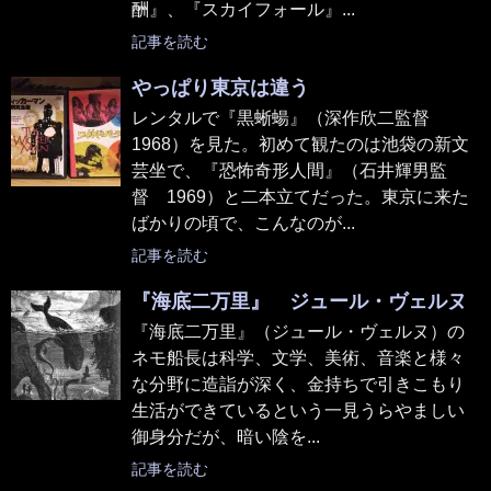
酬』、『スカイフォール』...
記事を読む
やっぱり東京は違う
レンタルで『黒蜥蝪』（深作欣二監督
1968）を見た。初めて観たのは池袋の新文
芸坐で、『恐怖奇形人間』（石井輝男監
督 1969）と二本立てだった。東京に来た
ばかりの頃で、こんなのが...
記事を読む
『海底二万里』 ジュール・ヴェルヌ
『海底二万里』（ジュール・ヴェルヌ）の
ネモ船長は科学、文学、美術、音楽と様々
な分野に造詣が深く、金持ちで引きこもり
生活ができているという一見うらやましい
御身分だが、暗い陰を...
記事を読む