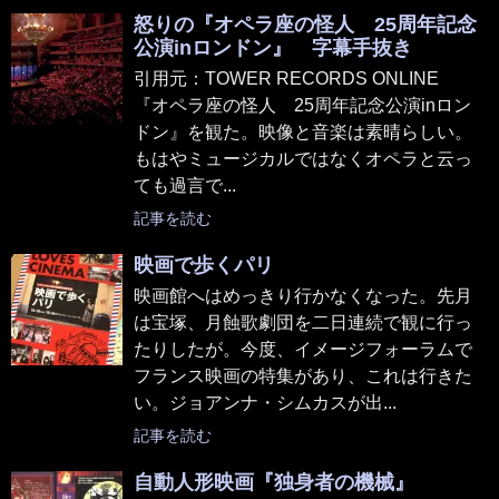
怒りの『オペラ座の怪人 25周年記念
公演inロンドン』 字幕手抜き
引用元：TOWER RECORDS ONLINE
『オペラ座の怪人 25周年記念公演inロン
ドン』を観た。映像と音楽は素晴らしい。
もはやミュージカルではなくオペラと云っ
ても過言で...
記事を読む
映画で歩くパリ
映画館へはめっきり行かなくなった。先月
は宝塚、月蝕歌劇団を二日連続で観に行っ
たりしたが。今度、イメージフォーラムで
フランス映画の特集があり、これは行きた
い。ジョアンナ・シムカスが出...
記事を読む
自動人形映画『独身者の機械』