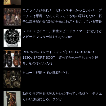
ウクライナ頑張れ！ ゼレンスキーかっこいい！ プ
ーチンは悪魔！なんて云ってても何の意味もない 戦
争は武器屋が金儲けのためにわざと起こしている茶番
SEIKO（セイコー）新生スピードタイマーは出たけど
スピードマスターはやらないのか
RED WING（レッドウィング）OLD OUTDOOR
193Os SPORT BOOT 買ってから一年ちょっと経
ち、初のオイル入れ
ヒコーキ野郎っぽい腕時計たち
動詞や形容詞を名詞みたいに使っている奴ら テメエ
らいい加減にしろ、クソが！