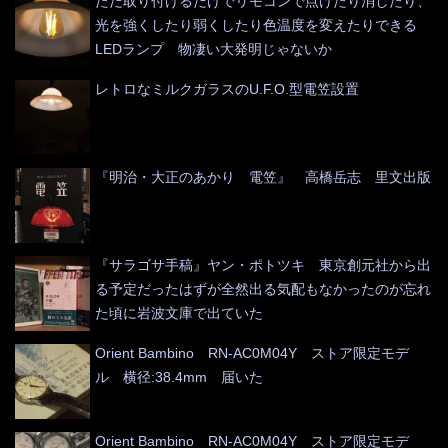
ただ取り付けるだけでリモコンで点けたり消したり、
光を強くしたり弱くしたり色温度を変えたりできる
LEDランプ 物凄い大発明じゃないか
レトロなミルクガラスのU.F.O.型電笠設置
『明治・大正のあかり 電笠』 高橋岳志 里文出版
『サラゴサ手稿』ヤン・ポトツキ 東京創元社から出
る予定だったはずが全然出る気配もなかったのが忘れ
た頃に岩波文庫で出ていた
Orient Bambino RN-AC0M04Y ストア限定モデ
ル 横径:38.4mm 届いた
Orient Bambino RN-AC0M04Y ストア限定モデ