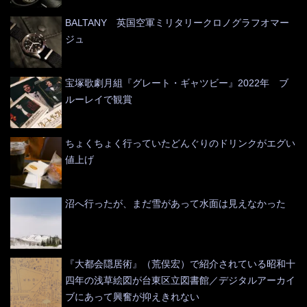
BALTANY 英国空軍ミリタリークロノグラフオマー
ジュ
宝塚歌劇月組『グレート・ギャツビー』2022年 ブ
ルーレイで観賞
ちょくちょく行っていたどんぐりのドリンクがエグい
値上げ
沼へ行ったが、まだ雪があって水面は見えなかった
『大都会隠居術』（荒俣宏）で紹介されている昭和十
四年の浅草絵図が台東区立図書館／デジタルアーカイ
ブにあって興奮が抑えきれない