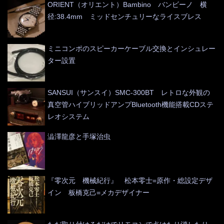
ORIENT（オリエント）Bambino バンビーノ 横
径:38.4mm ミッドセンチュリーなライスブレス
ミニコンポのスピーカーケーブル交換とインシュレー
ター設置
SANSUI（サンスイ）SMC-300BT レトロな外観の
真空管ハイブリッドアンプBluetooth機能搭載CDステ
レオシステム
澁澤龍彦と手塚治虫
『零次元 機械紀行』 松本零士=原作・総設定デザ
イン 板橋克己=メカデザイナー