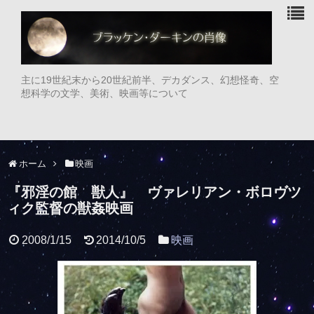
主に19世紀末から20世紀前半、デカダンス、幻想怪奇、空
想科学の文学、美術、映画等について
ホーム
映画
『邪淫の館 獣人』 ヴァレリアン・ボロヴツ
ィク監督の獣姦映画
2008/1/15
2014/10/5
映画