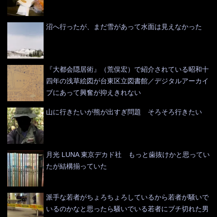
沼へ行ったが、まだ雪があって水面は見えなかった
『大都会隠居術』（荒俣宏）で紹介されている昭和十
四年の浅草絵図が台東区立図書館／デジタルアーカイ
ブにあって興奮が抑えきれない
山に行きたいが熊が出すぎ問題 そろそろ行きたい
月光 LUNA 東京デカド社 もっと歯抜けかと思ってい
たが結構揃っていた
派手な若者がちょろちょろしているから若者が騒いで
いるのかなと思ったら騒いでいる若者にブチ切れた男