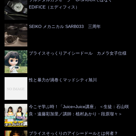
EDIFICE（エディフィス）
SEIKO メカニカル SARB033 三周年
ブライスそっくりアイシードール カメラ女子仕様
性と暴力が渦巻くマッドシティ旭川
今こそ学ぶ時！「Juice=Juice講座」 ＜生徒：石山咲
良・遠藤彩加里／講師：植村あかり・段原瑠々＞
ブライスそっくりのアイシードールとは何者？