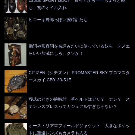
193Os SPORT BOOT 買ってから一年ちょっと経
ち、初のオイル入れ
ヒコーキ野郎っぽい腕時計たち
動詞や形容詞を名詞みたいに使っている奴ら テメエ
らいい加減にしろ、クソが！
CITIZEN（シチズン） PROMASTER SKY プロマスタ
ースカイ CB0130-51E
葬式のときの腕時計 革ベルトはアリ？ ナシ？ ス
テンレスブレスってカジュアルすぎじゃない？
オーストリア軍フィールドジャケット 大きなポケッ
トに望遠レンズもカメラも入る