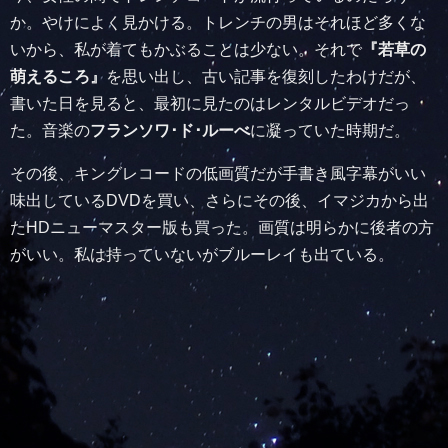
か。やけによく見かける。トレンチの男はそれほど多くな
いから、私が着てもかぶることは少ない。それで
『若草の
萌えるころ』
を思い出し、古い記事を復刻したわけだが、
書いた日を見ると、最初に見たのはレンタルビデオだっ
た。音楽の
フランソワ･ド･ルーべ
に凝っていた時期だ。
その後、キングレコードの低画質だが手書き風字幕がいい
味出しているDVDを買い、さらにその後、イマジカから出
たHDニューマスター版も買った。画質は明らかに後者の方
がいい。私は持っていないがブルーレイも出ている。