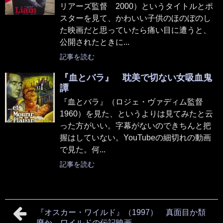
リアーズ監督 2000）というタイトルとポ
スターを見て、かわいい子供のほのぼのし
た映画だと思っていたら痛い目に遭うと、
公開されたときに...
記事を読む
『血とバラ』 耽美で切ない女吸血鬼
譚
『血とバラ』（ロジェ・ヴァディム監督
1960）を見た、というよりは見てみたと云
った方がいい。字幕がないのできちんと把
握はしていない。YouTubeの細切れの動画
で見た。何...
記事を読む
『オスカー・ワイルド』（1997） 真面目か頽
廃か ワイルドの伝記映画