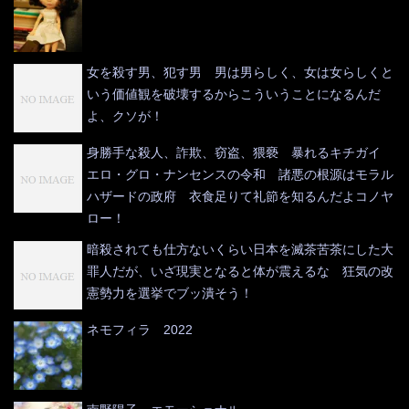
女を殺す男、犯す男 男は男らしく、女は女らしくと
いう価値観を破壊するからこういうことになるんだ
よ、クソが！
身勝手な殺人、詐欺、窃盗、猥褻 暴れるキチガイ
エロ・グロ・ナンセンスの令和 諸悪の根源はモラル
ハザードの政府 衣食足りて礼節を知るんだよコノヤ
ロー！
暗殺されても仕方ないくらい日本を滅茶苦茶にした大
罪人だが、いざ現実となると体が震えるな 狂気の改
憲勢力を選挙でブッ潰そう！
ネモフィラ 2022