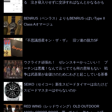
る 泣き寝入りせずに交渉すればなんとかなるかも
BENRUS（ベンラス）よりもBENRUSっぽいType II
Class Aオマージュ
『不思議惑星キン・ザ・ザ』 旧ソ連の脱力SF
ウクライナ頑張れ！ ゼレンスキーかっこいい！ プ
ーチンは悪魔！なんて云ってても何の意味もない 戦
争は武器屋が金儲けのためにわざと起こしている茶番
SEIKO（セイコー）新生スピードタイマーは出たけど
スピードマスターはやらないのか
RED WING（レッドウィング）OLD OUTDOOR