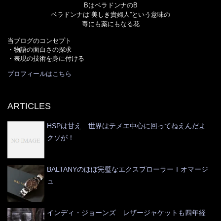
BはベラドンナのB
ベラドンナは”美しき貴婦人”という意味の
毒にも薬にもなる花
当ブログのコンセプト
・物語の面白さの探求
・表現の技術を身に付ける
プロフィールはこちら
ARTICLES
HSPは甘え 世界はテメエ中心に回ってねえんだよ
クソが！
BALTANYのほぼ完璧なエクスプローラーⅠオマージ
ュ
インディ・ジョーンズ レザージャケットも四年経