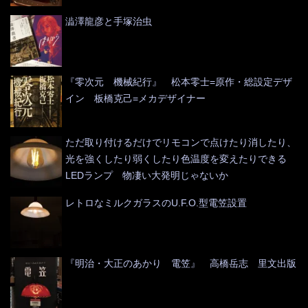
澁澤龍彦と手塚治虫
『零次元 機械紀行』 松本零士=原作・総設定デザ
イン 板橋克己=メカデザイナー
ただ取り付けるだけでリモコンで点けたり消したり、
光を強くしたり弱くしたり色温度を変えたりできる
LEDランプ 物凄い大発明じゃないか
レトロなミルクガラスのU.F.O.型電笠設置
『明治・大正のあかり 電笠』 高橋岳志 里文出版