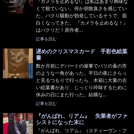
『カメラを止めるな!』は私はあまり興味な
くて観ていない。何か胡散臭さを感じてい
た。パクり騒動が勃発しているそうで、面
白くなってきた。 『カメラを止めるな！』
はパクリだ！原作者...
記事を読む
遅めのクリスマスカード 手彩色絵葉
書
数か月前にデパートの催事でパリの蚤の市
のような一角があった。平日の夜にさらっ
と見るつもりで行ったら、木箱に大量の古
い絵葉書があり、じっくり吟味するために
休みの日にまた行った。結構な...
記事を読む
『がんばれ、リアム』 失業者がファ
シストになった末に
『がんばれ、リアム』（スティーヴン・フ