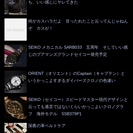
ち、いい感じにヤレてきた
何がカスハラだよ 甘ったれたこと云ってんじゃねん
ぞ カスが！
SEIKO メカニカル SARB033 五周年 そしていい感
じのプアマンズグランドセイコー発売予定
ORIENT（オリエント）のCaptain（キャプテン）と
いうかっこよすぎるダイバーズクロノの色違い
SEIKO（セイコー）スピードマスター現代デザインと
云っても過言ではないくらいかっこよいクロノグラ
フ 海外モデル SSB379P1
深夜の革ベルトケア