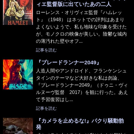
ィエ監督版に出ていたあの二人
ローレンス・オリヴィエ監督『ハムレッ
ト』（1948） はネットでの評判はあまり
よくないようで、私も地味な印象を受けた
が、モノクロの映像が美しい。陰鬱な城内
の薄汚れた壁やオフ...
記事を読む
『ブレードランナー2049』
人造人間やアンドロイド、フランケンシュ
タインのテーマなど大好きな私は勿論、
『ブレードランナー2049』（ドゥニ・ヴィ
ルヌーヴ監督 2017）を観に行った。あえ
て予習復習はし...
記事を読む
『カメラを止めるな!』パクり騒動勃
発