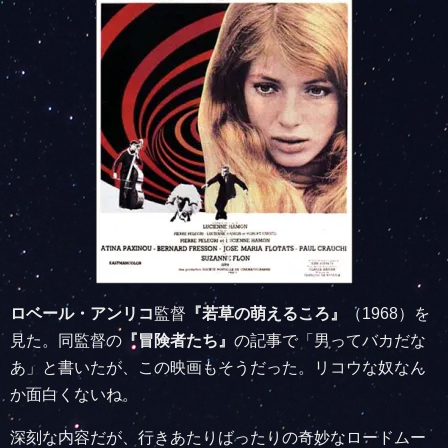
ロベール・アンリコ
監督
『若草の萌えるころ』
（1968）を
見た。同監督の
『冒険者たち』
の記事で「男ってバカだな
あ」と書いたが、この映画もそうだった。リコウな奴なん
か面白くないね。
深刻な内容だが、行きあたりばったりの奇妙なロードムー