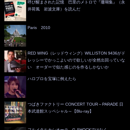
呼び醒まされた記憶 巴里のメトロで『珊瑚集』（永
井荷風 岩波文庫）を読んだ
Paris 2010
RED WING（レッドウィング）WILLISTON 9436がド
レッシーでかっこよいので欲しいが全然出回っていな
い オーダーで似た感じのを作るしかないか
ハロプロを宝塚に例えたら
つばきファクトリー CONCERT TOUR～PARADE 日
本武道館スッペシャル～【Blu-ray】
フルメタルカシオーク G-SHOCKではなく