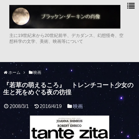
主に19世紀末から20世紀前半、デカダンス、幻想怪奇、空
想科学の文学、美術、映画等について
ホーム
映画
『若草の萌えるころ』 トレンチコート少女の
生と死をめぐる夜の彷徨
2008/3/1
2016/4/19
映画