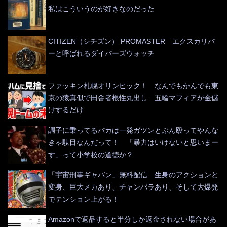
私はこういうのが好きなのだった
CITIZEN（シチズン） PROMASTER エクスカリバ
ーと呼ばれるダイバーズウォッチ
ファッキン札幌オリンピック！ なんでもかんでも東
京の猿真似で田舎者根性丸出し 五輪マフィアが金儲
けするだけ
調子に乗ってるバカは一発ガツンとぶん殴ってやんな
きゃ駄目なんだって！ 「暴力はいけないと思いまー
す」って小学校の道徳か？
「宇宙刑事ギャバン」無料配信 生身のアクションと
変身、巨大メカあり、チャンバラあり、そして大爆発
でテンション上がる！
Amazonで返品すると半分しか返金されない場合があ