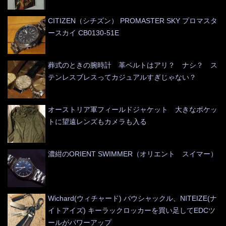
CITIZEN（シチズン） PROMASTER SKY プロマスタ
ースカイ CB0130-51E
葬式のときの腕時計 革ベルトはアリ？ ナシ？ ス
テンレスブレスってカジュアルすぎじゃない？
オーストリア軍フィールドジャケット 大きなポケッ
トに望遠レンズもカメラも入る
濃紺のORIENT SWIMMER（オリエント スイマー）
Wichard(ウィチャード) バウシャックル、NITEIZE(ナ
イトアイズ) キーラックロッカーを買い足してEDCツ
ールがパワーアップ