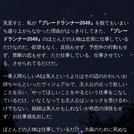
見直すと、私が
『ブレードランナー2049』
を観てもいまい
ち盛り上がらなかった理由がはっきりしてきた。
『ブレー
ドランナー2049』
のほとんどの人物は忠実に仕事している
だけなのだ。欲望もなく、反抗もせず、予想外の行動もせ
ず、禁断の恋もせず、ただ仕事している、仕事させてい
る、させられてるだけだ。
一番人間らしいAIは美人というよりはその辺のかわいいお
姉ちゃんといったヴィジュアルで、主人公の云って欲しい
ことを云い、やってほしいことをやるという仕事をこなし
ているだけ。いなくなっても主人公はショックを受けるわ
けでもない。娼婦は美人かもしれないが色恋の演技もせ
ず、お仕事感丸出しだ。
ほとんどの人物は仕事しているだけ、大義のために死ぬな