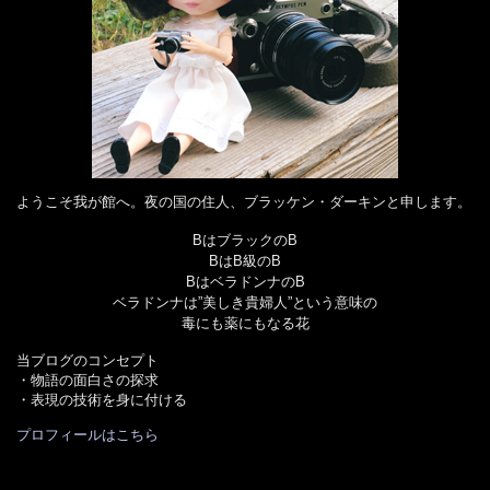
ようこそ我が館へ。夜の国の住人、ブラッケン・ダーキンと申します。
BはブラックのB
BはB級のB
BはベラドンナのB
ベラドンナは”美しき貴婦人”という意味の
毒にも薬にもなる花
当ブログのコンセプト
・物語の面白さの探求
・表現の技術を身に付ける
プロフィールはこちら