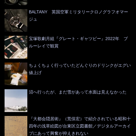
BALTANY 英国空軍ミリタリークロノグラフオマー
ジュ
宝塚歌劇月組『グレート・ギャツビー』2022年 ブ
ルーレイで観賞
ちょくちょく行っていたどんぐりのドリンクがエグい
値上げ
沼へ行ったが、まだ雪があって水面は見えなかった
『大都会隠居術』（荒俣宏）で紹介されている昭和十
四年の浅草絵図が台東区立図書館／デジタルアーカイ
ブにあって興奮が抑えきれない