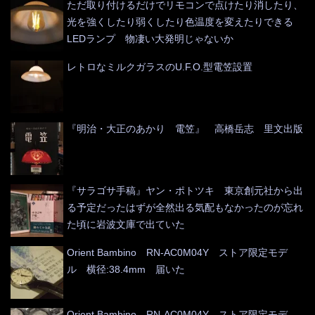
ただ取り付けるだけでリモコンで点けたり消したり、
光を強くしたり弱くしたり色温度を変えたりできる
LEDランプ 物凄い大発明じゃないか
レトロなミルクガラスのU.F.O.型電笠設置
『明治・大正のあかり 電笠』 高橋岳志 里文出版
『サラゴサ手稿』ヤン・ポトツキ 東京創元社から出
る予定だったはずが全然出る気配もなかったのが忘れ
た頃に岩波文庫で出ていた
Orient Bambino RN-AC0M04Y ストア限定モデ
ル 横径:38.4mm 届いた
Orient Bambino RN-AC0M04Y ストア限定モデ