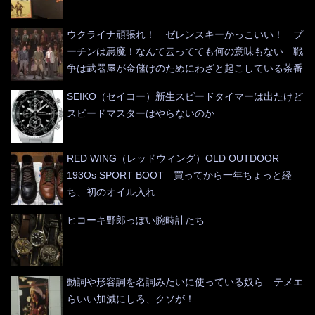
ウクライナ頑張れ！ ゼレンスキーかっこいい！ プ
ーチンは悪魔！なんて云ってても何の意味もない 戦
争は武器屋が金儲けのためにわざと起こしている茶番
SEIKO（セイコー）新生スピードタイマーは出たけど
スピードマスターはやらないのか
RED WING（レッドウィング）OLD OUTDOOR
193Os SPORT BOOT 買ってから一年ちょっと経
ち、初のオイル入れ
ヒコーキ野郎っぽい腕時計たち
動詞や形容詞を名詞みたいに使っている奴ら テメエ
らいい加減にしろ、クソが！