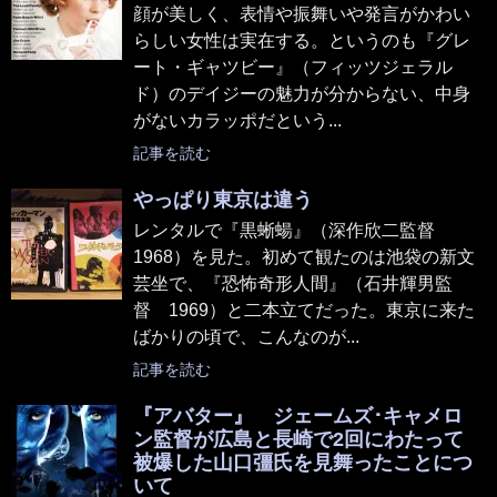
顔が美しく、表情や振舞いや発言がかわい
らしい女性は実在する。というのも『グレ
ート・ギャツビー』（フィッツジェラル
ド）のデイジーの魅力が分からない、中身
がないカラッポだという...
記事を読む
やっぱり東京は違う
レンタルで『黒蜥蝪』（深作欣二監督
1968）を見た。初めて観たのは池袋の新文
芸坐で、『恐怖奇形人間』（石井輝男監
督 1969）と二本立てだった。東京に来た
ばかりの頃で、こんなのが...
記事を読む
『アバター』 ジェームズ･キャメロ
ン監督が広島と長崎で2回にわたって
被爆した山口彊氏を見舞ったことにつ
いて