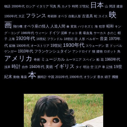
日本
物語
2000年代
ロシア
イタリア
写真
馬
カメラ
時間
17世紀
山
間諜
建築
映
フランス
古道具
1950年代
大正
奇術師
オペラ
自動人形
蛇
スイス
画
オペラ座の怪人
人造人間
昭和
飛行機
傘
変装
ハリネズミ
海
犯罪
キン
ドイツ
グ・コング
1980年代
ウィーン
泥棒
チェコ
夜
吸血鬼
サーカス
きのこ
帽
1920年代
音楽
1970年
子
上海
16世紀
フランドル
18世紀
目
人形
ベルギー
1930年代
代
19世紀
鉱物
1900年代
オーストリア
スウェーデン
雲
ドッペル
1910年代
フランケンシュタイン
ゲンガー
アンドロイド
猫
建物
ロボット
鳥
アメリカ
ミュージカル
1960年代
奇術
ルーマニア
スペイン
船
花
イギリス
時計
19世
1940年代
美術
浅草
自作
タイ
明治
空
江戸
車
記憶
本
紀末
動物
毒薬
腕時計
中国
2010年代
1990年代
オランダ
香水
硝子
髑髏