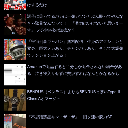
けするだけ
調子に乗ってるバカは一発ガツンとぶん殴ってやんな
きゃ駄目なんだって！ 「暴力はいけないと思いまー
す」って小学校の道徳か？
「宇宙刑事ギャバン」無料配信 生身のアクションと
変身、巨大メカあり、チャンバラあり、そして大爆発
でテンション上がる！
Amazonで返品すると半分しか返金されない場合があ
る 泣き寝入りせずに交渉すればなんとかなるかも
BENRUS（ベンラス）よりもBENRUSっぽいType II
Class Aオマージュ
『不思議惑星キン・ザ・ザ』 旧ソ連の脱力SF