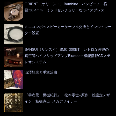
ORIENT（オリエント）Bambino バンビーノ 横
径:38.4mm ミッドセンチュリーなライスブレス
ミニコンポのスピーカーケーブル交換とインシュレー
ター設置
SANSUI（サンスイ）SMC-300BT レトロな外観の
真空管ハイブリッドアンプBluetooth機能搭載CDステ
レオシステム
澁澤龍彦と手塚治虫
『零次元 機械紀行』 松本零士=原作・総設定デザ
イン 板橋克己=メカデザイナー