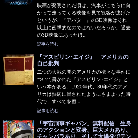
映画が発明された頃は、汽車がこちらに向
かって走ってくる映像を見て観客が逃げた
というが、『アバター』の3D映像はそれ
以上に衝撃的なのではないだろうか。過去
の3D映像にあったほ...
記事を読む
『アスピリン･エイジ』 アメリカの
自己批判
二つの大戦の間のアメリカの様々な事件に
ついて書かれた『アスピリン･エイジ』と
いう本がある。1920年代、30年代のアメ
リカは熱病に冒されたようにさまよった時
代で、すべてを癒...
記事を読む
「宇宙刑事ギャバン」無料配信 生身
のアクションと変身、巨大メカあり、
チャンバラあり、そして大爆発でテン