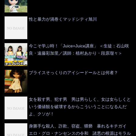
性と暴力が渦巻くマッドシティ旭川
今こそ学ぶ時！「Juice=Juice講座」 ＜生徒：石山咲
良・遠藤彩加里／講師：植村あかり・段原瑠々＞
ブライスそっくりのアイシードールとは何者？
女を殺す男、犯す男 男は男らしく、女は女らしくと
いう価値観を破壊するからこういうことになるんだ
よ、クソが！
身勝手な殺人、詐欺、窃盗、猥褻 暴れるキチガイ
エロ・グロ・ナンセンスの令和 諸悪の根源はモラル