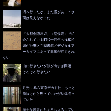
沼へ行ったが、まだ雪があって水
面は見えなかった
『大都会隠居術』（荒俣宏）で紹
介されている昭和十四年の浅草絵
図が台東区立図書館／デジタルア
ーカイブにあって興奮が抑えきれ
ない
山に行きたいが熊が出すぎ問題
そろそろ行きたい
月光 LUNA 東京デカド社 もっと
歯抜けかと思っていたが結構揃っ
ていた
派手な若者がちょろちょろしてい