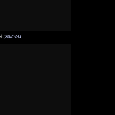
者
ipsum241