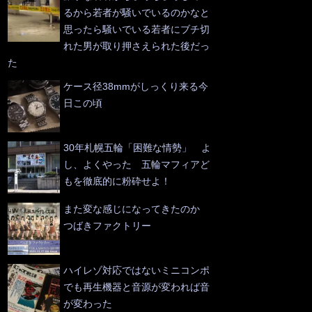
るから若者が騒いでいるのかなと
思ったら騒いでいる若者にブチ切
れた男が取り押さえられた後だっ
た
ケース径38mmがしっくり来る今
日この頃
30年札幌五輪「困難な情勢」 よ
し、よくやった 五輪マフィアど
もを徹底的に粉砕せよ！
また変な感じになってきたのか
つばきファクトリー
ハイレゾ対応ではないミニコンポ
でも再生機器と音源が変われば音
が変わった