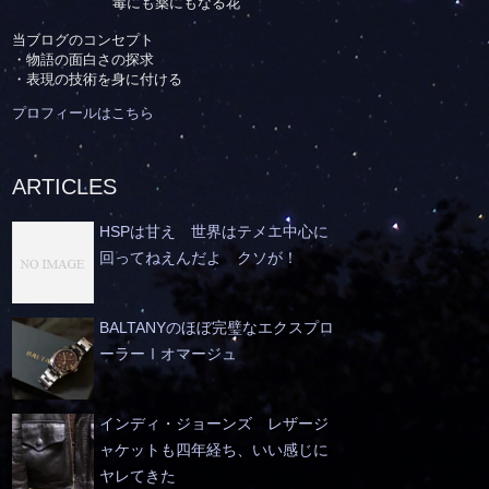
毒にも薬にもなる花
当ブログのコンセプト
・物語の面白さの探求
・表現の技術を身に付ける
プロフィールはこちら
ARTICLES
HSPは甘え 世界はテメエ中心に
回ってねえんだよ クソが！
BALTANYのほぼ完璧なエクスプロ
ーラーⅠオマージュ
インディ・ジョーンズ レザージ
ャケットも四年経ち、いい感じに
ヤレてきた