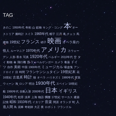
TAG
本
きのこ
1950年代
奇術
山
鉱物
キング・コング
オー
1960年代
ストリア
腕時計
スイス
帽子
江戸
車
チェコ
馬
映画
フランス
19世紀
オペラ座の
建物
硝子
アメリカ
怪人
1970年代
ルーマニア
スウェー
1920年代
デン
人形
香水
写真
ベルギー
2010年代
空
タ
ドイ
イ
動物
傘
飛行機
雲
ドッペルゲンガー
カメラ
毒薬
ミュージカル
ツ
美術
自作
中国
1900年代
吸血鬼
アン
19世紀末
フランケンシュタイン
ドロイド
目
時間
花
時計
古道具
16世紀
猫
オペラ
ハリネズミ
1980年代
変装
1930年代
ウィーン
海
ロシア
明治
スペイン
18世紀
日本
イギリス
船
1990年代
自動人形
2000年代
1940年代
犯罪
浅草
上海
物語
髑髏
17世紀
サーカス
建築
音楽
昭和
1910年代
人
記憶
イタリア
間諜
オランダ
蛇
造人間
鳥
泥棒
奇術師
大正
夜
ロボット
フランドル