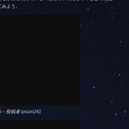
てみよう。
i –
投稿者
ipsum241