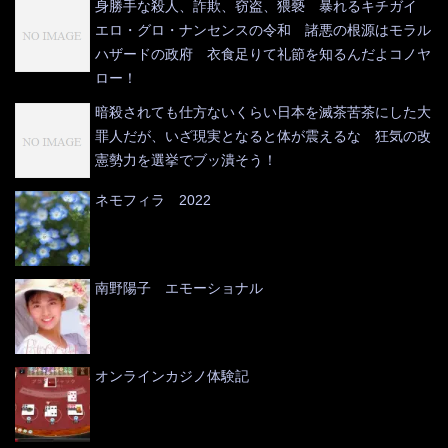
身勝手な殺人、詐欺、窃盗、猥褻 暴れるキチガイ
エロ・グロ・ナンセンスの令和 諸悪の根源はモラル
ハザードの政府 衣食足りて礼節を知るんだよコノヤ
ロー！
暗殺されても仕方ないくらい日本を滅茶苦茶にした大
罪人だが、いざ現実となると体が震えるな 狂気の改
憲勢力を選挙でブッ潰そう！
ネモフィラ 2022
南野陽子 エモーショナル
オンラインカジノ体験記