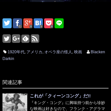
0
0
0
1920年代
,
アメリカ
,
オペラ座の怪人
,
映画
Blacken
Darkin
関連記事
これが「クィーンコング」だ!!
『キング・コング』に興味持つ前から珍妙
な映画は好きなので、フランク・アグラマ