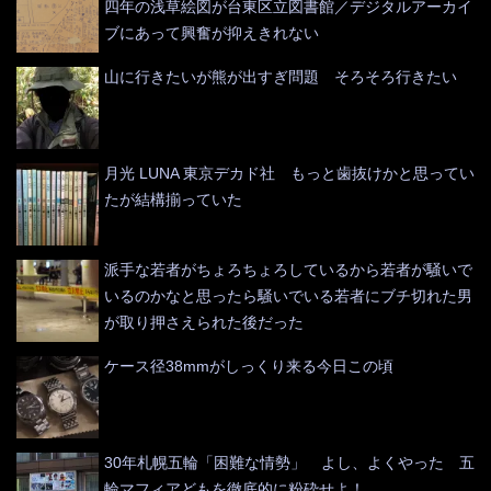
四年の浅草絵図が台東区立図書館／デジタルアーカイ
ブにあって興奮が抑えきれない
山に行きたいが熊が出すぎ問題 そろそろ行きたい
月光 LUNA 東京デカド社 もっと歯抜けかと思ってい
たが結構揃っていた
派手な若者がちょろちょろしているから若者が騒いで
いるのかなと思ったら騒いでいる若者にブチ切れた男
が取り押さえられた後だった
ケース径38mmがしっくり来る今日この頃
30年札幌五輪「困難な情勢」 よし、よくやった 五
輪マフィアどもを徹底的に粉砕せよ！