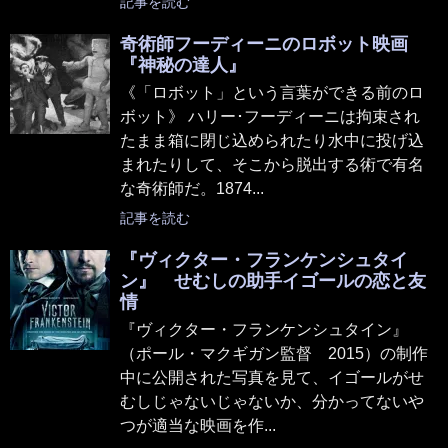
記事を読む
奇術師フーディーニのロボット映画
『神秘の達人』
《「ロボット」という言葉ができる前のロ
ボット》 ハリー･フーディーニは拘束され
たまま箱に閉じ込められたり水中に投げ込
まれたりして、そこから脱出する術で有名
な奇術師だ。1874...
記事を読む
『ヴィクター・フランケンシュタイ
ン』 せむしの助手イゴールの恋と友
情
『ヴィクター・フランケンシュタイン』
（ポール・マクギガン監督 2015）の制作
中に公開された写真を見て、イゴールがせ
むしじゃないじゃないか、分かってないや
つが適当な映画を作...