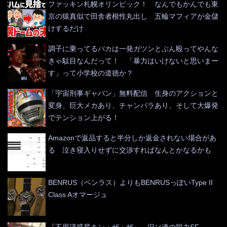
ファッキン札幌オリンピック！ なんでもかんでも東
京の猿真似で田舎者根性丸出し 五輪マフィアが金儲
けするだけ
調子に乗ってるバカは一発ガツンとぶん殴ってやんな
きゃ駄目なんだって！ 「暴力はいけないと思いまー
す」って小学校の道徳か？
「宇宙刑事ギャバン」無料配信 生身のアクションと
変身、巨大メカあり、チャンバラあり、そして大爆発
でテンション上がる！
Amazonで返品すると半分しか返金されない場合があ
る 泣き寝入りせずに交渉すればなんとかなるかも
BENRUS（ベンラス）よりもBENRUSっぽいType II
Class Aオマージュ