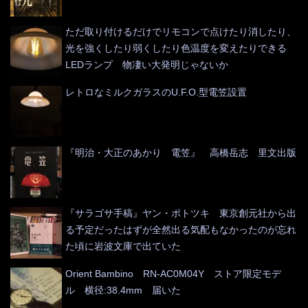
ただ取り付けるだけでリモコンで点けたり消したり、
光を強くしたり弱くしたり色温度を変えたりできる
LEDランプ 物凄い大発明じゃないか
レトロなミルクガラスのU.F.O.型電笠設置
『明治・大正のあかり 電笠』 高橋岳志 里文出版
『サラゴサ手稿』ヤン・ポトツキ 東京創元社から出
る予定だったはずが全然出る気配もなかったのが忘れ
た頃に岩波文庫で出ていた
Orient Bambino RN-AC0M04Y ストア限定モデ
ル 横径:38.4mm 届いた