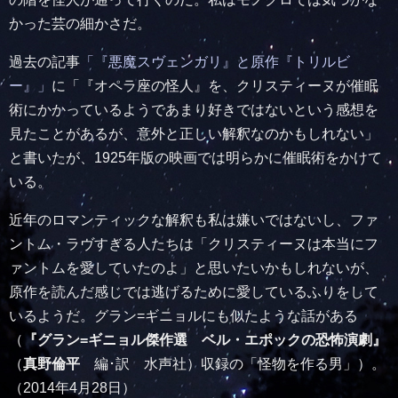
かった芸の細かさだ。
過去の記事
「『悪魔スヴェンガリ』と原作『トリルビ
ー』」
に「『オペラ座の怪人』を、クリスティーヌが催眠
術にかかっているようであまり好きではないという感想を
見たことがあるが、意外と正しい解釈なのかもしれない」
と書いたが、1925年版の映画では明らかに催眠術をかけて
いる。
近年のロマンティックな解釈も私は嫌いではないし、ファ
ントム・ラヴすぎる人たちは「クリスティーヌは本当にフ
ァントムを愛していたのよ」と思いたいかもしれないが、
原作を読んだ感じでは逃げるために愛しているふりをして
いるようだ。グラン=ギニョルにも似たような話がある
（
『グラン=ギニョル傑作選 ベル・エポックの恐怖演劇』
（
真野倫平
編･訳 水声社）収録の「怪物を作る男」）。
（2014年4月28日）