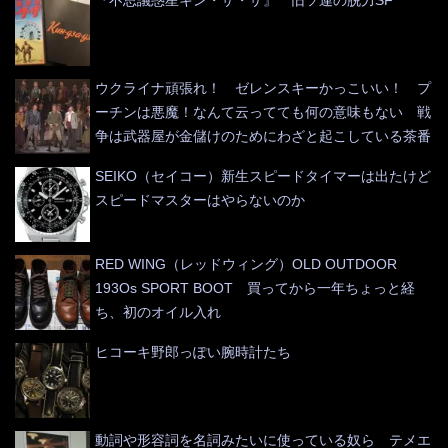
『不思議惑星キン・ザ・ザ』 旧ソ連の脱力SF
ウクライナ頑張れ！ ゼレンスキーかっこいい！ プ
ーチンは悪魔！なんて云ってても何の意味もない 戦
争は武器屋が金儲けのためにわざと起こしている茶番
SEIKO（セイコー）新生スピードタイマーは出たけど
スピードマスターはやらないのか
RED WING（レッドウィング）OLD OUTDOOR
193Os SPORT BOOT 買ってから一年ちょっと経
ち、初のオイル入れ
ヒコーキ野郎っぽい腕時計たち
動詞や形容詞を名詞みたいに使っている奴ら テメエ