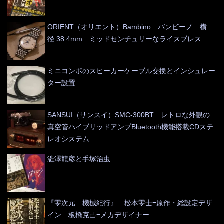
ORIENT（オリエント）Bambino バンビーノ 横
径:38.4mm ミッドセンチュリーなライスブレス
ミニコンポのスピーカーケーブル交換とインシュレー
ター設置
SANSUI（サンスイ）SMC-300BT レトロな外観の
真空管ハイブリッドアンプBluetooth機能搭載CDステ
レオシステム
澁澤龍彦と手塚治虫
『零次元 機械紀行』 松本零士=原作・総設定デザ
イン 板橋克己=メカデザイナー