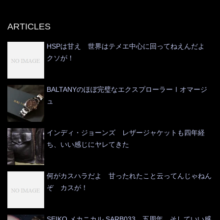
ARTICLES
HSPは甘え 世界はテメエ中心に回ってねえんだよ
クソが！
BALTANYのほぼ完璧なエクスプローラーⅠオマージ
ュ
インディ・ジョーンズ レザージャケットも四年経
ち、いい感じにヤレてきた
何がカスハラだよ 甘ったれたこと云ってんじゃねん
ぞ カスが！
SEIKO メカニカル SARB033 五周年 そしていい感