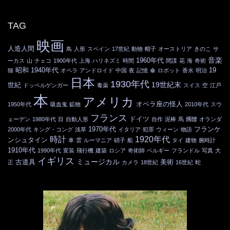
TAG
映画
人造人間
鳥
人形
スペイン
17世紀
動物
帽子
オーストリア
きのこ
サ
音楽
1960年代
ーカス
山
チェコ
1900年代
上海
ハリネズミ
時間
間諜
花
海
奇術
昭和
1940年代
19
猫
オペラ
アンドロイド
中国
夜
記憶
傘
ロボット
香水
明治
日本
1930年代
19世紀末
世紀
ドッペルゲンガー
毒薬
スイス
空
江戸
本
アメリカ
オペラ座の怪人
1950年代
吸血鬼
鉱物
2010年代
スウ
フランス
ドイツ
ェーデン
1980年代
目
自動人形
自作
泥棒
馬
髑髏
オランダ
1970年代
フランケ
2000年代
キング・コング
浅草
イタリア
犯罪
ウィーン
物語
時計
1920年代
ンシュタイン
車
雲
ルーマニア
硝子
船
タイ
建物
腕時計
1910年代
1990年代
変装
飛行機
建築
ロシア
奇術師
ベルギー
フランドル
写真
大
イギリス
ミュージカル
古道具
美術
正
カメラ
18世紀
16世紀
蛇