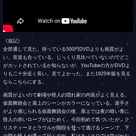
《追記》
全部通して見た。持っている500円DVDよりも画質がよ
い。音楽も合っている。じっくり見比べていないのでどこ
がカットされているか知らないが、YouTubeの方がDVDよ
りも二十分近く長い。見てよかった。また1925年版を見る
ならこちらにする。
画質がよいので劇場や怪人の隠れ家の内装がよく見える。
仮面舞踏会と屋上のシーンがカラーになっている。派手さ
がより感じられる仮面舞踏会の後、屋上では夜の暗い青に
怪人の赤いローブがはためく。今回初めて気づいたが、ク
リスティーヌとラウルが階段を登って逃げるシーンで、下
の階を怪人が通って行くのだ。私はモノクロでは気づかな