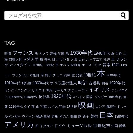
TAG
フランス
1930年代
1940年代
時間
馬
カメラ
建物
記憶
鳥
傘
自作
上
人造人間
フラン
海
自動人形
猫
香水
目
オランダ
人形
大正
ルーマニア
江戸
車
音楽
ケンシュタイン
昭和
16世紀
18世紀
雲
オペラ
吸血鬼
オーストリア
ロボ
本
19世紀
ット
フランドル
奇術師
海
帽子
チェコ
泥棒
空
変装
2000年代
時計
1910年代
1960年代
オペラ座の怪人
古道具
1970年代
飛行機
明治
イギリス
キング・コング
ハリネズミ
毒薬
サーカス
スウェーデン
アンドロイ
1920年代
ド
1900年代
1950年代
花
浅草
スペイン
間諜
ベルギー
1990年代
建
映画
築
2010年代
タイ
夜
山
写真
スイス
犯罪
17世紀
ロシア
腕時計
ドッペ
日本
美術
ルゲンガー
ウィーン
物語
鉱物
奇術
きのこ
動物
蛇
硝子
1980年代
アメリカ
ミュージカル
19世紀末
ドイツ
船
イタリア
中国
髑髏