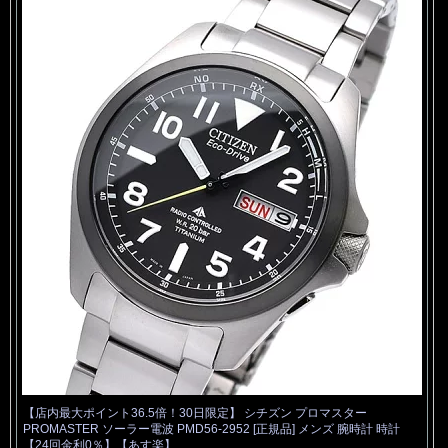
【店内最大ポイント36.5倍！30日限定】 シチズン プロマスター
PROMASTER ソーラー電波 PMD56-2952 [正規品] メンズ 腕時計 時計
【24回金利0％】【あす楽】