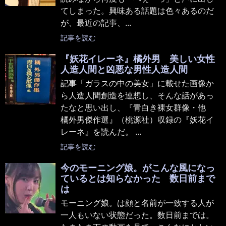
てしまった。興味ある話題は色々あるのだ
が、最近の記事、...
記事を読む
『妖花イレーネ』橘外男 美しい女性
人造人間と凶悪な男性人造人間
記事「ガラスの中の美女」に載せた画像か
ら人造人間創造を連想し、そんな話があっ
たなと思い出し、『青白き裸女群像・他
橘外男傑作選』（桃源社）収録の『妖花イ
レーネ』を読んだ。 ...
記事を読む
今のモーニング娘。がこんな風になっ
ているとは知らなかった 数日前まで
は
モーニング娘。は顔と名前が一致する人が
一人もいない状態だった。数日前までは。