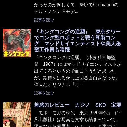
かったのが悔しくて、勢いでOrobiancoの
デル・ノンナ旧モデ...
記事を読む
『キングコングの逆襲』 東京タワー
でコング型ロボットと戦う和製コン
グ マッドサイエンティストや美人秘
密工作員も暗躍
『キングコングの逆襲』（本多猪四郎監
督 1967）にはマッドサイエンティストが
出てくるというので面白そうだと思った
が、期待をはるかに上回る面白さだった。
偉大なオリジナル『キ...
記事を読む
魅惑のレビュー カジノ SKD 宝塚
「モボ・モガの時代 東京1920年代」（平
凡出版社）は写真も文章も詰まっていて、
読みながら何度も「へぇーっ」と声に出し