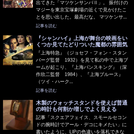
出てきた「マツケンサンバⅡ」。 振付けの
マジーを東京宝塚劇場の近くで見かけたこ
とを思い出した。最高だな。 マツケンサ...
記事を読む
『シャンハイ』上海が舞台の映画をい
くつか見てたどりついた魔都の雰囲気
『上海特急』（ジョセフ・フォン・スタン
バーグ監督 1932）を見て私の中で上海ブ
ームが起こり、『上海バンスキング』（深
作欣二監督 1984）、『上海ブルース』
（ツイ・ハーク...
記事を読む
木製のウォッチスタンドを使えば普通
の時計も何割か増しでよく見える
記事「スクエアフェイス、スモールセコン
ドの腕時計でアール・デコにキメたい」に
書いたように、LIPの色違いを落札できな