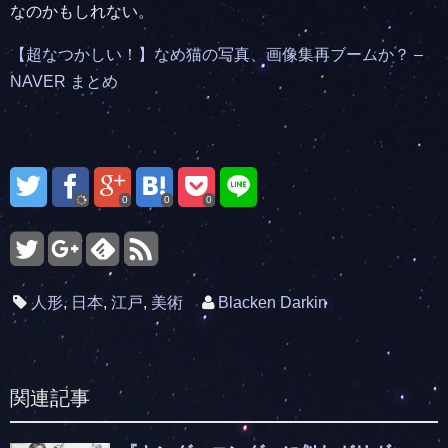
なのかもしれない。
【超なつかしい！】なめ猫の写真、画像集再ブームか？ –
NAVER まとめ
0
0
0
人形
,
日本
,
江戸
,
美術
Blacken Darkin
関連記事