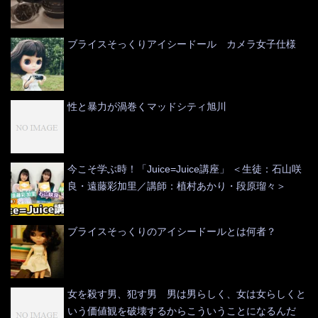
ブライスそっくりアイシードール カメラ女子仕様
性と暴力が渦巻くマッドシティ旭川
今こそ学ぶ時！「Juice=Juice講座」 ＜生徒：石山咲
良・遠藤彩加里／講師：植村あかり・段原瑠々＞
ブライスそっくりのアイシードールとは何者？
女を殺す男、犯す男 男は男らしく、女は女らしくと
いう価値観を破壊するからこういうことになるんだ