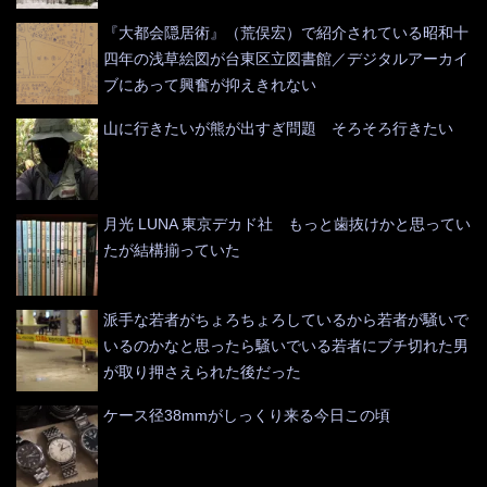
『大都会隠居術』（荒俣宏）で紹介されている昭和十
四年の浅草絵図が台東区立図書館／デジタルアーカイ
ブにあって興奮が抑えきれない
山に行きたいが熊が出すぎ問題 そろそろ行きたい
月光 LUNA 東京デカド社 もっと歯抜けかと思ってい
たが結構揃っていた
派手な若者がちょろちょろしているから若者が騒いで
いるのかなと思ったら騒いでいる若者にブチ切れた男
が取り押さえられた後だった
ケース径38mmがしっくり来る今日この頃