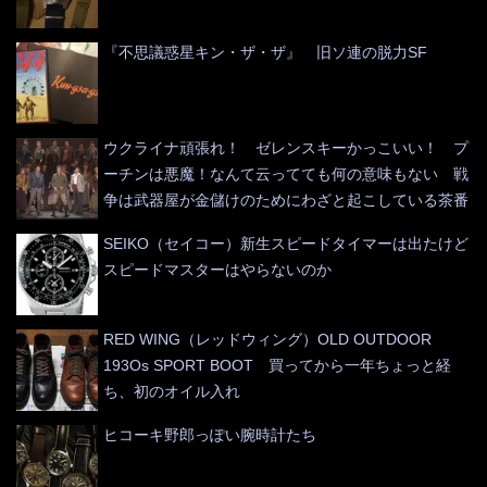
『不思議惑星キン・ザ・ザ』 旧ソ連の脱力SF
ウクライナ頑張れ！ ゼレンスキーかっこいい！ プ
ーチンは悪魔！なんて云ってても何の意味もない 戦
争は武器屋が金儲けのためにわざと起こしている茶番
SEIKO（セイコー）新生スピードタイマーは出たけど
スピードマスターはやらないのか
RED WING（レッドウィング）OLD OUTDOOR
193Os SPORT BOOT 買ってから一年ちょっと経
ち、初のオイル入れ
ヒコーキ野郎っぽい腕時計たち