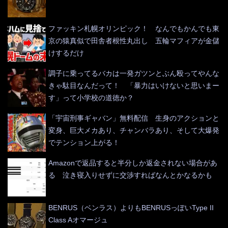
ファッキン札幌オリンピック！ なんでもかんでも東
京の猿真似で田舎者根性丸出し 五輪マフィアが金儲
けするだけ
調子に乗ってるバカは一発ガツンとぶん殴ってやんな
きゃ駄目なんだって！ 「暴力はいけないと思いまー
す」って小学校の道徳か？
「宇宙刑事ギャバン」無料配信 生身のアクションと
変身、巨大メカあり、チャンバラあり、そして大爆発
でテンション上がる！
Amazonで返品すると半分しか返金されない場合があ
る 泣き寝入りせずに交渉すればなんとかなるかも
BENRUS（ベンラス）よりもBENRUSっぽいType II
Class Aオマージュ