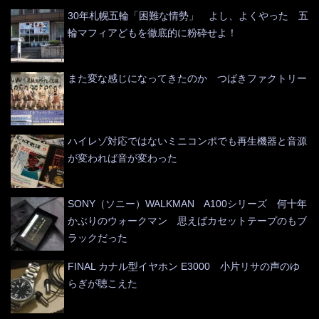
30年札幌五輪「困難な情勢」 よし、よくやった 五
輪マフィアどもを徹底的に粉砕せよ！
また変な感じになってきたのか つばきファクトリー
ハイレゾ対応ではないミニコンポでも再生機器と音源
が変われば音が変わった
SONY（ソニー）WALKMAN A100シリーズ 何十年
かぶりのウォークマン 思えばカセットテープのもブ
ラックだった
FINAL カナル型イヤホン E3000 小片リサの声のゆ
らぎが聴こえた