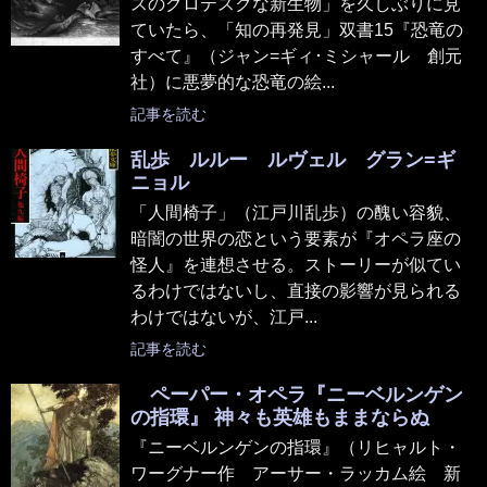
スのグロテスクな新生物」を久しぶりに見
ていたら、「知の再発見」双書15『恐竜の
すべて』（ジャン=ギィ･ミシャール 創元
社）に悪夢的な恐竜の絵...
記事を読む
乱歩 ルルー ルヴェル グラン=ギ
ニョル
「人間椅子」（江戸川乱歩）の醜い容貌、
暗闇の世界の恋という要素が『オペラ座の
怪人』を連想させる。ストーリーが似てい
るわけではないし、直接の影響が見られる
わけではないが、江戸...
記事を読む
ペーパー・オペラ『ニーベルンゲン
の指環』 神々も英雄もままならぬ
『ニーベルンゲンの指環』（リヒャルト・
ワーグナー作 アーサー・ラッカム絵 新