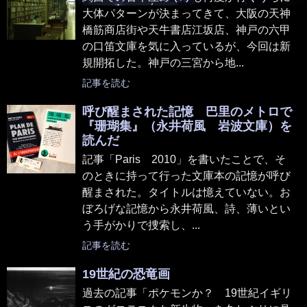
大体パターンが決まってきて、大阪の天神
橋筋商店街や天牛書店江坂店、神戸の六甲
の口笛文庫を気に入っているが、今回は新
規開拓した。神戸の三宮から地...
記事を読む
呼び醒まされた記憶 巴里のメトロで
『珊瑚集』（永井荷風 岩波文庫）を
読んだ
記事「Paris 2010」を書いたことで、そ
のときに持って行った文庫本の記憶が呼び
醒まされた。タイトルは憶えていない。お
ぼろげな記憶から永井荷風、詩、薄いとい
う手がかりで捜索し、...
記事を読む
19世紀の恐竜画
過去の記事「ポケモンか？ 19世紀イギリ