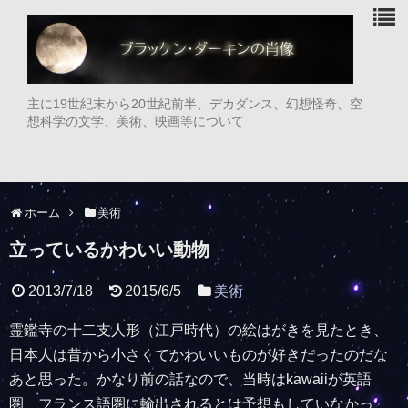
主に19世紀末から20世紀前半、デカダンス、幻想怪奇、空
想科学の文学、美術、映画等について
ホーム
美術
立っているかわいい動物
2013/7/18
2015/6/5
美術
霊鑑寺の十二支人形（江戸時代）の絵はがきを見たとき、
日本人は昔から小さくてかわいいものが好きだったのだな
あと思った。かなり前の話なので、当時はkawaiiが英語
圏、フランス語圏に輸出されるとは予想もしていなかっ