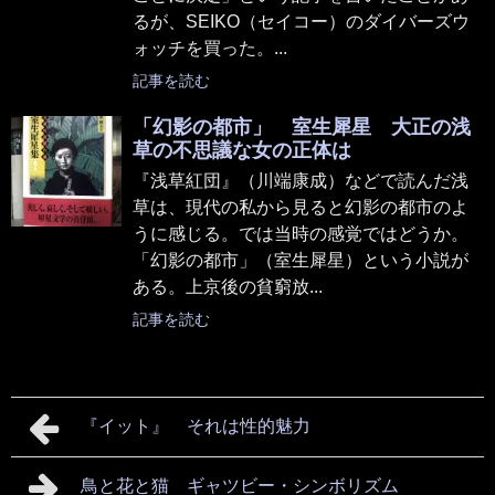
るが、SEIKO（セイコー）のダイバーズウ
ォッチを買った。...
記事を読む
「幻影の都市」 室生犀星 大正の浅
草の不思議な女の正体は
『浅草紅団』（川端康成）などで読んだ浅
草は、現代の私から見ると幻影の都市のよ
うに感じる。では当時の感覚ではどうか。
「幻影の都市」（室生犀星）という小説が
ある。上京後の貧窮放...
記事を読む
『イット』 それは性的魅力
鳥と花と猫 ギャツビー・シンボリズム