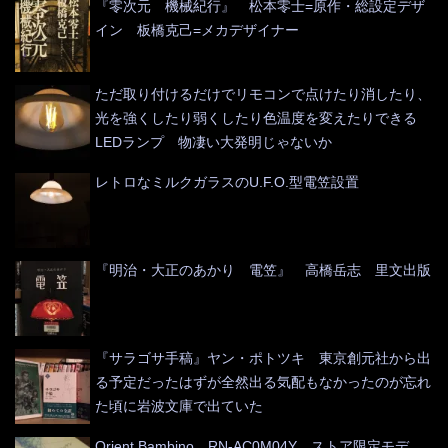
『零次元 機械紀行』 松本零士=原作・総設定デザ
イン 板橋克己=メカデザイナー
ただ取り付けるだけでリモコンで点けたり消したり、
光を強くしたり弱くしたり色温度を変えたりできる
LEDランプ 物凄い大発明じゃないか
レトロなミルクガラスのU.F.O.型電笠設置
『明治・大正のあかり 電笠』 高橋岳志 里文出版
『サラゴサ手稿』ヤン・ポトツキ 東京創元社から出
る予定だったはずが全然出る気配もなかったのが忘れ
た頃に岩波文庫で出ていた
Orient Bambino RN-AC0M04Y ストア限定モデ