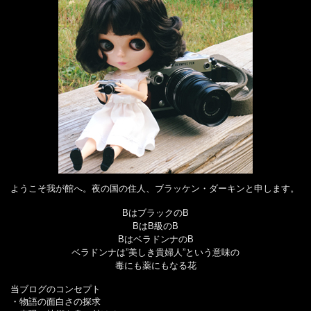
ようこそ我が館へ。夜の国の住人、ブラッケン・ダーキンと申します。
BはブラックのB
BはB級のB
BはベラドンナのB
ベラドンナは”美しき貴婦人”という意味の
毒にも薬にもなる花
当ブログのコンセプト
・物語の面白さの探求