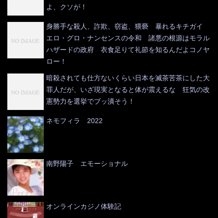
よ、クソが！
身勝手な殺人、詐欺、窃盗、猥褻 暴れるキチガイ
エロ・グロ・ナンセンスの令和 諸悪の根源はモラル
ハザードの政府 衣食足りて礼節を知るんだよコノヤ
ロー！
暗殺されても仕方ないくらい日本を滅茶苦茶にした大
罪人だが、いざ現実となると体が震えるな 狂気の改
憲勢力を選挙でブッ潰そう！
ネモフィラ 2022
南野陽子 エモーショナル
オンラインカジノ体験記