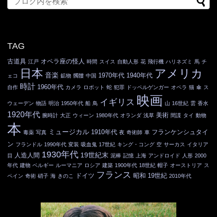
TAG
古道具
オペラ座の怪人
江戸
時間
スイス
自動人形
花
飛行機
ハリネズミ
馬
チ
日本
アメリカ
音楽
1970年代
1940年代
ェコ
鉱物
髑髏
中国
時計
1960年代
自作
カメラ
ロボット
蛇
犯罪
ドッペルゲンガー
オペラ
猫
傘
ス
映画
イギリス
ウェーデン
物語
明治
1950年代
船
鳥
山
16世紀
雲
香水
1920年代
美術
腕時計
大正
ウィーン
1980年代
オランダ
浅草
間諜
タイ
動物
本
ミュージカル
1910年代
フランケンシュタイ
毒薬
写真
夜
奇術師
車
ン
フランドル
1990年代
変装
吸血鬼
17世紀
キング・コング
空
サーカス
イタリア
1930年代
19世紀末
人造人間
目
泥棒
記憶
上海
アンドロイド
人形
2000
年代
建物
ベルギー
ルーマニア
ロシア
建築
1900年代
18世紀
帽子
オーストリア
ス
フランス
ドイツ
昭和
19世紀
ペイン
奇術
硝子
海
きのこ
2010年代