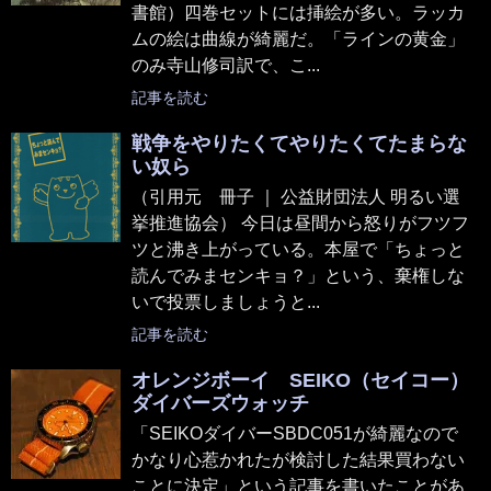
書館）四巻セットには挿絵が多い。ラッカ
ムの絵は曲線が綺麗だ。「ラインの黄金」
のみ寺山修司訳で、こ...
記事を読む
戦争をやりたくてやりたくてたまらな
い奴ら
（引用元 冊子 ｜ 公益財団法人 明るい選
挙推進協会） 今日は昼間から怒りがフツフ
ツと沸き上がっている。本屋で「ちょっと
読んでみまセンキョ？」という、棄権しな
いで投票しましょうと...
記事を読む
オレンジボーイ SEIKO（セイコー）
ダイバーズウォッチ
「SEIKOダイバーSBDC051が綺麗なので
かなり心惹かれたが検討した結果買わない
ことに決定」という記事を書いたことがあ