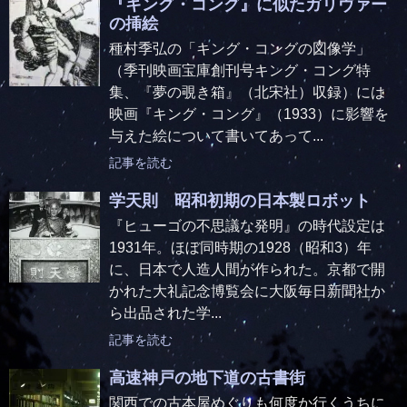
『キング・コング』に似たガリヴァー
の挿絵
種村季弘の「キング・コングの図像学」
（季刊映画宝庫創刊号キング・コング特
集、『夢の覗き箱』（北宋社）収録）には
映画『キング・コング』（1933）に影響を
与えた絵について書いてあって...
記事を読む
学天則 昭和初期の日本製ロボット
『ヒューゴの不思議な発明』の時代設定は
1931年。ほぼ同時期の1928（昭和3）年
に、日本で人造人間が作られた。京都で開
かれた大礼記念博覧会に大阪毎日新聞社か
ら出品された学...
記事を読む
高速神戸の地下道の古書街
関西での古本屋めぐりも何度か行くうちに