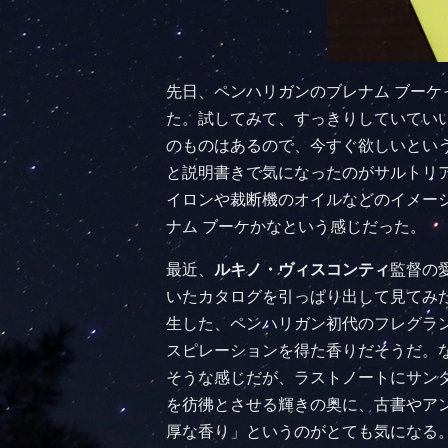
先日、ペンハリガンのブレナム ブー
た。試してみて、すっきりしていてい
のものはあるので、今すぐ欲しいとい
と説明書きで気になったのがサルトリア
イロンや裁断機のオイルなどのイメー
ナム ブーケかなという感じだった。
最近、
ルキノ・ヴィスコンティ
監督の
いたカタログを引っぱり出して見てみた
生した、ペンハリガン初代のフレグラ
スピレーションを得た香りだそうだ。
そうな感じだが、ラストノートにサン
を彷彿とさせる輝きの奥に、古書やア
厚な香り」というのがとても気になる