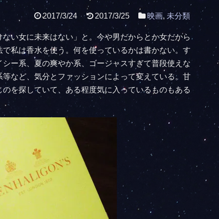
2017/3/24
2017/3/25
映画
,
未分類
けない女に未来はない」と。今や男だからとか女だから
法で私は香水を使う。何を使っているかは書かない。す
イシー系、夏の爽やか系、ゴージャスすぎて普段使えな
系等など、気分とファッションによって変えている。甘
じのを探していて、ある程度気に入っているものもある
。