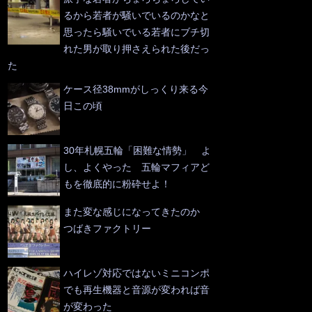
るから若者が騒いでいるのかなと
思ったら騒いでいる若者にブチ切
れた男が取り押さえられた後だっ
た
ケース径38mmがしっくり来る今
日この頃
30年札幌五輪「困難な情勢」 よ
し、よくやった 五輪マフィアど
もを徹底的に粉砕せよ！
また変な感じになってきたのか
つばきファクトリー
ハイレゾ対応ではないミニコンポ
でも再生機器と音源が変われば音
が変わった