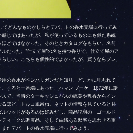
ケってどんなものかしらとデパートの香水売場に行ってみ
い感じではあったが、私が使っているものにも似た系統
うほどではなかった。そのときカタログをもらい、名前
ルだった。”仕立て屋”の名を持つ香りで、仕立て屋のア
ジらしい。こちらも個性的でよかったが、買うならブレ
愛用の香水がペンハリガンだと知り、どこかに埋もれて
。すると一番端にあった、ハマン ブーケ。1872年に誕
ンスで、当時のターキッシュバスの硫黄や乳香からイン
なるほど、トルコ風呂ね。ネットの情報を見ていると甘
ダルウッドがあるのは好みだし、商品説明の「ゴールド
ンティークの調度品、そして由緒ある邸宅を思わせる重
。またデパートの香水売場に行ってみよう。