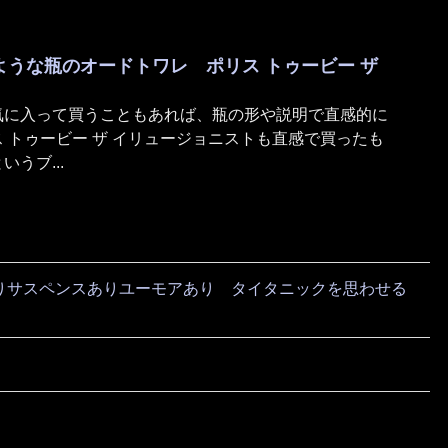
うな瓶のオードトワレ ポリス トゥービー ザ
気に入って買うこともあれば、瓶の形や説明で直感的に
 トゥービー ザ イリュージョニストも直感で買ったも
うブ...
りサスペンスありユーモアあり タイタニックを思わせる