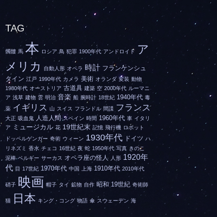
TAG
本
ア
髑髏
馬
ロシア
鳥
犯罪
1900年代
アンドロイド
メリカ
時計
フランケンシュ
自動人形
オペラ
タイン
美術
江戸
1990年代
カメラ
オランダ
変装
動物
古道具
1980年代
オーストリア
建築
空
2000年代
ルーマニ
音楽
1940年代
ア
浅草
建物
雲
明治
船
腕時計
18世紀
毒
イギリス
フランス
薬
山
スイス
フランドル
間諜
人造人間
1960年代
大正
吸血鬼
スペイン
時間
車
イタリ
ミュージカル
19世紀末
ア
花
記憶
飛行機
ロボット
1930年代
ドイツ
ドッペルゲンガー
奇術
ウィーン
ハ
リネズミ
香水
チェコ
16世紀
夜
蛇
1950年代
写真
きのこ
1920年
オペラ座の怪人
泥棒
ベルギー
サーカス
人形
代
1970年代
1910年代
目
17世紀
中国
上海
2010年代
映画
昭和
19世紀
硝子
帽子
タイ
鉱物
自作
奇術師
日本
猫
キング・コング
物語
傘
スウェーデン
海