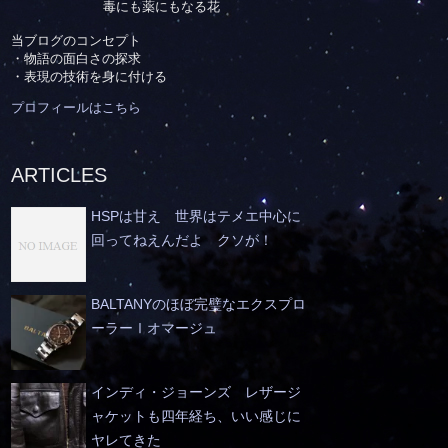
毒にも薬にもなる花
当ブログのコンセプト
・物語の面白さの探求
・表現の技術を身に付ける
プロフィールはこちら
ARTICLES
HSPは甘え 世界はテメエ中心に
回ってねえんだよ クソが！
BALTANYのほぼ完璧なエクスプロ
ーラーⅠオマージュ
インディ・ジョーンズ レザージ
ャケットも四年経ち、いい感じに
ヤレてきた