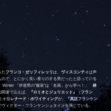
った
フランコ・ゼッフィレッリ
は、
ヴィスコンティ
は声
もので、とにかく良い香りのする男だったと語っている
Winter 「伊達男の”服装”は「名画」から学べ！」
林
の関連で云えば、
『ロミオとジュリエット』
（
フラン
ロミオ役
レナード・ホワイティング
が、
『真説フランケン
でヴィクター・フランケンシュタインを演じている。