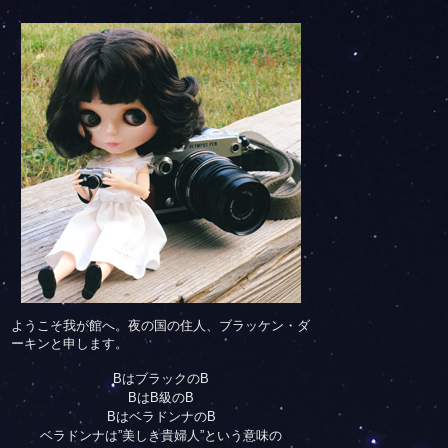
ようこそ我が館へ。夜の国の住人、ブラッケン・ダ
ーキンと申します。
BはブラックのB
BはB級のB
BはベラドンナのB
ベラドンナは”美しき貴婦人”という意味の