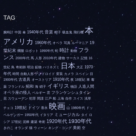
TAG
本
音楽
1940年代
腕時計
中国
傘
帽子
吸血鬼
飛行機
アメリカ
19
1960年代
オペラ
写真
ルーマニア
フラ
時計
世紀末
髑髏
ロボット
1990年代
蛇
動物
ンス
2000年代
馬
人形
2010年代
建物
サーカス
記憶
16
日本
1970
世紀
鳥
奇術師
明治
鉱物
ハリネズミ
大正
年代
時間
自動人形
アンドロイド
変装
カメラ
スペイン
目
古道具
1910年代
1900年代
オーストリア
夜
18世紀
車
毒
イギリス
昭和
人造人間
薬
フランドル
海
硝子
物語
オペラ座の怪人
フランケンシュタイン
ベルギー
雲
花
スウェーデン
犯罪
間諜
江戸
船
上海
自作
スイス
浅草
映画
19世紀
ドイツ
チェコ
香水
山
1980年代
ドッ
ミュージカル
ペルゲンガー
1950年代
イタリア
タイ
ロ
1930年代
1920年代
シア
17世紀
泥棒
建築
奇術
美術
きのこ
オランダ
猫
ウィーン
キング・コング
空