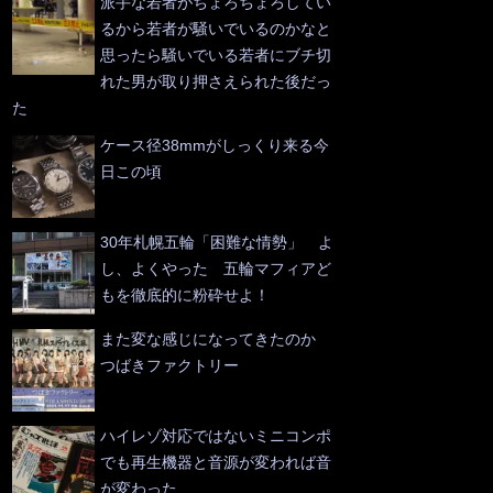
派手な若者がちょろちょろしてい
るから若者が騒いでいるのかなと
思ったら騒いでいる若者にブチ切
れた男が取り押さえられた後だっ
た
ケース径38mmがしっくり来る今
日この頃
30年札幌五輪「困難な情勢」 よ
し、よくやった 五輪マフィアど
もを徹底的に粉砕せよ！
また変な感じになってきたのか
つばきファクトリー
ハイレゾ対応ではないミニコンポ
でも再生機器と音源が変われば音
が変わった