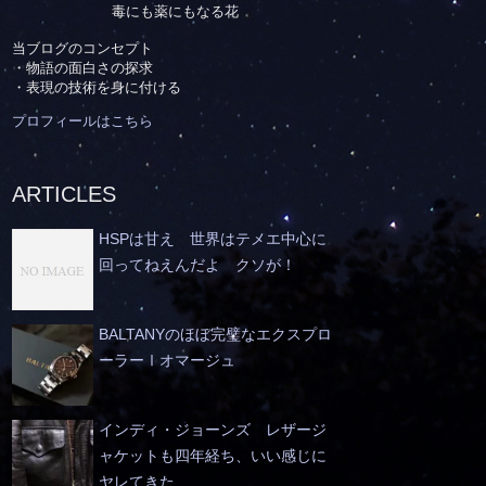
毒にも薬にもなる花
当ブログのコンセプト
・物語の面白さの探求
・表現の技術を身に付ける
プロフィールはこちら
ARTICLES
HSPは甘え 世界はテメエ中心に
回ってねえんだよ クソが！
BALTANYのほぼ完璧なエクスプロ
ーラーⅠオマージュ
インディ・ジョーンズ レザージ
ャケットも四年経ち、いい感じに
ヤレてきた