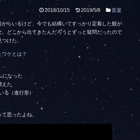
2018/10/15
2019/5/8
音楽
前からいるけど、今でも結構いてすっかり定着した観が
女。どこから出てきたんだろうとずっと疑問だったので
見つけた。
たワケとは？
ムになった
増えた
いる（進行形）
って思ったよね。