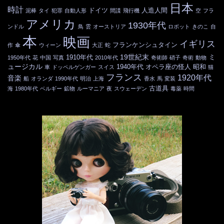
日本
時計
ドイツ
人造人間
泥棒
タイ
犯罪
自動人形
間諜
飛行機
空
フラ
アメリカ
1930年代
ンドル
鳥
雲
オーストリア
ロボット
きのこ
自
本
映画
イギリス
フランケンシュタイン
作
傘
ウィーン
大正
蛇
19世紀末
ミ
1910年代
1950年代
花
中国
写真
2010年代
奇術師
硝子
奇術
動物
ュージカル
1940年代
オペラ座の怪人
昭和
車
ドッペルゲンガー
スイス
猫
フランス
1920年代
音楽
船
オランダ
1990年代
明治
上海
香水
馬
変装
古道具
海
1980年代
ベルギー
鉱物
ルーマニア
夜
スウェーデン
毒薬
時間