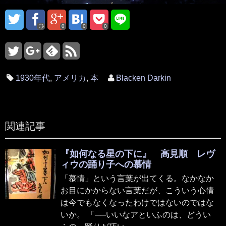
0
0
0
1930年代
,
アメリカ
,
本
Blacken Darkin
関連記事
『如何なる星の下に』 高見順 レヴ
ィウの踊り子への慕情
「慕情」という言葉が出てくる。なかなか
お目にかからない言葉だが、こういう心情
は今でもなくなったわけではないのではな
いか。 「──いいなアといふのは、どうい