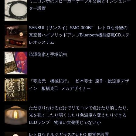
ミニコンポのスピーカーケーブル交換とインシュレー
ター設置
SANSUI（サンスイ）SMC-300BT レトロな外観の
真空管ハイブリッドアンプBluetooth機能搭載CDステ
レオシステム
澁澤龍彦と手塚治虫
『零次元 機械紀行』 松本零士=原作・総設定デザ
イン 板橋克己=メカデザイナー
ただ取り付けるだけでリモコンで点けたり消したり、
光を強くしたり弱くしたり色温度を変えたりできる
LEDランプ 物凄い大発明じゃないか
レトロなミルクガラスのU.F.O.型電笠設置