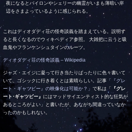
夜になるとバイロンやシェリーの幽霊がいまも薄暗い岸
辺をさまよっているように感じられる。
これはディオダディ荘の怪奇談義を踏まえている。説明す
ると長くなるのでウィキペディア参照。 大雑把に云うと吸
血鬼やフランケンシュタインのルーツ。
ディオダディ荘の怪奇談義 – Wikipedia
ジャズ・エイジに凝って行き当たりばったりに色々書いて
いて、ゴシックに行き着くとは素晴らしい。記事
「『グレ
ート・ギャツビー』の映像化は可能か？」
で私は「
『グレ
ート･ギャツビー』
にはマッドサイエンティスト的な狂気が
あるところがよい」と書いたが、あながち間違っていなか
ったのかもしれない。