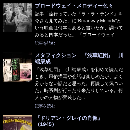
ブロードウェイ・メロディー色々
記事「流行っていた『ラ・ラ・ランド』を
今さら見てみた」に”Broadway Melody”と
いう映画は何本もあると書いたが、調べて
みると四本だった。 『ブロードウェイ...
記事を読む
メタフィクション 『浅草紅団』 川
端康成
『浅草紅団』（川端康成）を初めて読んだ
とき、風俗描写や会話は楽しめたが、よく
分からない話だと思った。再読して気づい
た。時系列が行ったり来たりしている。何
人かの人物が変装した...
記事を読む
『ドリアン・グレイの肖像』
（1945）