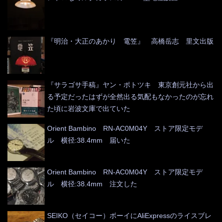
『明治・大正のあかり 電笠』 高橋岳志 里文出版
『サラゴサ手稿』ヤン・ポトツキ 東京創元社から出
る予定だったはずが全然出る気配もなかったのが忘れ
た頃に岩波文庫で出ていた
Orient Bambino RN-AC0M04Y ストア限定モデ
ル 横径:38.4mm 届いた
Orient Bambino RN-AC0M04Y ストア限定モデ
ル 横径:38.4mm 注文した
SEIKO（セイコー）ボーイにAliExpressのライスブレ