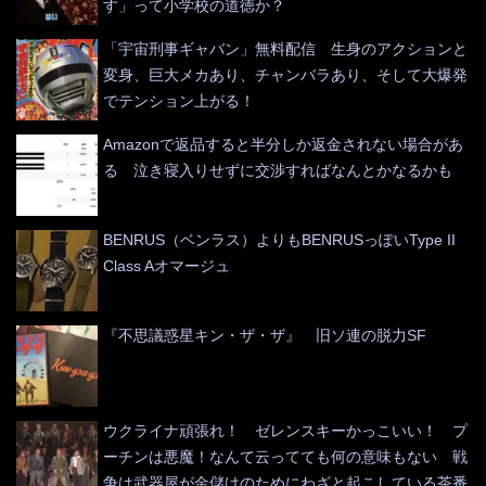
す」って小学校の道徳か？
「宇宙刑事ギャバン」無料配信 生身のアクションと
変身、巨大メカあり、チャンバラあり、そして大爆発
でテンション上がる！
Amazonで返品すると半分しか返金されない場合があ
る 泣き寝入りせずに交渉すればなんとかなるかも
BENRUS（ベンラス）よりもBENRUSっぽいType II
Class Aオマージュ
『不思議惑星キン・ザ・ザ』 旧ソ連の脱力SF
ウクライナ頑張れ！ ゼレンスキーかっこいい！ プ
ーチンは悪魔！なんて云ってても何の意味もない 戦
争は武器屋が金儲けのためにわざと起こしている茶番