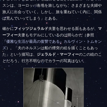
スンは、ヨーロッパ各地を旅しながら、さまざまな夫婦や
旅人に出会っていく。しかし、旅を重ねていく内に、関係
は荒んでいってしまう」とある。
確かに
フィッツジェラルド
夫妻を思わせる面もあるが、
マ
ーフィー
夫妻もモデルにしているのは明らかだ（参照
『優雅な生活が最高の復讐である』カルヴィン・トムキン
ズ
）。「夫のネルスンは船の煙突の絵を描くこともあっ
た」という描写は、
ジェラルド・マーフィー
のこの絵のこ
とだろう。行方不明なのでカラーの写真はない。