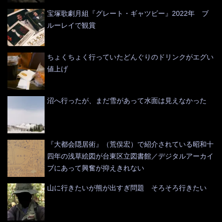
宝塚歌劇月組『グレート・ギャツビー』2022年 ブ
ルーレイで観賞
ちょくちょく行っていたどんぐりのドリンクがエグい
値上げ
沼へ行ったが、まだ雪があって水面は見えなかった
『大都会隠居術』（荒俣宏）で紹介されている昭和十
四年の浅草絵図が台東区立図書館／デジタルアーカイ
ブにあって興奮が抑えきれない
山に行きたいが熊が出すぎ問題 そろそろ行きたい