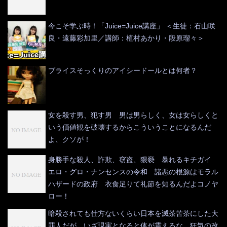
今こそ学ぶ時！「Juice=Juice講座」 ＜生徒：石山咲
良・遠藤彩加里／講師：植村あかり・段原瑠々＞
ブライスそっくりのアイシードールとは何者？
女を殺す男、犯す男 男は男らしく、女は女らしくと
いう価値観を破壊するからこういうことになるんだ
よ、クソが！
身勝手な殺人、詐欺、窃盗、猥褻 暴れるキチガイ
エロ・グロ・ナンセンスの令和 諸悪の根源はモラル
ハザードの政府 衣食足りて礼節を知るんだよコノヤ
ロー！
暗殺されても仕方ないくらい日本を滅茶苦茶にした大
罪人だが、いざ現実となると体が震えるな 狂気の改