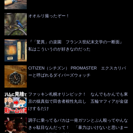
オオルリ撮ったぞー！
『「驚異」の楽園 フランス世紀末文学の一断面』
私はこういうのが好きなのだった
CITIZEN（シチズン） PROMASTER エクスカリバ
ーと呼ばれるダイバーズウォッチ
ファッキン札幌オリンピック！ なんでもかんでも東
京の猿真似で田舎者根性丸出し 五輪マフィアが金儲
けするだけ
調子に乗ってるバカは一発ガツンとぶん殴ってやんな
きゃ駄目なんだって！ 「暴力はいけないと思いまー