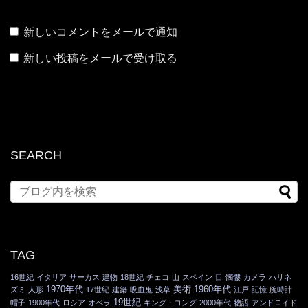
新しいコメントをメールで通知
新しい投稿をメールで受け取る
SEARCH
TAG
16世紀
イタリア
サーカス
建物
18世紀
チェコ
山
スペイン
目
髑髏
カメラ
ハリネ
1970年代
美術
1960年代
ズミ
人形
17世紀
建築
吸血鬼
浅草
江戸
記憶
腕時計
19世紀
帽子
1900年代
ロシア
オペラ
キング・コング
2000年代
物語
アンドロイド