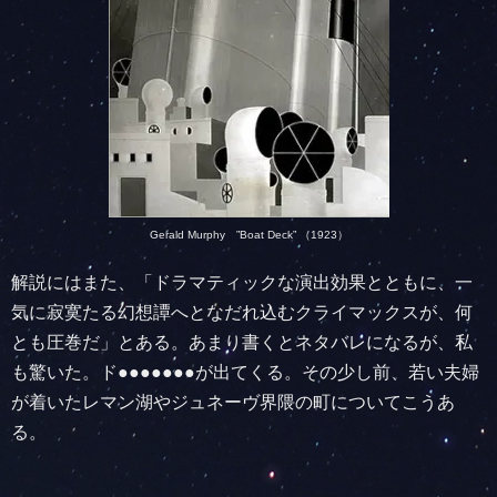
Gerald Murphy ”Boat Deck” （1923）
解説にはまた、「ドラマティックな演出効果とともに、一
気に寂寞たる幻想譚へとなだれ込むクライマックスが、何
とも圧巻だ」とある。あまり書くとネタバレになるが、私
も驚いた。ド●●●●●●●が出てくる。その少し前、若い夫婦
が着いたレマン湖やジュネーヴ界隈の町についてこうあ
る。