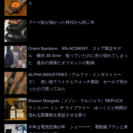
ス
ブーツ欲が強かった時代から約二年
Orient Bambino RN-AC0M04Y ストア限定モデ
ル 横径:38.4mm 狙っていたのに売り切れてしまっ
た 過去の洒落たオリエントの動画
ALPHA INDUSTRIES（アルファ・インダストリー
ズ） 使い捨てベトナムウォッチ復刻 セールで安か
ったので買ってみた
Maison Margiela（メゾン・マルジェラ）REPLICA
ウィスパー イン ザ ライブラリー ゆっくりと時間が
流れる図書館を想起させる香り
今年は電池交換の年 シェーバー、電動歯ブラシと来