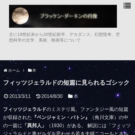
主に19世紀末から20世紀前半、デカダンス、幻想怪奇、空
想科学の文学、美術、映画等について
ホーム
本
フィッツジェラルドの短篇に見られるゴシック
2013/3/11
2014/8/30
本
フィッツジェラルド
のミステリ風、ファンタジー風の短篇
が収録された
『ベンジャミン・バトン』
（角川文庫）の中
の一篇に
「異邦人」
（1930）がある。 解説には「フィッツ
ジェラルドと妻ゼルダを思わせる若き夫婦ニコールとネル