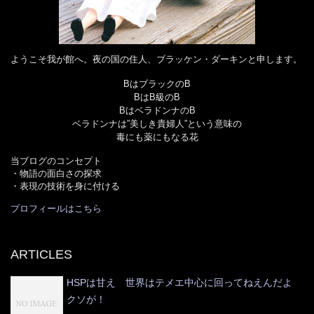
ようこそ我が館へ。夜の国の住人、ブラッケン・ダーキンと申します。
BはブラックのB
BはB級のB
BはベラドンナのB
ベラドンナは”美しき貴婦人”という意味の
毒にも薬にもなる花
当ブログのコンセプト
・物語の面白さの探求
・表現の技術を身に付ける
プロフィールはこちら
ARTICLES
HSPは甘え 世界はテメエ中心に回ってねえんだよ
クソが！