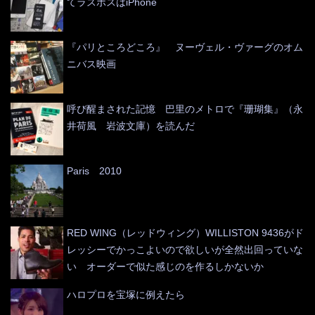
てラスボスはiPhone
『パリところどころ』 ヌーヴェル・ヴァーグのオム
ニバス映画
呼び醒まされた記憶 巴里のメトロで『珊瑚集』（永
井荷風 岩波文庫）を読んだ
Paris 2010
RED WING（レッドウィング）WILLISTON 9436がド
レッシーでかっこよいので欲しいが全然出回っていな
い オーダーで似た感じのを作るしかないか
ハロプロを宝塚に例えたら