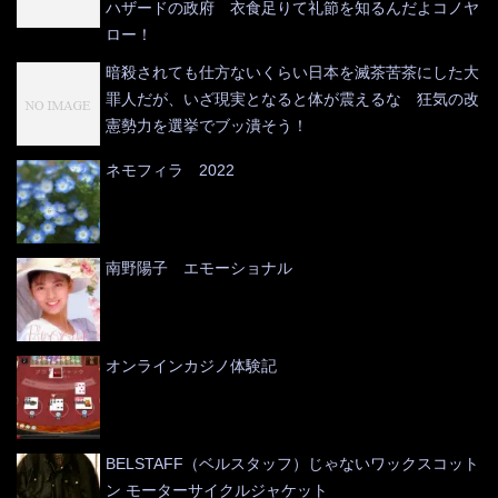
ハザードの政府 衣食足りて礼節を知るんだよコノヤ
ロー！
暗殺されても仕方ないくらい日本を滅茶苦茶にした大
罪人だが、いざ現実となると体が震えるな 狂気の改
憲勢力を選挙でブッ潰そう！
ネモフィラ 2022
南野陽子 エモーショナル
オンラインカジノ体験記
BELSTAFF（ベルスタッフ）じゃないワックスコット
ン モーターサイクルジャケット