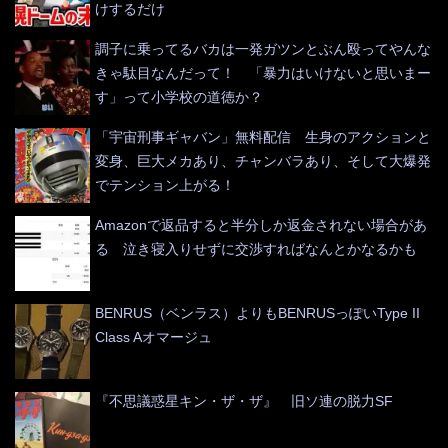
けするだけ
調子に乗ってるバカは一発ガツンとぶん殴ってやんな
きゃ駄目なんだって！ 「暴力はいけないと思いまー
す」って小学校の道徳か？
「宇宙刑事ギャバン」無料配信 生身のアクションと
変身、巨大メカあり、チャンバラあり、そして大爆発
でテンション上がる！
Amazonで返品すると半分しか返金されない場合があ
る 泣き寝入りせずに交渉すればなんとかなるかも
BENRUS（ベンラス）よりもBENRUSっぽいType II
Class Aオマージュ
『不思議惑星キン・ザ・ザ』 旧ソ連の脱力SF