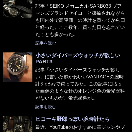
記事「SEIKO メカニカル SARB033 プア
マンズグランドセイコーと揶揄されながら
も国内外で高評価」の時計を買ってから四
年経った。ここ数年、買った日を忘れてい
たことも多かった...
記事を読む
小さいダイバーズウォッチが欲しい
PART3
記事「小さいダイバーズウォッチが欲し
い」に書いた超かわいいVANTAGEの腕時
計をeBayで買ってみた。この記事に貼っ
た画像のような針のオレンジ色の蛍光塗料
がないものだ。蛍光塗料が...
記事を読む
ヒコーキ野郎っぽい腕時計たち
最近、YouTubeのおすすめに革ジャンやブ