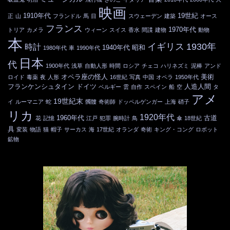
映画
1910年代
19世紀
正
山
フランドル
馬
目
スウェーデン
建築
オース
フランス
1970年代
トリア
カメラ
ウィーン
スイス
香水
間諜
建物
動物
本
イギリス
1930年
時計
1940年代
昭和
1980年代
車
1990年代
日本
代
1900年代
浅草
自動人形
時間
ロシア
チェコ
ハリネズミ
泥棒
アンド
オペラ座の怪人
美術
ロイド
毒薬
夜
人形
16世紀
写真
中国
オペラ
1950年代
フランケンシュタイン
ドイツ
人造人間
ベルギー
雲
自作
スペイン
船
空
タ
アメ
19世紀末
イ
ルーマニア
蛇
髑髏
奇術師
ドッペルゲンガー
上海
硝子
リカ
1920年代
1960年代
古道
花
記憶
江戸
犯罪
腕時計
鳥
傘
18世紀
具
変装
物語
猫
帽子
サーカス
海
17世紀
オランダ
奇術
キング・コング
ロボット
鉱物