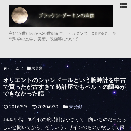
主に19世紀末から20世紀前半、デカダンス、幻想怪奇、空
想科学の文学、美術、映画等について
ホーム
未分類
オリエントのシャンドールという腕時計を中古
で買ったが古すぎて時計屋でもベルトの調整が
できなかった話
2016/5/5
2020/6/30
未分類
1930年代、40年代の腕時計は小さくて四角いものだったら
しいと聞いてから、そういうデザインのものが欲しくて探