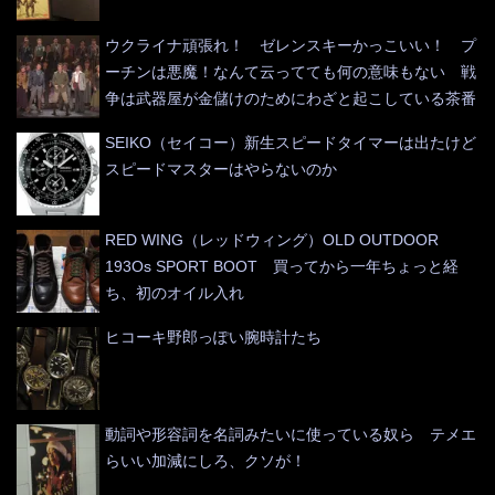
ウクライナ頑張れ！ ゼレンスキーかっこいい！ プ
ーチンは悪魔！なんて云ってても何の意味もない 戦
争は武器屋が金儲けのためにわざと起こしている茶番
SEIKO（セイコー）新生スピードタイマーは出たけど
スピードマスターはやらないのか
RED WING（レッドウィング）OLD OUTDOOR
193Os SPORT BOOT 買ってから一年ちょっと経
ち、初のオイル入れ
ヒコーキ野郎っぽい腕時計たち
動詞や形容詞を名詞みたいに使っている奴ら テメエ
らいい加減にしろ、クソが！