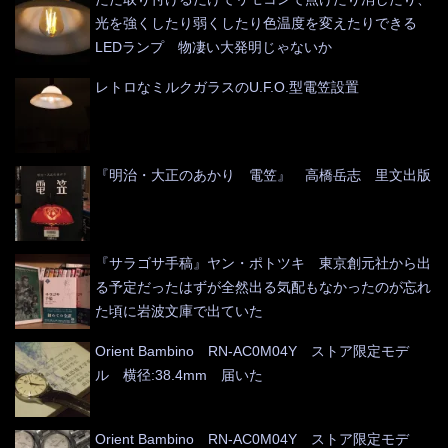
光を強くしたり弱くしたり色温度を変えたりできる
LEDランプ 物凄い大発明じゃないか
レトロなミルクガラスのU.F.O.型電笠設置
『明治・大正のあかり 電笠』 高橋岳志 里文出版
『サラゴサ手稿』ヤン・ポトツキ 東京創元社から出
る予定だったはずが全然出る気配もなかったのが忘れ
た頃に岩波文庫で出ていた
Orient Bambino RN-AC0M04Y ストア限定モデ
ル 横径:38.4mm 届いた
Orient Bambino RN-AC0M04Y ストア限定モデ