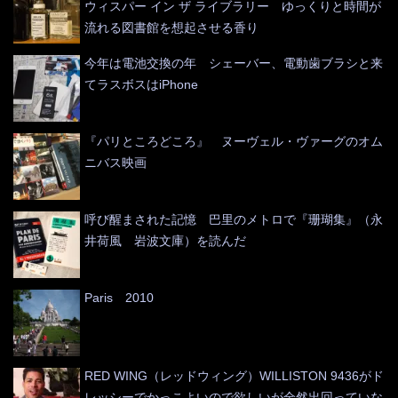
ウィスパー イン ザ ライブラリー ゆっくりと時間が
流れる図書館を想起させる香り
今年は電池交換の年 シェーバー、電動歯ブラシと来
てラスボスはiPhone
『パリところどころ』 ヌーヴェル・ヴァーグのオム
ニバス映画
呼び醒まされた記憶 巴里のメトロで『珊瑚集』（永
井荷風 岩波文庫）を読んだ
Paris 2010
RED WING（レッドウィング）WILLISTON 9436がド
レッシーでかっこよいので欲しいが全然出回っていな