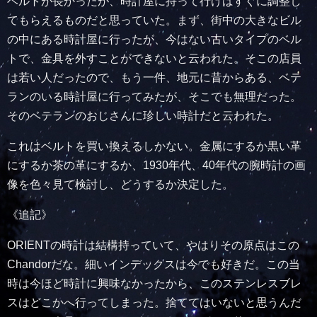
ベルトが長かったが、時計屋に持って行けばすぐに調整し
てもらえるものだと思っていた。まず、街中の大きなビル
の中にある時計屋に行ったが、今はない古いタイプのベル
トで、金具を外すことができないと云われた。そこの店員
は若い人だったので、もう一件、地元に昔からある、ベテ
ランのいる時計屋に行ってみたが、そこでも無理だった。
そのベテランのおじさんに珍しい時計だと云われた。
これはベルトを買い換えるしかない。金属にするか黒い革
にするか茶の革にするか、1930年代、40年代の腕時計の画
像を色々見て検討し、どうするか決定した。
《追記》
ORIENTの時計は結構持っていて、やはりその原点はこの
Chandorだな。細いインデックスは今でも好きだ。この当
時は今ほど時計に興味なかったから、このステンレスブレ
スはどこかへ行ってしまった。捨ててはいないと思うんだ