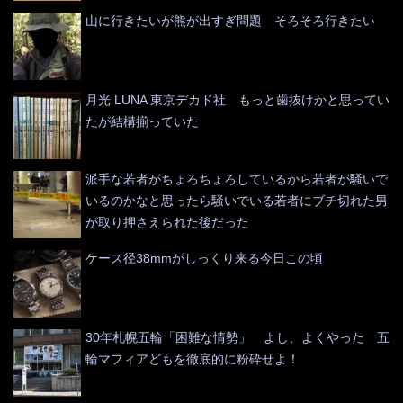
山に行きたいが熊が出すぎ問題 そろそろ行きたい
月光 LUNA 東京デカド社 もっと歯抜けかと思ってい
たが結構揃っていた
派手な若者がちょろちょろしているから若者が騒いで
いるのかなと思ったら騒いでいる若者にブチ切れた男
が取り押さえられた後だった
ケース径38mmがしっくり来る今日この頃
30年札幌五輪「困難な情勢」 よし、よくやった 五
輪マフィアどもを徹底的に粉砕せよ！