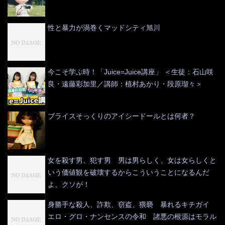
性と暴力が渦巻くマッドシティ旭川
今こそ学ぶ時！「Juice=Juice講座」 ＜生徒：石山咲
良・遠藤彩加里／講師：植村あかり・段原瑠々＞
ブライスそっくりのアイシードールとは何者？
女を殺す男、犯す男 男は男らしく、女は女らしくと
いう価値観を破壊するからこういうことになるんだ
よ、クソが！
身勝手な殺人、詐欺、窃盗、猥褻 暴れるキチガイ
エロ・グロ・ナンセンスの令和 諸悪の根源はモラル