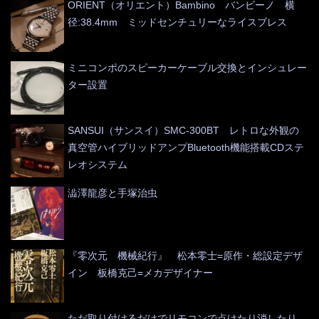
ORIENT（オリエント）Bambino バンビーノ 横
径:38.4mm ミッドセンチュリーなライスブレス
ミニコンポのスピーカーケーブル交換とインシュレー
ター設置
SANSUI（サンスイ）SMC-300BT レトロな外観の
真空管ハイブリッドアンプBluetooth機能搭載CDステ
レオシステム
澁澤龍彦と手塚治虫
『零次元 機械紀行』 松本零士=原作・総設定デザ
イン 板橋克己=メカデザイナー
ただ取り付けるだけでリモコンで点けたり消したり、