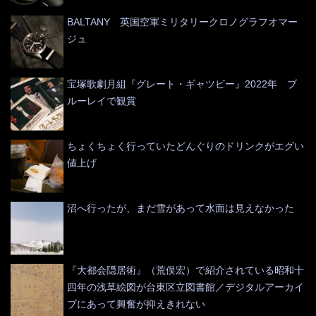
BALTANY 英国空軍ミリタリークロノグラフオマー
ジュ
宝塚歌劇月組『グレート・ギャツビー』2022年 ブ
ルーレイで観賞
ちょくちょく行っていたどんぐりのドリンクがエグい
値上げ
沼へ行ったが、まだ雪があって水面は見えなかった
『大都会隠居術』（荒俣宏）で紹介されている昭和十
四年の浅草絵図が台東区立図書館／デジタルアーカイ
ブにあって興奮が抑えきれない