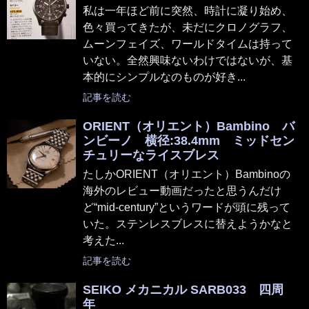
私は一年ほど前に突然、時計に凝り始め、
色々買ってきたが、未だにクロノグラフ、
ムーンフェイズ、ワールドタイムは持って
いない。全然興味ないわけではないが、基
本的にシンプルなのものが好き...
記事を読む
ORIENT（オリエント）Bambino バ
ンビーノ 横径:38.4mm ミッドセン
チュリーなライスブレス
たしかORIENT（オリエント）Bambinoの
海外のレビュー動画だったと思うんだけ
ど“mid-century”というワードが頭に残って
いた。ステンレスブレスに替えようかなと
考えた...
記事を読む
SEIKO メカニカル SARB033 四周
年