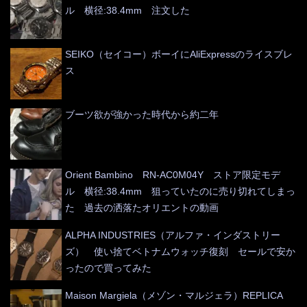
ル 横径:38.4mm 注文した
SEIKO（セイコー）ボーイにAliExpressのライスブレ
ス
ブーツ欲が強かった時代から約二年
Orient Bambino RN-AC0M04Y ストア限定モデ
ル 横径:38.4mm 狙っていたのに売り切れてしまっ
た 過去の洒落たオリエントの動画
ALPHA INDUSTRIES（アルファ・インダストリー
ズ） 使い捨てベトナムウォッチ復刻 セールで安か
ったので買ってみた
Maison Margiela（メゾン・マルジェラ）REPLICA