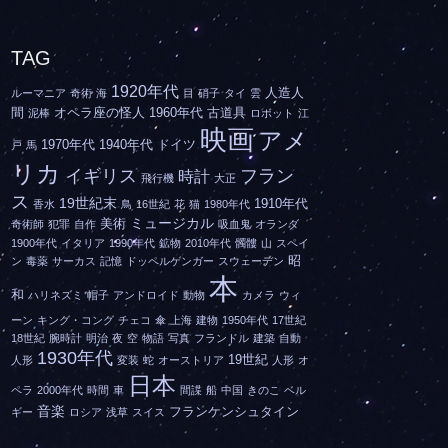
TAG
1920年代
人造人
ルーマニア
奇術
海
目
硝子
タイ
雲
間
オペラ座の怪人
1960年代
古道具
泥棒
ロボット
江
映画
アメ
1970年代
1940年代
ドイツ
戸
馬
リカ
イギリス
フラン
時計
飛行機
大正
ス
19世紀末
1910年代
香水
鳥
16世紀
花
猫
1980年代
ミュージカル
美術
奇術師
犯罪
自作
吸血鬼
オランダ
1900年代
イタリア
1990年代
鉱物
2010年代
髑髏
山
スペイ
昭
ン
毒薬
サーカス
記憶
ドッペルゲンガー
スウェーデン
本
和
ハリネズミ
帽子
アンドロイド
動物
カメラ
ウィ
ーン
キング・コング
チェコ
傘
上海
建物
1950年代
17世紀
18世紀
腕時計
明治
夜
空
物語
写真
フランドル
建築
自動
1930年代
19世紀
人形
変装
蛇
オーストリア
人形
オ
日本
ペラ
2000年代
時間
車
間諜
船
中国
きのこ
ベル
音楽
フランケンシュタイン
ギー
ロシア
浅草
スイス