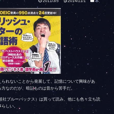
2011/3/5
2014/11/1
本
えられないことから発展して、記憶について興味があ
る方なのだが、暗記ものは昔から苦手だ。
社ブルーバックス）は買って読み、他にも色々立ち読
事らしい。