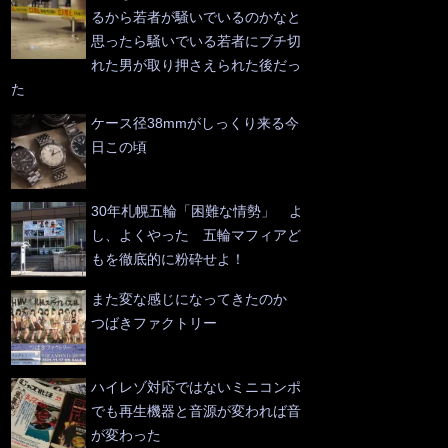
るから若者が騒いでいるのかなと
思ったら騒いでいる若者にブチ切
れた男が取り押さえられた後だっ
た
ケース径38mmがしっくり来る今
日この頃
30年札幌五輪「困難な情勢」 よ
し、よくやった 五輪マフィアど
もを徹底的に粉砕せよ！
また変な感じになってきたのか
つばきファクトリー
ハイレゾ対応ではないミニコンポ
でも再生機器と音源が変われば音
が変わった