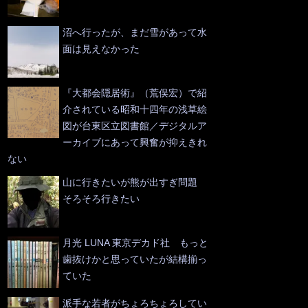
沼へ行ったが、まだ雪があって水
面は見えなかった
『大都会隠居術』（荒俣宏）で紹
介されている昭和十四年の浅草絵
図が台東区立図書館／デジタルア
ーカイブにあって興奮が抑えきれ
ない
山に行きたいが熊が出すぎ問題
そろそろ行きたい
月光 LUNA 東京デカド社 もっと
歯抜けかと思っていたが結構揃っ
ていた
派手な若者がちょろちょろしてい