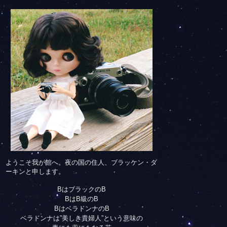
ようこそ我が館へ。夜の国の住人、ブラッケン・ダ
ーキンと申します。
BはブラックのB
BはB級のB
BはベラドンナのB
ベラドンナは”美しき貴婦人”という意味の