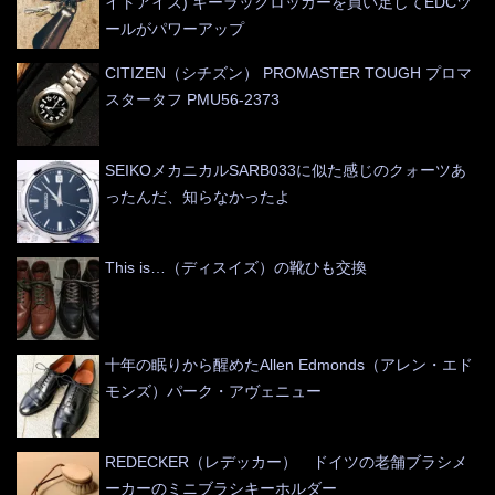
イトアイズ) キーラックロッカーを買い足してEDCツ
ールがパワーアップ
CITIZEN（シチズン） PROMASTER TOUGH プロマ
スタータフ PMU56-2373
SEIKOメカニカルSARB033に似た感じのクォーツあ
ったんだ、知らなかったよ
This is…（ディスイズ）の靴ひも交換
十年の眠りから醒めたAllen Edmonds（アレン・エド
モンズ）パーク・アヴェニュー
REDECKER（レデッカー） ドイツの老舗ブラシメ
ーカーのミニブラシキーホルダー