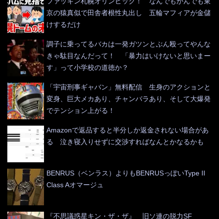
ファッキン札幌オリンピック！ なんでもかんでも東
京の猿真似で田舎者根性丸出し 五輪マフィアが金儲
けするだけ
調子に乗ってるバカは一発ガツンとぶん殴ってやんな
きゃ駄目なんだって！ 「暴力はいけないと思いまー
す」って小学校の道徳か？
「宇宙刑事ギャバン」無料配信 生身のアクションと
変身、巨大メカあり、チャンバラあり、そして大爆発
でテンション上がる！
Amazonで返品すると半分しか返金されない場合があ
る 泣き寝入りせずに交渉すればなんとかなるかも
BENRUS（ベンラス）よりもBENRUSっぽいType II
Class Aオマージュ
『不思議惑星キン・ザ・ザ』 旧ソ連の脱力SF