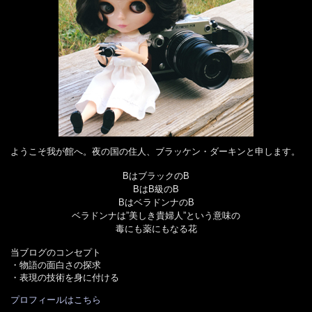
ようこそ我が館へ。夜の国の住人、ブラッケン・ダーキンと申します。
BはブラックのB
BはB級のB
BはベラドンナのB
ベラドンナは”美しき貴婦人”という意味の
毒にも薬にもなる花
当ブログのコンセプト
・物語の面白さの探求
・表現の技術を身に付ける
プロフィールはこちら