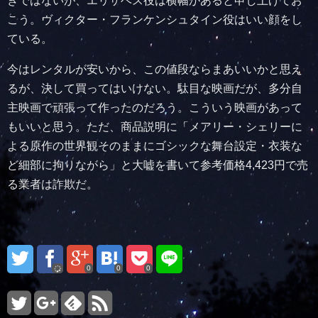
きではないが、エリザベス役は横幅があると申し上げてお
こう。ヴィクター・フランケンシュタイン役はいい顔をし
ている。
今はレンタルが安いから、この値段ならまあいいかと思え
るが、決して買ってはいけない。駄目な映画だが、多分自
主映画で頑張って作ったのだろう。こういう映画があって
もいいと思う。ただ、商品説明に「メアリー・シェリーに
よる原作の世界観そのままにゴシックな舞台設定・衣装な
ど細部に拘りながら」と大嘘を書いて参考価格4,423円で売
る業者は詐欺だ。
0
0
0