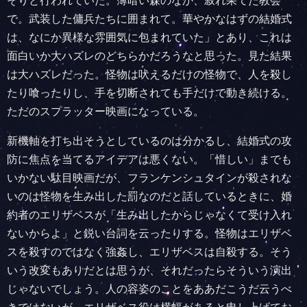
そりと行われていた。薄暗い森のなか、寂れ果てた教会
で。武装した傭兵たちに囲まれて。華やかなはずの結婚式
は、なにか異様な雰囲気に包まれていた」とあり、これは
面白いか大ハズレのどちらかだろうなと思った。見た結果
は大ハズレだった。怪物は吠えるだけの怪物で、人を殺し
たり喰ったりし、手を切断されても手だけで動き続ける。
ただのスプラッター映画になっている。
新機軸を打ち出そうとしているのは分かるし、結婚式の攻
防に焦点を当てるアイデアは悪くない。「惜しい」までも
いかない駄目映画だが、フランケンシュタインが殺されな
いのは怪物を生み出した罰なのだと話しているときに、婚
約者のエリザベスが「生み出したからじゃなくて受け入れ
ないからよ」と鋭い台詞を云ったりする。怪物はエリザベ
スを殺すのではなく強姦し、エリザベスは自殺する。そう
いう改変もありだとは思うが、それだったらそういう演出
じゃないでしょう。人の容姿のことをああだこうだ云うべ