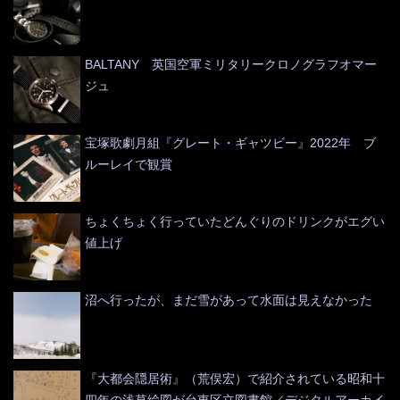
BALTANY 英国空軍ミリタリークロノグラフオマー
ジュ
宝塚歌劇月組『グレート・ギャツビー』2022年 ブ
ルーレイで観賞
ちょくちょく行っていたどんぐりのドリンクがエグい
値上げ
沼へ行ったが、まだ雪があって水面は見えなかった
『大都会隠居術』（荒俣宏）で紹介されている昭和十
四年の浅草絵図が台東区立図書館／デジタルアーカイ