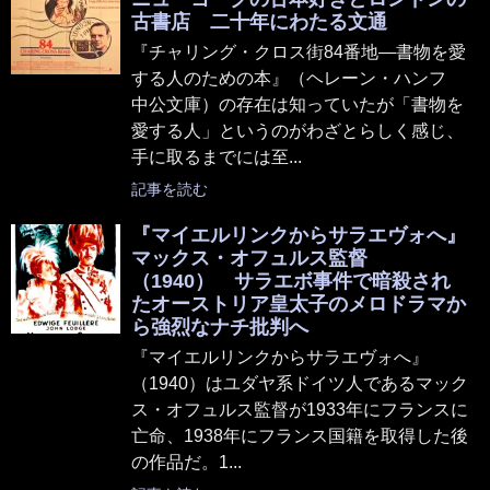
古書店 二十年にわたる文通
『チャリング・クロス街84番地―書物を愛
する人のための本』（ヘレーン・ハンフ
中公文庫）の存在は知っていたが「書物を
愛する人」というのがわざとらしく感じ、
手に取るまでには至...
記事を読む
『マイエルリンクからサラエヴォへ』
マックス・オフュルス監督
（1940） サラエボ事件で暗殺され
たオーストリア皇太子のメロドラマか
ら強烈なナチ批判へ
『マイエルリンクからサラエヴォへ』
（1940）はユダヤ系ドイツ人であるマック
ス・オフュルス監督が1933年にフランスに
亡命、1938年にフランス国籍を取得した後
の作品だ。1...