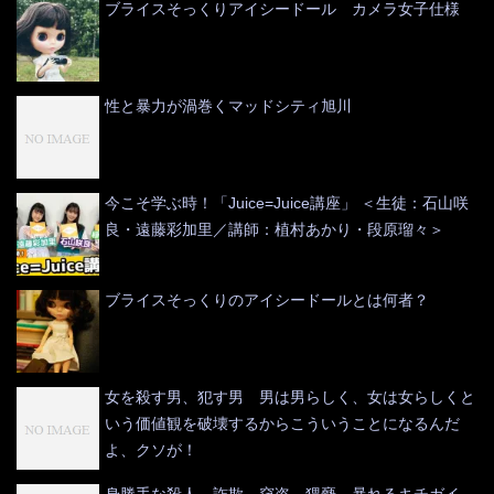
ブライスそっくりアイシードール カメラ女子仕様
性と暴力が渦巻くマッドシティ旭川
今こそ学ぶ時！「Juice=Juice講座」 ＜生徒：石山咲
良・遠藤彩加里／講師：植村あかり・段原瑠々＞
ブライスそっくりのアイシードールとは何者？
女を殺す男、犯す男 男は男らしく、女は女らしくと
いう価値観を破壊するからこういうことになるんだ
よ、クソが！
身勝手な殺人、詐欺、窃盗、猥褻 暴れるキチガイ