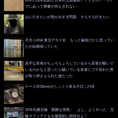
ブにあって興奮が抑えきれない
山に行きたいが熊が出すぎ問題 そろそろ行きたい
月光 LUNA 東京デカド社 もっと歯抜けかと思ってい
たが結構揃っていた
派手な若者がちょろちょろしているから若者が騒いで
いるのかなと思ったら騒いでいる若者にブチ切れた男
が取り押さえられた後だった
ケース径38mmがしっくり来る今日この頃
30年札幌五輪「困難な情勢」 よし、よくやった 五
輪マフィアどもを徹底的に粉砕せよ！