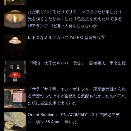
ただ取り付けるだけでリモコンで点けたり消したり、
光を強くしたり弱くしたり色温度を変えたりできる
LEDランプ 物凄い大発明じゃないか
レトロなミルクガラスのU.F.O.型電笠設置
『明治・大正のあかり 電笠』 高橋岳志 里文出版
『サラゴサ手稿』ヤン・ポトツキ 東京創元社から出
る予定だったはずが全然出る気配もなかったのが忘れ
た頃に岩波文庫で出ていた
Orient Bambino RN-AC0M04Y ストア限定モデ
ル 横径:38.4mm 届いた