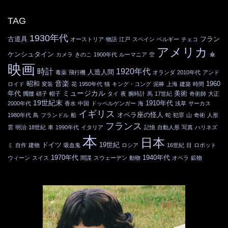
TAG
1930年代
古道具
フラン
オーストリア
物語
江戸
スペイン
ベルギー
チェコ
アメリカ
ケンシュタイン
カメラ
きのこ
1900年代
ルーマニア
空
傘
映画
時計
1920年代
人造人間
毒薬
飛行機
オランダ
2010年代
アンド
音楽
昭和
1960
ロイド
変装
花
1950年代
猫
キング・コング
泥棒
上海
建築
時間
ミュージカル
年代
美術
髑髏
硝子
帽子
タイ
夜
腕時計
馬
17世紀
奇術師
大正
19世紀末
1910年代
2000年代
香水
中国
ドッペルゲンガー
海
浅草
サーカス
イギリス
オペラ座の怪人
1980年代
鳥
フランドル
船
蛇
犯罪
山
奇術
人形
フランス
雲
明治
18世紀
車
1990年代
イタリア
記憶
自動人形
写真
ハリネズ
本
日本
ドイツ
19世紀
ミ
自作
建物
吸血鬼
ロシア
16世紀
目
ロボット
1970年代
1940年代
ウィーン
スイス
間諜
スウェーデン
動物
オペラ
鉱物