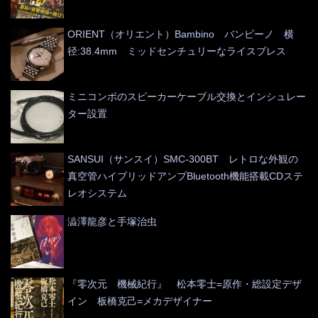
ORIENT（オリエント）Bambino バンビーノ 横
径:38.4mm ミッドセンチュリーなライスブレス
ミニコンポのスピーカーケーブル交換とインシュレー
ター設置
SANSUI（サンスイ）SMC-300BT レトロな外観の
真空管ハイブリッドアンプBluetooth機能搭載CDステ
レオシステム
澁澤龍彦と手塚治虫
『零次元 機械紀行』 松本零士=原作・総設定デザ
イン 板橋克己=メカデザイナー