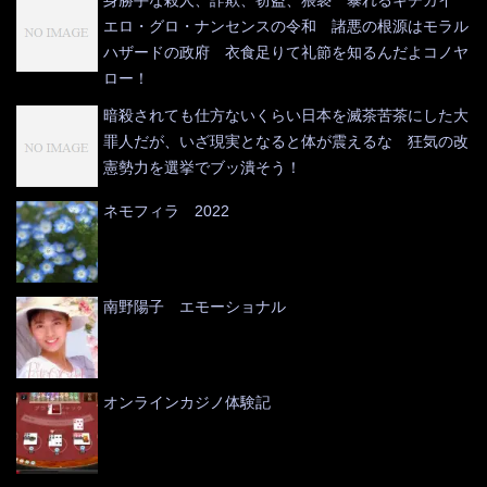
エロ・グロ・ナンセンスの令和 諸悪の根源はモラル
ハザードの政府 衣食足りて礼節を知るんだよコノヤ
ロー！
暗殺されても仕方ないくらい日本を滅茶苦茶にした大
罪人だが、いざ現実となると体が震えるな 狂気の改
憲勢力を選挙でブッ潰そう！
ネモフィラ 2022
南野陽子 エモーショナル
オンラインカジノ体験記