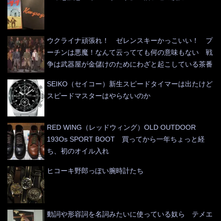
ウクライナ頑張れ！ ゼレンスキーかっこいい！ プ
ーチンは悪魔！なんて云ってても何の意味もない 戦
争は武器屋が金儲けのためにわざと起こしている茶番
SEIKO（セイコー）新生スピードタイマーは出たけど
スピードマスターはやらないのか
RED WING（レッドウィング）OLD OUTDOOR
193Os SPORT BOOT 買ってから一年ちょっと経
ち、初のオイル入れ
ヒコーキ野郎っぽい腕時計たち
動詞や形容詞を名詞みたいに使っている奴ら テメエ