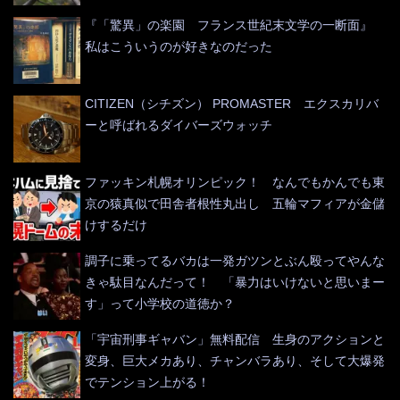
『「驚異」の楽園 フランス世紀末文学の一断面』
私はこういうのが好きなのだった
CITIZEN（シチズン） PROMASTER エクスカリバ
ーと呼ばれるダイバーズウォッチ
ファッキン札幌オリンピック！ なんでもかんでも東
京の猿真似で田舎者根性丸出し 五輪マフィアが金儲
けするだけ
調子に乗ってるバカは一発ガツンとぶん殴ってやんな
きゃ駄目なんだって！ 「暴力はいけないと思いまー
す」って小学校の道徳か？
「宇宙刑事ギャバン」無料配信 生身のアクションと
変身、巨大メカあり、チャンバラあり、そして大爆発
でテンション上がる！