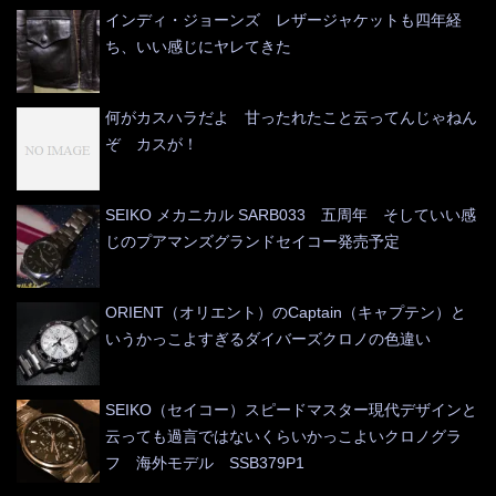
インディ・ジョーンズ レザージャケットも四年経
ち、いい感じにヤレてきた
何がカスハラだよ 甘ったれたこと云ってんじゃねん
ぞ カスが！
SEIKO メカニカル SARB033 五周年 そしていい感
じのプアマンズグランドセイコー発売予定
ORIENT（オリエント）のCaptain（キャプテン）と
いうかっこよすぎるダイバーズクロノの色違い
SEIKO（セイコー）スピードマスター現代デザインと
云っても過言ではないくらいかっこよいクロノグラ
フ 海外モデル SSB379P1