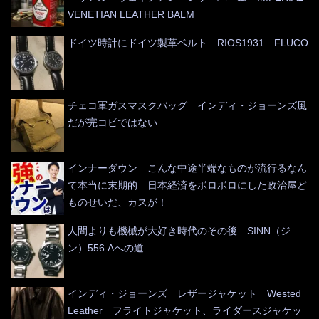
VENETIAN LEATHER BALM
ドイツ時計にドイツ製革ベルト RIOS1931 FLUCO
チェコ軍ガスマスクバッグ インディ・ジョーンズ風
だが完コピではない
インナーダウン こんな中途半端なものが流行るなん
て本当に末期的 日本経済をボロボロにした政治屋ど
ものせいだ、カスが！
人間よりも機械が大好き時代のその後 SINN（ジ
ン）556.Aへの道
インディ・ジョーンズ レザージャケット Wested
Leather フライトジャケット、ライダースジャケッ