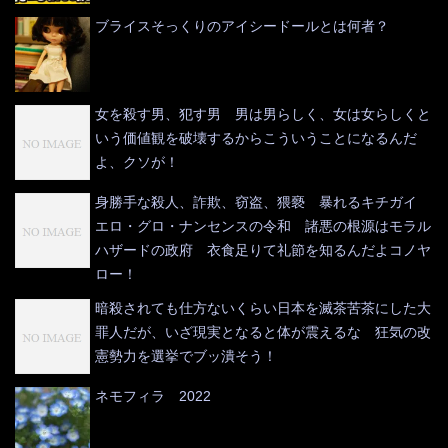
ブライスそっくりのアイシードールとは何者？
女を殺す男、犯す男 男は男らしく、女は女らしくと
いう価値観を破壊するからこういうことになるんだ
よ、クソが！
身勝手な殺人、詐欺、窃盗、猥褻 暴れるキチガイ
エロ・グロ・ナンセンスの令和 諸悪の根源はモラル
ハザードの政府 衣食足りて礼節を知るんだよコノヤ
ロー！
暗殺されても仕方ないくらい日本を滅茶苦茶にした大
罪人だが、いざ現実となると体が震えるな 狂気の改
憲勢力を選挙でブッ潰そう！
ネモフィラ 2022