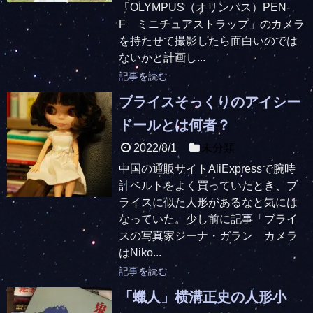
「OLYMPUS（オリンパス）PEN-
F ミニチュアストラップ」のカメラ
を持たせて撮影したら面白いのでは
ないかと計画し...
記事を読む
ブライスそっくりのアイシー
ドールとは何者？
2022/8/1
未分類
中国の通販サイトAliExpressで腕時
計ベルトをよく買っていたとき、ブ
ライスに似た人形があるなと気には
なっていた。少し前に記事「ブライ
スの写真家ジーナ・ガラン カメラ
はNiko...
記事を読む
「蠟人」横溝正史の人形小