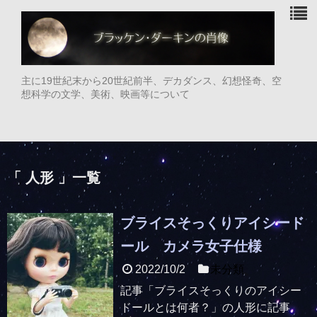
主に19世紀末から20世紀前半、デカダンス、幻想怪奇、空
想科学の文学、美術、映画等について
「 人形 」一覧
ブライスそっくりアイシード
ール カメラ女子仕様
2022/10/2
未分類
記事「ブライスそっくりのアイシー
ドールとは何者？」の人形に記事