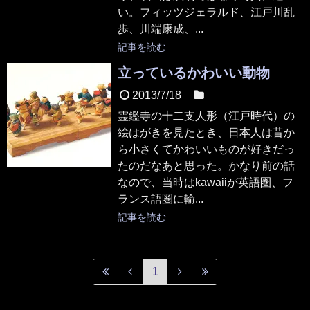
い。フィッツジェラルド、江戸川乱
歩、川端康成、...
記事を読む
立っているかわいい動物
2013/7/18
美術
霊鑑寺の十二支人形（江戸時代）の
絵はがきを見たとき、日本人は昔か
ら小さくてかわいいものが好きだっ
たのだなあと思った。かなり前の話
なので、当時はkawaiiが英語圏、フ
ランス語圏に輸...
記事を読む
1