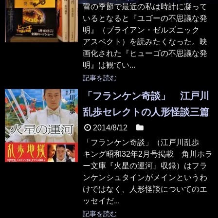
雪の季節で最近の私は時計に凝って
いるとなると『ユゴーの不思議な発
明』（ブライアン・ゼルズニック
アスペクト）を読みたくなった。映
画化された『ヒューゴの不思議な発
明』は観てい...
記事を読む
「フランケン奇談」 江戸川
乱歩セレクトの人形怪談三篇
2014/8/12
本
「フランケン奇談」（江戸川乱歩
キング昭和32年2月号掲載 角川ホラ
ー文庫『火星の運河』収録）はフラ
ンケンシュタインがメインというわ
けではなく、人形怪談についてのエ
ッセイだ...
記事を読む