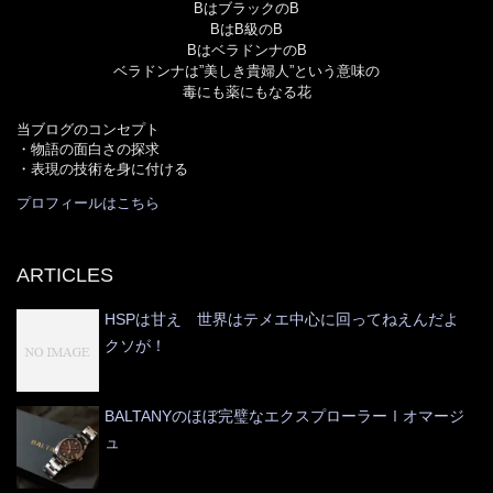
BはブラックのB
BはB級のB
BはベラドンナのB
ベラドンナは”美しき貴婦人”という意味の
毒にも薬にもなる花
当ブログのコンセプト
・物語の面白さの探求
・表現の技術を身に付ける
プロフィールはこちら
ARTICLES
HSPは甘え 世界はテメエ中心に回ってねえんだよ
クソが！
BALTANYのほぼ完璧なエクスプローラーⅠオマージ
ュ