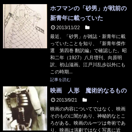
ホフマンの「砂男」が戦前の
新青年に載っていた
2013/11/22
本
最近、「砂男」が雑誌・新青年に載
っていたことを知り、『新青年傑作
選 第四巻 翻訳編』で確認した。昭
和二年（1927）八月増刊、向原明
訳、初山滋画。江戸川乱歩以外にも
この時期...
記事を読む
映画 人形 魔術的なるもの
2013/9/21
映画
,
本
映画の内容についてではなく、映画
そのものに闇があり、神秘的なとこ
ろがある。映画のルーツは奇術であ
り、映画は演劇ではなく写真に近