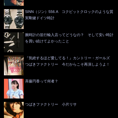
SINN（ジン）556.A コクピットクロックのような質
実剛健ドイツ時計
腕時計の並行輸入店ってどうなの？ そして安い時計
を買い続けてよかったこと
『気絶するほど愛してる！』カントリー・ガールズ
つばきファクトリー 今だからこそ再演しようよ！
斉藤円香って何者？
つばきファクトリー 小片リサ