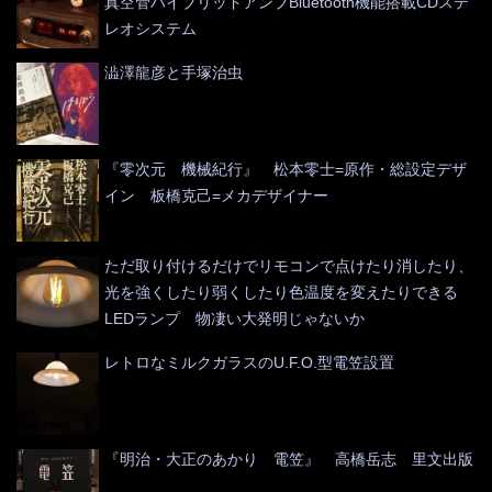
真空管ハイブリッドアンプBluetooth機能搭載CDステ
レオシステム
澁澤龍彦と手塚治虫
『零次元 機械紀行』 松本零士=原作・総設定デザ
イン 板橋克己=メカデザイナー
ただ取り付けるだけでリモコンで点けたり消したり、
光を強くしたり弱くしたり色温度を変えたりできる
LEDランプ 物凄い大発明じゃないか
レトロなミルクガラスのU.F.O.型電笠設置
『明治・大正のあかり 電笠』 高橋岳志 里文出版