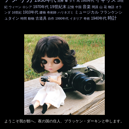
泥棒
傘
タイ
馬
1950年代
18世
19世紀末
音楽
1970年代
紀
ウィーン
ロシア
記憶
中国
間諜
山
花
物語
オラ
ミュージカル
1910年代
フランケンシ
ンダ
16世紀
建物
奇術師
ハリネズミ
時計
ュタイン
古道具
1940年代
時間
動物
自作
1990年代
イタリア
奇術
ようこそ我が館へ。夜の国の住人、ブラッケン・ダーキンと申します。