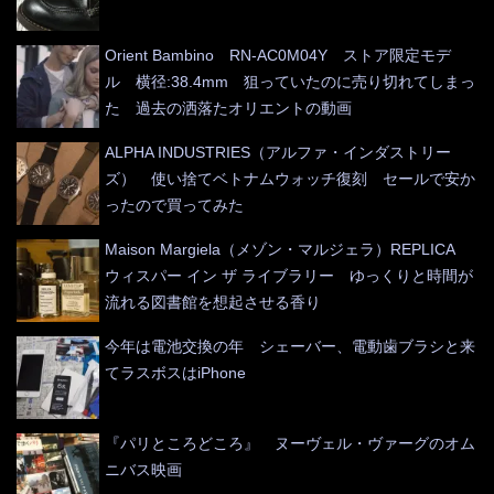
Orient Bambino RN-AC0M04Y ストア限定モデ
ル 横径:38.4mm 狙っていたのに売り切れてしまっ
た 過去の洒落たオリエントの動画
ALPHA INDUSTRIES（アルファ・インダストリー
ズ） 使い捨てベトナムウォッチ復刻 セールで安か
ったので買ってみた
Maison Margiela（メゾン・マルジェラ）REPLICA
ウィスパー イン ザ ライブラリー ゆっくりと時間が
流れる図書館を想起させる香り
今年は電池交換の年 シェーバー、電動歯ブラシと来
てラスボスはiPhone
『パリところどころ』 ヌーヴェル・ヴァーグのオム
ニバス映画