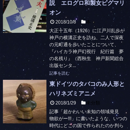
説 エログロ和製女ピグマリ
オン
2018/10/8
本
大正十五年（1926）に江戸川乱歩が
神戸の横溝正史を訪ね、二人で深夜
の元町通を歩いたことについて、
『ハイカラ神戸幻視行 紀行篇 夢
の名残り』（西秋生 神戸新聞総合
出版センタ...
記事を読む
東ドイツのタバコのみ人形と
ハリネズミアニメ
2018/1/29
未分類
記事「超かわいい未知の領域発見
物欲がー!!!」に書いたような、いつの
時代にどこの国で作られたのか判ら