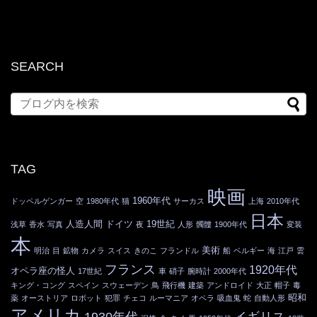
SEARCH
TAG
映画
1960年代
ドッペルゲンガー
空
1980年代
猫
サーカス
上海
2010年代
日本
人造人間
ドイツ
19世紀
浅草
香水
写真
夜
人形
髑髏
1900年代
変装
本
美術
明治
目
鉱物
カメラ
スイス
きのこ
フランドル
船
ベルギー
海
江戸
雲
フランス
1920年代
オペラ座の怪人
17世紀
車
硝子
腕時計
2000年代
キング・コング
スペイン
スウェーデン
鳥
飛行機
建築
アンドロイド
大正
帽子
毒
昭和
薬
オーストリア
ロボット
犯罪
チェコ
ルーマニア
オペラ
吸血鬼
蛇
自動人形
アメリカ
1930年代
イギリス