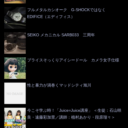
フルメタルカシオーク G-SHOCKではなく
EDIFICE（エディフィス）
SEIKO メカニカル SARB033 三周年
ブライスそっくりアイシードール カメラ女子仕様
性と暴力が渦巻くマッドシティ旭川
今こそ学ぶ時！「Juice=Juice講座」 ＜生徒：石山咲
良・遠藤彩加里／講師：植村あかり・段原瑠々＞