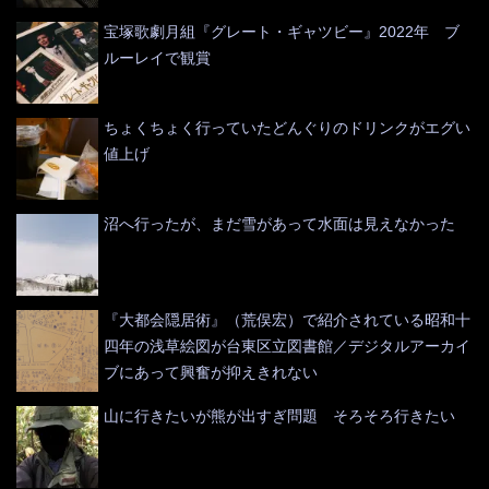
宝塚歌劇月組『グレート・ギャツビー』2022年 ブ
ルーレイで観賞
ちょくちょく行っていたどんぐりのドリンクがエグい
値上げ
沼へ行ったが、まだ雪があって水面は見えなかった
『大都会隠居術』（荒俣宏）で紹介されている昭和十
四年の浅草絵図が台東区立図書館／デジタルアーカイ
ブにあって興奮が抑えきれない
山に行きたいが熊が出すぎ問題 そろそろ行きたい