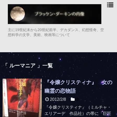
主に19世紀末から20世紀前半、デカダンス、幻想怪奇、空
想科学の文学、美術、映画等について
「 ルーマニア 」一覧
『令嬢クリスティナ』 女の
幽霊の恋物語
2012/2/8
本
『令嬢クリスティナ』（ミルチャ・
エリアーデ 作品社）の帯に「巨匠