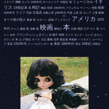
イギ
ミュージカル
イタリア
髑髏
カメラ
1990年代
オーストリア
16世紀
海
リス
時計
19世紀末
昭和
馬
物語
犯罪
1950年代
フランドル
ウィーン
奇術
ドイツ
古道具
1900年代
写真
自動人形
1980年代
中国
人形
目
ロシア
上海
動物
アメリカ
オペラ座の怪人
1970
毒薬
蛇
ロボット
鉱物
アンドロイド
本
映画
年代
チェコ
建築
夜
泥棒
船
腕時計
記憶
間諜
江戸
タイ
鳥
スペ
フランケンシュタイン
イン
自作
空
帽子
時間
スイス
キング・コング
きのこ
オランダ
車
山
17世紀
オペラ
大正
建物
浅草
吸血鬼
奇術師
ハリネズミ
ルーマニ
1910年代
美術
1960年代
19世紀
ア
変装
ドッペルゲンガー
傘
明治
18世紀