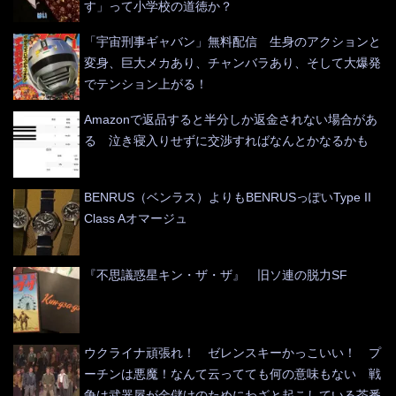
す」って小学校の道徳か？
「宇宙刑事ギャバン」無料配信 生身のアクションと
変身、巨大メカあり、チャンバラあり、そして大爆発
でテンション上がる！
Amazonで返品すると半分しか返金されない場合があ
る 泣き寝入りせずに交渉すればなんとかなるかも
BENRUS（ベンラス）よりもBENRUSっぽいType II
Class Aオマージュ
『不思議惑星キン・ザ・ザ』 旧ソ連の脱力SF
ウクライナ頑張れ！ ゼレンスキーかっこいい！ プ
ーチンは悪魔！なんて云ってても何の意味もない 戦
争は武器屋が金儲けのためにわざと起こしている茶番