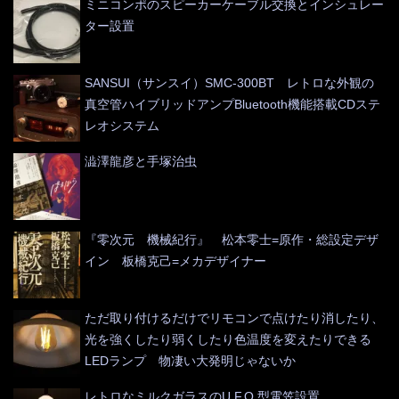
ミニコンポのスピーカーケーブル交換とインシュレー
ター設置
SANSUI（サンスイ）SMC-300BT レトロな外観の
真空管ハイブリッドアンプBluetooth機能搭載CDステ
レオシステム
澁澤龍彦と手塚治虫
『零次元 機械紀行』 松本零士=原作・総設定デザ
イン 板橋克己=メカデザイナー
ただ取り付けるだけでリモコンで点けたり消したり、
光を強くしたり弱くしたり色温度を変えたりできる
LEDランプ 物凄い大発明じゃないか
レトロなミルクガラスのU.F.O.型電笠設置