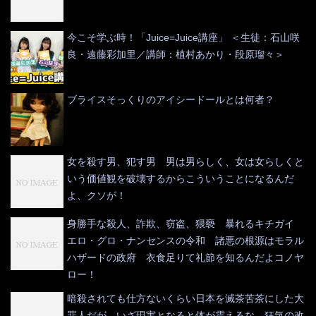
今こそ学ぶ時！「Juice=Juice講座」 ＜生徒：石山咲
良・遠藤彩加里／講師：植村あかり・段原瑠々＞
ブライスそっくりのアイシードールとは何者？
女を殺す男、犯す男 男は男らしく、女は女らしくと
いう価値観を破壊するからこういうことになるんだ
よ、クソが！
身勝手な殺人、詐欺、窃盗、猥褻 暴れるキチガイ
エロ・グロ・ナンセンスの令和 諸悪の根源はモラル
ハザードの政府 衣食足りて礼節を知るんだよコノヤ
ロー！
暗殺されても仕方ないくらい日本を滅茶苦茶にした大
罪人だが、いざ現実となると体が震えるな 狂気の改