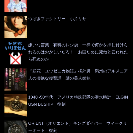
つばきファクトリー 小片リサ
嫌いな言葉 有料のレジ袋 一律で何かを押し付けら
れるのはおかしいだろ！ お国ために死ねと云われた
ら死ぬのか！
『妖花 ユウゼニカ物語』橘外男 満州のアルメニア
人の凄絶な復讐譚 謎の美人姉妹
1940~50年代 アメリカ特殊部隊の潜水時計 ELGIN
USN BUSHIP 復刻
ORIENT（オリエント）キングダイバー ウィークリ
ーオート 復刻