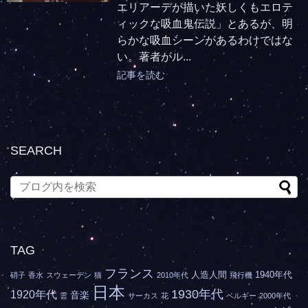
エリアーデが描いた妖しくもエロテ
ィックな吸血鬼伝説」とあるが、明
らかな吸血シーンがあるわけではな
い。著者がル...
記事を読む
SEARCH
TAG
フランス
人造人間
1940年代
硝子
香水
スウェーデン
猫
2010年代
飛行機
日本
1930年代
1920年代
音楽
雲
サーカス
花
ベルギー
2000年代