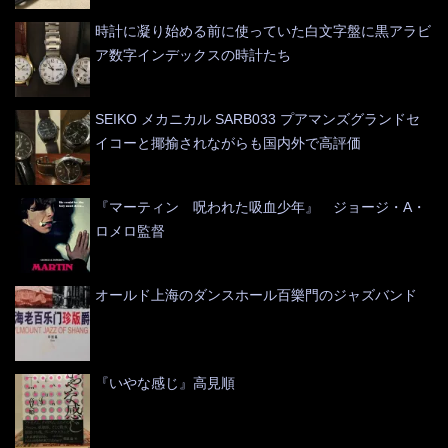
時計に凝り始める前に使っていた白文字盤に黒アラビ
ア数字インデックスの時計たち
SEIKO メカニカル SARB033 プアマンズグランドセ
イコーと揶揄されながらも国内外で高評価
『マーティン 呪われた吸血少年』 ジョージ・A・
ロメロ監督
オールド上海のダンスホール百樂門のジャズバンド
『いやな感じ』高見順