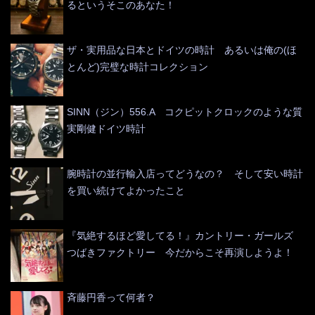
るというそこのあなた！
ザ・実用品な日本とドイツの時計 あるいは俺の(ほ
とんど)完璧な時計コレクション
SINN（ジン）556.A コクピットクロックのような質
実剛健ドイツ時計
腕時計の並行輸入店ってどうなの？ そして安い時計
を買い続けてよかったこと
『気絶するほど愛してる！』カントリー・ガールズ
つばきファクトリー 今だからこそ再演しようよ！
斉藤円香って何者？