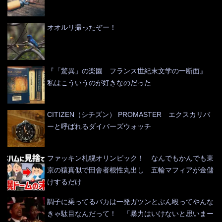
オオルリ撮ったぞー！
『「驚異」の楽園 フランス世紀末文学の一断面』
私はこういうのが好きなのだった
CITIZEN（シチズン） PROMASTER エクスカリバ
ーと呼ばれるダイバーズウォッチ
ファッキン札幌オリンピック！ なんでもかんでも東
京の猿真似で田舎者根性丸出し 五輪マフィアが金儲
けするだけ
調子に乗ってるバカは一発ガツンとぶん殴ってやんな
きゃ駄目なんだって！ 「暴力はいけないと思いまー