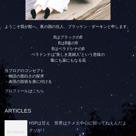
ようこそ我が館へ。夜の国の住人、ブラッケン・ダーキンと申します。
BはブラックのB
BはB級のB
BはベラドンナのB
ベラドンナは”美しき貴婦人”という意味の
毒にも薬にもなる花
当ブログのコンセプト
・物語の面白さの探求
・表現の技術を身に付ける
プロフィールはこちら
ARTICLES
HSPは甘え 世界はテメエ中心に回ってねえんだよ
クソが！