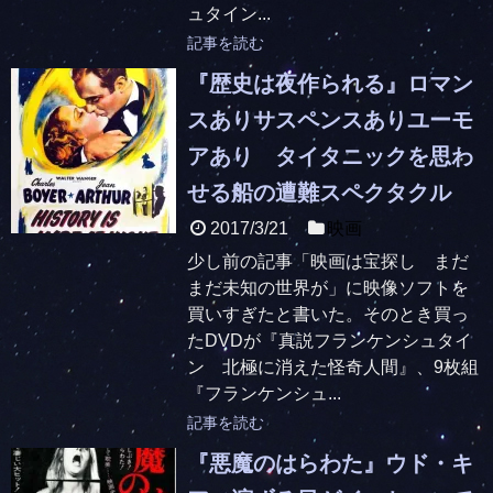
ュタイン...
記事を読む
『歴史は夜作られる』ロマン
スありサスペンスありユーモ
アあり タイタニックを思わ
せる船の遭難スペクタクル
2017/3/21
映画
少し前の記事「映画は宝探し まだ
まだ未知の世界が」に映像ソフトを
買いすぎたと書いた。そのとき買っ
たDVDが『真説フランケンシュタイ
ン 北極に消えた怪奇人間』、9枚組
『フランケンシュ...
記事を読む
『悪魔のはらわた』ウド・キ