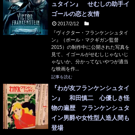
ュタイン』 せむしの助手イ
ゴールの恋と友情
2017/2/12
映画
『ヴィクター・フランケンシュタイ
ン』（ポール・マクギガン監督
2015）の制作中に公開された写真を
見て、イゴールがせむしじゃないじ
ゃないか、分かってないやつが適当
な映画を作...
記事を読む
『わが友フランケンシュタイ
ン』 和田慎二 心優しき怪
物の遍歴 フランケンシュタ
イン男爵や女性型人造人間も
登場