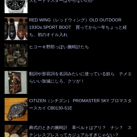
スピードマスターはやらないのか
RED WING（レッドウィング）OLD OUTDOOR
193Os SPORT BOOT 買ってから一年ちょっと経
ち、初のオイル入れ
ヒコーキ野郎っぽい腕時計たち
動詞や形容詞を名詞みたいに使っている奴ら テメエ
らいい加減にしろ、クソが！
CITIZEN（シチズン） PROMASTER SKY プロマスタ
ースカイ CB0130-51E
葬式のときの腕時計 革ベルトはアリ？ ナシ？ ス
テンレスブレスってカジュアルすぎじゃない？