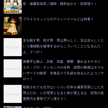
良・遠藤彩加里／講師：植村あかり・段原瑠々＞
ブライスそっくりのアイシードールとは何者？
女を殺す男、犯す男 男は男らしく、女は女らしくと
いう価値観を破壊するからこういうことになるんだ
よ、クソが！
身勝手な殺人、詐欺、窃盗、猥褻 暴れるキチガイ
エロ・グロ・ナンセンスの令和 諸悪の根源はモラル
ハザードの政府 衣食足りて礼節を知るんだよコノヤ
ロー！
暗殺されても仕方ないくらい日本を滅茶苦茶にした大
罪人だが、いざ現実となると体が震えるな 狂気の改
憲勢力を選挙でブッ潰そう！