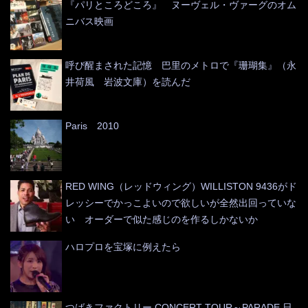
『パリところどころ』 ヌーヴェル・ヴァーグのオム
ニバス映画
呼び醒まされた記憶 巴里のメトロで『珊瑚集』（永
井荷風 岩波文庫）を読んだ
Paris 2010
RED WING（レッドウィング）WILLISTON 9436がド
レッシーでかっこよいので欲しいが全然出回っていな
い オーダーで似た感じのを作るしかないか
ハロプロを宝塚に例えたら
つばきファクトリー CONCERT TOUR～PARADE 日