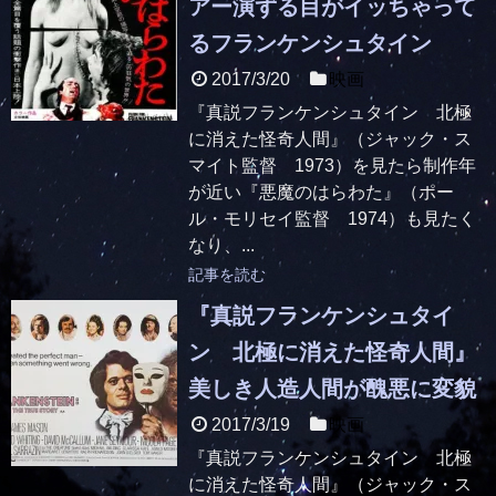
アー演ずる目がイッちゃって
るフランケンシュタイン
2017/3/20
映画
『真説フランケンシュタイン 北極
に消えた怪奇人間』（ジャック・ス
マイト監督 1973）を見たら制作年
が近い『悪魔のはらわた』（ポー
ル・モリセイ監督 1974）も見たく
なり、...
記事を読む
『真説フランケンシュタイ
ン 北極に消えた怪奇人間』
美しき人造人間が醜悪に変貌
2017/3/19
映画
『真説フランケンシュタイン 北極
に消えた怪奇人間』（ジャック・ス