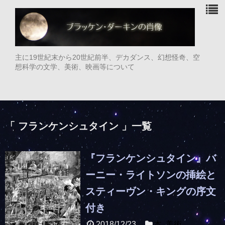
主に19世紀末から20世紀前半、デカダンス、幻想怪奇、空
想科学の文学、美術、映画等について
「 フランケンシュタイン 」一覧
『フランケンシュタイン』バ
ーニー・ライトソンの挿絵と
スティーヴン・キングの序文
付き
2018/12/23
本
,
美術