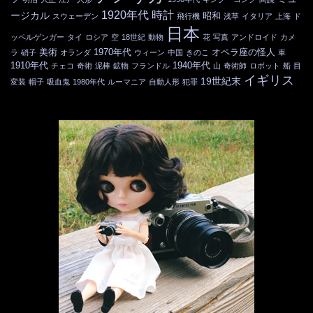
1920年代
時計
ージカル
昭和
スウェーデン
飛行機
浅草
イタリア
上海
ド
日本
ッペルゲンガー
タイ
ロシア
空
18世紀
動物
花
写真
アンドロイド
カメ
美術
1970年代
オペラ座の怪人
ラ
硝子
オランダ
ウィーン
中国
きのこ
車
1910年代
1940年代
チェコ
奇術
泥棒
鉱物
フランドル
山
奇術師
ロボット
船
目
イギリス
19世紀末
変装
帽子
吸血鬼
1980年代
ルーマニア
自動人形
犯罪