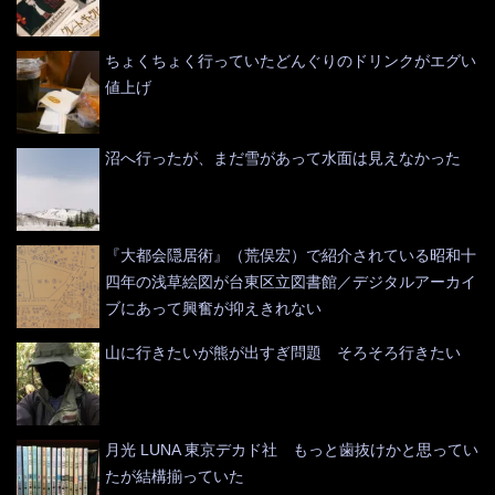
ちょくちょく行っていたどんぐりのドリンクがエグい
値上げ
沼へ行ったが、まだ雪があって水面は見えなかった
『大都会隠居術』（荒俣宏）で紹介されている昭和十
四年の浅草絵図が台東区立図書館／デジタルアーカイ
ブにあって興奮が抑えきれない
山に行きたいが熊が出すぎ問題 そろそろ行きたい
月光 LUNA 東京デカド社 もっと歯抜けかと思ってい
たが結構揃っていた