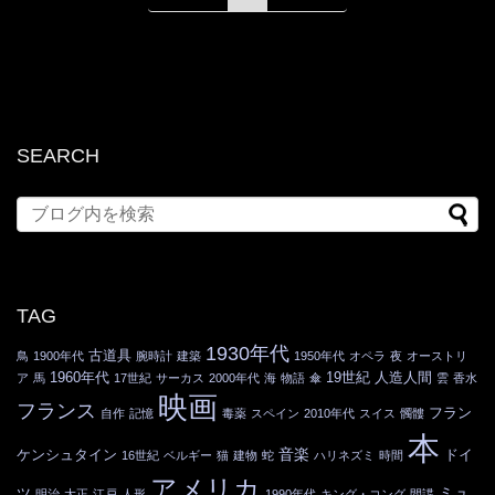
SEARCH
TAG
1930年代
古道具
鳥
1900年代
腕時計
建築
1950年代
オペラ
夜
オーストリ
1960年代
19世紀
人造人間
ア
馬
17世紀
サーカス
2000年代
海
物語
傘
雲
香水
映画
フランス
フラン
自作
記憶
毒薬
スペイン
2010年代
スイス
髑髏
本
音楽
ケンシュタイン
ドイ
16世紀
ベルギー
猫
建物
蛇
ハリネズミ
時間
アメリカ
ミュ
ツ
明治
大正
江戸
人形
1990年代
キング・コング
間諜