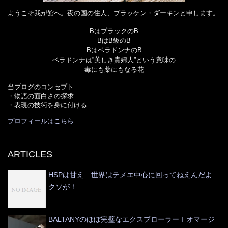
ようこそ我が館へ。夜の国の住人、ブラッケン・ダーキンと申します。
BはブラックのB
BはB級のB
BはベラドンナのB
ベラドンナは”美しき貴婦人”という意味の
毒にも薬にもなる花
当ブログのコンセプト
・物語の面白さの探求
・表現の技術を身に付ける
プロフィールはこちら
ARTICLES
HSPは甘え 世界はテメエ中心に回ってねえんだよ
クソが！
BALTANYのほぼ完璧なエクスプローラーⅠオマージ