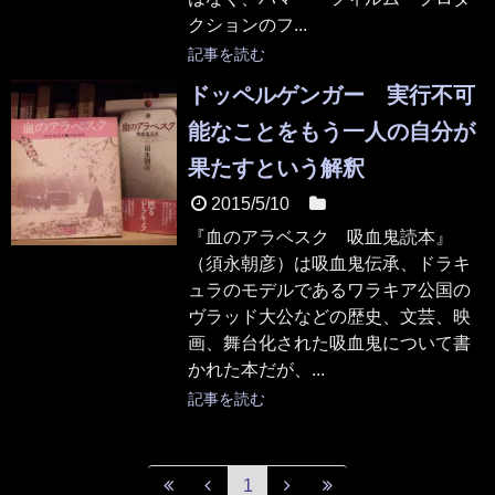
クションのフ...
記事を読む
ドッペルゲンガー 実行不可
能なことをもう一人の自分が
果たすという解釈
2015/5/10
本
『血のアラベスク 吸血鬼読本』
（須永朝彦）は吸血鬼伝承、ドラキ
ュラのモデルであるワラキア公国の
ヴラッド大公などの歴史、文芸、映
画、舞台化された吸血鬼について書
かれた本だが、...
記事を読む
1