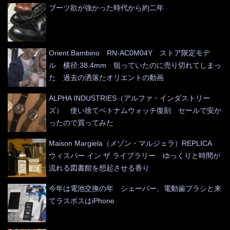
ブーツ欲が強かった時代から約二年
Orient Bambino RN-AC0M04Y ストア限定モデ
ル 横径:38.4mm 狙っていたのに売り切れてしまっ
た 過去の洒落たオリエントの動画
ALPHA INDUSTRIES（アルファ・インダストリー
ズ） 使い捨てベトナムウォッチ復刻 セールで安か
ったので買ってみた
Maison Margiela（メゾン・マルジェラ）REPLICA
ウィスパー イン ザ ライブラリー ゆっくりと時間が
流れる図書館を想起させる香り
今年は電池交換の年 シェーバー、電動歯ブラシと来
てラスボスはiPhone