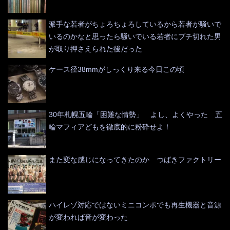
派手な若者がちょろちょろしているから若者が騒いで
いるのかなと思ったら騒いでいる若者にブチ切れた男
が取り押さえられた後だった
ケース径38mmがしっくり来る今日この頃
30年札幌五輪「困難な情勢」 よし、よくやった 五
輪マフィアどもを徹底的に粉砕せよ！
また変な感じになってきたのか つばきファクトリー
ハイレゾ対応ではないミニコンポでも再生機器と音源
が変われば音が変わった