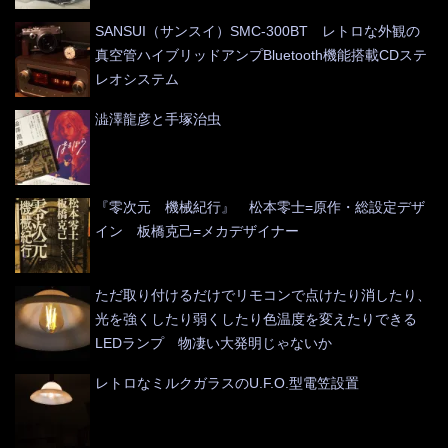
SANSUI（サンスイ）SMC-300BT レトロな外観の
真空管ハイブリッドアンプBluetooth機能搭載CDステ
レオシステム
澁澤龍彦と手塚治虫
『零次元 機械紀行』 松本零士=原作・総設定デザ
イン 板橋克己=メカデザイナー
ただ取り付けるだけでリモコンで点けたり消したり、
光を強くしたり弱くしたり色温度を変えたりできる
LEDランプ 物凄い大発明じゃないか
レトロなミルクガラスのU.F.O.型電笠設置