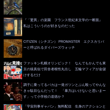
『「驚異」の楽園 フランス世紀末文学の一断面』
私はこういうのが好きなのだった
CITIZEN（シチズン） PROMASTER エクスカリバ
ーと呼ばれるダイバーズウォッチ
ファッキン札幌オリンピック！ なんでもかんでも東
京の猿真似で田舎者根性丸出し 五輪マフィアが金儲
けするだけ
調子に乗ってるバカは一発ガツンとぶん殴ってやんな
きゃ駄目なんだって！ 「暴力はいけないと思いまー
す」って小学校の道徳か？
「宇宙刑事ギャバン」無料配信 生身のアクションと