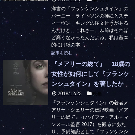
洋書の『フランケンシュタイン』の
バーニー・ライトソンの挿絵とステ
ィーヴン・キングの序文付きがある
んだけど、これさー、以前はそれほ
ど高くなかったんだよね。私は基本
的には紙の本...
記事を読む
『メアリーの総て』 18歳の
女性が如何にして『フランケ
ンシュタイン』を著したか
2018/12/23
映画
『フランケンシュタイン』の著者メ
アリー・シェリーの伝記映画『メア
リーの総て』（ハイファ・アル＝マ
ンスール監督 2017）を観るにあた
り、予備知識として『フランケンシ