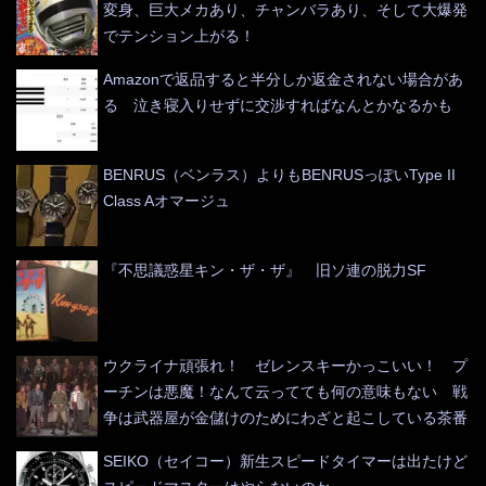
変身、巨大メカあり、チャンバラあり、そして大爆発
でテンション上がる！
Amazonで返品すると半分しか返金されない場合があ
る 泣き寝入りせずに交渉すればなんとかなるかも
BENRUS（ベンラス）よりもBENRUSっぽいType II
Class Aオマージュ
『不思議惑星キン・ザ・ザ』 旧ソ連の脱力SF
ウクライナ頑張れ！ ゼレンスキーかっこいい！ プ
ーチンは悪魔！なんて云ってても何の意味もない 戦
争は武器屋が金儲けのためにわざと起こしている茶番
SEIKO（セイコー）新生スピードタイマーは出たけど