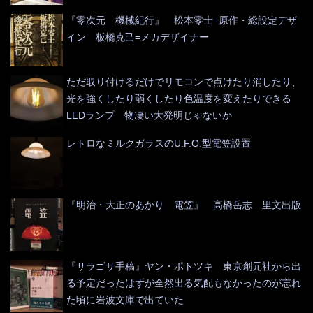
『零次元 機械紀行』 松本零士=原作・総設定デザ
イン 板橋克己=メカデザイナー
ただ取り付けるだけでリモコンで点けたり消したり、
光を強くしたり弱くしたり色温度を変えたりできる
LEDランプ 物凄い大発明じゃないか
レトロなミルクガラスのU.F.O.型電笠設置
『明治・大正のあかり 電笠』 高橋岳志 里文出版
『サラゴサ手稿』ヤン・ポトツキ 東京創元社から出
る予定だったはずが全然出る気配もなかったのが忘れ
た頃に岩波文庫で出ていた