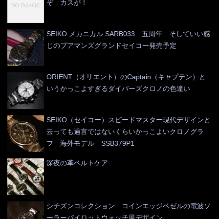
ぞ カスが！
SEIKO メカニカル SARB033 五周年 そしていい感
じのプアマンズグランドセイコー発売予定
ORIENT（オリエント）のCaptain（キャプテン）と
いうかっこよすぎるダイバーズクロノの色違い
SEIKO（セイコー）スピードマスター現代デザインと
云っても過言ではないくらいかっこよいクロノグラ
フ 海外モデル SSB379P1
深夜の革ベルトケア
シチズンコレクション コインエッジベゼルの電波ソ
ーラーパイロットウォッチ風デザイン