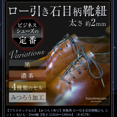
【プラスチックセル】【みつろう有り】革靴用 ロー引き石目柄靴ひも コ
ットン 丸ひも・2mm幅【長さ:110cm〜140cm】（K-K178）