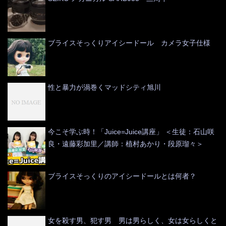
ブライスそっくりアイシードール カメラ女子仕様
性と暴力が渦巻くマッドシティ旭川
今こそ学ぶ時！「Juice=Juice講座」 ＜生徒：石山咲
良・遠藤彩加里／講師：植村あかり・段原瑠々＞
ブライスそっくりのアイシードールとは何者？
女を殺す男、犯す男 男は男らしく、女は女らしくと