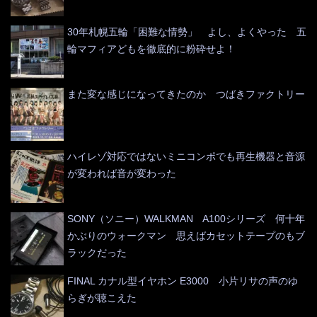
30年札幌五輪「困難な情勢」 よし、よくやった 五
輪マフィアどもを徹底的に粉砕せよ！
また変な感じになってきたのか つばきファクトリー
ハイレゾ対応ではないミニコンポでも再生機器と音源
が変われば音が変わった
SONY（ソニー）WALKMAN A100シリーズ 何十年
かぶりのウォークマン 思えばカセットテープのもブ
ラックだった
FINAL カナル型イヤホン E3000 小片リサの声のゆ
らぎが聴こえた