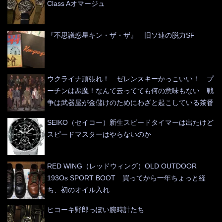
Class Aオマージュ
『不思議惑星キン・ザ・ザ』 旧ソ連の脱力SF
ウクライナ頑張れ！ ゼレンスキーかっこいい！ プ
ーチンは悪魔！なんて云ってても何の意味もない 戦
争は武器屋が金儲けのためにわざと起こしている茶番
SEIKO（セイコー）新生スピードタイマーは出たけど
スピードマスターはやらないのか
RED WING（レッドウィング）OLD OUTDOOR
193Os SPORT BOOT 買ってから一年ちょっと経
ち、初のオイル入れ
ヒコーキ野郎っぽい腕時計たち