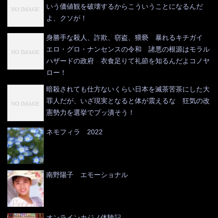
いう価値観を破壊するからこういうことになるんだ
よ、クソが！
身勝手な殺人、詐欺、窃盗、猥褻 暴れるキチガイ
エロ・グロ・ナンセンスの令和 諸悪の根源はモラル
ハザードの政府 衣食足りて礼節を知るんだよコノヤ
ロー！
暗殺されても仕方ないくらい日本を滅茶苦茶にした大
罪人だが、いざ現実となると体が震えるな 狂気の改
憲勢力を選挙でブッ潰そう！
ネモフィラ 2022
南野陽子 エモーショナル
オンラインカジノ体験記