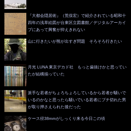
『大都会隠居術』（荒俣宏）で紹介されている昭和十
四年の浅草絵図が台東区立図書館／デジタルアーカイ
ブにあって興奮が抑えきれない
山に行きたいが熊が出すぎ問題 そろそろ行きたい
月光 LUNA 東京デカド社 もっと歯抜けかと思ってい
たが結構揃っていた
派手な若者がちょろちょろしているから若者が騒いで
いるのかなと思ったら騒いでいる若者にブチ切れた男
が取り押さえられた後だった
ケース径38mmがしっくり来る今日この頃