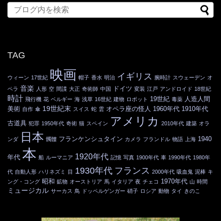
TAG
映画
イギリス
ウィーン
17世紀
帽子
香水
明治
腕時計
スウェーデン
オ
音楽
ドイツ
ペラ
人形
空
間諜
大正
奇術師
中国
変装
江戸
アンドロイド
18世紀
時計
19世紀
人造人間
飛行機
花
ベルギー
海
浅草
16世紀
建物
ロボット
毒薬
19世紀末
美術
オペラ座の怪人
1960年代
1910年代
自作
傘
スイス
蛇
雲
アメリカ
古道具
犯罪
1950年代
奇術
猫
スペイン
2010年代
建築
オラ
日本
フランケンシュタイン
1940
ンダ
髑髏
カメラ
フランドル
物語
上海
本
1920年代
年代
船
ルーマニア
記憶
写真
1900年代
車
1990年代
1980年
1930年代
フランス
代
自動人形
ハリネズミ
目
2000年代
吸血鬼
泥棒
キ
昭和
1970年代
ング・コング
鉱物
オーストリア
馬
イタリア
夜
チェコ
山
時間
ミュージカル
サーカス
鳥
ドッペルゲンガー
硝子
ロシア
動物
タイ
きのこ