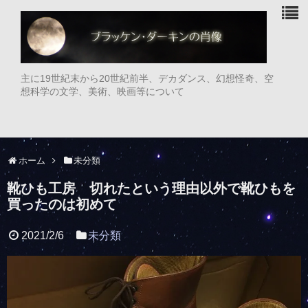
主に19世紀末から20世紀前半、デカダンス、幻想怪奇、空
想科学の文学、美術、映画等について
ホーム
未分類
靴ひも工房 切れたという理由以外で靴ひもを
買ったのは初めて
2021/2/6
未分類