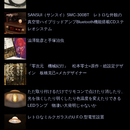
SANSUI（サンスイ）SMC-300BT レトロな外観の
真空管ハイブリッドアンプBluetooth機能搭載CDステ
レオシステム
澁澤龍彦と手塚治虫
『零次元 機械紀行』 松本零士=原作・総設定デザ
イン 板橋克己=メカデザイナー
ただ取り付けるだけでリモコンで点けたり消したり、
光を強くしたり弱くしたり色温度を変えたりできる
LEDランプ 物凄い大発明じゃないか
レトロなミルクガラスのU.F.O.型電笠設置