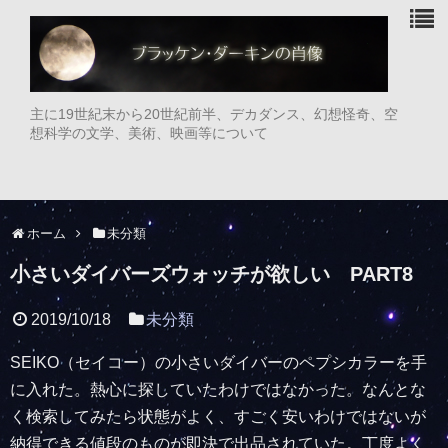
主に19世紀末から20世紀前半、デカダンス、幻想怪奇、空
想科学の文学、美術、映画等について
ホーム
未分類
小さいダイバーズウォッチが欲しい PART8
2019/10/18
未分類
SEIKO（セイコー）の小さいダイバーのペプシカラーを手
に入れた。熱心に探していたわけではなかった。なんとな
く検索してみたら状態がよく、すごく安いわけではないが
納得できる値段のものが即決で出品されていた。丁度よく