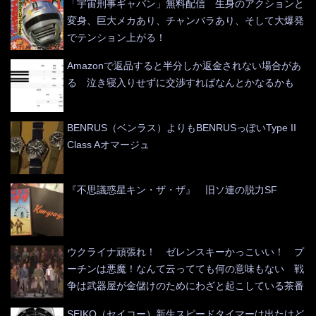
「宇宙刑事ギャバン」無料配信 生身のアクションと
変身、巨大メカあり、チャンバラあり、そして大爆発
でテンション上がる！
Amazonで返品すると半分しか返金されない場合があ
る 泣き寝入りせずに交渉すればなんとかなるかも
BENRUS（ベンラス）よりもBENRUSっぽいType II
Class Aオマージュ
『不思議惑星キン・ザ・ザ』 旧ソ連の脱力SF
ウクライナ頑張れ！ ゼレンスキーかっこいい！ プ
ーチンは悪魔！なんて云ってても何の意味もない 戦
争は武器屋が金儲けのためにわざと起こしている茶番
SEIKO（セイコー）新生スピードタイマーは出たけど