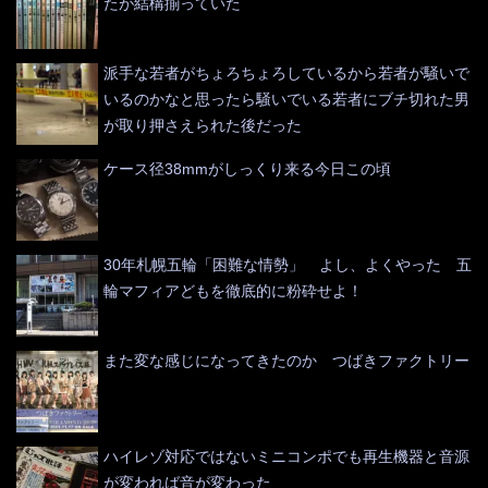
たが結構揃っていた
派手な若者がちょろちょろしているから若者が騒いで
いるのかなと思ったら騒いでいる若者にブチ切れた男
が取り押さえられた後だった
ケース径38mmがしっくり来る今日この頃
30年札幌五輪「困難な情勢」 よし、よくやった 五
輪マフィアどもを徹底的に粉砕せよ！
また変な感じになってきたのか つばきファクトリー
ハイレゾ対応ではないミニコンポでも再生機器と音源
が変われば音が変わった