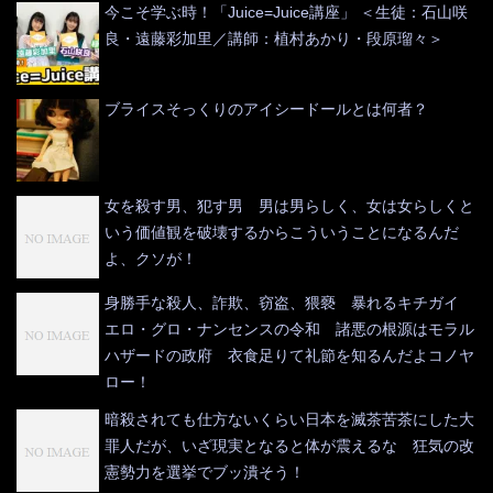
今こそ学ぶ時！「Juice=Juice講座」 ＜生徒：石山咲
良・遠藤彩加里／講師：植村あかり・段原瑠々＞
ブライスそっくりのアイシードールとは何者？
女を殺す男、犯す男 男は男らしく、女は女らしくと
いう価値観を破壊するからこういうことになるんだ
よ、クソが！
身勝手な殺人、詐欺、窃盗、猥褻 暴れるキチガイ
エロ・グロ・ナンセンスの令和 諸悪の根源はモラル
ハザードの政府 衣食足りて礼節を知るんだよコノヤ
ロー！
暗殺されても仕方ないくらい日本を滅茶苦茶にした大
罪人だが、いざ現実となると体が震えるな 狂気の改
憲勢力を選挙でブッ潰そう！