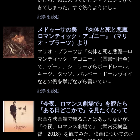
きてしまった。すぐ洗うようにし...
記事を読む
メドゥーサの美 『肉体と死と悪魔―
ロマンティック・アゴニー』（マリ
オ・プラーツ）より
マリオ・プラーツは『肉体と死と悪魔―ロ
マンティック・アゴニー』（国書刊行会）
で、ゲーテ、シェリーからボードレール、
キーツ、タッソ、バルベー・ドールヴィイ
などの例を挙げながら書いてい...
記事を読む
『今夜、ロマンス劇場で』を観たら
『ある日どこかで』を見たくなって
邦画を映画館で観ることはあまりないが、
『今夜、ロマンス劇場で』（武内英樹監
督 2018）を観てみた。映画についてのメ