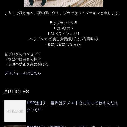
ようこそ我が館へ。夜の国の住人、ブラッケン・ダーキンと申します。
BはブラックのB
BはB級のB
BはベラドンナのB
ベラドンナは”美しき貴婦人”という意味の
毒にも薬にもなる花
当ブログのコンセプト
・物語の面白さの探求
・表現の技術を身に付ける
プロフィールはこちら
ARTICLES
HSPは甘え 世界はテメエ中心に回ってねえんだよ
クソが！