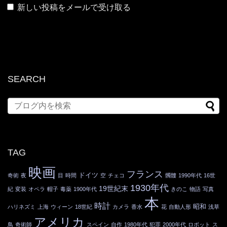
新しい投稿をメールで受け取る
SEARCH
TAG
映画
フランス
ドイツ
奇術
夜
目
時間
空
チェコ
髑髏
1990年代
16世
1930年代
19世紀末
紀
変装
オペラ
帽子
毒薬
1900年代
きのこ
物語
写真
本
時計
昭和
ハリネズミ
上海
ウィーン
18世紀
カメラ
香水
花
自動人形
浅草
アメリカ
鳥
奇術師
スペイン
自作
1980年代
犯罪
2000年代
ロボット
ス