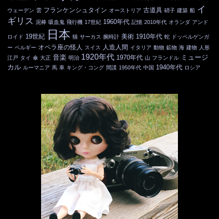
イ
フランケンシュタイン
古道具
ウェーデン
雲
オーストリア
硝子
建築
船
ギリス
1960年代
泥棒
吸血鬼
飛行機
17世紀
記憶
2010年代
オランダ
アンド
日本
19世紀
美術
1910年代
ロイド
猫
サーカス
腕時計
蛇
ドッペルゲンガ
オペラ座の怪人
人造人間
ー
ベルギー
スイス
イタリア
動物
鉱物
海
建物
人形
1920年代
音楽
ミュージ
1970年代
江戸
タイ
傘
大正
明治
山
フランドル
カル
1940年代
ルーマニア
馬
車
キング・コング
間諜
1950年代
中国
ロシア