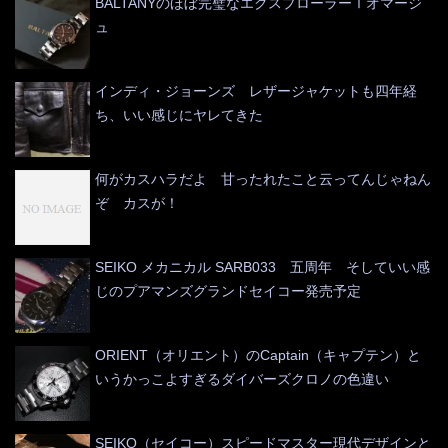
BALTANYのほぼ完璧なエクスプローラーⅠオマージ
ュ
インディ・ジョーンズ レザージャケットも四年経
ち、いい感じにヤレてきた
何がカスハラだよ 甘ったれたこと云ってんじゃねん
ぞ カスが！
SEIKO メカニカル SARB033 五周年 そしていい感
じのプアマンズグランドセイコー発売予定
ORIENT（オリエント）のCaptain（キャプテン）と
いうかっこよすぎるダイバーズクロノの色違い
SEIKO（セイコー）スピードマスター現代デザインと