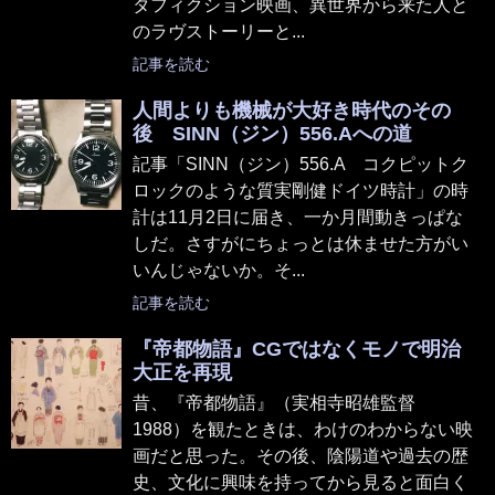
タフィクション映画、異世界から来た人と
のラヴストーリーと...
記事を読む
人間よりも機械が大好き時代のその
後 SINN（ジン）556.Aへの道
記事「SINN（ジン）556.A コクピットク
ロックのような質実剛健ドイツ時計」の時
計は11月2日に届き、一か月間動きっぱな
しだ。さすがにちょっとは休ませた方がい
いんじゃないか。そ...
記事を読む
『帝都物語』CGではなくモノで明治
大正を再現
昔、『帝都物語』（実相寺昭雄監督
1988）を観たときは、わけのわからない映
画だと思った。その後、陰陽道や過去の歴
史、文化に興味を持ってから見ると面白く