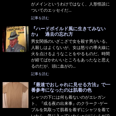
がメインというわけではなく、人形怪談に
ついてのエッセイだ...
記事を読む
『ハードボイルド風に生きてみない
か』 過去の忘れ方
男女関係のいざこざで女を殺す男がいる。
人殺しはよくないが、女は怒りの導火線に
火を点けるようなことをやるものだ。時間
が経てばかわいいところもあったなと思え
るのだが、頭に血がの...
記事を読む
『最速でおしゃれに見せる方法』で一
番参考になったのは肌着の色
シャツの下には何も着ないのがエレガン
ト、『或る夜の出来事』のクラーク･ゲー
ブルを気取って肌着を着ずにシャツを着て
いたら、気に入っていたシャツにシミがで