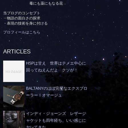
毒にも薬にもなる花
当ブログのコンセプト
・物語の面白さの探求
・表現の技術を身に付ける
プロフィールはこちら
ARTICLES
HSPは甘え 世界はテメエ中心に
回ってねえんだよ クソが！
BALTANYのほぼ完璧なエクスプロ
ーラーⅠオマージュ
インディ・ジョーンズ レザージ
ャケットも四年経ち、いい感じに
ヤレてきた