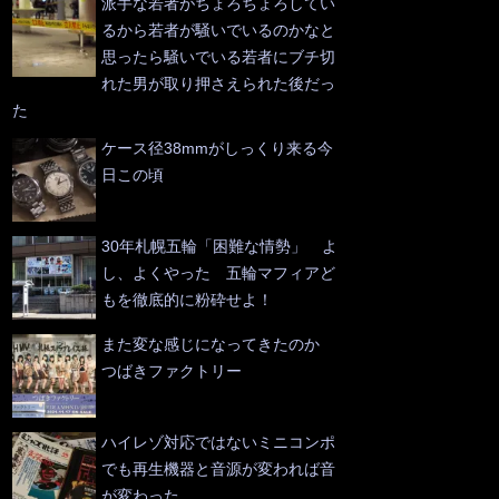
派手な若者がちょろちょろしてい
るから若者が騒いでいるのかなと
思ったら騒いでいる若者にブチ切
れた男が取り押さえられた後だっ
た
ケース径38mmがしっくり来る今
日この頃
30年札幌五輪「困難な情勢」 よ
し、よくやった 五輪マフィアど
もを徹底的に粉砕せよ！
また変な感じになってきたのか
つばきファクトリー
ハイレゾ対応ではないミニコンポ
でも再生機器と音源が変われば音
が変わった