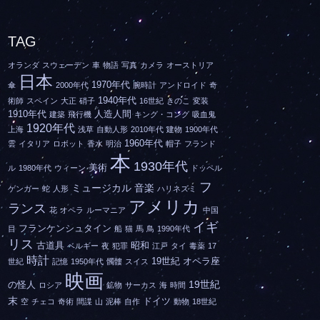
TAG
オランダ
スウェーデン
車
物語
写真
カメラ
オーストリア
日本
1970年代
傘
2000年代
腕時計
アンドロイド
奇
1940年代
術師
スペイン
大正
硝子
16世紀
きのこ
変装
1910年代
人造人間
建築
飛行機
キング・コング
吸血鬼
1920年代
上海
浅草
自動人形
2010年代
建物
1900年代
1960年代
雲
イタリア
ロボット
香水
明治
帽子
フランド
本
1930年代
美術
ル
1980年代
ウィーン
ドッペル
フ
ミュージカル
音楽
ゲンガー
蛇
人形
ハリネズミ
アメリカ
ランス
花
オペラ
ルーマニア
中国
イギ
フランケンシュタイン
目
船
猫
馬
鳥
1990年代
リス
古道具
昭和
ベルギー
夜
犯罪
江戸
タイ
毒薬
17
時計
19世紀
オペラ座
世紀
記憶
1950年代
髑髏
スイス
映画
19世紀
の怪人
ロシア
鉱物
サーカス
海
時間
末
ドイツ
空
チェコ
奇術
間諜
山
泥棒
自作
動物
18世紀