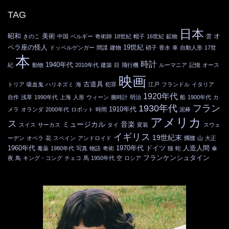
TAG
日本
昭和
美術
オ
きのこ
中国
ベルギー
奇術師
18世紀
帽子
16世紀
鉱物
雲
ペラ座の怪人
19世紀
ドッペルゲンガー
間諜
建物
硝子
香水
車
自動人形
17世
本
時計
1940年代
紀
動物
2010年代
建築
目
飛行機
ルーマニア
記憶
オース
映画
古道具
トリア
吸血鬼
ハリネズミ
海
犯罪
江戸
フランドル
イタリア
1920年代
自作
浅草
1990年代
上海
人形
ウィーン
腕時計
明治
船
1900年代
カ
1930年代
フラン
1910年代
メラ
オランダ
2000年代
ロボット
時間
泥棒
アメリカ
ス
ミュージカル
音楽
スイス
サーカス
タイ
変装
スウェ
イギリス
19世紀末
ーデン
オペラ
花
スペイン
アンドロイド
髑髏
山
大正
1960年代
1970年代
ドイツ
人造人間
毒薬
1980年代
写真
物語
奇術
猫
蛇
傘
フランケンシュタイン
夜
鳥
キング・コング
チェコ
馬
1950年代
空
ロシア