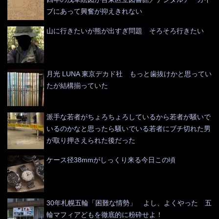
ブにあって興奮が抑えきれない
山に行きたいが熊が出すぎ問題 そろそろ行きたい
月光 LUNA 東京デカド社 もっと歯抜けかと思ってい
たが結構揃っていた
派手な若者がちょろちょろしているから若者が騒いで
いるのかなと思ったら騒いでいる若者にブチ切れた男
が取り押さえられた後だった
ケース径38mmがしっくり来る今日この頃
30年札幌五輪「困難な情勢」 よし、よくやった 五
輪マフィアどもを徹底的に粉砕せよ！