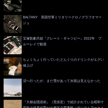
BALTANY 英国空軍ミリタリークロノグラフオマー
ジュ
宝塚歌劇月組『グレート・ギャツビー』2022年 ブ
ルーレイで観賞
ちょくちょく行っていたどんぐりのドリンクがエグい
値上げ
沼へ行ったが、まだ雪があって水面は見えなかった
『大都会隠居術』（荒俣宏）で紹介されている昭和十
四年の浅草絵図が台東区立図書館／デジタルアーカイ