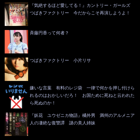
『気絶するほど愛してる！』カントリー・ガールズ
つばきファクトリー 今だからこそ再演しようよ！
斉藤円香って何者？
つばきファクトリー 小片リサ
嫌いな言葉 有料のレジ袋 一律で何かを押し付けら
れるのはおかしいだろ！ お国ために死ねと云われた
ら死ぬのか！
『妖花 ユウゼニカ物語』橘外男 満州のアルメニア
人の凄絶な復讐譚 謎の美人姉妹