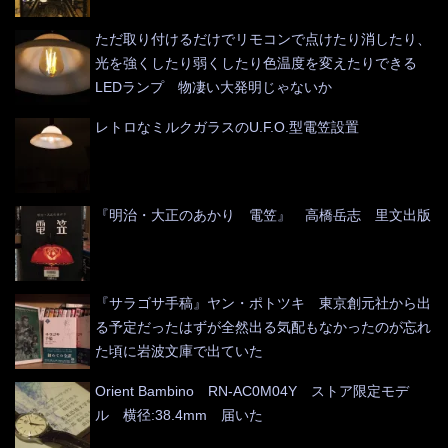
ただ取り付けるだけでリモコンで点けたり消したり、
光を強くしたり弱くしたり色温度を変えたりできる
LEDランプ 物凄い大発明じゃないか
レトロなミルクガラスのU.F.O.型電笠設置
『明治・大正のあかり 電笠』 高橋岳志 里文出版
『サラゴサ手稿』ヤン・ポトツキ 東京創元社から出
る予定だったはずが全然出る気配もなかったのが忘れ
た頃に岩波文庫で出ていた
Orient Bambino RN-AC0M04Y ストア限定モデ
ル 横径:38.4mm 届いた