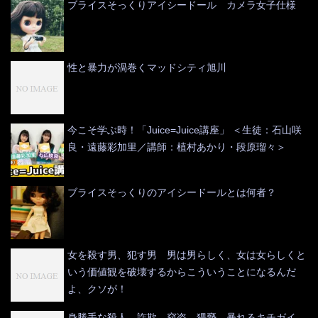
ブライスそっくりアイシードール カメラ女子仕様
性と暴力が渦巻くマッドシティ旭川
今こそ学ぶ時！「Juice=Juice講座」 ＜生徒：石山咲
良・遠藤彩加里／講師：植村あかり・段原瑠々＞
ブライスそっくりのアイシードールとは何者？
女を殺す男、犯す男 男は男らしく、女は女らしくと
いう価値観を破壊するからこういうことになるんだ
よ、クソが！
身勝手な殺人、詐欺、窃盗、猥褻 暴れるキチガイ