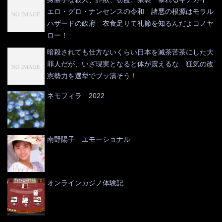
エロ・グロ・ナンセンスの令和 諸悪の根源はモラル
ハザードの政府 衣食足りて礼節を知るんだよコノヤ
ロー！
暗殺されても仕方ないくらい日本を滅茶苦茶にした大
罪人だが、いざ現実となると体が震えるな 狂気の改
憲勢力を選挙でブッ潰そう！
ネモフィラ 2022
南野陽子 エモーショナル
オンラインカジノ体験記