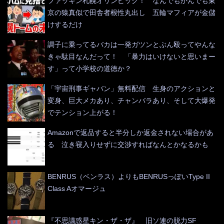
ファッキン札幌オリンピック！ なんでもかんでも東
京の猿真似で田舎者根性丸出し 五輪マフィアが金儲
けするだけ
調子に乗ってるバカは一発ガツンとぶん殴ってやんな
きゃ駄目なんだって！ 「暴力はいけないと思いまー
す」って小学校の道徳か？
「宇宙刑事ギャバン」無料配信 生身のアクションと
変身、巨大メカあり、チャンバラあり、そして大爆発
でテンション上がる！
Amazonで返品すると半分しか返金されない場合があ
る 泣き寝入りせずに交渉すればなんとかなるかも
BENRUS（ベンラス）よりもBENRUSっぽいType II
Class Aオマージュ
『不思議惑星キン・ザ・ザ』 旧ソ連の脱力SF