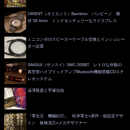
ORIENT（オリエント）Bambino バンビーノ 横
径:38.4mm ミッドセンチュリーなライスブレス
ミニコンポのスピーカーケーブル交換とインシュレー
ター設置
SANSUI（サンスイ）SMC-300BT レトロな外観の
真空管ハイブリッドアンプBluetooth機能搭載CDステ
レオシステム
澁澤龍彦と手塚治虫
『零次元 機械紀行』 松本零士=原作・総設定デザ
イン 板橋克己=メカデザイナー