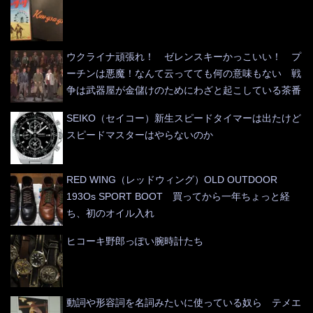
ウクライナ頑張れ！ ゼレンスキーかっこいい！ プ
ーチンは悪魔！なんて云ってても何の意味もない 戦
争は武器屋が金儲けのためにわざと起こしている茶番
SEIKO（セイコー）新生スピードタイマーは出たけど
スピードマスターはやらないのか
RED WING（レッドウィング）OLD OUTDOOR
193Os SPORT BOOT 買ってから一年ちょっと経
ち、初のオイル入れ
ヒコーキ野郎っぽい腕時計たち
動詞や形容詞を名詞みたいに使っている奴ら テメエ