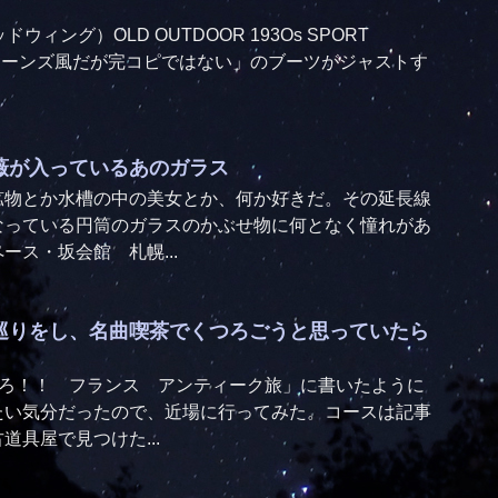
ドウィング）OLD OUTDOOR 193Os SPORT
ョーンズ風だが完コピではない」のブーツがジャストす
薇が入っているあのガラス
鉱物とか水槽の中の美女とか、何か好きだ。その延長線
なっている円筒のガラスのかぶせ物に何となく憧れがあ
ース・坂会館 札幌...
巡りをし、名曲喫茶でくつろごうと思っていたら
てろ！！ フランス アンティーク旅」に書いたように
たい気分だったので、近場に行ってみた。コースは記事
道具屋で見つけた...