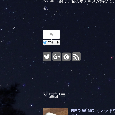
ベルギー製で、箱のホチキスが錆びて
を。
ツイート
関連記事
RED WING（レ