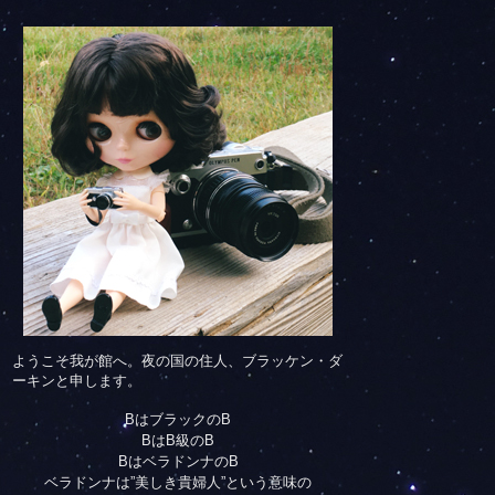
ようこそ我が館へ。夜の国の住人、ブラッケン・ダ
ーキンと申します。
BはブラックのB
BはB級のB
BはベラドンナのB
ベラドンナは”美しき貴婦人”という意味の