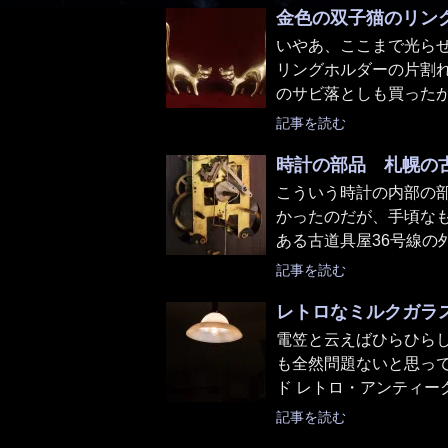
金色の双子猫のリン
いやあ、ここまで光ら
リングホルダーの片割れ
のサビ落としも買ったが、
記事を読む
時計の部品 札幌の
こういう時計の内部の
かったのだが、手頃な
ある古道具屋36号線の外
記事を読む
レトロなミルクガラスの
電笠と云えばひらひら
も全然問題ないと思ってい
ド レトロ・アンティーク.
記事を読む