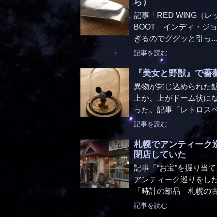
ら）
記事「RED WING（レッ
BOOT インディ・ジ
ぎるのでググッと引っ...
記事を読む
『美女と野獣』で薔
異物が封じ込められた
上か、上がドーム状に
った。記事「レトロスペ
記事を読む
札幌でアンティーク
閉店していた
記事「“お宝”を掘り当
アンティーク巡りをし
「時計の部品 札幌の古
記事を読む