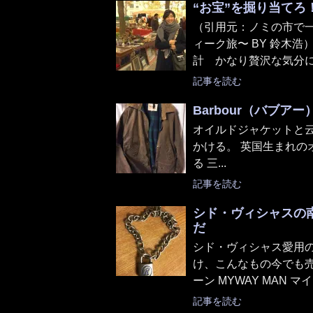
“お宝”を掘り当て
（引用元：ノミの市で一
ィーク旅〜 BY 鈴木
計 かなり贅沢な気分に浸
記事を読む
Barbour（バブ
オイルドジャケットと云
かける。 英国生まれのオ
る 三...
記事を読む
シド・ヴィシャスの
だ
シド・ヴィシャス愛用
け、こんなもの今でも売
ーン MYWAY MAN マイ.
記事を読む