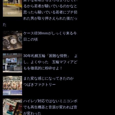
るから若者が騒いでいるのかなと
思ったら騒いでいる若者にブチ切
れた男が取り押さえられた後だっ
た
ケース径38mmがしっくり来る今
日この頃
30年札幌五輪「困難な情勢」 よ
し、よくやった 五輪マフィアど
もを徹底的に粉砕せよ！
また変な感じになってきたのか
つばきファクトリー
ハイレゾ対応ではないミニコンポ
でも再生機器と音源が変われば音
が変わった