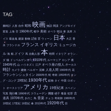
TAG
映画
昭和
腕時計
人形
自作
物語
間諜
アンドロイド
1960年代
美術
変装
上海
空
帽子
オペラ
明治
車
浅草
ス
日本
イス
吸血鬼
建築
動物
記憶
雲
ウィーン
大正
香
フランス
イギリス
ミュージカ
水
フランドル
本
ル
ドイツ
海
船
馬
自動人形
時間
イタリア
オラン
1910年代
ダ
猫
ドッペルゲンガー
ルーマニア
ロシア
夜
1940年代
オペラ座の怪人
山
ハリネズミ
江戸
サーカス
時計
人造人間
カメラ
建物
ベルギー
泥棒
1900年代
花
フランケンシュタイン
2000年代
蛇
奇術
1950年代
キン
1930年代
19世紀
グ・コング
鉱物
タイ
中国
ロボッ
アメリカ
19世紀末
ト
オーストリア
スペイン
古
写真
飛行機
1990年代
スウェーデン
髑髏
硝子
毒薬
犯罪
音楽
道具
1970年代
きのこ
鳥
チェコ
奇術師
1980年代
1920年代
18世紀
17世紀
16世紀
傘
2010年代
目