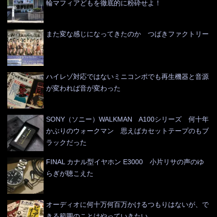
輪マフィアどもを徹底的に粉砕せよ！
また変な感じになってきたのか つばきファクトリー
ハイレゾ対応ではないミニコンポでも再生機器と音源
が変われば音が変わった
SONY（ソニー）WALKMAN A100シリーズ 何十年
かぶりのウォークマン 思えばカセットテープのもブ
ラックだった
FINAL カナル型イヤホン E3000 小片リサの声のゆ
らぎが聴こえた
オーディオに何十万何百万かけるつもりはないが、で
きる範囲のことはやっていきたい