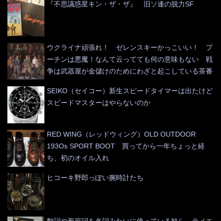
『不思議惑星キン・ザ・ザ』 旧ソ連の脱力SF
ウクライナ頑張れ！ ゼレンスキーかっこいい！ プ
ーチンは悪魔！なんて云ってても何の意味もない 戦
争は武器屋が金儲けのためにわざと起こしている茶番
SEIKO（セイコー）新生スピードタイマーは出たけど
スピードマスターはやらないのか
RED WING（レッドウィング）OLD OUTDOOR
193Os SPORT BOOT 買ってから一年ちょっと経
ち、初のオイル入れ
ヒコーキ野郎っぽい腕時計たち
動詞や形容詞を名詞みたいに使っている奴ら テメエ