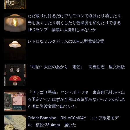
ただ取り付けるだけでリモコンで点けたり消したり、
光を強くしたり弱くしたり色温度を変えたりできる
LEDランプ 物凄い大発明じゃないか
レトロなミルクガラスのU.F.O.型電笠設置
『明治・大正のあかり 電笠』 高橋岳志 里文出版
『サラゴサ手稿』ヤン・ポトツキ 東京創元社から出
る予定だったはずが全然出る気配もなかったのが忘れ
た頃に岩波文庫で出ていた
Orient Bambino RN-AC0M04Y ストア限定モデ
ル 横径:38.4mm 届いた