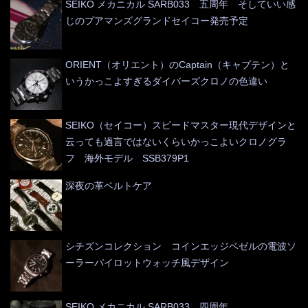
SEIKO メカニカル SARB033 五周年 そしていい感
じのプアマンズグランドセイコー発売予定
ORIENT（オリエント）のCaptain（キャプテン）と
いうかっこよすぎるダイバーズクロノの色違い
SEIKO（セイコー）スピードマスター現代デザインと
云っても過言ではないくらいかっこよいクロノグラ
フ 海外モデル SSB379P1
深夜の革ベルトケア
シチズンコレクション コインエッジベゼルの電波ソ
ーラーパイロットウォッチ風デザイン
SEIKO メカニカル SARB033 四周年