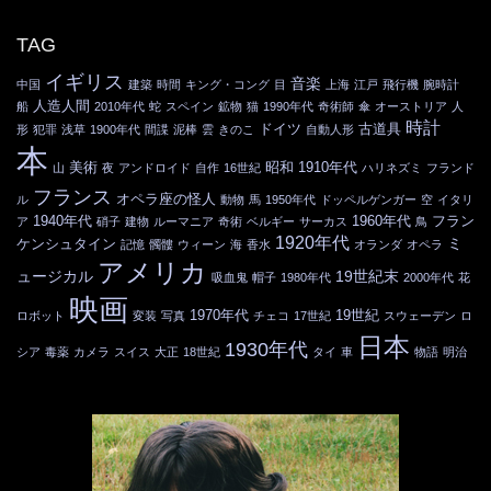
TAG
イギリス
音楽
中国
建築
時間
キング・コング
目
上海
江戸
飛行機
腕時計
人造人間
船
2010年代
蛇
スペイン
鉱物
猫
1990年代
奇術師
傘
オーストリア
人
時計
ドイツ
古道具
形
犯罪
浅草
1900年代
間諜
泥棒
雲
きのこ
自動人形
本
美術
昭和
1910年代
山
夜
アンドロイド
自作
16世紀
ハリネズミ
フランド
フランス
オペラ座の怪人
ル
動物
馬
1950年代
ドッペルゲンガー
空
イタリ
1940年代
1960年代
フラン
ア
硝子
建物
ルーマニア
奇術
ベルギー
サーカス
鳥
1920年代
ミ
ケンシュタイン
記憶
髑髏
ウィーン
海
香水
オランダ
オペラ
アメリカ
ュージカル
19世紀末
吸血鬼
帽子
1980年代
2000年代
花
映画
1970年代
19世紀
ロボット
変装
写真
チェコ
17世紀
スウェーデン
ロ
日本
1930年代
シア
毒薬
カメラ
スイス
大正
18世紀
タイ
車
物語
明治