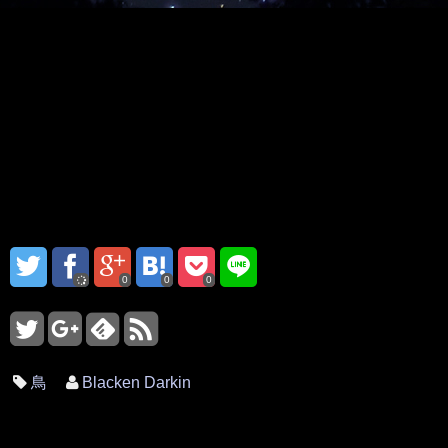
0
0
0
鳥
Blacken Darkin