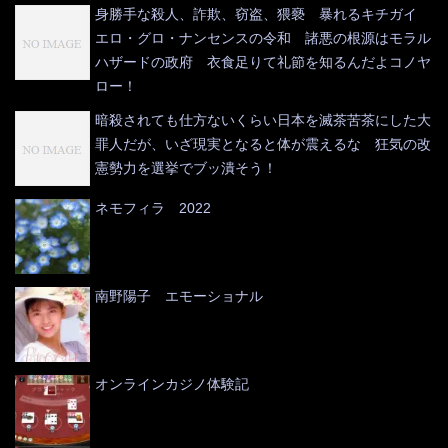
身勝手な殺人、詐欺、窃盗、猥褻 暴れるキチガイ
エロ・グロ・ナンセンスの令和 諸悪の根源はモラル
ハザードの政府 衣食足りて礼節を知るんだよコノヤ
ロー！
暗殺されても仕方ないくらい日本を滅茶苦茶にした大
罪人だが、いざ現実となると体が震えるな 狂気の改
憲勢力を選挙でブッ潰そう！
ネモフィラ 2022
南野陽子 エモーショナル
オンラインカジノ体験記