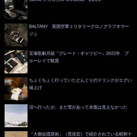
BALTANY 英国空軍ミリタリークロノグラフオマー
ジュ
宝塚歌劇月組『グレート・ギャツビー』2022年 ブ
ルーレイで観賞
ちょくちょく行っていたどんぐりのドリンクがエグい
値上げ
沼へ行ったが、まだ雪があって水面は見えなかった
『大都会隠居術』（荒俣宏）で紹介されている昭和十