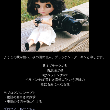
ようこそ我が館へ。夜の国の住人、ブラッケン・ダーキンと申します。
BはブラックのB
BはB級のB
BはベラドンナのB
ベラドンナは”美しき貴婦人”という意味の
毒にも薬にもなる花
当ブログのコンセプト
・物語の面白さの探求
・表現の技術を身に付ける
プロフィールはこちら