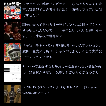
ファッキン札幌オリンピック！ なんでもかんでも東
京の猿真似で田舎者根性丸出し 五輪マフィアが金儲
けするだけ
調子に乗ってるバカは一発ガツンとぶん殴ってやんな
きゃ駄目なんだって！ 「暴力はいけないと思いまー
す」って小学校の道徳か？
「宇宙刑事ギャバン」無料配信 生身のアクションと
変身、巨大メカあり、チャンバラあり、そして大爆発
でテンション上がる！
Amazonで返品すると半分しか返金されない場合があ
る 泣き寝入りせずに交渉すればなんとかなるかも
BENRUS（ベンラス）よりもBENRUSっぽいType II
Class Aオマージュ