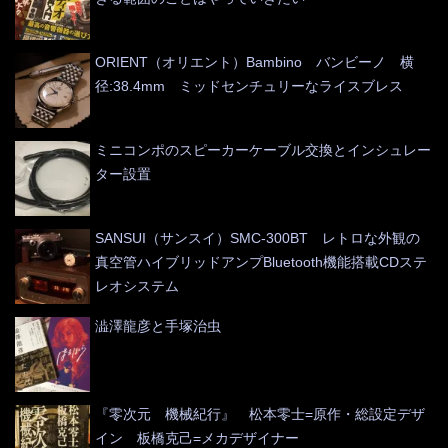
ORIENT（オリエント）Bambino バンビーノ 横
径:38.4mm ミッドセンチュリーなライスブレス
ミニコンポのスピーカーケーブル交換とインシュレー
ター設置
SANSUI（サンスイ）SMC-300BT レトロな外観の
真空管ハイブリッドアンプBluetooth機能搭載CDステ
レオシステム
澁澤龍彦と手塚治虫
『零次元 機械紀行』 松本零士=原作・総設定デザ
イン 板橋克己=メカデザイナー