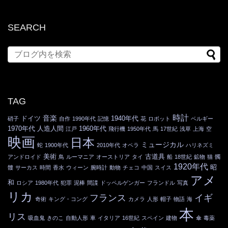
SEARCH
TAG
時計
音楽
ドイツ
1940年代
硝子
自作
1990年代
記憶
花
ロボット
ベルギー
1970年代
人造人間
1960年代
江戸
飛行機
1950年代
馬
17世紀
浅草
上海
空
映画
日本
ミュージカル
蛇
1900年代
2010年代
オペラ
ハリネズミ
美術
古道具
アンドロイド
鳥
ルーマニア
オーストリア
タイ
船
18世紀
鉱物
猫
髑
1920年代
昭
髏
サーカス
時間
香水
ウィーン
腕時計
動物
チェコ
中国
スイス
アメ
和
ロシア
1980年代
犯罪
泥棒
間諜
ドッペルゲンガー
フランドル
写真
リカ
フランス
イギ
奇術
キング・コング
カメラ
人形
帽子
物語
海
本
リス
吸血鬼
きのこ
自動人形
車
イタリア
16世紀
スペイン
建物
傘
毒薬