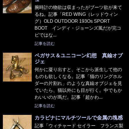
腕時計の物欲は収まったがブーツ欲が来て
るね。記事「RED WING（レッドウィン
グ）OLD OUTDOOR 193Os SPORT
BOOT インディ・ジョーンズ風だが完コ
ピではな...
記事を読む
ペガサス＆ユニコーン幻想 真鍮オブ
ジェ
何かに凝り出すと、そこから派生して他の
ものも欲しくなる。記事「猫のリングホル
ダーの片割れ」のような真鍮オブジェを見
ていたら、猫以外にも目が行く。中でもか
わいいのが馬だ。記事「超かわ...
記事を読む
カラビナにマルチツールで金属の塊感
記事「ウィチャード セイラー フランス製