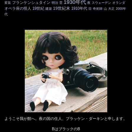
1930年代
フランケンシュタイン
変装
明治
雲
夜
スウェーデン
オランダ
19世紀末
オペラ座の怪人
19世紀
1910年代
建築
目
奇術師
山
大正
2000年
代
ようこそ我が館へ。夜の国の住人、ブラッケン・ダーキンと申します。
BはブラックのB