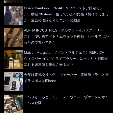
Orient Bambino RN-AC0M04Y ストア限定モデ
ル 横径:38.4mm 狙っていたのに売り切れてしまっ
た 過去の洒落たオリエントの動画
ALPHA INDUSTRIES（アルファ・インダストリー
ズ） 使い捨てベトナムウォッチ復刻 セールで安か
ったので買ってみた
Maison Margiela（メゾン・マルジェラ）REPLICA
ウィスパー イン ザ ライブラリー ゆっくりと時間が
流れる図書館を想起させる香り
今年は電池交換の年 シェーバー、電動歯ブラシと来
てラスボスはiPhone
『パリところどころ』 ヌーヴェル・ヴァーグのオム
ニバス映画