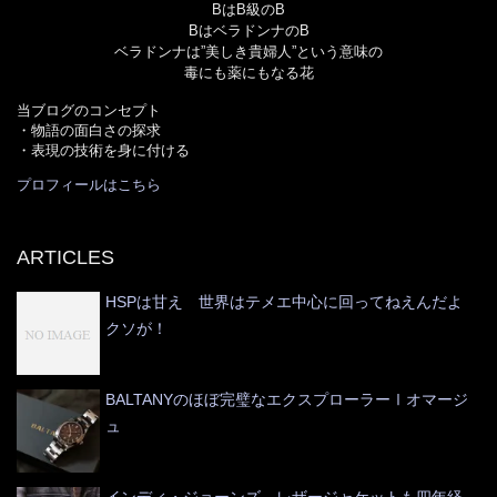
BはB級のB
BはベラドンナのB
ベラドンナは”美しき貴婦人”という意味の
毒にも薬にもなる花
当ブログのコンセプト
・物語の面白さの探求
・表現の技術を身に付ける
プロフィールはこちら
ARTICLES
HSPは甘え 世界はテメエ中心に回ってねえんだよ
クソが！
BALTANYのほぼ完璧なエクスプローラーⅠオマージ
ュ