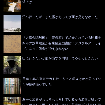
値上げ
沼へ行ったが、まだ雪があって水面は見えなかった
『大都会隠居術』（荒俣宏）で紹介されている昭和十
四年の浅草絵図が台東区立図書館／デジタルアーカイ
ブにあって興奮が抑えきれない
山に行きたいが熊が出すぎ問題 そろそろ行きたい
月光 LUNA 東京デカド社 もっと歯抜けかと思ってい
たが結構揃っていた
派手な若者がちょろちょろしているから若者が騒いで