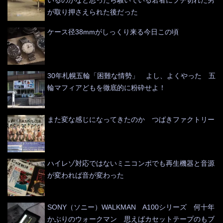
いるのかなと思ったら騒いでいる若者にブチ切れた男
が取り押さえられた後だった
ケース径38mmがしっくり来る今日この頃
30年札幌五輪「困難な情勢」 よし、よくやった 五
輪マフィアどもを徹底的に粉砕せよ！
また変な感じになってきたのか つばきファクトリー
ハイレゾ対応ではないミニコンポでも再生機器と音源
が変われば音が変わった
SONY（ソニー）WALKMAN A100シリーズ 何十年
かぶりのウォークマン 思えばカセットテープのもブ