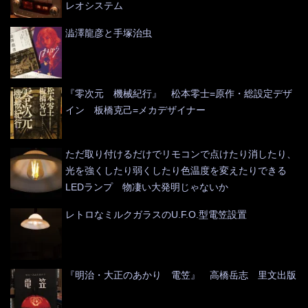
レオシステム
澁澤龍彦と手塚治虫
『零次元 機械紀行』 松本零士=原作・総設定デザ
イン 板橋克己=メカデザイナー
ただ取り付けるだけでリモコンで点けたり消したり、
光を強くしたり弱くしたり色温度を変えたりできる
LEDランプ 物凄い大発明じゃないか
レトロなミルクガラスのU.F.O.型電笠設置
『明治・大正のあかり 電笠』 高橋岳志 里文出版