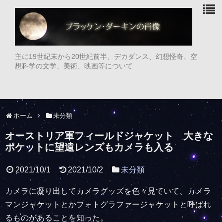
主に19世紀末から20世紀前半、デカダンス、幻想怪奇、空
想科学の文学、美術、映画等について
ホーム
未分類
オーストリア軍フィールドジャケット 大きな
ポケットに望遠レンズもカメラも入る
2021/10/1
2021/10/2
未分類
カメラに凝り出してカメラグッズを色々見ていて、カメラ
マンジャケットとかフォトグラファージャケットと呼ばれ
るものがあることを知った。