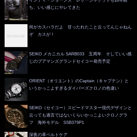
インディ・ジョーンズ レザージャケットも四年経
ち、いい感じにヤレてきた
何がカスハラだよ 甘ったれたこと云ってんじゃねん
ぞ カスが！
SEIKO メカニカル SARB033 五周年 そしていい感
じのプアマンズグランドセイコー発売予定
ORIENT（オリエント）のCaptain（キャプテン）と
いうかっこよすぎるダイバーズクロノの色違い
SEIKO（セイコー）スピードマスター現代デザインと
云っても過言ではないくらいかっこよいクロノグラ
フ 海外モデル SSB379P1
深夜の革ベルトケア