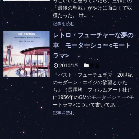
っこいいと思っていたら、三作目の
「最後の聖戦」がやけに面白くて収
穫だった。 世...
記事を読む
レトロ・フューチャーな夢の
車 モーターショー<モート
ラマ>
2010/1/5
映画
『パスト・フューチュラマ 20世紀
のモダーン・エイジの欲望とかた
ち』（長澤均 フィルムアート社）
に1956年のGMのモーターショー<モ
ートラマ>について書いてあ...
記事を読む