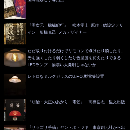
『零次元 機械紀行』 松本零士=原作・総設定デザ
イン 板橋克己=メカデザイナー
ただ取り付けるだけでリモコンで点けたり消したり、
光を強くしたり弱くしたり色温度を変えたりできる
LEDランプ 物凄い大発明じゃないか
レトロなミルクガラスのU.F.O.型電笠設置
『明治・大正のあかり 電笠』 高橋岳志 里文出版
『サラゴサ手稿』ヤン・ポトツキ 東京創元社から出