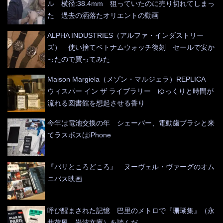
ル 横径:38.4mm 狙っていたのに売り切れてしまっ
た 過去の洒落たオリエントの動画
ALPHA INDUSTRIES（アルファ・インダストリー
ズ） 使い捨てベトナムウォッチ復刻 セールで安か
ったので買ってみた
Maison Margiela（メゾン・マルジェラ）REPLICA
ウィスパー イン ザ ライブラリー ゆっくりと時間が
流れる図書館を想起させる香り
今年は電池交換の年 シェーバー、電動歯ブラシと来
てラスボスはiPhone
『パリところどころ』 ヌーヴェル・ヴァーグのオム
ニバス映画
呼び醒まされた記憶 巴里のメトロで『珊瑚集』（永
井荷風 岩波文庫）を読んだ