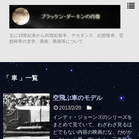
主に19世紀末から20世紀前半、デカダンス、幻想怪奇、空
想科学の文学、美術、映画等について
「 車 」一覧
空飛ぶ車のモデル
2013/2/20
映画
インディ・ジョーンズのシリーズを
まとめて見ていて、わざわざ見るほ
どでもない内容の映画だな、だがか