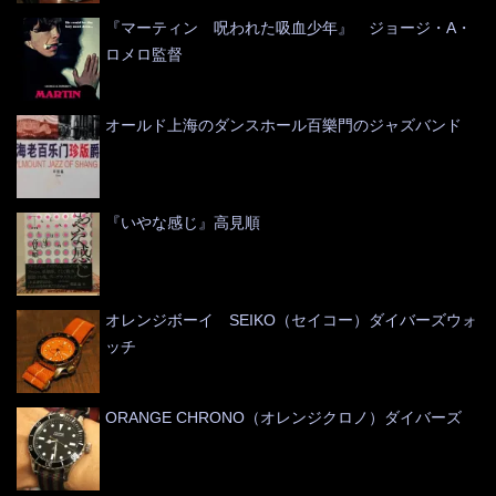
『マーティン 呪われた吸血少年』 ジョージ・A・
ロメロ監督
オールド上海のダンスホール百樂門のジャズバンド
『いやな感じ』高見順
オレンジボーイ SEIKO（セイコー）ダイバーズウォ
ッチ
ORANGE CHRONO（オレンジクロノ）ダイバーズ