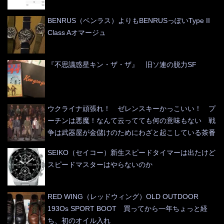
BENRUS（ベンラス）よりもBENRUSっぽいType II
Class Aオマージュ
『不思議惑星キン・ザ・ザ』 旧ソ連の脱力SF
ウクライナ頑張れ！ ゼレンスキーかっこいい！ プ
ーチンは悪魔！なんて云ってても何の意味もない 戦
争は武器屋が金儲けのためにわざと起こしている茶番
SEIKO（セイコー）新生スピードタイマーは出たけど
スピードマスターはやらないのか
RED WING（レッドウィング）OLD OUTDOOR
193Os SPORT BOOT 買ってから一年ちょっと経
ち、初のオイル入れ