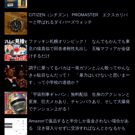
CITIZEN（シチズン） PROMASTER エクスカリバ
ーと呼ばれるダイバーズウォッチ
ファッキン札幌オリンピック！ なんでもかんでも東
京の猿真似で田舎者根性丸出し 五輪マフィアが金儲
けするだけ
調子に乗ってるバカは一発ガツンとぶん殴ってやんな
きゃ駄目なんだって！ 「暴力はいけないと思いまー
す」って小学校の道徳か？
「宇宙刑事ギャバン」無料配信 生身のアクションと
変身、巨大メカあり、チャンバラあり、そして大爆発
でテンション上がる！
Amazonで返品すると半分しか返金されない場合があ
る 泣き寝入りせずに交渉すればなんとかなるかも