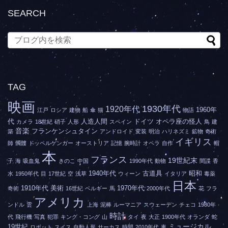
SEARCH
TAG
映画
1930年代
1920年代
1960年
江戸
ロシア
建物
船
傘
猫
物語
代
人造人間
ドイツ
オペラ座の怪人
カメラ
18世紀
硝子
人形
スペイン
鳥
建
音楽
フランケンシュタイン
築
アンドロイド
変装
明治
ハリネズミ
鉱物
奇術
イギリス
師
髑髏
ドッペルゲンガー
オーストリア
記憶
腕時計
オペラ
自作
帽
本
フランス
19世紀末
子
海
吸血鬼
きのこ
中国
1990年代
動物
間諜
香
1940年代
古道具
昭和
水
1950年代
目
17世紀
空
浅草
ウィーン
イタリア
毒薬
日本
1910年代
美術
1970年代
奇術
16世紀
ベルギー
馬
2000年代
花
フラ
アメリカ
ンドル
雲
上海
泥棒
ルーマニア
スウェーデン
チェコ
1980年
時計
代
飛行機
写真
犯罪
キング・コング
山
タイ
夜
大正
1900年代
オランダ
蛇
ミュージカル
19世紀
ロボット
スイス
自動人形
サーカス
時間
2010年代
車