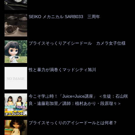
SEIKO メカニカル SARB033 三周年
ブライスそっくりアイシードール カメラ女子仕様
性と暴力が渦巻くマッドシティ旭川
今こそ学ぶ時！「Juice=Juice講座」 ＜生徒：石山咲
良・遠藤彩加里／講師：植村あかり・段原瑠々＞
ブライスそっくりのアイシードールとは何者？