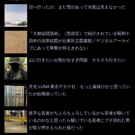
沼へ行ったが、まだ雪があって水面は見えなかった
『大都会隠居術』（荒俣宏）で紹介されている昭和十
四年の浅草絵図が台東区立図書館／デジタルアーカイ
ブにあって興奮が抑えきれない
山に行きたいが熊が出すぎ問題 そろそろ行きたい
月光 LUNA 東京デカド社 もっと歯抜けかと思ってい
たが結構揃っていた
派手な若者がちょろちょろしているから若者が騒いで
いるのかなと思ったら騒いでいる若者にブチ切れた男
が取り押さえられた後だった