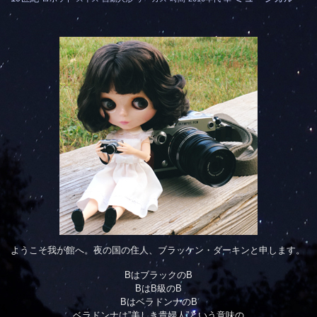
ようこそ我が館へ。夜の国の住人、ブラッケン・ダーキンと申します。
BはブラックのB
BはB級のB
BはベラドンナのB
ベラドンナは”美しき貴婦人”という意味の