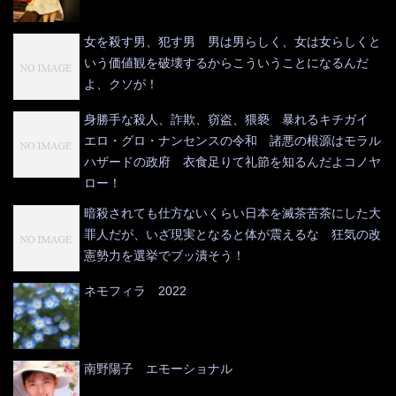
女を殺す男、犯す男 男は男らしく、女は女らしくと
いう価値観を破壊するからこういうことになるんだ
よ、クソが！
身勝手な殺人、詐欺、窃盗、猥褻 暴れるキチガイ
エロ・グロ・ナンセンスの令和 諸悪の根源はモラル
ハザードの政府 衣食足りて礼節を知るんだよコノヤ
ロー！
暗殺されても仕方ないくらい日本を滅茶苦茶にした大
罪人だが、いざ現実となると体が震えるな 狂気の改
憲勢力を選挙でブッ潰そう！
ネモフィラ 2022
南野陽子 エモーショナル