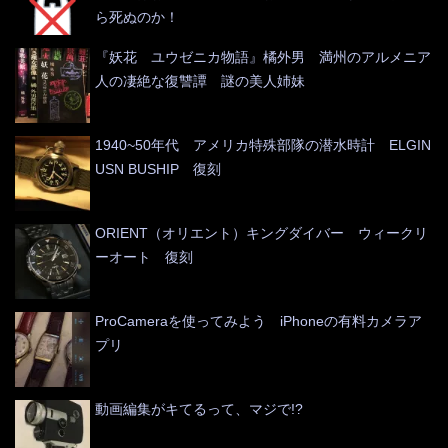
ら死ぬのか！
『妖花 ユウゼニカ物語』橘外男 満州のアルメニア
人の凄絶な復讐譚 謎の美人姉妹
1940~50年代 アメリカ特殊部隊の潜水時計 ELGIN
USN BUSHIP 復刻
ORIENT（オリエント）キングダイバー ウィークリ
ーオート 復刻
ProCameraを使ってみよう iPhoneの有料カメラア
プリ
動画編集がキてるって、マジで!?