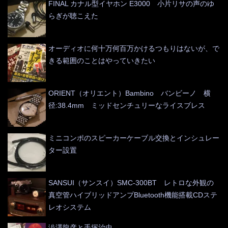
FINAL カナル型イヤホン E3000 小片リサの声のゆ
らぎが聴こえた
オーディオに何十万何百万かけるつもりはないが、で
きる範囲のことはやっていきたい
ORIENT（オリエント）Bambino バンビーノ 横
径:38.4mm ミッドセンチュリーなライスブレス
ミニコンポのスピーカーケーブル交換とインシュレー
ター設置
SANSUI（サンスイ）SMC-300BT レトロな外観の
真空管ハイブリッドアンプBluetooth機能搭載CDステ
レオシステム
澁澤龍彦と手塚治虫