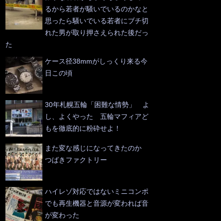
るから若者が騒いでいるのかなと
思ったら騒いでいる若者にブチ切
れた男が取り押さえられた後だっ
た
ケース径38mmがしっくり来る今
日この頃
30年札幌五輪「困難な情勢」 よ
し、よくやった 五輪マフィアど
もを徹底的に粉砕せよ！
また変な感じになってきたのか
つばきファクトリー
ハイレゾ対応ではないミニコンポ
でも再生機器と音源が変われば音
が変わった