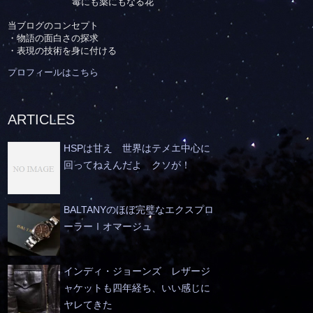
毒にも薬にもなる花
当ブログのコンセプト
・物語の面白さの探求
・表現の技術を身に付ける
プロフィールはこちら
ARTICLES
HSPは甘え 世界はテメエ中心に
回ってねえんだよ クソが！
BALTANYのほぼ完璧なエクスプロ
ーラーⅠオマージュ
インディ・ジョーンズ レザージ
ャケットも四年経ち、いい感じに
ヤレてきた