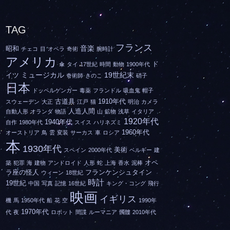
TAG
フランス
音楽
昭和
チェコ
目
オペラ
奇術
腕時計
アメリカ
ド
傘
タイ
17世紀
時間
動物
1900年代
ミュージカル
19世紀末
イツ
奇術師
きのこ
硝子
日本
ドッペルゲンガー
毒薬
フランドル
吸血鬼
帽子
古道具
1910年代
スウェーデン
大正
江戸
猫
明治
カメラ
人造人間
自動人形
オランダ
物語
山
鉱物
浅草
イタリア
1920年代
1940年代
自作
1980年代
スイス
ハリネズミ
1960年代
オーストリア
鳥
雲
変装
サーカス
車
ロシア
本
1930年代
美術
スペイン
2000年代
ベルギー
建
オペ
築
犯罪
海
建物
アンドロイド
人形
蛇
上海
香水
泥棒
ラ座の怪人
フランケンシュタイン
ウィーン
18世紀
時計
19世紀
中国
写真
記憶
16世紀
キング・コング
飛行
映画
イギリス
機
馬
1950年代
船
花
空
1990年
1970年代
代
夜
ロボット
間諜
ルーマニア
髑髏
2010年代