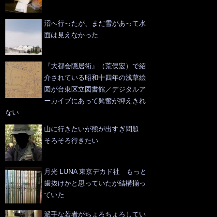
沼へ行ったが、まだ雪があって水
面は見えなかった
『大都会隠居術』（荒俣宏）で紹
介されている昭和十四年の浅草絵
図が台東区立図書館／デジタルア
ーカイブにあって興奮が抑えきれ
ない
山に行きたいが熊が出すぎ問題
そろそろ行きたい
月光 LUNA 東京デカド社 もっと
歯抜けかと思っていたが結構揃っ
ていた
派手な若者がちょろちょろしてい