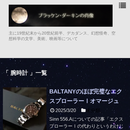
主に19世紀末から20世紀前半、デカダンス、幻想怪奇、空
想科学の文学、美術、映画等について
「 腕時計 」一覧
BALTANYのほぼ完璧なエク
スプローラーⅠオマージュ
2025/3/20
未分類
Sinn 556.Aについての記事「エクス
プローラーⅠの代わりというわけじ