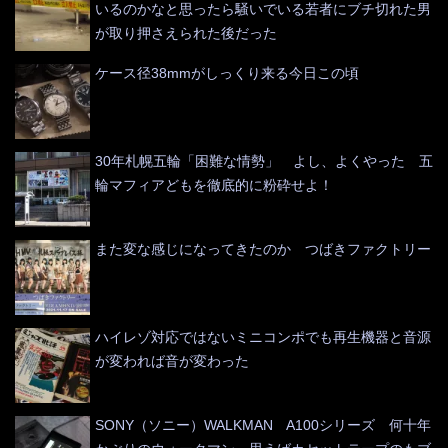
いるのかなと思ったら騒いでいる若者にブチ切れた男
が取り押さえられた後だった
ケース径38mmがしっくり来る今日この頃
30年札幌五輪「困難な情勢」 よし、よくやった 五
輪マフィアどもを徹底的に粉砕せよ！
また変な感じになってきたのか つばきファクトリー
ハイレゾ対応ではないミニコンポでも再生機器と音源
が変われば音が変わった
SONY（ソニー）WALKMAN A100シリーズ 何十年