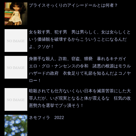
ブライスそっくりのアイシードールとは何者？
女を殺す男、犯す男 男は男らしく、女は女らしくと
いう価値観を破壊するからこういうことになるんだ
よ、クソが！
身勝手な殺人、詐欺、窃盗、猥褻 暴れるキチガイ
エロ・グロ・ナンセンスの令和 諸悪の根源はモラル
ハザードの政府 衣食足りて礼節を知るんだよコノヤ
ロー！
暗殺されても仕方ないくらい日本を滅茶苦茶にした大
罪人だが、いざ現実となると体が震えるな 狂気の改
憲勢力を選挙でブッ潰そう！
ネモフィラ 2022