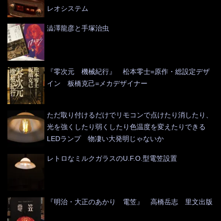
レオシステム
澁澤龍彦と手塚治虫
『零次元 機械紀行』 松本零士=原作・総設定デザ
イン 板橋克己=メカデザイナー
ただ取り付けるだけでリモコンで点けたり消したり、
光を強くしたり弱くしたり色温度を変えたりできる
LEDランプ 物凄い大発明じゃないか
レトロなミルクガラスのU.F.O.型電笠設置
『明治・大正のあかり 電笠』 高橋岳志 里文出版