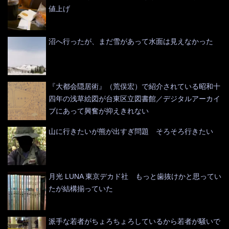
値上げ
沼へ行ったが、まだ雪があって水面は見えなかった
『大都会隠居術』（荒俣宏）で紹介されている昭和十
四年の浅草絵図が台東区立図書館／デジタルアーカイ
ブにあって興奮が抑えきれない
山に行きたいが熊が出すぎ問題 そろそろ行きたい
月光 LUNA 東京デカド社 もっと歯抜けかと思ってい
たが結構揃っていた
派手な若者がちょろちょろしているから若者が騒いで