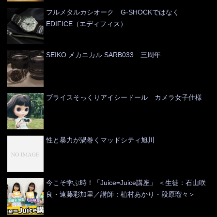
フルメタルカシオーク G-SHOCKではなく
EDIFICE（エディフィス）
SEIKO メカニカル SARB033 三周年
ブライスそっくりアイシードール カメラ女子仕様
性と暴力が渦巻くマッドシティ旭川
今こそ学ぶ時！「Juice=Juice講座」 ＜生徒：石山咲
良・遠藤彩加里／講師：植村あかり・段原瑠々＞