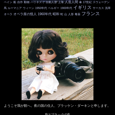
人造人間
ペイン
船
自作
動物
ハリネズミ
自動人形
上海
傘
17世紀
スウェーデン
イギリス
馬
ルーマニア
ウィーン
1950年代
ベルギー
1900年代
サーカス
浅草
フランス
オペラ座の怪人
1960年代
昭和
オペラ
蛇
山
人形
毒薬
ようこそ我が館へ。夜の国の住人、ブラッケン・ダーキンと申します。
BはブラックのB