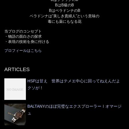
BはB級のB
BはベラドンナのB
ベラドンナは”美しき貴婦人”という意味の
毒にも薬にもなる花
当ブログのコンセプト
・物語の面白さの探求
・表現の技術を身に付ける
プロフィールはこちら
ARTICLES
HSPは甘え 世界はテメエ中心に回ってねえんだよ
クソが！
BALTANYのほぼ完璧なエクスプローラーⅠオマージ
ュ