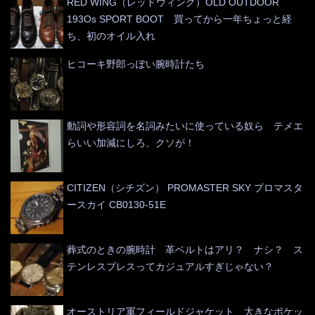
RED WING（レッドウィング）OLD OUTDOOR
193Os SPORT BOOT 買ってから一年ちょっと経
ち、初のオイル入れ
ヒコーキ野郎っぽい腕時計たち
動詞や形容詞を名詞みたいに使っている奴ら テメエ
らいい加減にしろ、クソが！
CITIZEN（シチズン） PROMASTER SKY プロマスタ
ースカイ CB0130-51E
葬式のときの腕時計 革ベルトはアリ？ ナシ？ ス
テンレスブレスってカジュアルすぎじゃない？
オーストリア軍フィールドジャケット 大きなポケッ