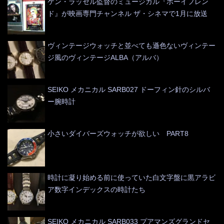
ケン・ラッセル監督のミュージカル『ボーイフレン
ド』が映画専門チャンネル ザ・シネマで1月に放送
ヴィンテージウォッチと並べても遜色ないヴィンテー
ジ風のヴィンテージALBA（アルバ）
SEIKO メカニカル SARB027 ドーフィン針のシルバ
ー腕時計
小さいダイバーズウォッチが欲しい PART8
時計に凝り始める前に使っていた白文字盤に黒アラビ
ア数字インデックスの時計たち
SEIKO メカニカル SARB033 プアマンズグランドセ