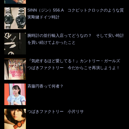
SINN（ジン）556.A コクピットクロックのような質
実剛健ドイツ時計
腕時計の並行輸入店ってどうなの？ そして安い時計
を買い続けてよかったこと
『気絶するほど愛してる！』カントリー・ガールズ
つばきファクトリー 今だからこそ再演しようよ！
斉藤円香って何者？
つばきファクトリー 小片リサ