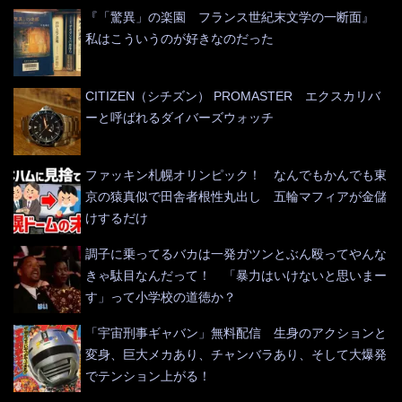
『「驚異」の楽園 フランス世紀末文学の一断面』
私はこういうのが好きなのだった
CITIZEN（シチズン） PROMASTER エクスカリバ
ーと呼ばれるダイバーズウォッチ
ファッキン札幌オリンピック！ なんでもかんでも東
京の猿真似で田舎者根性丸出し 五輪マフィアが金儲
けするだけ
調子に乗ってるバカは一発ガツンとぶん殴ってやんな
きゃ駄目なんだって！ 「暴力はいけないと思いまー
す」って小学校の道徳か？
「宇宙刑事ギャバン」無料配信 生身のアクションと
変身、巨大メカあり、チャンバラあり、そして大爆発
でテンション上がる！