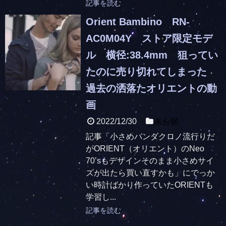
記事を読む
Orient Bambino RN-
AC0M04Y ストア限定モデ
ル 横径:38.4mm 狙ってい
たのに売り切れてしまった
過去の洒落たオリエントの動
画
2022/12/30
未分類
記事「小さめパンダクロノ流行りだ
がORIENT（オリエント）のNeo
70’sもデザインそのまま小さめサイ
ズが出たら買い直すかも」にでっか
い時計ばかり作っていたORIENTも
学習し...
記事を読む