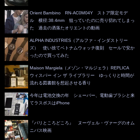
Orient Bambino RN-AC0M04Y ストア限定モデ
ル 横径:38.4mm 狙っていたのに売り切れてしまっ
た 過去の洒落たオリエントの動画
ALPHA INDUSTRIES（アルファ・インダストリー
ズ） 使い捨てベトナムウォッチ復刻 セールで安か
ったので買ってみた
Maison Margiela（メゾン・マルジェラ）REPLICA
ウィスパー イン ザ ライブラリー ゆっくりと時間が
流れる図書館を想起させる香り
今年は電池交換の年 シェーバー、電動歯ブラシと来
てラスボスはiPhone
『パリところどころ』 ヌーヴェル・ヴァーグのオム
ニバス映画