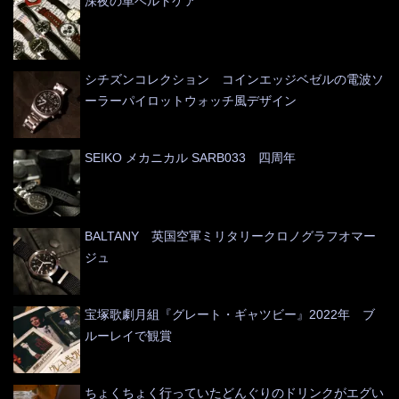
深夜の革ベルトケア
シチズンコレクション コインエッジベゼルの電波ソ
ーラーパイロットウォッチ風デザイン
SEIKO メカニカル SARB033 四周年
BALTANY 英国空軍ミリタリークロノグラフオマー
ジュ
宝塚歌劇月組『グレート・ギャツビー』2022年 ブ
ルーレイで観賞
ちょくちょく行っていたどんぐりのドリンクがエグい