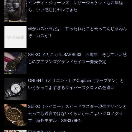
インディ・ジョーンズ レザージャケットも四年経
ち、いい感じにヤレてきた
何がカスハラだよ 甘ったれたこと云ってんじゃねん
ぞ カスが！
SEIKO メカニカル SARB033 五周年 そしていい感
じのプアマンズグランドセイコー発売予定
ORIENT（オリエント）のCaptain（キャプテン）と
いうかっこよすぎるダイバーズクロノの色違い
SEIKO（セイコー）スピードマスター現代デザインと
云っても過言ではないくらいかっこよいクロノグラ
フ 海外モデル SSB379P1