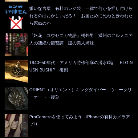
嫌いな言葉 有料のレジ袋 一律で何かを押し付けら
れるのはおかしいだろ！ お国ために死ねと云われた
ら死ぬのか！
『妖花 ユウゼニカ物語』橘外男 満州のアルメニア
人の凄絶な復讐譚 謎の美人姉妹
1940~50年代 アメリカ特殊部隊の潜水時計 ELGIN
USN BUSHIP 復刻
ORIENT（オリエント）キングダイバー ウィークリ
ーオート 復刻
ProCameraを使ってみよう iPhoneの有料カメラア
プリ