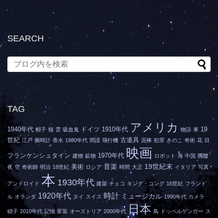
SEARCH
TAG
アメリカ
1940年代
ドイツ
1910年代
19
帽子
猫
雲
吸血鬼
物語
車
世紀
古道具
江戸
腕時計
香水
1980年代
間諜
飛行機
泥棒
犯罪
きのこ
奇術
花
目
映画
フランケンシュタイン
1970年代
建物
鉱物
ロボット
海
中国
髑髏
音楽
19世紀末
美術
夜
空
奇術師
明治
18世紀
ロシア
時間
大正
イタリア
写真
本
1930年代
アンドロイド
建築
チェコ
キング・コング
16世紀
フランド
1920年代
時計
ミュージカル
ル
オランダ
タイ
スイス
1990年代
カメラ
日本
硝子
2010年代
記憶
変装
オーストリア
2000年代
鳥
ドッペルゲンガー
ス